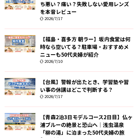
ち悪い？痛い？失敗しない愛用レンズ
を本音レビュー
2026/7/17
【福島・喜多方 朝ラー】坂内食堂は何
時なら空いてる？駐車場・おすすめメ
ニューも50代夫婦が紹介
2026/7/10
【台風】警報が出たとき、学習塾や習
い事の休講はどこで判断する？
2026/7/17
【青森2泊3日モデルコース2日目】仏ヶ
浦ブルーの絶景と恐山へ｜浅虫温泉
「柳の湯」に泊まった50代夫婦の旅