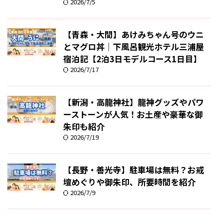
2026/7/5
【青森・大間】あけみちゃん号のウニ
とマグロ丼｜下風呂観光ホテル三浦屋
宿泊記【2泊3日モデルコース1日目】
2026/7/17
【新潟・高龍神社】龍神グッズやパワ
ーストーンが人気！お土産や豪華な御
朱印も紹介
2026/7/19
【長野・善光寺】駐車場は無料？お戒
壇めぐりや御朱印、所要時間を紹介
2026/7/9