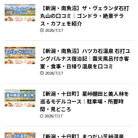
【新潟・南魚沼】ザ・ヴェランダ石打
丸山の口コミ｜ゴンドラ・絶景テラ
ス・カフェを紹介
2026/7/17
【新潟・南魚沼】ハツカ石温泉 石打ユ
ングパルナス宿泊記｜露天風呂付き客
室・食事・日帰り温泉を口コミ
2026/7/17
【新潟・十日町】星峠棚田と美人林を
巡るモデルコース｜駐車場・所要時
間・見どころ
2026/7/17
【新潟・十日町】まつだい芝峠温泉