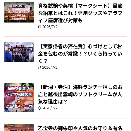
資格試験や英検【マークシート】最適
な鉛筆とはこれ！専用グッズやアラフ
ィフ座席選び対策も
2026/7/2
【実家帰省の滞在費】心づけとしてお
金を包むのが常識！？いくら持ってい
く？
2026/7/2
【新潟・寺泊】海鮮ランチ一押しのお
店と越後出雲崎のソフトクリームが人
気な理由は？
2026/7/2
乙宝寺の御朱印や人気のお守り＆有名