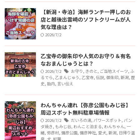
【新潟・寺泊】海鮮ランチ一押しのお
店と越後出雲崎のソフトクリームが人
気な理由は？
2026/7/2
乙宝寺の御朱印や人気のお守り＆有名
なおまんじゅうとは？
2026/7/2
お守り
,
きのと
,
ご当地スイーツ
,
ふ
るでら
,
乙まんじゅう
,
乙宝寺
,
伝説
,
御朱印
,
新潟
,
歴
史
,
胎内
,
言い伝え
わんちゃん連れ【弥彦公園もみじ谷】
周辺スポット無料駐車場情報
2026/7/2
だいろの湯
,
パワースポット
,
パン
ダ焼き
,
もみじ谷
,
わんこと泊まる
,
わんちゃん
,
一
緒
,
弥彦村
,
彌彦公園
,
彌彦神社
,
愛犬
,
新潟
,
日帰り温
泉
,
犬
,
紅葉