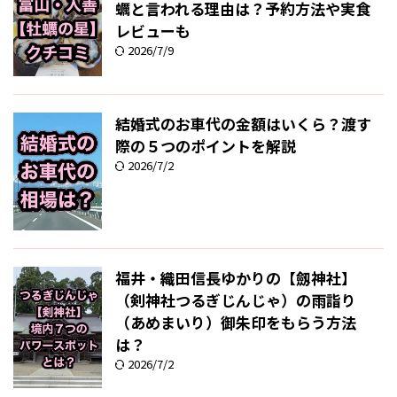
蠣と言われる理由は？予約方法や実食
レビューも
2026/7/9
結婚式のお車代の金額はいくら？渡す
際の５つのポイントを解説
2026/7/2
福井・織田信長ゆかりの【劔神社】
（剣神社つるぎじんじゃ）の雨詣り
（あめまいり）御朱印をもらう方法
は？
2026/7/2