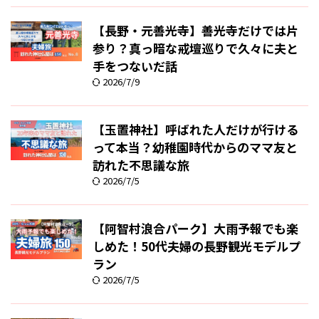
【長野・元善光寺】善光寺だけでは片
参り？真っ暗な戒壇巡りで久々に夫と
手をつないだ話
2026/7/9
【玉置神社】呼ばれた人だけが行ける
って本当？幼稚園時代からのママ友と
訪れた不思議な旅
2026/7/5
【阿智村浪合パーク】大雨予報でも楽
しめた！50代夫婦の長野観光モデルプ
ラン
2026/7/5