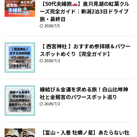
【50代夫婦旅
】奥只見湖の紅葉クル
ーズ完全ガイド｜新潟2泊3日ドライブ
旅・最終日
2026/7/5
【 西宮神社 】おすすめ参拝順＆パワー
スポットめぐり【完全ガイド】
2026/7/2
縁結び＆金運を求める旅！白山比咩神
社と金剱宮のパワースポット巡り
2026/7/2
【富山・入善 牡蠣ノ星】あたらない牡