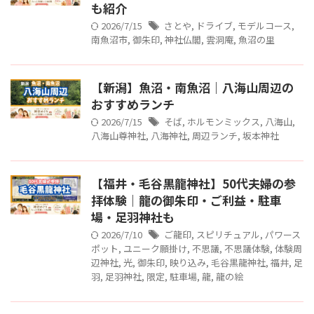
も紹介
2026/7/15
さとや
,
ドライブ
,
モデルコース
,
南魚沼市
,
御朱印
,
神社仏閣
,
雲洞庵
,
魚沼の里
【新潟】魚沼・南魚沼｜八海山周辺の
おすすめランチ
2026/7/15
そば
,
ホルモンミックス
,
八海山
,
八海山尊神社
,
八海神社
,
周辺ランチ
,
坂本神社
【福井・毛谷黒龍神社】50代夫婦の参
拝体験｜龍の御朱印・ご利益・駐車
場・足羽神社も
2026/7/10
ご龍印
,
スピリチュアル
,
パワース
ポット
,
ユニーク願掛け
,
不思議
,
不思議体験
,
体験周
辺神社
,
光
,
御朱印
,
映り込み
,
毛谷黒龍神社
,
福井
,
足
羽
,
足羽神社
,
限定
,
駐車場
,
龍
,
龍の絵