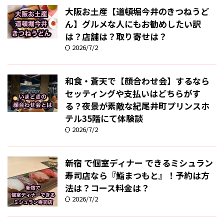
大阪お土産【道頓堀今井のきつねうど
ん】グルメな人にもお勧めしたい訳
は？店舗は？取り寄せは？
2026/7/2
和食・蒼天で【顔合わせ会】するなら
セッティングや支払いはどちらがす
る？夜景が素敵な紀尾井町プリンスホ
テル35階にて体験談
2026/7/2
新宿 で個室ディナー できるミシュラン
寿司店なら『鮨まつもと』！予約は方
法は？コース料金は？
2026/7/2