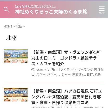
訪れた神社仏閣は150社以上。
神社めぐりらっこ夫婦のくるま旅
HOME
>
北陸
>
北陸
【新潟・南魚沼】ザ・ヴェランダ石打
丸山の口コミ｜ゴンドラ・絶景テラ
ス・カフェを紹介
2026/7/17
ゴンドラ
,
ザ・ヴェランダ 石打丸
山
,
スキー
,
バギー
,
レジャー
,
家族連れ
,
石打
,
絶景
【新潟・南魚沼】ハツカ石温泉 石打ユ
ングパルナス宿泊記｜露天風呂付き客
室・食事・日帰り温泉を口コミ