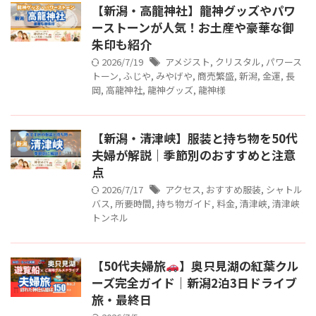
【新潟・高龍神社】龍神グッズやパワ
ーストーンが人気！お土産や豪華な御
朱印も紹介
2026/7/19
アメジスト
,
クリスタル
,
パワース
トーン
,
ふじや
,
みやげや
,
商売繁盛
,
新潟
,
金運
,
長
岡
,
高龍神社
,
龍神グッズ
,
龍神様
【新潟・清津峡】服装と持ち物を50代
夫婦が解説｜季節別のおすすめと注意
点
2026/7/17
アクセス
,
おすすめ服装
,
シャトル
バス
,
所要時間
,
持ち物ガイド
,
料金
,
清津峡
,
清津峡
トンネル
【50代夫婦旅
】奥只見湖の紅葉クル
ーズ完全ガイド｜新潟2泊3日ドライブ
旅・最終日