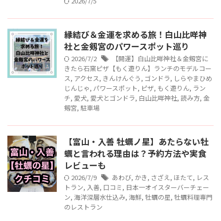
2026/7/5
縁結び＆金運を求める旅！白山比咩神
社と金剱宮のパワースポット巡り
2026/7/2
【開運】白山比咩神社＆金剱宮に
きたら石窯ピザ【もく遊りん】ランチのモデルコー
ス
,
アクセス
,
きんけんぐう
,
ゴンドラ
,
しらやまひめ
じんじゃ
,
パワースポット
,
ピザ
,
もく遊りん
,
ラン
チ
,
愛犬
,
愛犬とゴンドラ
,
白山比咩神社
,
読み方
,
金
剱宮
,
駐車場
【富山・入善 牡蠣ノ星】あたらない牡
蠣と言われる理由は？予約方法や実食
レビューも
2026/7/9
あわび
,
かき
,
さざえ
,
ほたて
,
レス
トラン
,
入善
,
口コミ
,
日本一オイスターバーチェー
ン
,
海洋深層水仕込み
,
海鮮
,
牡蠣の星
,
牡蠣料理専門
のレストラン