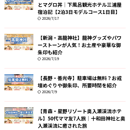
とマグロ丼｜下風呂観光ホテル三浦屋
宿泊記【2泊3日モデルコース1日目】
2026/7/17
【新潟・高龍神社】龍神グッズやパワ
ーストーンが人気！お土産や豪華な御
朱印も紹介
2026/7/19
【長野・善光寺】駐車場は無料？お戒
壇めぐりや御朱印、所要時間を紹介
2026/7/9
【青森・星野リゾート奥入瀬渓流ホテ
ル】50代ママ友7人旅｜十和田神社と奥
入瀬渓流に癒された旅