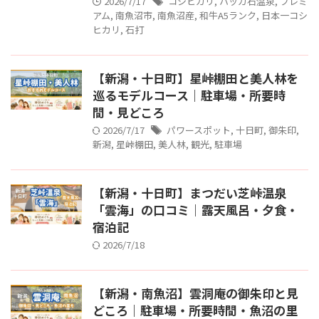
2026/7/17
コシヒカリ
,
ハッカ石温泉
,
プレミ
アム
,
南魚沼市
,
南魚沼産
,
和牛A5ランク
,
日本一コシ
ヒカリ
,
石打
【新潟・十日町】星峠棚田と美人林を
巡るモデルコース｜駐車場・所要時
間・見どころ
2026/7/17
パワースポット
,
十日町
,
御朱印
,
新潟
,
星峠棚田
,
美人林
,
観光
,
駐車場
【新潟・十日町】まつだい芝峠温泉
「雲海」の口コミ｜露天風呂・夕食・
宿泊記
2026/7/18
【新潟・南魚沼】雲洞庵の御朱印と見
どころ｜駐車場・所要時間・魚沼の里