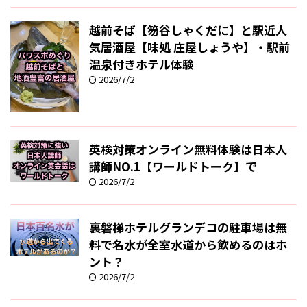
越前そば【笏谷しゃくだに】と駅近人
気居酒屋【味処 庄屋しょうや】・駅前
温泉付きホテル体験
2026/7/2
英検対策オンライン無料体験は日本人
講師NO.1【ワールドトーク】で
2026/7/2
裏磐梯ホテルグランデコの駐車場は無
料で名水が全室水道から飲めるのはホ
ント？
2026/7/2