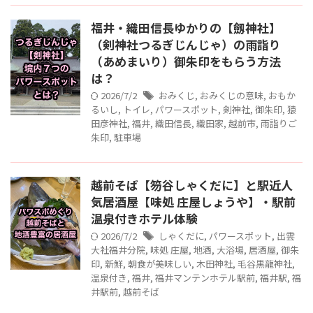
福井・織田信長ゆかりの【劔神社】
（剣神社つるぎじんじゃ）の雨詣り
（あめまいり）御朱印をもらう方法
は？
2026/7/2
おみくじ
,
おみくじの意味
,
おもか
るいし
,
トイレ
,
パワースポット
,
剣神社
,
御朱印
,
猿
田彦神社
,
福井
,
織田信長
,
織田家
,
越前市
,
雨詣りご
朱印
,
駐車場
越前そば【笏谷しゃくだに】と駅近人
気居酒屋【味処 庄屋しょうや】・駅前
温泉付きホテル体験
2026/7/2
しゃくだに
,
パワースポット
,
出雲
大社福井分院
,
味処 庄屋
,
地酒
,
大浴場
,
居酒屋
,
御朱
印
,
新鮮
,
朝食が美味しい
,
木田神社
,
毛谷黒龍神社
,
温泉付き
,
福井
,
福井マンテンホテル駅前
,
福井駅
,
福
井駅前
,
越前そば