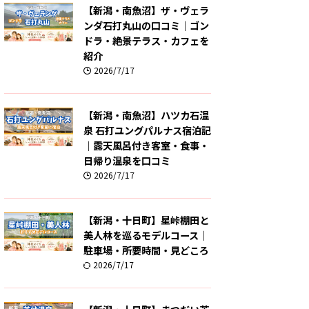
【新潟・南魚沼】ザ・ヴェラ
ンダ石打丸山の口コミ｜ゴン
ドラ・絶景テラス・カフェを
紹介
2026/7/17
【新潟・南魚沼】ハツカ石温
泉 石打ユングパルナス宿泊記
｜露天風呂付き客室・食事・
日帰り温泉を口コミ
2026/7/17
【新潟・十日町】星峠棚田と
美人林を巡るモデルコース｜
駐車場・所要時間・見どころ
2026/7/17