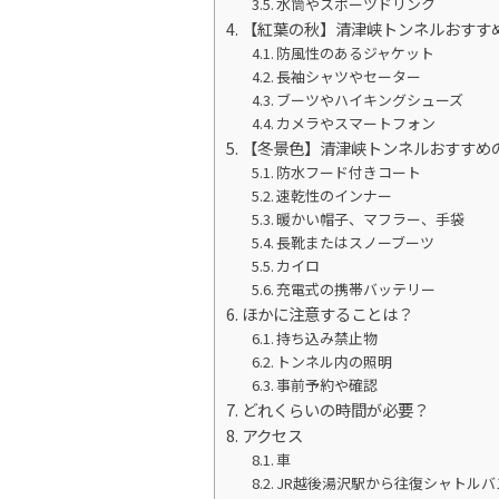
水筒やスポーツドリンク
【紅葉の秋】清津峡トンネルおすす
防風性のあるジャケット
長袖シャツやセーター
ブーツやハイキングシューズ
カメラやスマートフォン
【冬景色】清津峡トンネルおすすめ
防水フード付きコート
速乾性のインナー
暖かい帽子、マフラー、手袋
長靴またはスノーブーツ
カイロ
充電式の携帯バッテリー
ほかに注意することは？
持ち込み禁止物
トンネル内の照明
事前予約や確認
どれくらいの時間が必要？
アクセス
車
JR越後湯沢駅から往復シャトルバ