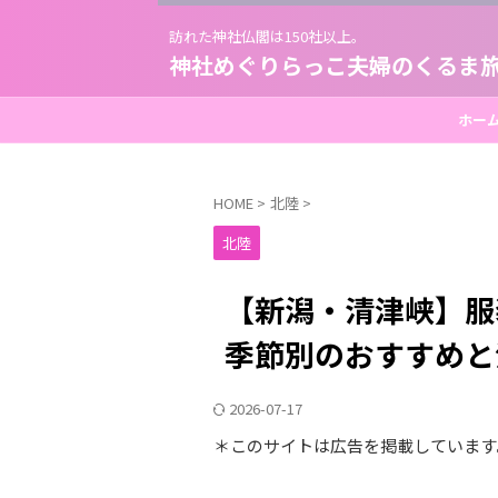
訪れた神社仏閣は150社以上。
神社めぐりらっこ夫婦のくるま
ホー
HOME
>
北陸
>
北陸
【新潟・清津峡】服
季節別のおすすめと
2026-07-17
＊このサイトは広告を掲載しています