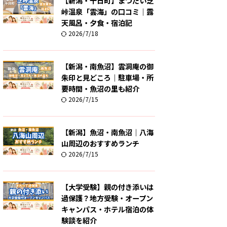
【新潟・十日町】まつだい芝
峠温泉「雲海」の口コミ｜露
天風呂・夕食・宿泊記
2026/7/18
【新潟・南魚沼】雲洞庵の御
朱印と見どころ｜駐車場・所
要時間・魚沼の里も紹介
2026/7/15
【新潟】魚沼・南魚沼｜八海
山周辺のおすすめランチ
2026/7/15
【大学受験】親の付き添いは
過保護？地方受験・オープン
キャンパス・ホテル宿泊の体
験談を紹介