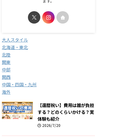
ます。
大人スタイル
北海道・東北
北陸
関東
中部
関西
中国・四国・九州
海外
【還暦祝い】費用は誰が負担
する？どのくらいかける？実
体験も紹介
2026/7/20