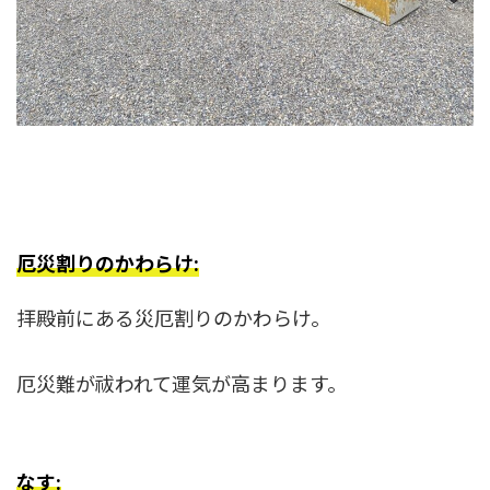
厄災割りのかわらけ:
拝殿前にある災厄割りのかわらけ。
厄災難が祓われて運気が高まります。
なす: