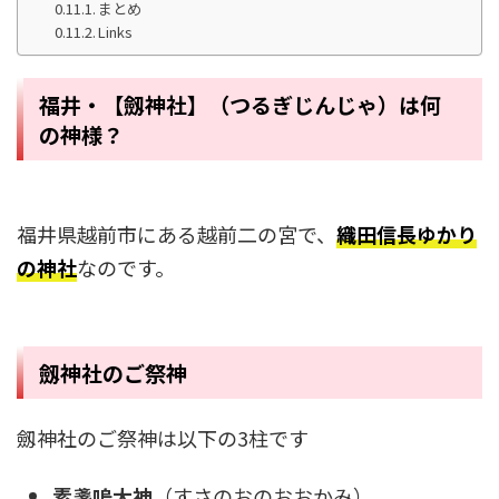
まとめ
Links
福井・【劔神社】（つるぎじんじゃ）は何
の神様？
福井県越前市にある越前二の宮で、
織田信長ゆかり
の神社
なのです。
劔神社のご祭神
劔神社のご祭神は以下の3柱です
素盞嗚大神
（すさのおのおおかみ）