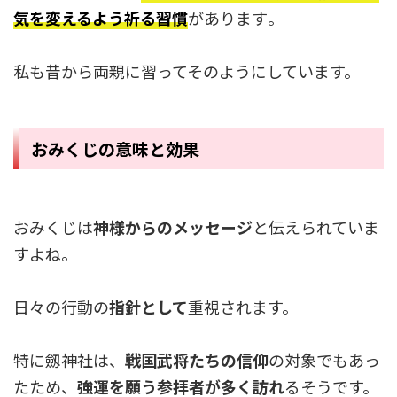
気を変えるよう祈る習慣
があります​。
私も昔から両親に習ってそのようにしています。
おみくじの
意味と効果
おみくじは
神様からのメッセージ
と伝えられていま
すよね。
日々の行動の
指針として
重視されます。
特に劔神社は、
戦国武将たちの信仰
の対象でもあっ
たため、
強運を願う参拝者が多く訪れ
るそうです。​