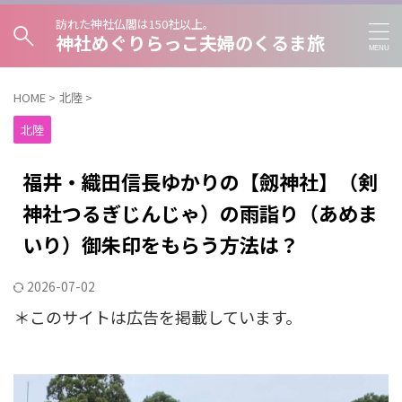
訪れた神社仏閣は150社以上。
神社めぐりらっこ夫婦のくるま旅
HOME
>
北陸
>
北陸
福井・織田信長ゆかりの【劔神社】（剣
神社つるぎじんじゃ）の雨詣り（あめま
いり）御朱印をもらう方法は？
2026-07-02
＊このサイトは広告を掲載しています。