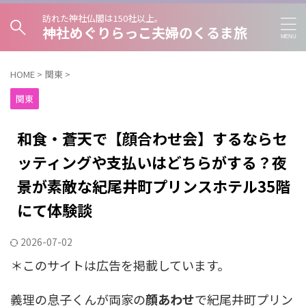
訪れた神社仏閣は150社以上。
神社めぐりらっこ夫婦のくるま旅
HOME
>
関東
>
関東
和食・蒼天で【顔合わせ会】するならセ
ッティングや支払いはどちらがする？夜
景が素敵な紀尾井町プリンスホテル35階
にて体験談
2026-07-02
＊このサイトは広告を掲載しています。
義理の息子くんが両家の
顔あわせ
で紀尾井町プリン