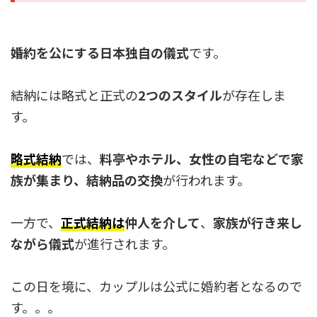
婚約を公にする日本独自の儀式
です。
結納には略式と正式の
2つのスタイル
が存在しま
す。
略式結納
では、
料亭やホテル、女性の自宅などで家
族が集まり、結納品の交換
が行われます。
一方で、
正式結納は
仲人を介して
、
家族が行き来し
ながら儀式
が進行されます。
この日を境に、カップルは公式に婚約者となるので
す。。。