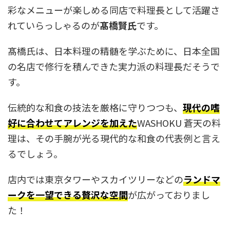
彩なメニューが楽しめる同店で料理長として活躍さ
れていらっしゃるのが
髙橋賢氏
です。
髙橋氏は、日本料理の精髄を学ぶために、日本全国
の名店で修行を積んできた実力派の料理長だそうで
す。
伝統的な和食の技法を厳格に守りつつも、
現代の嗜
好に合わせてアレンジを加えた
WASHOKU 蒼天の料
理は、その手腕が光る現代的な和食の代表例と言え
るでしょう。
店内では東京タワーやスカイツリーなどの
ランドマ
ークを一望できる贅沢な空間
が広がっておりまし
た！