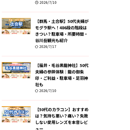
2026/7/10
【群馬・土合駅】50代夫婦が
モグラ駅へ！486段の階段は
きつい？駐車場・所要時間・
谷川岳観光も紹介
2026/7/17
【福井・毛谷黒龍神社】50代
夫婦の参拝体験｜龍の御朱
印・ご利益・駐車場・足羽神
社も
2026/7/10
【50代のカラコン】おすすめ
は？気持ち悪い？痛い？失敗
しない愛用レンズを本音レビ
ュー