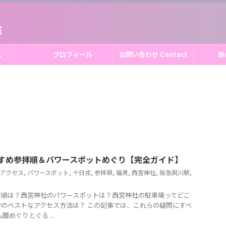
旅
ム
プロフィール
お問い合わせ Contact
旅
すすめ参拝順＆パワースポットめぐり【完全ガイド】
アクセス
,
パワースポット
,
十日戎
,
参拝順
,
福男
,
西宮神社
,
阪急夙川駅
,
拝順は？西宮神社のパワースポットは？西宮神社の駐車場ってどこ
のベストなアクセス方法は？ この記事では、これらの疑問にすべ
めぐりとぐる ...