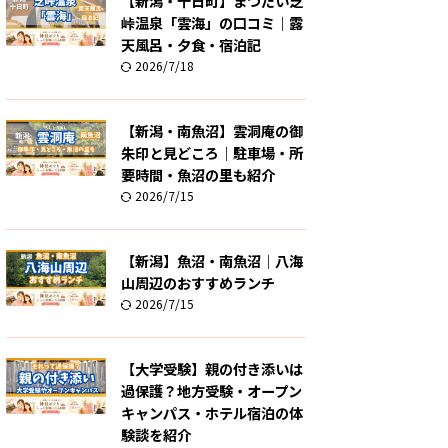
【新潟・十日町】まつだい芝
峠温泉「雲海」の口コミ｜露
天風呂・夕食・宿泊記
2026/7/18
【新潟・南魚沼】雲洞庵の御
朱印と見どころ｜駐車場・所
要時間・魚沼の里も紹介
2026/7/15
【新潟】魚沼・南魚沼｜八海
山周辺のおすすめランチ
2026/7/15
【大学受験】親の付き添いは
過保護？地方受験・オープン
キャンパス・ホテル宿泊の体
験談を紹介