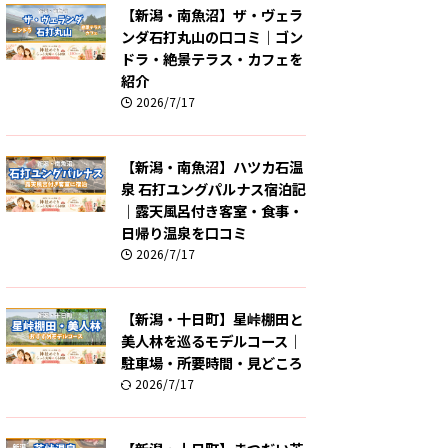
【新潟・南魚沼】ザ・ヴェラ
ンダ石打丸山の口コミ｜ゴン
ドラ・絶景テラス・カフェを
紹介
2026/7/17
【新潟・南魚沼】ハツカ石温
泉 石打ユングパルナス宿泊記
｜露天風呂付き客室・食事・
日帰り温泉を口コミ
2026/7/17
【新潟・十日町】星峠棚田と
美人林を巡るモデルコース｜
駐車場・所要時間・見どころ
2026/7/17