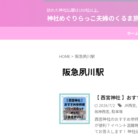
訪れた神社仏閣は150社以上。
神社めぐりらっこ夫婦のくるま
ホー
HOME
>
阪急夙川駅
阪急夙川駅
【 西宮神社 】お
2026/7/2
JR西宮
,
阪神西宮
,
駐車場
西宮神社のおすすめ参
が便利？イベント混雑時
てお答えします！ 神社仏閣