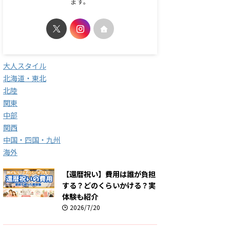
ます。
大人スタイル
北海道・東北
北陸
関東
中部
関西
中国・四国・九州
海外
【還暦祝い】費用は誰が負担
する？どのくらいかける？実
体験も紹介
2026/7/20