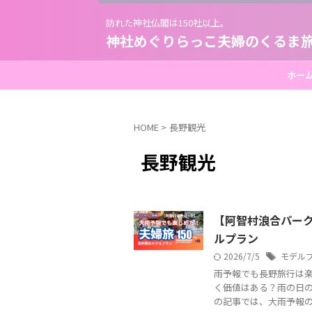
訪れた神社仏閣は150社以上。
神社めぐりらっこ夫婦のくるま
ホー
HOME
>
長野観光
長野観光
【阿智村浪合パーク
ルプラン
2026/7/5
モデル
雨予報でも長野旅行は楽
く価値はある？雨の日の
の記事では、大雨予報の中