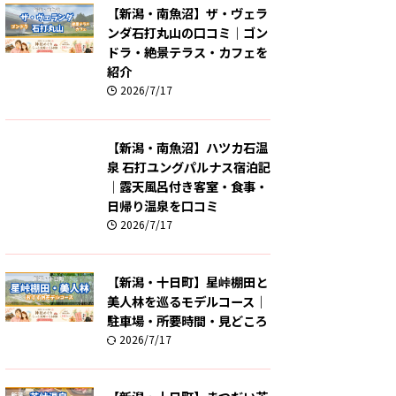
【新潟・南魚沼】ザ・ヴェラ
ンダ石打丸山の口コミ｜ゴン
ドラ・絶景テラス・カフェを
紹介
2026/7/17
【新潟・南魚沼】ハツカ石温
泉 石打ユングパルナス宿泊記
｜露天風呂付き客室・食事・
日帰り温泉を口コミ
2026/7/17
【新潟・十日町】星峠棚田と
美人林を巡るモデルコース｜
駐車場・所要時間・見どころ
2026/7/17