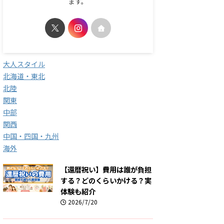
ます。
大人スタイル
北海道・東北
北陸
関東
中部
関西
中国・四国・九州
海外
【還暦祝い】費用は誰が負担
する？どのくらいかける？実
体験も紹介
2026/7/20