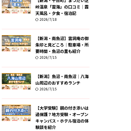
【新潟・十日町】まつだい芝
峠温泉「雲海」の口コミ｜露
天風呂・夕食・宿泊記
2026/7/18
【新潟・南魚沼】雲洞庵の御
朱印と見どころ｜駐車場・所
要時間・魚沼の里も紹介
2026/7/15
【新潟】魚沼・南魚沼｜八海
山周辺のおすすめランチ
2026/7/15
【大学受験】親の付き添いは
過保護？地方受験・オープン
キャンパス・ホテル宿泊の体
験談を紹介