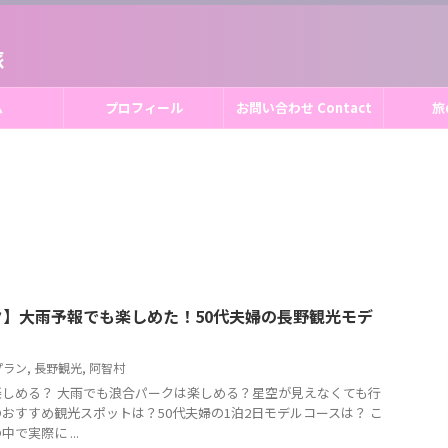
旅
ム
プロフィール
お問い合わせ Contact
旅
】大雨予報でも楽しめた！50代夫婦の長野観光モデ
プラン
,
長野観光
,
阿智村
しめる？ 大雨でも浪合パークは楽しめる？星空が見えなくても行
おすすめ観光スポットは？50代夫婦の1泊2日モデルコースは？ こ
で実際に ...