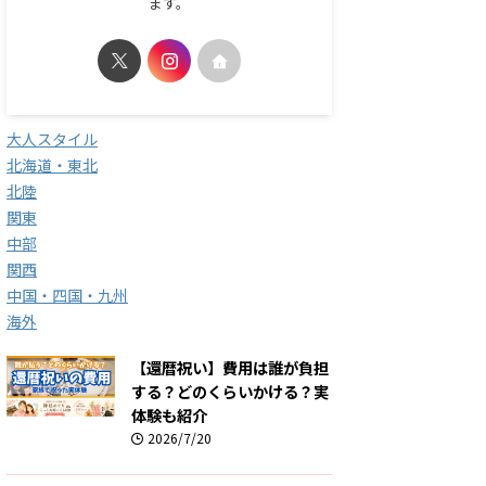
ます。
大人スタイル
北海道・東北
北陸
関東
中部
関西
中国・四国・九州
海外
【還暦祝い】費用は誰が負担
する？どのくらいかける？実
体験も紹介
2026/7/20