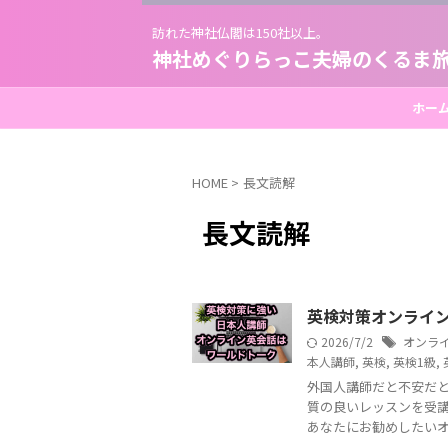
訪れた神社仏閣は150社以上。
神社めぐりらっこ夫婦のくるま
ホー
HOME
>
長文読解
長文読解
英検対策オンライン
2026/7/2
オンラ
本人講師
,
英検
,
英検1級
,
外国人講師だと不安だ
質の良いレッスンを受講
あなたにお勧めしたいオン