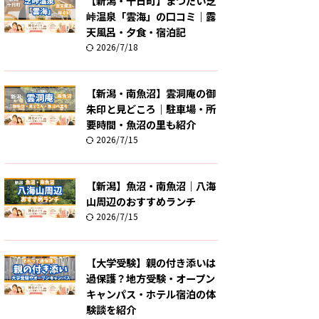
【新潟・十日町】まつだい芝
峠温泉「雲海」の口コミ｜露
天風呂・夕食・宿泊記
2026/7/18
【新潟・南魚沼】雲洞庵の御
朱印と見どころ｜駐車場・所
要時間・魚沼の里も紹介
2026/7/15
【新潟】魚沼・南魚沼｜八海
山周辺のおすすめランチ
2026/7/15
【大学受験】親の付き添いは
過保護？地方受験・オープン
キャンパス・ホテル宿泊の体
験談を紹介