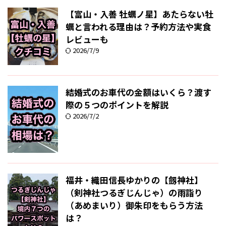
【富山・入善 牡蠣ノ星】あたらない牡
蠣と言われる理由は？予約方法や実食
レビューも
2026/7/9
結婚式のお車代の金額はいくら？渡す
際の５つのポイントを解説
2026/7/2
福井・織田信長ゆかりの【劔神社】
（剣神社つるぎじんじゃ）の雨詣り
（あめまいり）御朱印をもらう方法
は？