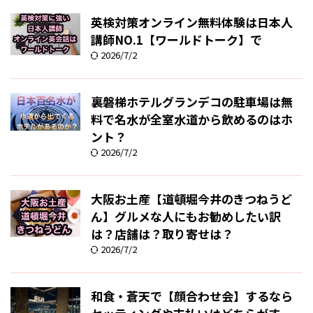
英検対策オンライン無料体験は日本人
講師NO.1【ワールドトーク】で
2026/7/2
裏磐梯ホテルグランデコの駐車場は無
料で名水が全室水道から飲めるのはホ
ント？
2026/7/2
大阪お土産【道頓堀今井のきつねうど
ん】グルメな人にもお勧めしたい訳
は？店舗は？取り寄せは？
2026/7/2
和食・蒼天で【顔合わせ会】するなら