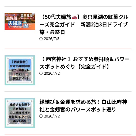
【50代夫婦旅
】奥只見湖の紅葉クル
ーズ完全ガイド｜新潟2泊3日ドライブ
旅・最終日
2026/7/5
【 西宮神社 】おすすめ参拝順＆パワー
スポットめぐり【完全ガイド】
2026/7/2
縁結び＆金運を求める旅！白山比咩神
社と金剱宮のパワースポット巡り
2026/7/2