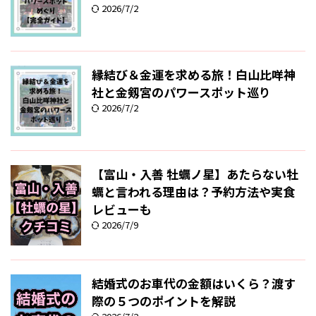
2026/7/2
縁結び＆金運を求める旅！白山比咩神
社と金剱宮のパワースポット巡り
2026/7/2
【富山・入善 牡蠣ノ星】あたらない牡
蠣と言われる理由は？予約方法や実食
レビューも
2026/7/9
結婚式のお車代の金額はいくら？渡す
際の５つのポイントを解説