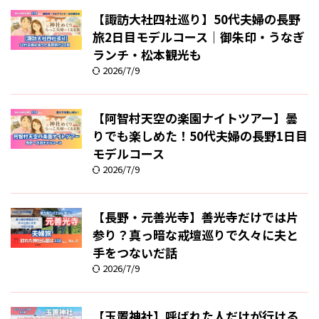
【諏訪大社四社巡り】50代夫婦の長野
旅2日目モデルコース｜御朱印・うなぎ
ランチ・松本観光も
2026/7/9
【阿智村天空の楽園ナイトツアー】曇
りでも楽しめた！50代夫婦の長野1日目
モデルコース
2026/7/9
【長野・元善光寺】善光寺だけでは片
参り？真っ暗な戒壇巡りで久々に夫と
手をつないだ話
2026/7/9
【玉置神社】呼ばれた人だけが行ける