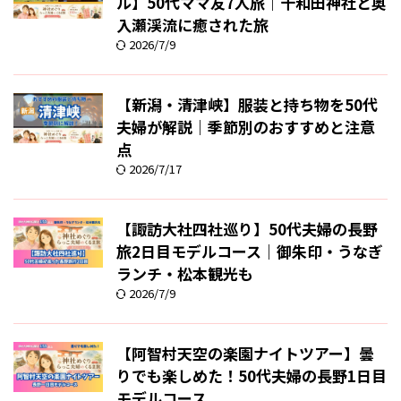
ル】50代ママ友7人旅｜十和田神社と奥
入瀬渓流に癒された旅
2026/7/9
【新潟・清津峡】服装と持ち物を50代
夫婦が解説｜季節別のおすすめと注意
点
2026/7/17
【諏訪大社四社巡り】50代夫婦の長野
旅2日目モデルコース｜御朱印・うなぎ
ランチ・松本観光も
2026/7/9
【阿智村天空の楽園ナイトツアー】曇
りでも楽しめた！50代夫婦の長野1日目
モデルコース