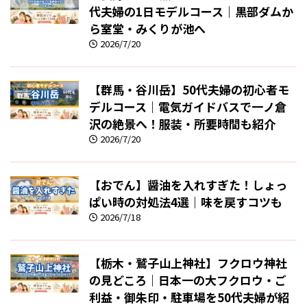
代夫婦の1日モデルコース｜黒部ダムか
ら室堂・みくりが池へ
2026/7/20
【群馬・谷川岳】50代夫婦の初心者モ
デルコース｜電気ガイドバスで一ノ倉
沢の絶景へ！服装・所要時間も紹介
2026/7/20
【おでん】醤油を入れすぎた！しょっ
ぱい時の対処法4選｜味を戻すコツも
2026/7/18
【栃木・鷲子山上神社】フクロウ神社
の見どころ｜日本一の大フクロウ・ご
利益・御朱印・駐車場を50代夫婦が紹