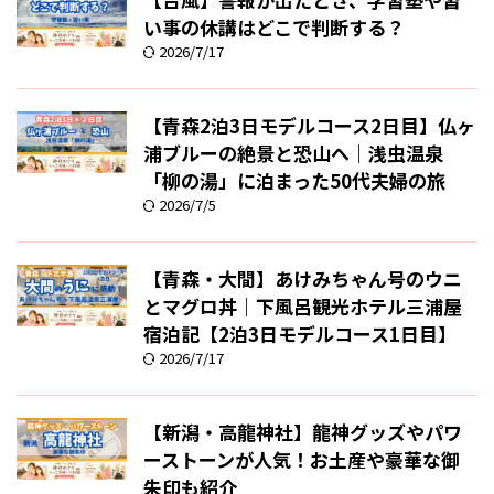
い事の休講はどこで判断する？
2026/7/17
【青森2泊3日モデルコース2日目】仏ヶ
浦ブルーの絶景と恐山へ｜浅虫温泉
「柳の湯」に泊まった50代夫婦の旅
2026/7/5
【青森・大間】あけみちゃん号のウニ
とマグロ丼｜下風呂観光ホテル三浦屋
宿泊記【2泊3日モデルコース1日目】
2026/7/17
【新潟・高龍神社】龍神グッズやパワ
ーストーンが人気！お土産や豪華な御
朱印も紹介