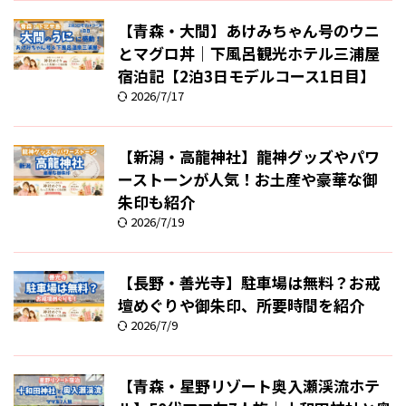
【青森・大間】あけみちゃん号のウニ
とマグロ丼｜下風呂観光ホテル三浦屋
宿泊記【2泊3日モデルコース1日目】
2026/7/17
【新潟・高龍神社】龍神グッズやパワ
ーストーンが人気！お土産や豪華な御
朱印も紹介
2026/7/19
【長野・善光寺】駐車場は無料？お戒
壇めぐりや御朱印、所要時間を紹介
2026/7/9
【青森・星野リゾート奥入瀬渓流ホテ