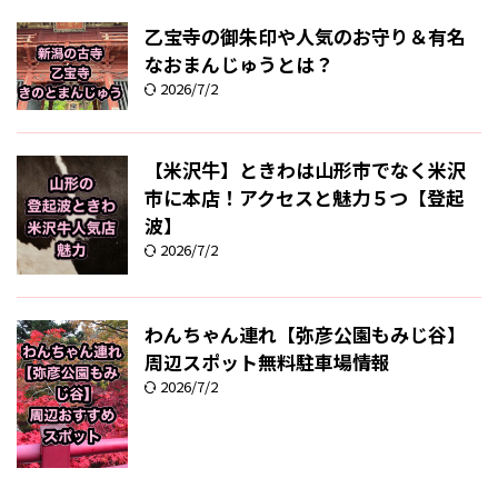
乙宝寺の御朱印や人気のお守り＆有名
なおまんじゅうとは？
2026/7/2
【米沢牛】ときわは山形市でなく米沢
市に本店！アクセスと魅力５つ【登起
波】
2026/7/2
わんちゃん連れ【弥彦公園もみじ谷】
周辺スポット無料駐車場情報
2026/7/2