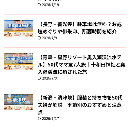
2026/7/19
【長野・善光寺】駐車場は無料？お戒
壇めぐりや御朱印、所要時間を紹介
2026/7/9
【青森・星野リゾート奥入瀬渓流ホテ
ル】50代ママ友7人旅｜十和田神社と奥
入瀬渓流に癒された旅
2026/7/9
【新潟・清津峡】服装と持ち物を50代
夫婦が解説｜季節別のおすすめと注意
点
2026/7/17