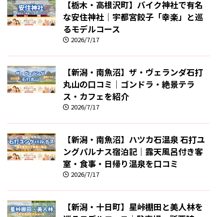
【栃木・高根沢町】バイク神社で有名
な安住神社｜宇都宮餃子「幸楽」と巡
るモデルコース
2026/7/17
【新潟・南魚沼】ザ・ヴェランダ石打
丸山の口コミ｜ゴンドラ・絶景テラ
ス・カフェを紹介
2026/7/17
【新潟・南魚沼】ハツカ石温泉 石打ユ
ングパルナス宿泊記｜露天風呂付き客
室・食事・日帰り温泉を口コミ
2026/7/17
【新潟・十日町】星峠棚田と美人林を