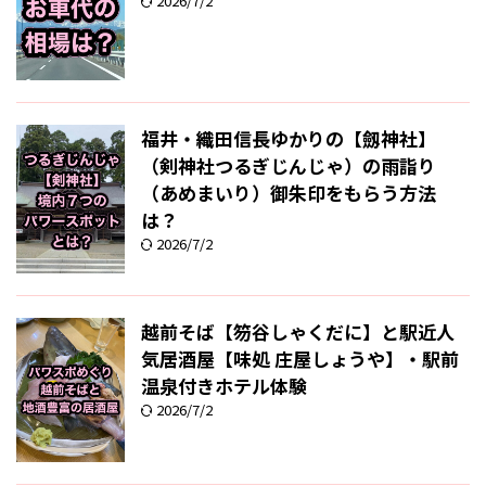
2026/7/2
福井・織田信長ゆかりの【劔神社】
（剣神社つるぎじんじゃ）の雨詣り
（あめまいり）御朱印をもらう方法
は？
2026/7/2
越前そば【笏谷しゃくだに】と駅近人
気居酒屋【味処 庄屋しょうや】・駅前
温泉付きホテル体験
2026/7/2