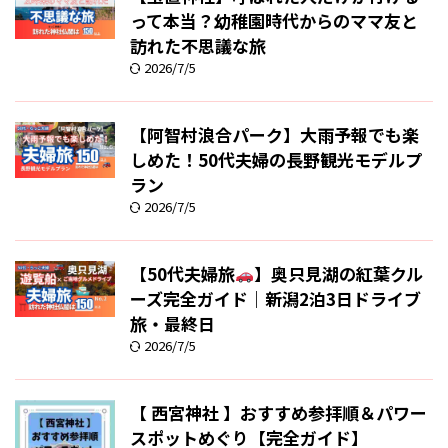
って本当？幼稚園時代からのママ友と
訪れた不思議な旅
2026/7/5
【阿智村浪合パーク】大雨予報でも楽
しめた！50代夫婦の長野観光モデルプ
ラン
2026/7/5
【50代夫婦旅
】奥只見湖の紅葉クル
ーズ完全ガイド｜新潟2泊3日ドライブ
旅・最終日
2026/7/5
【 西宮神社 】おすすめ参拝順＆パワー
スポットめぐり【完全ガイド】