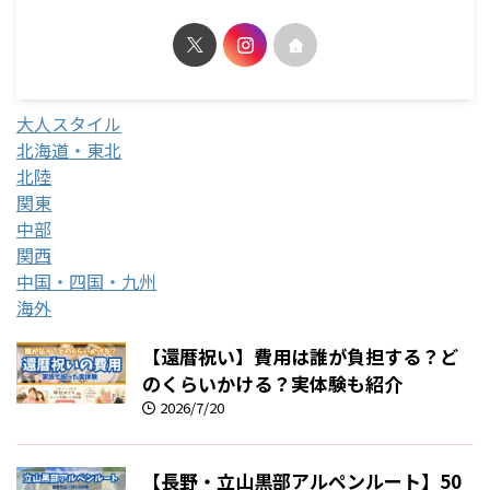
大人スタイル
北海道・東北
北陸
関東
中部
関西
中国・四国・九州
海外
【還暦祝い】費用は誰が負担する？ど
のくらいかける？実体験も紹介
2026/7/20
【長野・立山黒部アルペンルート】50