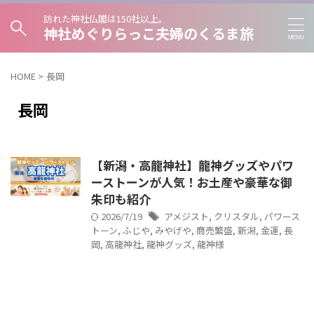
訪れた神社仏閣は150社以上。
神社めぐりらっこ夫婦のくるま旅
HOME
>
長岡
長岡
【新潟・高龍神社】龍神グッズやパワ
ーストーンが人気！お土産や豪華な御
朱印も紹介
2026/7/19
アメジスト
,
クリスタル
,
パワース
トーン
,
ふじや
,
みやげや
,
商売繁盛
,
新潟
,
金運
,
長
岡
,
高龍神社
,
龍神グッズ
,
龍神様