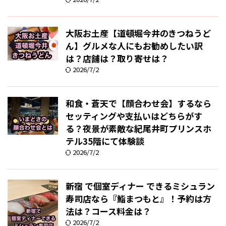
大阪お土産【道頓堀今井のきつねうど
ん】グルメな人にもお勧めしたい訳
は？店舗は？取り寄せは？
2026/7/2
和食・蒼天で【顔合わせ会】するなら
セッティングや支払いはどちらがす
る？夜景が素敵な紀尾井町プリンスホ
テル35階にて体験談
2026/7/2
新宿 で個室ディナー できるミシュラン
寿司店なら『鮨まつもと』！予約は方
法は？コース料金は？
2026/7/2