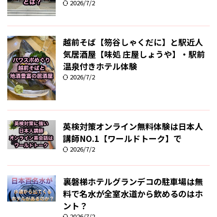
2026/7/2
越前そば【笏谷しゃくだに】と駅近人
気居酒屋【味処 庄屋しょうや】・駅前
温泉付きホテル体験
2026/7/2
英検対策オンライン無料体験は日本人
講師NO.1【ワールドトーク】で
2026/7/2
裏磐梯ホテルグランデコの駐車場は無
料で名水が全室水道から飲めるのはホ
ント？
2026/7/2