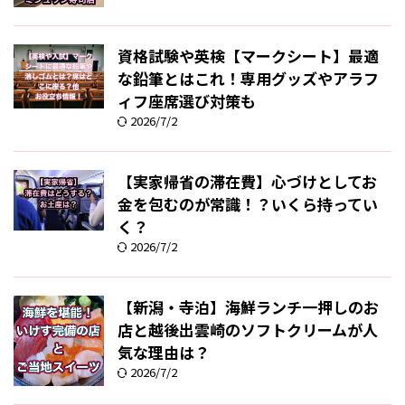
資格試験や英検【マークシート】最適
な鉛筆とはこれ！専用グッズやアラフ
ィフ座席選び対策も
2026/7/2
【実家帰省の滞在費】心づけとしてお
金を包むのが常識！？いくら持ってい
く？
2026/7/2
【新潟・寺泊】海鮮ランチ一押しのお
店と越後出雲崎のソフトクリームが人
気な理由は？
2026/7/2