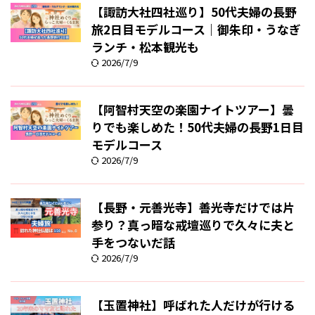
【諏訪大社四社巡り】50代夫婦の長野
旅2日目モデルコース｜御朱印・うなぎ
ランチ・松本観光も
2026/7/9
【阿智村天空の楽園ナイトツアー】曇
りでも楽しめた！50代夫婦の長野1日目
モデルコース
2026/7/9
【長野・元善光寺】善光寺だけでは片
参り？真っ暗な戒壇巡りで久々に夫と
手をつないだ話
2026/7/9
【玉置神社】呼ばれた人だけが行ける