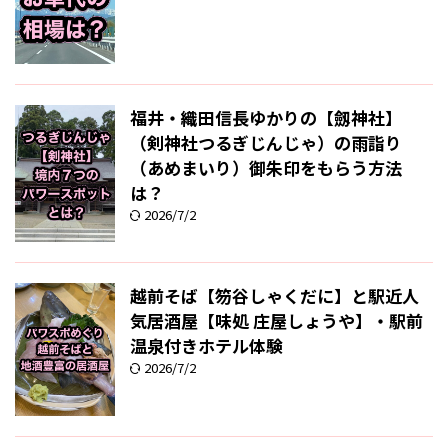
福井・織田信長ゆかりの【劔神社】
（剣神社つるぎじんじゃ）の雨詣り
（あめまいり）御朱印をもらう方法
は？
2026/7/2
越前そば【笏谷しゃくだに】と駅近人
気居酒屋【味処 庄屋しょうや】・駅前
温泉付きホテル体験
2026/7/2