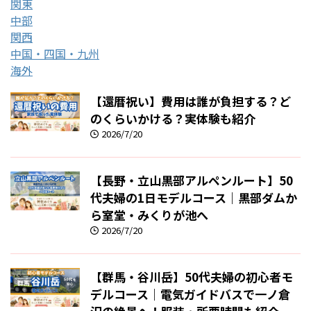
関東
中部
関西
中国・四国・九州
海外
【還暦祝い】費用は誰が負担する？ど
のくらいかける？実体験も紹介
2026/7/20
【長野・立山黒部アルペンルート】50
代夫婦の1日モデルコース｜黒部ダムか
ら室堂・みくりが池へ
2026/7/20
【群馬・谷川岳】50代夫婦の初心者モ
デルコース｜電気ガイドバスで一ノ倉