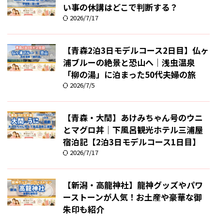
い事の休講はどこで判断する？
2026/7/17
【青森2泊3日モデルコース2日目】仏ヶ
浦ブルーの絶景と恐山へ｜浅虫温泉
「柳の湯」に泊まった50代夫婦の旅
2026/7/5
【青森・大間】あけみちゃん号のウニ
とマグロ丼｜下風呂観光ホテル三浦屋
宿泊記【2泊3日モデルコース1日目】
2026/7/17
【新潟・高龍神社】龍神グッズやパワ
ーストーンが人気！お土産や豪華な御
朱印も紹介