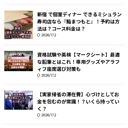
新宿 で個室ディナー できるミシュラン
寿司店なら『鮨まつもと』！予約は方
法は？コース料金は？
2026/7/2
資格試験や英検【マークシート】最適
な鉛筆とはこれ！専用グッズやアラフ
ィフ座席選び対策も
2026/7/2
【実家帰省の滞在費】心づけとしてお
金を包むのが常識！？いくら持ってい
く？
2026/7/2