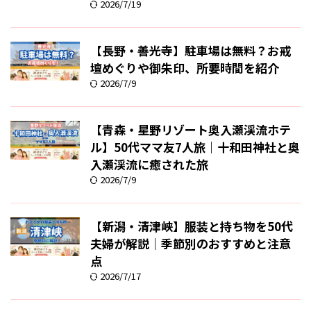
2026/7/19
【長野・善光寺】駐車場は無料？お戒
壇めぐりや御朱印、所要時間を紹介
2026/7/9
【青森・星野リゾート奥入瀬渓流ホテ
ル】50代ママ友7人旅｜十和田神社と奥
入瀬渓流に癒された旅
2026/7/9
【新潟・清津峡】服装と持ち物を50代
夫婦が解説｜季節別のおすすめと注意
点
2026/7/17