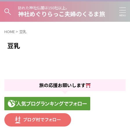
訪れた神社仏閣は150社以上。
神社めぐりらっこ夫婦のくるま旅
HOME
>
豆乳
豆乳
旅の応援お願いします