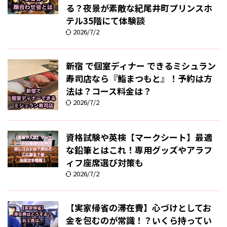
る？夜景が素敵な紀尾井町プリンスホ
テル35階にて体験談
2026/7/2
新宿 で個室ディナー できるミシュラン
寿司店なら『鮨まつもと』！予約は方
法は？コース料金は？
2026/7/2
資格試験や英検【マークシート】最適
な鉛筆とはこれ！専用グッズやアラフ
ィフ座席選び対策も
2026/7/2
【実家帰省の滞在費】心づけとしてお
金を包むのが常識！？いくら持ってい