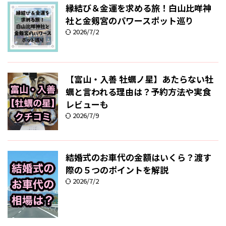
縁結び＆金運を求める旅！白山比咩神
社と金剱宮のパワースポット巡り
2026/7/2
【富山・入善 牡蠣ノ星】あたらない牡
蠣と言われる理由は？予約方法や実食
レビューも
2026/7/9
結婚式のお車代の金額はいくら？渡す
際の５つのポイントを解説
2026/7/2