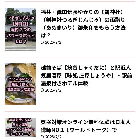
福井・織田信長ゆかりの【劔神社】
（剣神社つるぎじんじゃ）の雨詣り
（あめまいり）御朱印をもらう方法
は？
2026/7/2
越前そば【笏谷しゃくだに】と駅近人
気居酒屋【味処 庄屋しょうや】・駅前
温泉付きホテル体験
2026/7/2
英検対策オンライン無料体験は日本人
講師NO.1【ワールドトーク】で
2026/7/2