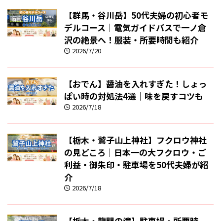
【群馬・谷川岳】50代夫婦の初心者モ
デルコース｜電気ガイドバスで一ノ倉
沢の絶景へ！服装・所要時間も紹介
2026/7/20
【おでん】醤油を入れすぎた！しょっ
ぱい時の対処法4選｜味を戻すコツも
2026/7/18
【栃木・鷲子山上神社】フクロウ神社
の見どころ｜日本一の大フクロウ・ご
利益・御朱印・駐車場を50代夫婦が紹
介
2026/7/18
【栃木・龍門の滝】駐車場・所要時