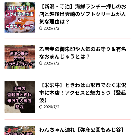
【新潟・寺泊】海鮮ランチ一押しのお
店と越後出雲崎のソフトクリームが人
気な理由は？
2026/7/2
乙宝寺の御朱印や人気のお守り＆有名
なおまんじゅうとは？
2026/7/2
【米沢牛】ときわは山形市でなく米沢
市に本店！アクセスと魅力５つ【登起
波】
2026/7/2
わんちゃん連れ【弥彦公園もみじ谷】