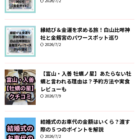
2026/7/2
縁結び＆金運を求める旅！白山比咩神
社と金剱宮のパワースポット巡り
2026/7/2
【富山・入善 牡蠣ノ星】あたらない牡
蠣と言われる理由は？予約方法や実食
レビューも
2026/7/9
結婚式のお車代の金額はいくら？渡す
際の５つのポイントを解説
2026/7/2