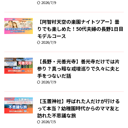
2026/7/9
【阿智村天空の楽園ナイトツアー】曇
りでも楽しめた！50代夫婦の長野1日目
モデルコース
2026/7/9
【長野・元善光寺】善光寺だけでは片
参り？真っ暗な戒壇巡りで久々に夫と
手をつないだ話
2026/7/9
【玉置神社】呼ばれた人だけが行ける
って本当？幼稚園時代からのママ友と
訪れた不思議な旅
2026/7/5