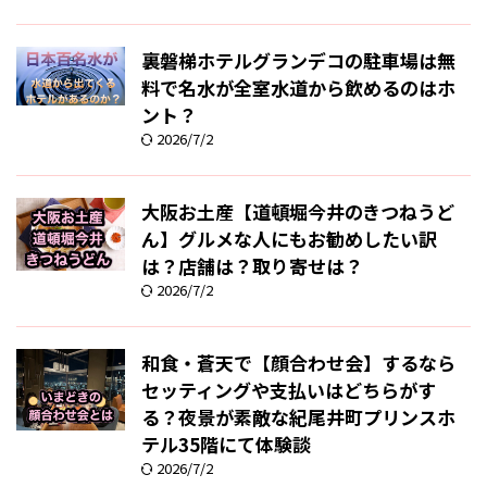
裏磐梯ホテルグランデコの駐車場は無
料で名水が全室水道から飲めるのはホ
ント？
2026/7/2
大阪お土産【道頓堀今井のきつねうど
ん】グルメな人にもお勧めしたい訳
は？店舗は？取り寄せは？
2026/7/2
和食・蒼天で【顔合わせ会】するなら
セッティングや支払いはどちらがす
る？夜景が素敵な紀尾井町プリンスホ
テル35階にて体験談
2026/7/2