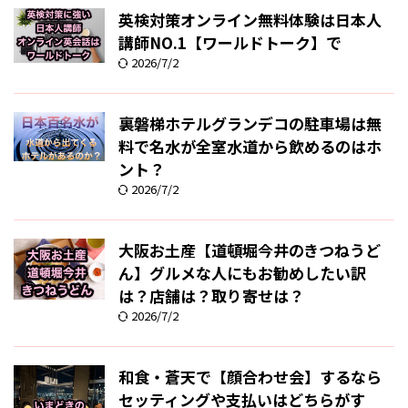
英検対策オンライン無料体験は日本人
講師NO.1【ワールドトーク】で
2026/7/2
裏磐梯ホテルグランデコの駐車場は無
料で名水が全室水道から飲めるのはホ
ント？
2026/7/2
大阪お土産【道頓堀今井のきつねうど
ん】グルメな人にもお勧めしたい訳
は？店舗は？取り寄せは？
2026/7/2
和食・蒼天で【顔合わせ会】するなら
セッティングや支払いはどちらがす