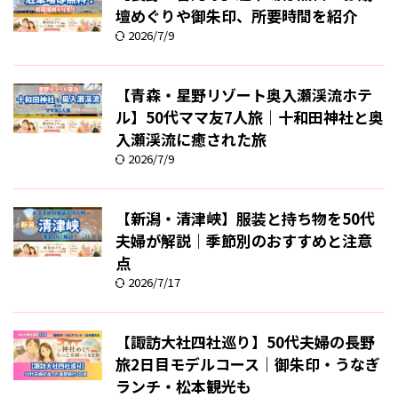
壇めぐりや御朱印、所要時間を紹介
2026/7/9
【青森・星野リゾート奥入瀬渓流ホテ
ル】50代ママ友7人旅｜十和田神社と奥
入瀬渓流に癒された旅
2026/7/9
【新潟・清津峡】服装と持ち物を50代
夫婦が解説｜季節別のおすすめと注意
点
2026/7/17
【諏訪大社四社巡り】50代夫婦の長野
旅2日目モデルコース｜御朱印・うなぎ
ランチ・松本観光も