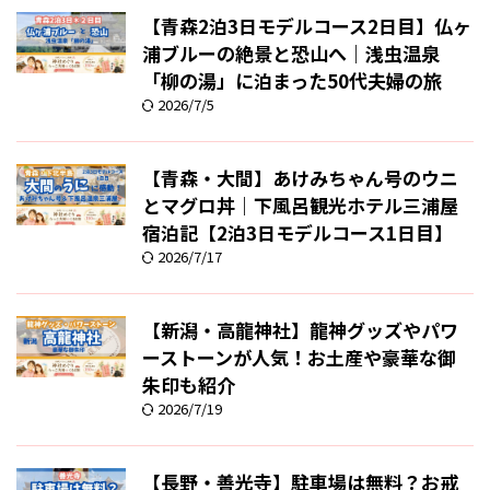
【青森2泊3日モデルコース2日目】仏ヶ
浦ブルーの絶景と恐山へ｜浅虫温泉
「柳の湯」に泊まった50代夫婦の旅
2026/7/5
【青森・大間】あけみちゃん号のウニ
とマグロ丼｜下風呂観光ホテル三浦屋
宿泊記【2泊3日モデルコース1日目】
2026/7/17
【新潟・高龍神社】龍神グッズやパワ
ーストーンが人気！お土産や豪華な御
朱印も紹介
2026/7/19
【長野・善光寺】駐車場は無料？お戒