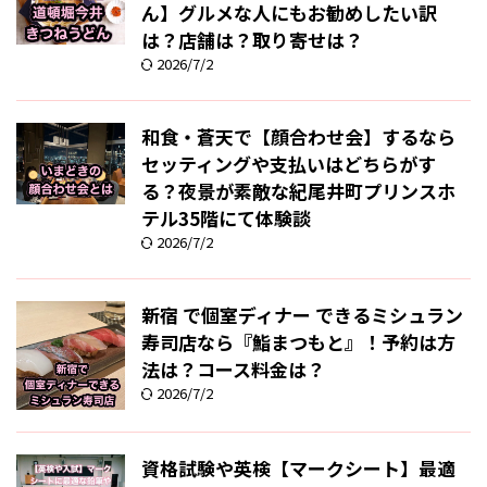
ん】グルメな人にもお勧めしたい訳
は？店舗は？取り寄せは？
2026/7/2
和食・蒼天で【顔合わせ会】するなら
セッティングや支払いはどちらがす
る？夜景が素敵な紀尾井町プリンスホ
テル35階にて体験談
2026/7/2
新宿 で個室ディナー できるミシュラン
寿司店なら『鮨まつもと』！予約は方
法は？コース料金は？
2026/7/2
資格試験や英検【マークシート】最適