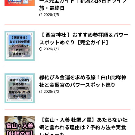
ーズ完全ガイド｜新潟2泊3日ドライブ
旅・最終日
2026/7/5
【 西宮神社 】おすすめ参拝順＆パワー
スポットめぐり【完全ガイド】
2026/7/2
縁結び＆金運を求める旅！白山比咩神
社と金剱宮のパワースポット巡り
2026/7/2
【富山・入善 牡蠣ノ星】あたらない牡
蠣と言われる理由は？予約方法や実食
レビューも