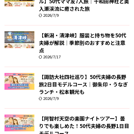
ル】50代ママ友7人旅｜十和田神社と奥
入瀬渓流に癒された旅
2026/7/9
【新潟・清津峡】服装と持ち物を50代
夫婦が解説｜季節別のおすすめと注意
点
2026/7/17
【諏訪大社四社巡り】50代夫婦の長野
旅2日目モデルコース｜御朱印・うなぎ
ランチ・松本観光も
2026/7/9
【阿智村天空の楽園ナイトツアー】曇
りでも楽しめた！50代夫婦の長野1日目
モデルコース