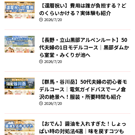
【還暦祝い】費用は誰が負担する？ど
のくらいかける？実体験も紹介
2026/7/20
【長野・立山黒部アルペンルート】50
代夫婦の1日モデルコース｜黒部ダムか
ら室堂・みくりが池へ
2026/7/20
【群馬・谷川岳】50代夫婦の初心者モ
デルコース｜電気ガイドバスで一ノ倉
沢の絶景へ！服装・所要時間も紹介
2026/7/20
【おでん】醤油を入れすぎた！しょっ
ぱい時の対処法4選｜味を戻すコツも