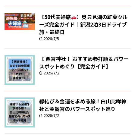
【50代夫婦旅
】奥只見湖の紅葉クル
ーズ完全ガイド｜新潟2泊3日ドライブ
旅・最終日
2026/7/5
【 西宮神社 】おすすめ参拝順＆パワー
スポットめぐり【完全ガイド】
2026/7/2
縁結び＆金運を求める旅！白山比咩神
社と金剱宮のパワースポット巡り
2026/7/2