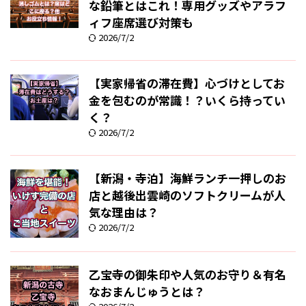
な鉛筆とはこれ！専用グッズやアラフ
ィフ座席選び対策も
2026/7/2
【実家帰省の滞在費】心づけとしてお
金を包むのが常識！？いくら持ってい
く？
2026/7/2
【新潟・寺泊】海鮮ランチ一押しのお
店と越後出雲崎のソフトクリームが人
気な理由は？
2026/7/2
乙宝寺の御朱印や人気のお守り＆有名
なおまんじゅうとは？