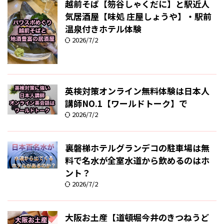
越前そば【笏谷しゃくだに】と駅近人
気居酒屋【味処 庄屋しょうや】・駅前
温泉付きホテル体験
2026/7/2
英検対策オンライン無料体験は日本人
講師NO.1【ワールドトーク】で
2026/7/2
裏磐梯ホテルグランデコの駐車場は無
料で名水が全室水道から飲めるのはホ
ント？
2026/7/2
大阪お土産【道頓堀今井のきつねうど