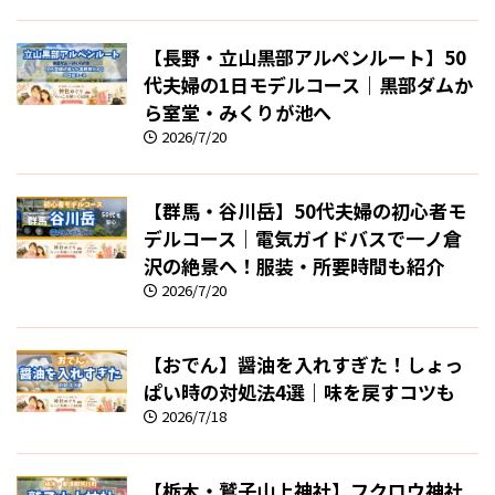
【長野・立山黒部アルペンルート】50
代夫婦の1日モデルコース｜黒部ダムか
ら室堂・みくりが池へ
2026/7/20
【群馬・谷川岳】50代夫婦の初心者モ
デルコース｜電気ガイドバスで一ノ倉
沢の絶景へ！服装・所要時間も紹介
2026/7/20
【おでん】醤油を入れすぎた！しょっ
ぱい時の対処法4選｜味を戻すコツも
2026/7/18
【栃木・鷲子山上神社】フクロウ神社