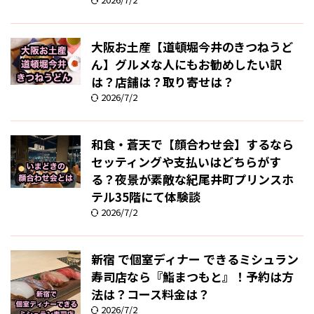
大阪お土産【道頓堀今井のきつねうど
ん】グルメな人にもお勧めしたい訳
は？店舗は？取り寄せは？
2026/7/2
和食・蒼天で【顔合わせ会】するなら
セッティングや支払いはどちらがす
る？夜景が素敵な紀尾井町プリンスホ
テル35階にて体験談
2026/7/2
新宿 で個室ディナー できるミシュラン
寿司店なら『鮨まつもと』！予約は方
法は？コース料金は？
2026/7/2