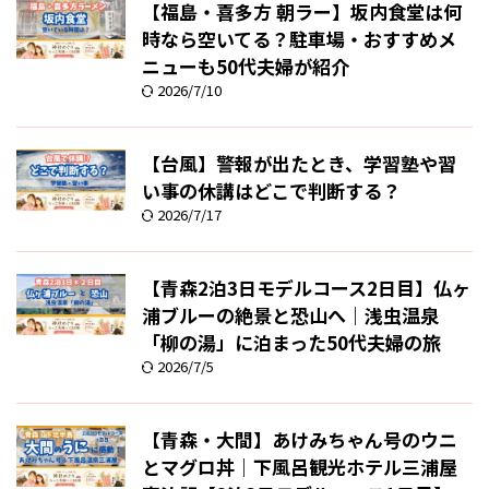
【福島・喜多方 朝ラー】坂内食堂は何
時なら空いてる？駐車場・おすすめメ
ニューも50代夫婦が紹介
2026/7/10
【台風】警報が出たとき、学習塾や習
い事の休講はどこで判断する？
2026/7/17
【青森2泊3日モデルコース2日目】仏ヶ
浦ブルーの絶景と恐山へ｜浅虫温泉
「柳の湯」に泊まった50代夫婦の旅
2026/7/5
【青森・大間】あけみちゃん号のウニ
とマグロ丼｜下風呂観光ホテル三浦屋