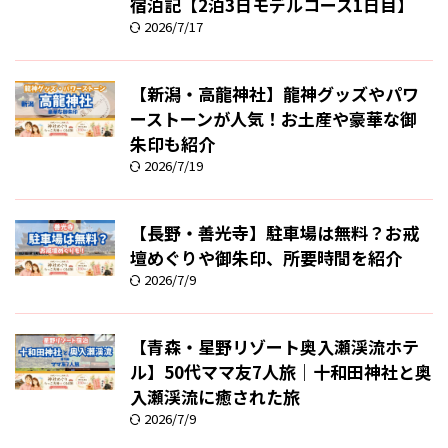
宿泊記【2泊3日モデルコース1日目】
2026/7/17
【新潟・高龍神社】龍神グッズやパワ
ーストーンが人気！お土産や豪華な御
朱印も紹介
2026/7/19
【長野・善光寺】駐車場は無料？お戒
壇めぐりや御朱印、所要時間を紹介
2026/7/9
【青森・星野リゾート奥入瀬渓流ホテ
ル】50代ママ友7人旅｜十和田神社と奥
入瀬渓流に癒された旅
2026/7/9