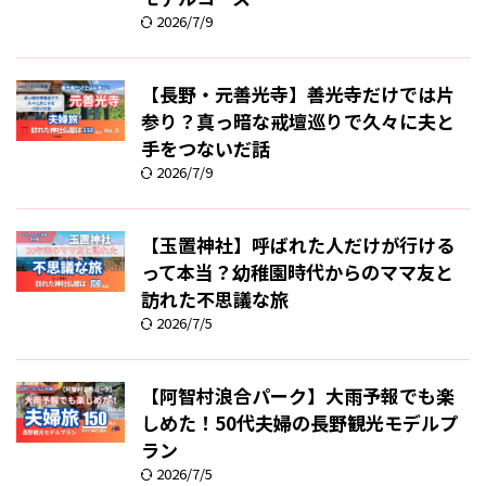
2026/7/9
【長野・元善光寺】善光寺だけでは片
参り？真っ暗な戒壇巡りで久々に夫と
手をつないだ話
2026/7/9
【玉置神社】呼ばれた人だけが行ける
って本当？幼稚園時代からのママ友と
訪れた不思議な旅
2026/7/5
【阿智村浪合パーク】大雨予報でも楽
しめた！50代夫婦の長野観光モデルプ
ラン
2026/7/5