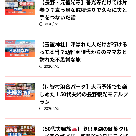
【長野・元善光寺】善光寺だけでは片
参り？真っ暗な戒壇巡りで久々に夫と
手をつないだ話
2026/7/9
【玉置神社】呼ばれた人だけが行ける
って本当？幼稚園時代からのママ友と
訪れた不思議な旅
2026/7/5
【阿智村浪合パーク】大雨予報でも楽
しめた！50代夫婦の長野観光モデルプ
ラン
2026/7/5
【50代夫婦旅
】奥只見湖の紅葉クル