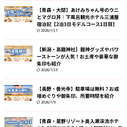
【青森・大間】あけみちゃん号のウニ
とマグロ丼｜下風呂観光ホテル三浦屋
宿泊記【2泊3日モデルコース1日目】
2026/7/17
【新潟・高龍神社】龍神グッズやパワ
ーストーンが人気！お土産や豪華な御
朱印も紹介
2026/7/19
【長野・善光寺】駐車場は無料？お戒
壇めぐりや御朱印、所要時間を紹介
2026/7/9
【青森・星野リゾート奥入瀬渓流ホテ