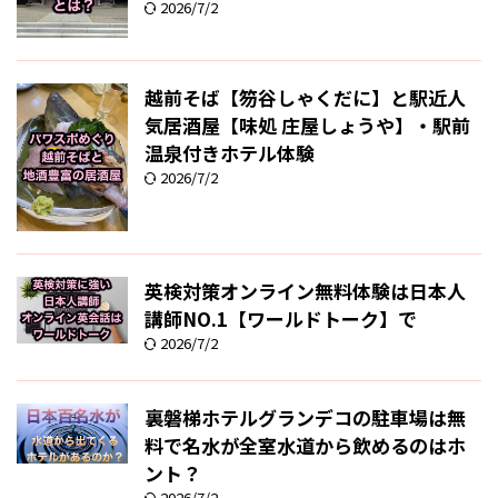
2026/7/2
越前そば【笏谷しゃくだに】と駅近人
気居酒屋【味処 庄屋しょうや】・駅前
温泉付きホテル体験
2026/7/2
英検対策オンライン無料体験は日本人
講師NO.1【ワールドトーク】で
2026/7/2
裏磐梯ホテルグランデコの駐車場は無
料で名水が全室水道から飲めるのはホ
ント？
2026/7/2