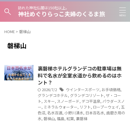
訪れた神社仏閣は150社以上。
神社めぐりらっこ夫婦のくるま旅
HOME
>
磐梯山
磐梯山
裏磐梯ホテルグランデコの駐車場は無
料で名水が全室水道から飲めるのはホ
ント？
2026/7/2
ウインタースポーツ
,
お手頃価格
,
グランデコホテル
,
グランデコリゾート
,
ザ・コー
ト
,
スキー
,
スノーボード
,
デコ平温泉
,
パウダースノ
ー
,
ミネラルウォーター
,
リフト
,
ロープーウェイ
,
五
色沼
,
名水百選
,
小野川湧水
,
日本百名水
,
歯磨き用の
水
,
磐梯山
,
福島
,
紅葉
,
裏磐梯