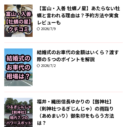
【富山・入善 牡蠣ノ星】あたらない牡
蠣と言われる理由は？予約方法や実食
レビューも
2026/7/9
結婚式のお車代の金額はいくら？渡す
際の５つのポイントを解説
2026/7/2
福井・織田信長ゆかりの【劔神社】
（剣神社つるぎじんじゃ）の雨詣り
（あめまいり）御朱印をもらう方法
は？