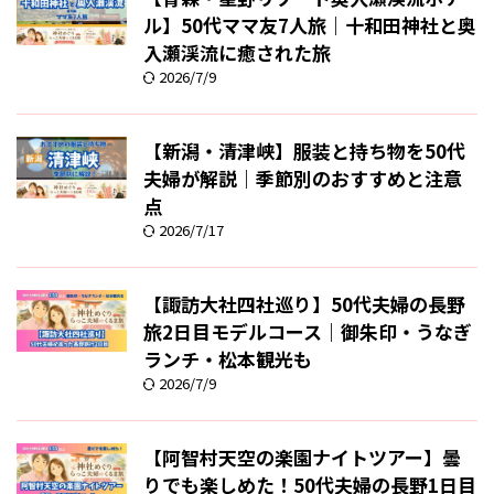
ル】50代ママ友7人旅｜十和田神社と奥
入瀬渓流に癒された旅
2026/7/9
【新潟・清津峡】服装と持ち物を50代
夫婦が解説｜季節別のおすすめと注意
点
2026/7/17
【諏訪大社四社巡り】50代夫婦の長野
旅2日目モデルコース｜御朱印・うなぎ
ランチ・松本観光も
2026/7/9
【阿智村天空の楽園ナイトツアー】曇
りでも楽しめた！50代夫婦の長野1日目