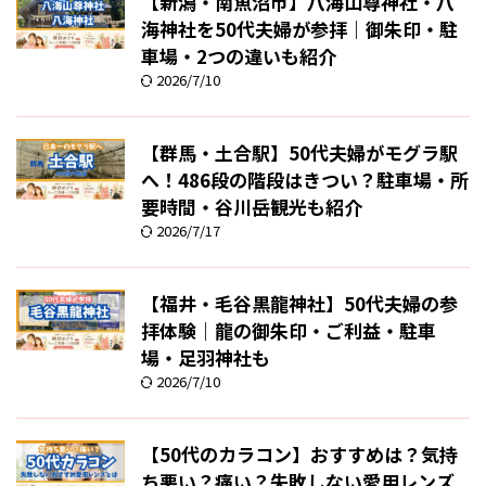
【新潟・南魚沼市】八海山尊神社・八
海神社を50代夫婦が参拝｜御朱印・駐
車場・2つの違いも紹介
2026/7/10
【群馬・土合駅】50代夫婦がモグラ駅
へ！486段の階段はきつい？駐車場・所
要時間・谷川岳観光も紹介
2026/7/17
【福井・毛谷黒龍神社】50代夫婦の参
拝体験｜龍の御朱印・ご利益・駐車
場・足羽神社も
2026/7/10
【50代のカラコン】おすすめは？気持
ち悪い？痛い？失敗しない愛用レンズ