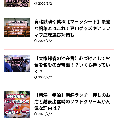
2026/7/2
資格試験や英検【マークシート】最適
な鉛筆とはこれ！専用グッズやアラフ
ィフ座席選び対策も
2026/7/2
【実家帰省の滞在費】心づけとしてお
金を包むのが常識！？いくら持ってい
く？
2026/7/2
【新潟・寺泊】海鮮ランチ一押しのお
店と越後出雲崎のソフトクリームが人
気な理由は？
2026/7/2