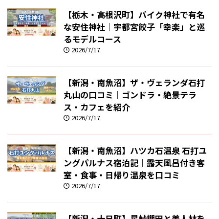
【栃木・高根沢町】バイク神社で有名
な安住神社｜宇都宮餃子「幸楽」と巡
るモデルコース
2026/7/17
【新潟・南魚沼】ザ・ヴェランダ石打
丸山の口コミ｜ゴンドラ・絶景テラ
ス・カフェを紹介
2026/7/17
【新潟・南魚沼】ハツカ石温泉 石打ユ
ングパルナス宿泊記｜露天風呂付き客
室・食事・日帰り温泉を口コミ
2026/7/17
【新潟・十日町】星峠棚田と美人林を