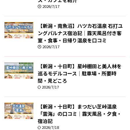
2026/7/17
【新潟・南魚沼】ハツカ石温泉 石打ユ
ングパルナス宿泊記｜露天風呂付き客
室・食事・日帰り温泉を口コミ
2026/7/17
【新潟・十日町】星峠棚田と美人林を
巡るモデルコース｜駐車場・所要時
間・見どころ
2026/7/17
【新潟・十日町】まつだい芝峠温泉
「雲海」の口コミ｜露天風呂・夕食・
宿泊記
2026/7/18