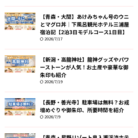
【青森・大間】あけみちゃん号のウニ
とマグロ丼｜下風呂観光ホテル三浦屋
宿泊記【2泊3日モデルコース1日目】
2026/7/17
【新潟・高龍神社】龍神グッズやパワ
ーストーンが人気！お土産や豪華な御
朱印も紹介
2026/7/19
【長野・善光寺】駐車場は無料？お戒
壇めぐりや御朱印、所要時間を紹介
2026/7/9
【青森・星野リゾート奥入瀬渓流ホテ