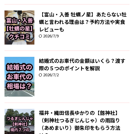
【富山・入善 牡蠣ノ星】あたらない牡
蠣と言われる理由は？予約方法や実食
レビューも
2026/7/9
結婚式のお車代の金額はいくら？渡す
際の５つのポイントを解説
2026/7/2
福井・織田信長ゆかりの【劔神社】
（剣神社つるぎじんじゃ）の雨詣り
（あめまいり）御朱印をもらう方法