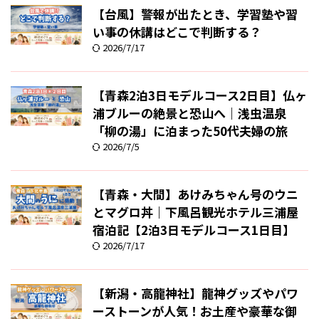
【台風】警報が出たとき、学習塾や習
い事の休講はどこで判断する？
2026/7/17
【青森2泊3日モデルコース2日目】仏ヶ
浦ブルーの絶景と恐山へ｜浅虫温泉
「柳の湯」に泊まった50代夫婦の旅
2026/7/5
【青森・大間】あけみちゃん号のウニ
とマグロ丼｜下風呂観光ホテル三浦屋
宿泊記【2泊3日モデルコース1日目】
2026/7/17
【新潟・高龍神社】龍神グッズやパワ
ーストーンが人気！お土産や豪華な御