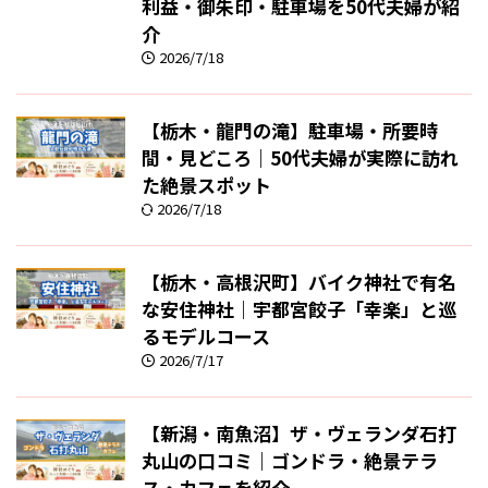
利益・御朱印・駐車場を50代夫婦が紹
介
2026/7/18
【栃木・龍門の滝】駐車場・所要時
間・見どころ｜50代夫婦が実際に訪れ
た絶景スポット
2026/7/18
【栃木・高根沢町】バイク神社で有名
な安住神社｜宇都宮餃子「幸楽」と巡
るモデルコース
2026/7/17
【新潟・南魚沼】ザ・ヴェランダ石打
丸山の口コミ｜ゴンドラ・絶景テラ
ス・カフェを紹介