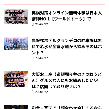
英検対策オンライン無料体験は日本人
講師NO.1【ワールドトーク】で
2026/7/2
裏磐梯ホテルグランデコの駐車場は無
料で名水が全室水道から飲めるのはホ
ント？
2026/7/2
大阪お土産【道頓堀今井のきつねうど
ん】グルメな人にもお勧めしたい訳
は？店舗は？取り寄せは？
2026/7/2
和食・蒼天で【顔合わせ会】するなら