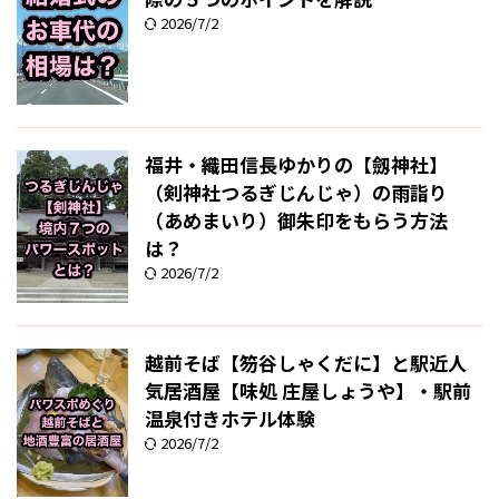
2026/7/2
福井・織田信長ゆかりの【劔神社】
（剣神社つるぎじんじゃ）の雨詣り
（あめまいり）御朱印をもらう方法
は？
2026/7/2
越前そば【笏谷しゃくだに】と駅近人
気居酒屋【味処 庄屋しょうや】・駅前
温泉付きホテル体験
2026/7/2