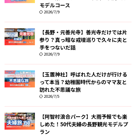
モデルコース
2026/7/9
【長野・元善光寺】善光寺だけでは片
参り？真っ暗な戒壇巡りで久々に夫と
手をつないだ話
2026/7/9
【玉置神社】呼ばれた人だけが行ける
って本当？幼稚園時代からのママ友と
訪れた不思議な旅
2026/7/5
【阿智村浪合パーク】大雨予報でも楽
しめた！50代夫婦の長野観光モデルプ
ラン