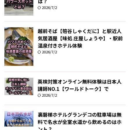
は？
2026/7/2
越前そば【笏谷しゃくだに】と駅近人
気居酒屋【味処 庄屋しょうや】・駅前
温泉付きホテル体験
2026/7/2
英検対策オンライン無料体験は日本人
講師NO.1【ワールドトーク】で
2026/7/2
裏磐梯ホテルグランデコの駐車場は無
料で名水が全室水道から飲めるのはホ
ント？