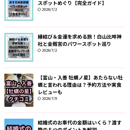
スポットめぐり【完全ガイド】
2026/7/2
縁結び＆金運を求める旅！白山比咩神
社と金剱宮のパワースポット巡り
2026/7/2
【富山・入善 牡蠣ノ星】あたらない牡
蠣と言われる理由は？予約方法や実食
レビューも
2026/7/9
結婚式のお車代の金額はいくら？渡す
際の５つのポイントを解説