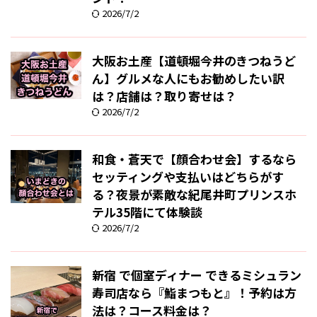
2026/7/2
大阪お土産【道頓堀今井のきつねうど
ん】グルメな人にもお勧めしたい訳
は？店舗は？取り寄せは？
2026/7/2
和食・蒼天で【顔合わせ会】するなら
セッティングや支払いはどちらがす
る？夜景が素敵な紀尾井町プリンスホ
テル35階にて体験談
2026/7/2
新宿 で個室ディナー できるミシュラン
寿司店なら『鮨まつもと』！予約は方
法は？コース料金は？