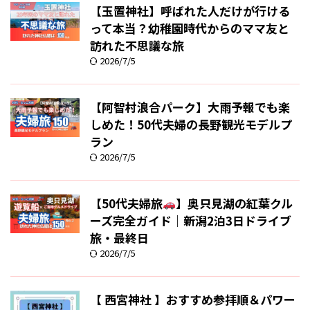
【玉置神社】呼ばれた人だけが行ける
って本当？幼稚園時代からのママ友と
訪れた不思議な旅
2026/7/5
【阿智村浪合パーク】大雨予報でも楽
しめた！50代夫婦の長野観光モデルプ
ラン
2026/7/5
【50代夫婦旅
】奥只見湖の紅葉クル
ーズ完全ガイド｜新潟2泊3日ドライブ
旅・最終日
2026/7/5
【 西宮神社 】おすすめ参拝順＆パワー