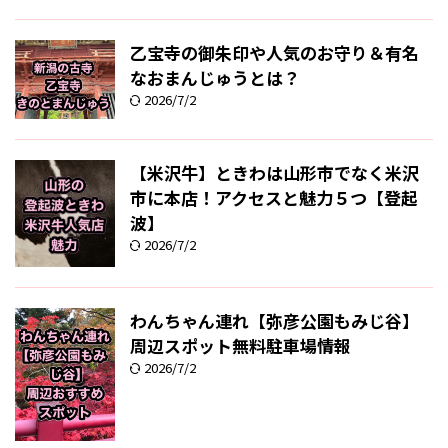
乙宝寺の御朱印や人気のお守り＆有名
なおまんじゅうとは？
2026/7/2
【米沢牛】ときわは山形市でなく米沢
市に本店！アクセスと魅力５つ【登起
波】
2026/7/2
わんちゃん連れ【弥彦公園もみじ谷】
周辺スポット無料駐車場情報
2026/7/2