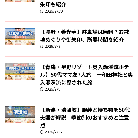
朱印も紹介
2026/7/19
【長野・善光寺】駐車場は無料？お戒
壇めぐりや御朱印、所要時間を紹介
2026/7/9
【青森・星野リゾート奥入瀬渓流ホテ
ル】50代ママ友7人旅｜十和田神社と奥
入瀬渓流に癒された旅
2026/7/9
【新潟・清津峡】服装と持ち物を50代
夫婦が解説｜季節別のおすすめと注意
点
2026/7/17