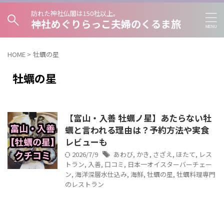
訪れた神社仏閣は150社以上。
神社めぐりらっこ夫婦のくるま旅
HOME
>
牡蠣の星
牡蠣の星
【富山・入善 牡蠣ノ星】あたらない牡
蠣と言われる理由は？予約方法や実食
レビューも
2026/7/9
あわび
,
かき
,
さざえ
,
ほたて
,
レス
トラン
,
入善
,
口コミ
,
日本一オイスターバーチェー
ン
,
海洋深層水仕込み
,
海鮮
,
牡蠣の星
,
牡蠣料理専門
のレストラン