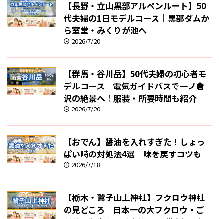
【長野・立山黒部アルペンルート】50
代夫婦の1日モデルコース｜黒部ダムか
ら室堂・みくりが池へ
2026/7/20
【群馬・谷川岳】50代夫婦の初心者モ
デルコース｜電気ガイドバスで一ノ倉
沢の絶景へ！服装・所要時間も紹介
2026/7/20
【おでん】醤油を入れすぎた！しょっ
ぱい時の対処法4選｜味を戻すコツも
2026/7/18
【栃木・鷲子山上神社】フクロウ神社
の見どころ｜日本一の大フクロウ・ご