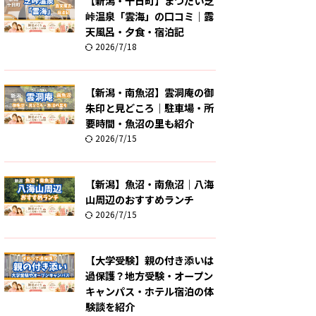
【新潟・十日町】まつだい芝
峠温泉「雲海」の口コミ｜露
天風呂・夕食・宿泊記
2026/7/18
【新潟・南魚沼】雲洞庵の御
朱印と見どころ｜駐車場・所
要時間・魚沼の里も紹介
2026/7/15
【新潟】魚沼・南魚沼｜八海
山周辺のおすすめランチ
2026/7/15
【大学受験】親の付き添いは
過保護？地方受験・オープン
キャンパス・ホテル宿泊の体
験談を紹介