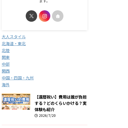
ます。
大人スタイル
北海道・東北
北陸
関東
中部
関西
中国・四国・九州
海外
【還暦祝い】費用は誰が負担
する？どのくらいかける？実
体験も紹介
2026/7/20