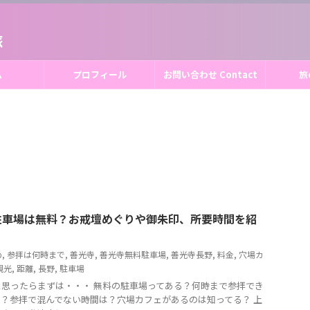
旅
ム
プロフィール
お問い合わせ Contact
旅
駐車場は無料？お戒壇めぐりや御朱印、所要時間を紹
め
,
参拝は何時まで
,
善光寺
,
善光寺無料駐車場
,
善光寺長野
,
料金
,
穴場カ
観光
,
距離
,
長野
,
駐車場
思ったらまずは・・・ 無料の駐車場ってある？何時まで参拝でき
？参拝で混んでない時間は？穴場カフェがあるのは知ってる？ 上