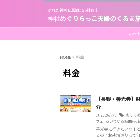
訪れた神社仏閣は150社以上。
神社めぐりらっこ夫婦のくるま
ホー
HOME
>
料金
料金
【長野・善光寺】
介
2026/7/9
おすす
フェ
,
空いている時間帯
,
善光寺に行きたいな！と
るの？お戒壇巡りって何