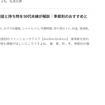
ね。私達夫婦 ...
装と持ち物を50代夫婦が解説｜季節別のおすすめと
ス
,
おすすめ服装
,
シャトルバス
,
所要時間
,
持ち物ガイド
,
料金
,
清津峡
,
百貨店初のファッションサブスク【AnotherADdress】 清津峡を訪れ
物も情報がほしいところですよね。 春、夏、秋、冬、季節別の服