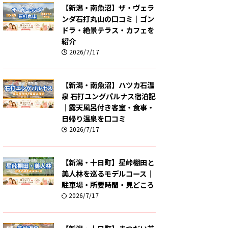
【新潟・南魚沼】ザ・ヴェラ
ンダ石打丸山の口コミ｜ゴン
ドラ・絶景テラス・カフェを
紹介
2026/7/17
【新潟・南魚沼】ハツカ石温
泉 石打ユングパルナス宿泊記
｜露天風呂付き客室・食事・
日帰り温泉を口コミ
2026/7/17
【新潟・十日町】星峠棚田と
美人林を巡るモデルコース｜
駐車場・所要時間・見どころ
2026/7/17