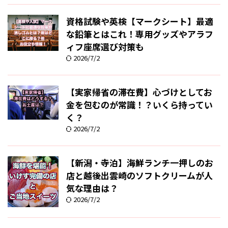
資格試験や英検【マークシート】最適
な鉛筆とはこれ！専用グッズやアラフ
ィフ座席選び対策も
2026/7/2
【実家帰省の滞在費】心づけとしてお
金を包むのが常識！？いくら持ってい
く？
2026/7/2
【新潟・寺泊】海鮮ランチ一押しのお
店と越後出雲崎のソフトクリームが人
気な理由は？
2026/7/2