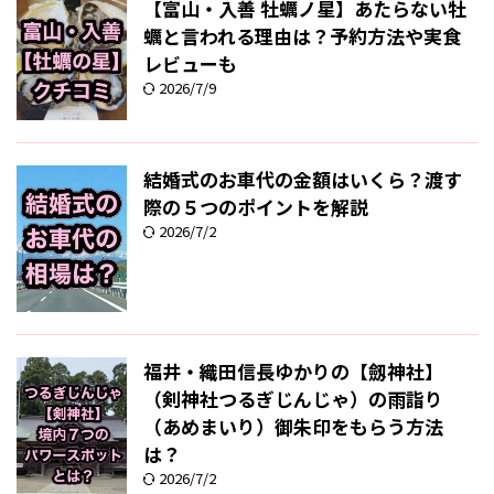
【富山・入善 牡蠣ノ星】あたらない牡
蠣と言われる理由は？予約方法や実食
レビューも
2026/7/9
結婚式のお車代の金額はいくら？渡す
際の５つのポイントを解説
2026/7/2
福井・織田信長ゆかりの【劔神社】
（剣神社つるぎじんじゃ）の雨詣り
（あめまいり）御朱印をもらう方法
は？
2026/7/2