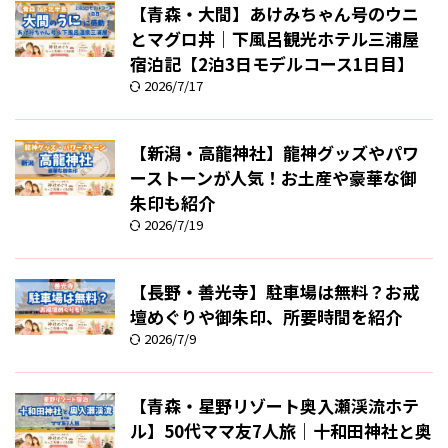
【青森・大間】あけみちゃん号のウニ
とマグロ丼｜下風呂観光ホテル三浦屋
宿泊記【2泊3日モデルコース1日目】
2026/7/17
【新潟・高龍神社】龍神グッズやパワ
ーストーンが人気！お土産や豪華な御
朱印も紹介
2026/7/19
【長野・善光寺】駐車場は無料？お戒
壇めぐりや御朱印、所要時間を紹介
2026/7/9
【青森・星野リゾート奥入瀬渓流ホテ
ル】50代ママ友7人旅｜十和田神社と奥