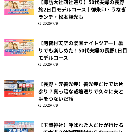
【諏訪大社四社巡り】50代夫婦の長野
旅2日目モデルコース｜御朱印・うなぎ
ランチ・松本観光も
2026/7/9
【阿智村天空の楽園ナイトツアー】曇
りでも楽しめた！50代夫婦の長野1日目
モデルコース
2026/7/9
【長野・元善光寺】善光寺だけでは片
参り？真っ暗な戒壇巡りで久々に夫と
手をつないだ話
2026/7/9
【玉置神社】呼ばれた人だけが行ける