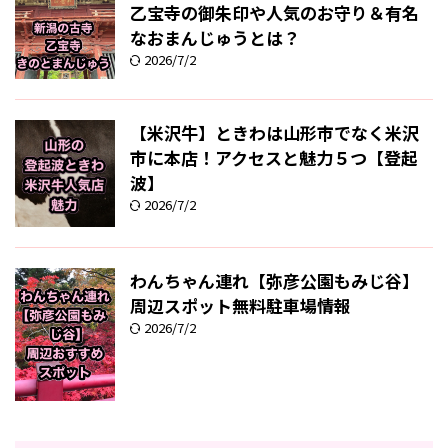
乙宝寺の御朱印や人気のお守り＆有名
なおまんじゅうとは？
2026/7/2
【米沢牛】ときわは山形市でなく米沢
市に本店！アクセスと魅力５つ【登起
波】
2026/7/2
わんちゃん連れ【弥彦公園もみじ谷】
周辺スポット無料駐車場情報
2026/7/2