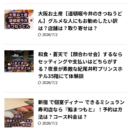
大阪お土産【道頓堀今井のきつねうど
ん】グルメな人にもお勧めしたい訳
は？店舗は？取り寄せは？
2026/7/2
和食・蒼天で【顔合わせ会】するなら
セッティングや支払いはどちらがす
る？夜景が素敵な紀尾井町プリンスホ
テル35階にて体験談
2026/7/2
新宿 で個室ディナー できるミシュラン
寿司店なら『鮨まつもと』！予約は方
法は？コース料金は？
2026/7/2