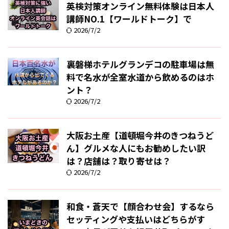
英検対策オンライン無料体験は日本人
講師NO.1【ワールドトーク】で
2026/7/2
裏磐梯ホテルグランデコの駐車場は無
料で名水が全室水道から飲めるのはホ
ント？
2026/7/2
大阪お土産【道頓堀今井のきつねうど
ん】グルメな人にもお勧めしたい訳
は？店舗は？取り寄せは？
2026/7/2
和食・蒼天で【顔合わせ会】するなら
セッティングや支払いはどちらがす