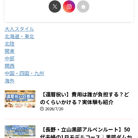
大人スタイル
北海道・東北
北陸
関東
中部
関西
中国・四国・九州
海外
【還暦祝い】費用は誰が負担する？ど
のくらいかける？実体験も紹介
2026/7/20
【長野・立山黒部アルペンルート】50
代夫婦の1日モデルコース｜黒部ダムか