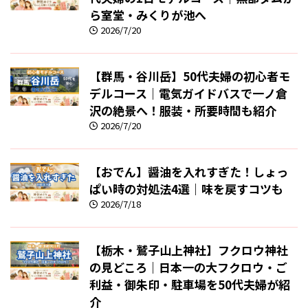
ら室堂・みくりが池へ
2026/7/20
【群馬・谷川岳】50代夫婦の初心者モ
デルコース｜電気ガイドバスで一ノ倉
沢の絶景へ！服装・所要時間も紹介
2026/7/20
【おでん】醤油を入れすぎた！しょっ
ぱい時の対処法4選｜味を戻すコツも
2026/7/18
【栃木・鷲子山上神社】フクロウ神社
の見どころ｜日本一の大フクロウ・ご
利益・御朱印・駐車場を50代夫婦が紹
介