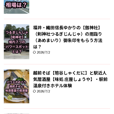
福井・織田信長ゆかりの【劔神社】
（剣神社つるぎじんじゃ）の雨詣り
（あめまいり）御朱印をもらう方法
は？
2026/7/2
越前そば【笏谷しゃくだに】と駅近人
気居酒屋【味処 庄屋しょうや】・駅前
温泉付きホテル体験
2026/7/2