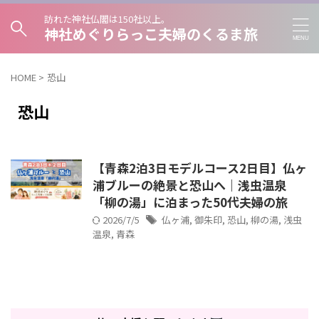
訪れた神社仏閣は150社以上。
神社めぐりらっこ夫婦のくるま旅
HOME
>
恐山
恐山
【青森2泊3日モデルコース2日目】仏ヶ
浦ブルーの絶景と恐山へ｜浅虫温泉
「柳の湯」に泊まった50代夫婦の旅
2026/7/5
仏ヶ浦
,
御朱印
,
恐山
,
柳の湯
,
浅虫
温泉
,
青森