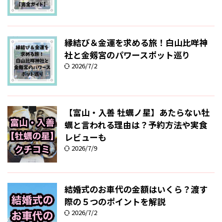
縁結び＆金運を求める旅！白山比咩神
社と金剱宮のパワースポット巡り
2026/7/2
【富山・入善 牡蠣ノ星】あたらない牡
蠣と言われる理由は？予約方法や実食
レビューも
2026/7/9
結婚式のお車代の金額はいくら？渡す
際の５つのポイントを解説
2026/7/2