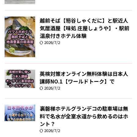
越前そば【笏谷しゃくだに】と駅近人
気居酒屋【味処 庄屋しょうや】・駅前
温泉付きホテル体験
2026/7/2
英検対策オンライン無料体験は日本人
講師NO.1【ワールドトーク】で
2026/7/2
裏磐梯ホテルグランデコの駐車場は無
料で名水が全室水道から飲めるのはホ
ント？
2026/7/2