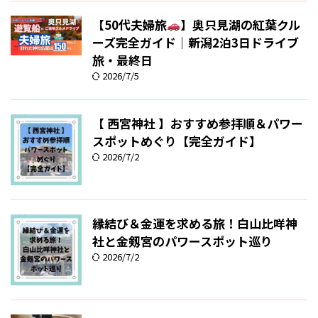
【50代夫婦旅
】奥只見湖の紅葉クル
ーズ完全ガイド｜新潟2泊3日ドライブ
旅・最終日
2026/7/5
【 西宮神社 】おすすめ参拝順＆パワー
スポットめぐり【完全ガイド】
2026/7/2
縁結び＆金運を求める旅！白山比咩神
社と金剱宮のパワースポット巡り
2026/7/2