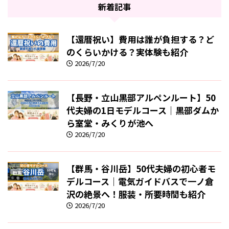
新着記事
【還暦祝い】費用は誰が負担する？ど
のくらいかける？実体験も紹介
2026/7/20
【長野・立山黒部アルペンルート】50
代夫婦の1日モデルコース｜黒部ダムか
ら室堂・みくりが池へ
2026/7/20
【群馬・谷川岳】50代夫婦の初心者モ
デルコース｜電気ガイドバスで一ノ倉
沢の絶景へ！服装・所要時間も紹介
2026/7/20