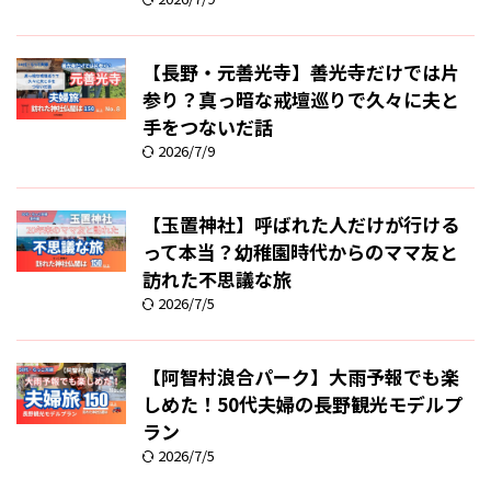
【長野・元善光寺】善光寺だけでは片
参り？真っ暗な戒壇巡りで久々に夫と
手をつないだ話
2026/7/9
【玉置神社】呼ばれた人だけが行ける
って本当？幼稚園時代からのママ友と
訪れた不思議な旅
2026/7/5
【阿智村浪合パーク】大雨予報でも楽
しめた！50代夫婦の長野観光モデルプ
ラン
2026/7/5