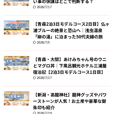
い事の休講はどこで判断する？
2026/7/17
【青森2泊3日モデルコース2日目】仏ヶ
浦ブルーの絶景と恐山へ｜浅虫温泉
「柳の湯」に泊まった50代夫婦の旅
2026/7/5
【青森・大間】あけみちゃん号のウニ
とマグロ丼｜下風呂観光ホテル三浦屋
宿泊記【2泊3日モデルコース1日目】
2026/7/17
【新潟・高龍神社】龍神グッズやパワ
ーストーンが人気！お土産や豪華な御
朱印も紹介
2026/7/19