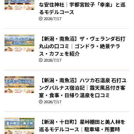
な安住神社｜宇都宮餃子「幸楽」と巡
るモデルコース
2026/7/17
【新潟・南魚沼】ザ・ヴェランダ石打
丸山の口コミ｜ゴンドラ・絶景テラ
ス・カフェを紹介
2026/7/17
【新潟・南魚沼】ハツカ石温泉 石打ユ
ングパルナス宿泊記｜露天風呂付き客
室・食事・日帰り温泉を口コミ
2026/7/17
【新潟・十日町】星峠棚田と美人林を
巡るモデルコース｜駐車場・所要時