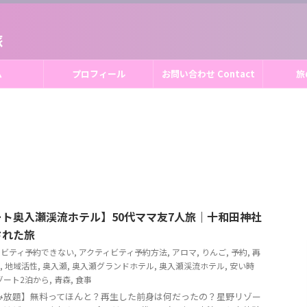
旅
ム
プロフィール
お問い合わせ Contact
旅
ト奥入瀬渓流ホテル】50代ママ友7人旅｜十和田神社
された旅
ィビティ予約できない
,
アクティビティ予約方法
,
アロマ
,
りんご
,
予約
,
再
,
地域活性
,
奥入瀬
,
奥入瀬グランドホテル
,
奥入瀬渓流ホテル
,
安い時
ゾート2泊から
,
青森
,
食事
み放題】無料ってほんと？再生した前身は何だったの？星野リゾー