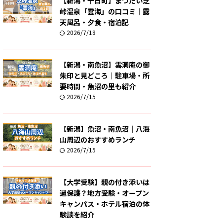
【新潟・十日町】まつだい芝
峠温泉「雲海」の口コミ｜露
天風呂・夕食・宿泊記
2026/7/18
【新潟・南魚沼】雲洞庵の御
朱印と見どころ｜駐車場・所
要時間・魚沼の里も紹介
2026/7/15
【新潟】魚沼・南魚沼｜八海
山周辺のおすすめランチ
2026/7/15
【大学受験】親の付き添いは
過保護？地方受験・オープン
キャンパス・ホテル宿泊の体
験談を紹介