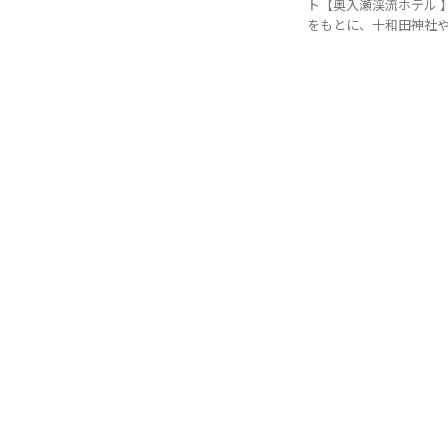
ト【奥入瀬渓流ホテル 
をもとに、十和田神社や奥