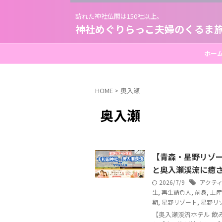
訪れた神社仏閣は150社以上。
神社めぐりらっこ夫婦のくるま
ホー
HOME
>
奥入瀬
奥入瀬
【青森・星野リゾー
と奥入瀬渓流に癒
2026/7/9
アクテ
生
,
再生請負人
,
前身
,
土産
期
,
星野リゾート
,
星野リ
【奥入瀬渓流ホテル 飲