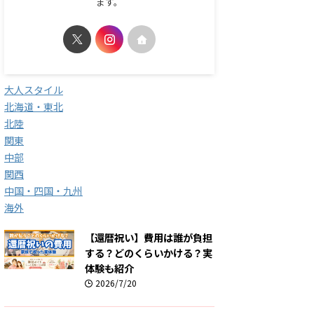
ます。
大人スタイル
北海道・東北
北陸
関東
中部
関西
中国・四国・九州
海外
【還暦祝い】費用は誰が負担
する？どのくらいかける？実
体験も紹介
2026/7/20