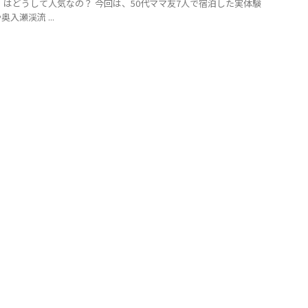
】はどうして人気なの？ 今回は、50代ママ友7人で宿泊した実体験
入瀬渓流 ...