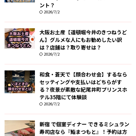
ント？
2026/7/2
大阪お土産【道頓堀今井のきつねうど
ん】グルメな人にもお勧めしたい訳
は？店舗は？取り寄せは？
2026/7/2
和食・蒼天で【顔合わせ会】するなら
セッティングや支払いはどちらがす
る？夜景が素敵な紀尾井町プリンスホ
テル35階にて体験談
2026/7/2
新宿 で個室ディナー できるミシュラン
寿司店なら『鮨まつもと』！予約は方