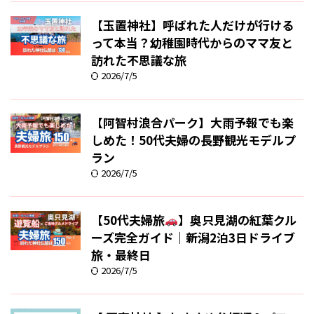
【玉置神社】呼ばれた人だけが行ける
って本当？幼稚園時代からのママ友と
訪れた不思議な旅
2026/7/5
【阿智村浪合パーク】大雨予報でも楽
しめた！50代夫婦の長野観光モデルプ
ラン
2026/7/5
【50代夫婦旅
】奥只見湖の紅葉クル
ーズ完全ガイド｜新潟2泊3日ドライブ
旅・最終日
2026/7/5