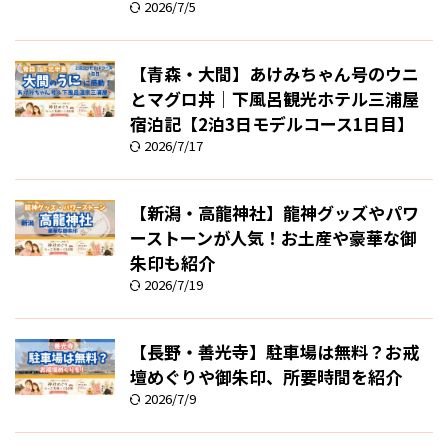
2026/7/5
【青森・大間】あけみちゃん号のウニ
とマグロ丼｜下風呂観光ホテル三浦屋
宿泊記【2泊3日モデルコース1日目】
2026/7/17
【新潟・高龍神社】龍神グッズやパワ
ーストーンが人気！お土産や豪華な御
朱印も紹介
2026/7/19
【長野・善光寺】駐車場は無料？お戒
壇めぐりや御朱印、所要時間を紹介
2026/7/9