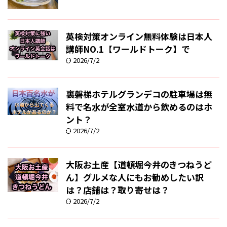
英検対策オンライン無料体験は日本人
講師NO.1【ワールドトーク】で
2026/7/2
裏磐梯ホテルグランデコの駐車場は無
料で名水が全室水道から飲めるのはホ
ント？
2026/7/2
大阪お土産【道頓堀今井のきつねうど
ん】グルメな人にもお勧めしたい訳
は？店舗は？取り寄せは？
2026/7/2