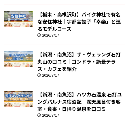
【栃木・高根沢町】バイク神社で有名
な安住神社｜宇都宮餃子「幸楽」と巡
るモデルコース
2026/7/17
【新潟・南魚沼】ザ・ヴェランダ石打
丸山の口コミ｜ゴンドラ・絶景テラ
ス・カフェを紹介
2026/7/17
【新潟・南魚沼】ハツカ石温泉 石打ユ
ングパルナス宿泊記｜露天風呂付き客
室・食事・日帰り温泉を口コミ
2026/7/17