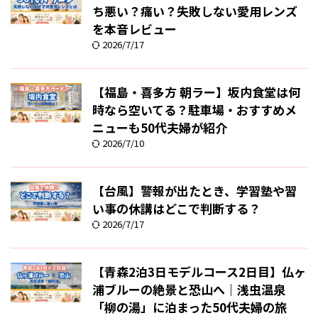
ち悪い？痛い？失敗しない愛用レンズ
を本音レビュー
2026/7/17
【福島・喜多方 朝ラー】坂内食堂は何
時なら空いてる？駐車場・おすすめメ
ニューも50代夫婦が紹介
2026/7/10
【台風】警報が出たとき、学習塾や習
い事の休講はどこで判断する？
2026/7/17
【青森2泊3日モデルコース2日目】仏ヶ
浦ブルーの絶景と恐山へ｜浅虫温泉
「柳の湯」に泊まった50代夫婦の旅