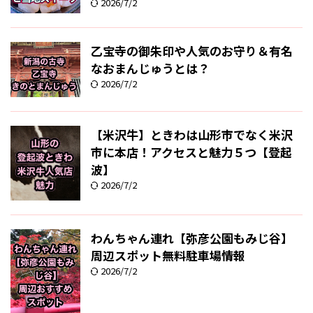
2026/7/2
乙宝寺の御朱印や人気のお守り＆有名
なおまんじゅうとは？
2026/7/2
【米沢牛】ときわは山形市でなく米沢
市に本店！アクセスと魅力５つ【登起
波】
2026/7/2
わんちゃん連れ【弥彦公園もみじ谷】
周辺スポット無料駐車場情報
2026/7/2