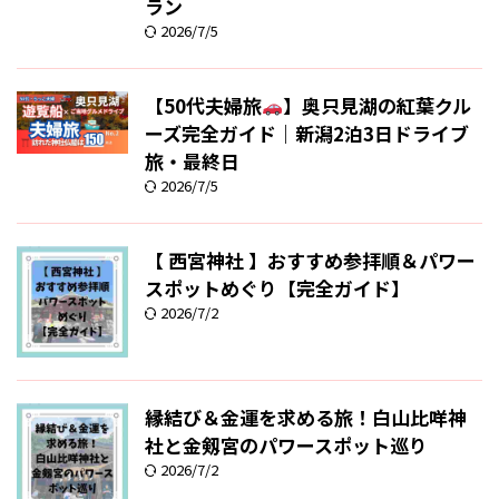
ラン
2026/7/5
【50代夫婦旅
】奥只見湖の紅葉クル
ーズ完全ガイド｜新潟2泊3日ドライブ
旅・最終日
2026/7/5
【 西宮神社 】おすすめ参拝順＆パワー
スポットめぐり【完全ガイド】
2026/7/2
縁結び＆金運を求める旅！白山比咩神
社と金剱宮のパワースポット巡り
2026/7/2