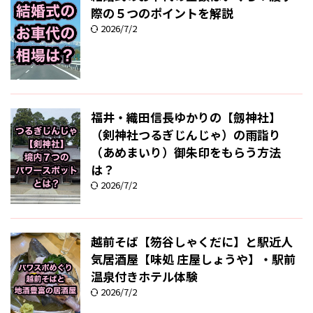
際の５つのポイントを解説
2026/7/2
福井・織田信長ゆかりの【劔神社】
（剣神社つるぎじんじゃ）の雨詣り
（あめまいり）御朱印をもらう方法
は？
2026/7/2
越前そば【笏谷しゃくだに】と駅近人
気居酒屋【味処 庄屋しょうや】・駅前
温泉付きホテル体験
2026/7/2