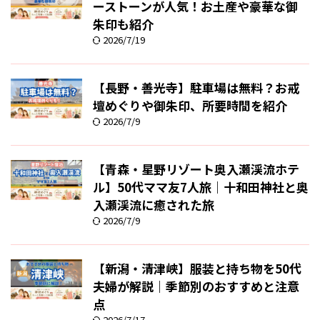
ーストーンが人気！お土産や豪華な御
朱印も紹介
2026/7/19
【長野・善光寺】駐車場は無料？お戒
壇めぐりや御朱印、所要時間を紹介
2026/7/9
【青森・星野リゾート奥入瀬渓流ホテ
ル】50代ママ友7人旅｜十和田神社と奥
入瀬渓流に癒された旅
2026/7/9
【新潟・清津峡】服装と持ち物を50代
夫婦が解説｜季節別のおすすめと注意
点
2026/7/17