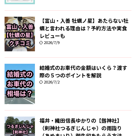
【富山・入善 牡蠣ノ星】あたらない牡
蠣と言われる理由は？予約方法や実食
レビューも
2026/7/9
結婚式のお車代の金額はいくら？渡す
際の５つのポイントを解説
2026/7/2
福井・織田信長ゆかりの【劔神社】
（剣神社つるぎじんじゃ）の雨詣り
（あめまいり）御朱印をもらう方法