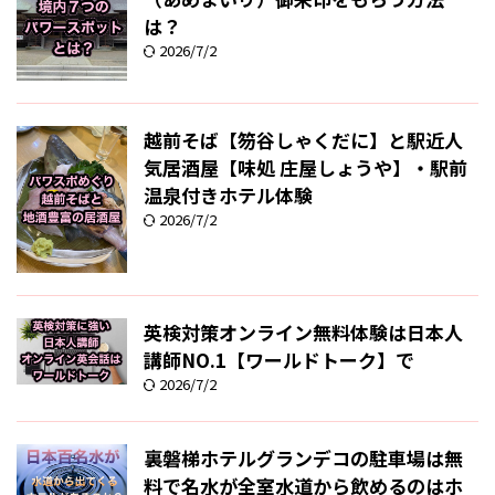
は？
2026/7/2
越前そば【笏谷しゃくだに】と駅近人
気居酒屋【味処 庄屋しょうや】・駅前
温泉付きホテル体験
2026/7/2
英検対策オンライン無料体験は日本人
講師NO.1【ワールドトーク】で
2026/7/2
裏磐梯ホテルグランデコの駐車場は無
料で名水が全室水道から飲めるのはホ