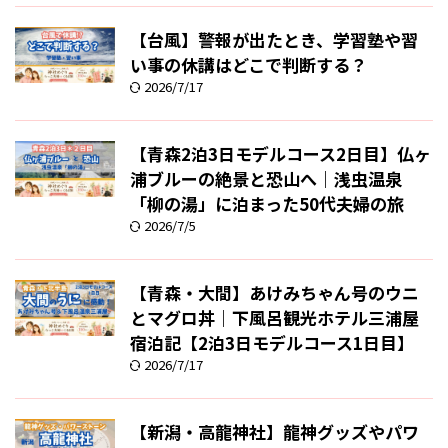
【台風】警報が出たとき、学習塾や習
い事の休講はどこで判断する？
2026/7/17
【青森2泊3日モデルコース2日目】仏ヶ
浦ブルーの絶景と恐山へ｜浅虫温泉
「柳の湯」に泊まった50代夫婦の旅
2026/7/5
【青森・大間】あけみちゃん号のウニ
とマグロ丼｜下風呂観光ホテル三浦屋
宿泊記【2泊3日モデルコース1日目】
2026/7/17
【新潟・高龍神社】龍神グッズやパワ