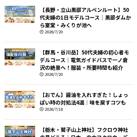
【長野・立山黒部アルペンルート】50
代夫婦の1日モデルコース｜黒部ダムか
ら室堂・みくりが池へ
2026/7/20
【群馬・谷川岳】50代夫婦の初心者モ
デルコース｜電気ガイドバスで一ノ倉
沢の絶景へ！服装・所要時間も紹介
2026/7/20
【おでん】醤油を入れすぎた！しょっ
ぱい時の対処法4選｜味を戻すコツも
2026/7/18
【栃木・鷲子山上神社】フクロウ神社