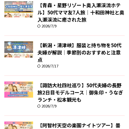
【青森・星野リゾート奥入瀬渓流ホテ
ル】50代ママ友7人旅｜十和田神社と奥
入瀬渓流に癒された旅
2026/7/9
【新潟・清津峡】服装と持ち物を50代
夫婦が解説｜季節別のおすすめと注意
点
2026/7/17
【諏訪大社四社巡り】50代夫婦の長野
旅2日目モデルコース｜御朱印・うなぎ
ランチ・松本観光も
2026/7/9
【阿智村天空の楽園ナイトツアー】曇