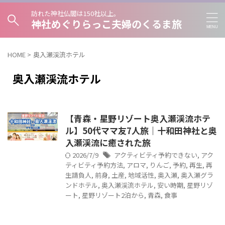
訪れた神社仏閣は150社以上。
神社めぐりらっこ夫婦のくるま旅
HOME
>
奥入瀬渓流ホテル
奥入瀬渓流ホテル
【青森・星野リゾート奥入瀬渓流ホテ
ル】50代ママ友7人旅｜十和田神社と奥
入瀬渓流に癒された旅
2026/7/9
アクティビティ予約できない
,
アク
ティビティ予約方法
,
アロマ
,
りんご
,
予約
,
再生
,
再
生請負人
,
前身
,
土産
,
地域活性
,
奥入瀬
,
奥入瀬グラ
ンドホテル
,
奥入瀬渓流ホテル
,
安い時期
,
星野リゾ
ート
,
星野リゾート2泊から
,
青森
,
食事