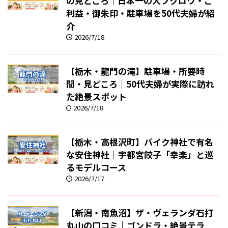
の見どころ｜日本一の大フクロウ・ご
利益・御朱印・駐車場を50代夫婦が紹
介
2026/7/18
【栃木・龍門の滝】駐車場・所要時
間・見どころ｜50代夫婦が実際に訪れ
た絶景スポット
2026/7/18
【栃木・高根沢町】バイク神社で有名
な安住神社｜宇都宮餃子「幸楽」と巡
るモデルコース
2026/7/17
【新潟・南魚沼】ザ・ヴェランダ石打
丸山の口コミ｜ゴンドラ・絶景テラ