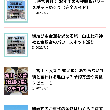
【 西宮神社 】おすすめ参拝順＆パワー
スポットめぐり【完全ガイド】
2026/7/2
縁結び＆金運を求める旅！白山比咩神
社と金剱宮のパワースポット巡り
2026/7/2
【富山・入善 牡蠣ノ星】あたらない牡
蠣と言われる理由は？予約方法や実食
レビューも
2026/7/9
結婚式のお車代の金額はいくら？渡す