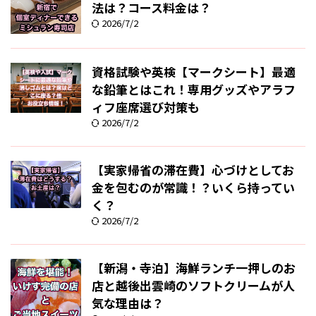
法は？コース料金は？
2026/7/2
資格試験や英検【マークシート】最適
な鉛筆とはこれ！専用グッズやアラフ
ィフ座席選び対策も
2026/7/2
【実家帰省の滞在費】心づけとしてお
金を包むのが常識！？いくら持ってい
く？
2026/7/2
【新潟・寺泊】海鮮ランチ一押しのお
店と越後出雲崎のソフトクリームが人
気な理由は？