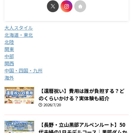
大人スタイル
北海道・東北
北陸
関東
中部
関西
中国・四国・九州
海外
【還暦祝い】費用は誰が負担する？ど
のくらいかける？実体験も紹介
2026/7/20
【長野・立山黒部アルペンルート】50
代夫婦の1日モデルコース｜黒部ダムか