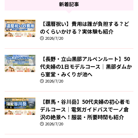
新着記事
【還暦祝い】費用は誰が負担する？ど
のくらいかける？実体験も紹介
2026/7/20
【長野・立山黒部アルペンルート】50
代夫婦の1日モデルコース｜黒部ダムか
ら室堂・みくりが池へ
2026/7/20
【群馬・谷川岳】50代夫婦の初心者モ
デルコース｜電気ガイドバスで一ノ倉
沢の絶景へ！服装・所要時間も紹介
2026/7/20