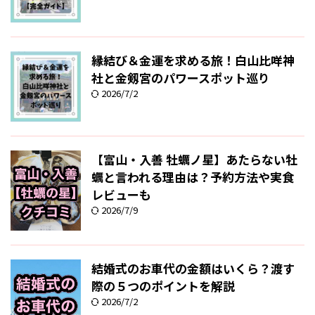
縁結び＆金運を求める旅！白山比咩神
社と金剱宮のパワースポット巡り
2026/7/2
【富山・入善 牡蠣ノ星】あたらない牡
蠣と言われる理由は？予約方法や実食
レビューも
2026/7/9
結婚式のお車代の金額はいくら？渡す
際の５つのポイントを解説
2026/7/2