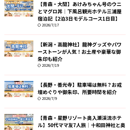
【青森・大間】あけみちゃん号のウニ
とマグロ丼｜下風呂観光ホテル三浦屋
宿泊記【2泊3日モデルコース1日目】
2026/7/17
【新潟・高龍神社】龍神グッズやパワ
ーストーンが人気！お土産や豪華な御
朱印も紹介
2026/7/19
【長野・善光寺】駐車場は無料？お戒
壇めぐりや御朱印、所要時間を紹介
2026/7/9
【青森・星野リゾート奥入瀬渓流ホテ
ル】50代ママ友7人旅｜十和田神社と奥