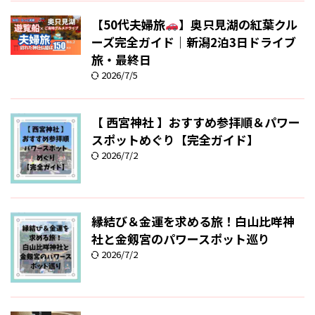
【50代夫婦旅
】奥只見湖の紅葉クル
ーズ完全ガイド｜新潟2泊3日ドライブ
旅・最終日
2026/7/5
【 西宮神社 】おすすめ参拝順＆パワー
スポットめぐり【完全ガイド】
2026/7/2
縁結び＆金運を求める旅！白山比咩神
社と金剱宮のパワースポット巡り
2026/7/2