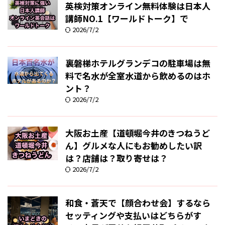
英検対策オンライン無料体験は日本人
講師NO.1【ワールドトーク】で
2026/7/2
裏磐梯ホテルグランデコの駐車場は無
料で名水が全室水道から飲めるのはホ
ント？
2026/7/2
大阪お土産【道頓堀今井のきつねうど
ん】グルメな人にもお勧めしたい訳
は？店舗は？取り寄せは？
2026/7/2
和食・蒼天で【顔合わせ会】するなら
セッティングや支払いはどちらがす