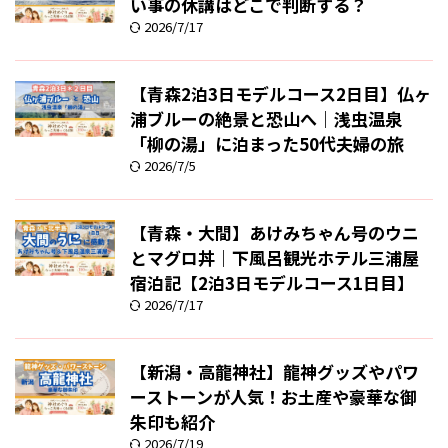
い事の休講はどこで判断する？
2026/7/17
【青森2泊3日モデルコース2日目】仏ヶ
浦ブルーの絶景と恐山へ｜浅虫温泉
「柳の湯」に泊まった50代夫婦の旅
2026/7/5
【青森・大間】あけみちゃん号のウニ
とマグロ丼｜下風呂観光ホテル三浦屋
宿泊記【2泊3日モデルコース1日目】
2026/7/17
【新潟・高龍神社】龍神グッズやパワ
ーストーンが人気！お土産や豪華な御
朱印も紹介
2026/7/19