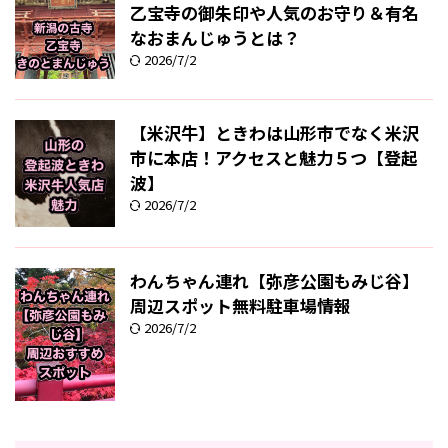
乙宝寺の御朱印や人気のお守り＆有名
なおまんじゅうとは？
2026/7/2
【米沢牛】ときわは山形市でなく米沢
市に本店！アクセスと魅力５つ【登起
波】
2026/7/2
わんちゃん連れ【弥彦公園もみじ谷】
周辺スポット無料駐車場情報
2026/7/2