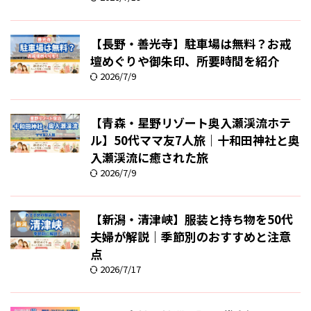
【長野・善光寺】駐車場は無料？お戒
壇めぐりや御朱印、所要時間を紹介
2026/7/9
【青森・星野リゾート奥入瀬渓流ホテ
ル】50代ママ友7人旅｜十和田神社と奥
入瀬渓流に癒された旅
2026/7/9
【新潟・清津峡】服装と持ち物を50代
夫婦が解説｜季節別のおすすめと注意
点
2026/7/17