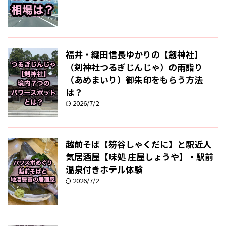
福井・織田信長ゆかりの【劔神社】
（剣神社つるぎじんじゃ）の雨詣り
（あめまいり）御朱印をもらう方法
は？
2026/7/2
越前そば【笏谷しゃくだに】と駅近人
気居酒屋【味処 庄屋しょうや】・駅前
温泉付きホテル体験
2026/7/2