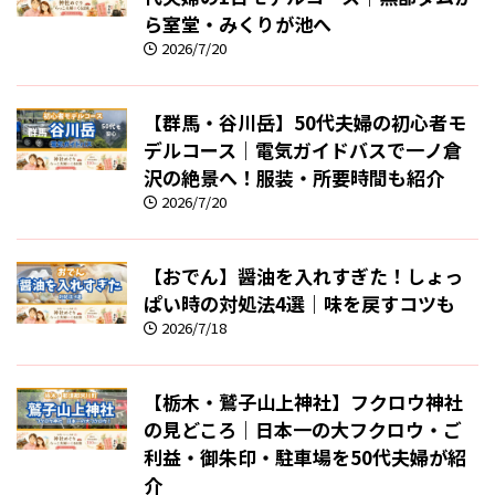
ら室堂・みくりが池へ
2026/7/20
【群馬・谷川岳】50代夫婦の初心者モ
デルコース｜電気ガイドバスで一ノ倉
沢の絶景へ！服装・所要時間も紹介
2026/7/20
【おでん】醤油を入れすぎた！しょっ
ぱい時の対処法4選｜味を戻すコツも
2026/7/18
【栃木・鷲子山上神社】フクロウ神社
の見どころ｜日本一の大フクロウ・ご
利益・御朱印・駐車場を50代夫婦が紹
介