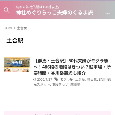
訪れた神社仏閣は150社以上。
神社めぐりらっこ夫婦のくるま旅
HOME
>
土合駅
土合駅
【群馬・土合駅】50代夫婦がモグラ駅
へ！486段の階段はきつい？駐車場・所
要時間・谷川岳観光も紹介
2026/7/17
モグラ駅
,
土合駅
,
珍百景
,
群馬
,
観
光スポット
,
階段きつい
,
駐車場