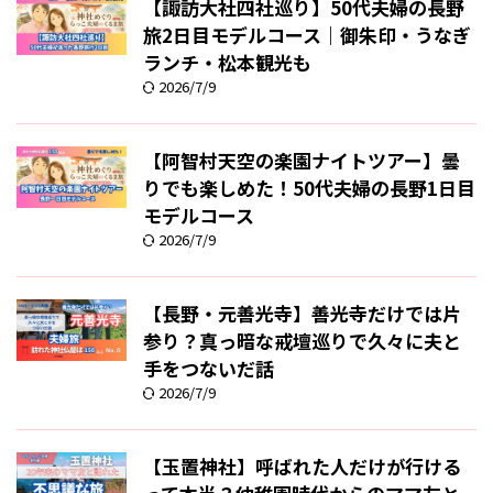
【諏訪大社四社巡り】50代夫婦の長野
旅2日目モデルコース｜御朱印・うなぎ
ランチ・松本観光も
2026/7/9
【阿智村天空の楽園ナイトツアー】曇
りでも楽しめた！50代夫婦の長野1日目
モデルコース
2026/7/9
【長野・元善光寺】善光寺だけでは片
参り？真っ暗な戒壇巡りで久々に夫と
手をつないだ話
2026/7/9
【玉置神社】呼ばれた人だけが行ける