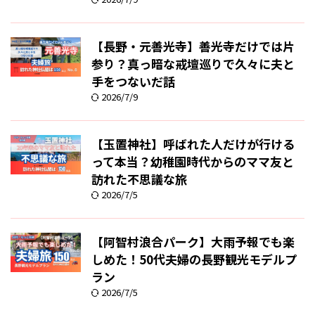
【長野・元善光寺】善光寺だけでは片
参り？真っ暗な戒壇巡りで久々に夫と
手をつないだ話
2026/7/9
【玉置神社】呼ばれた人だけが行ける
って本当？幼稚園時代からのママ友と
訪れた不思議な旅
2026/7/5
【阿智村浪合パーク】大雨予報でも楽
しめた！50代夫婦の長野観光モデルプ
ラン
2026/7/5