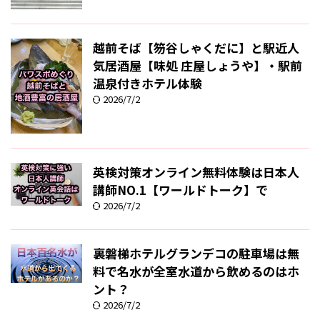
越前そば【笏谷しゃくだに】と駅近人
気居酒屋【味処 庄屋しょうや】・駅前
温泉付きホテル体験
2026/7/2
英検対策オンライン無料体験は日本人
講師NO.1【ワールドトーク】で
2026/7/2
裏磐梯ホテルグランデコの駐車場は無
料で名水が全室水道から飲めるのはホ
ント？
2026/7/2