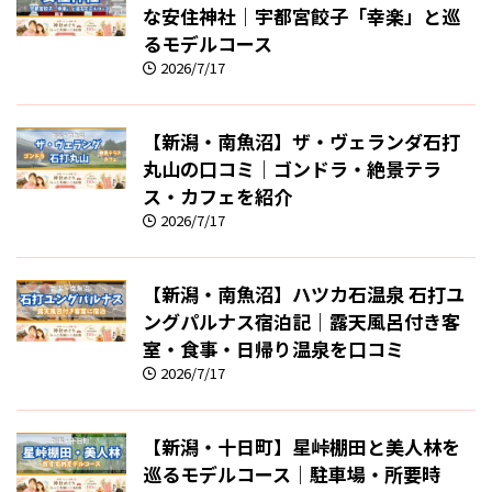
な安住神社｜宇都宮餃子「幸楽」と巡
るモデルコース
2026/7/17
【新潟・南魚沼】ザ・ヴェランダ石打
丸山の口コミ｜ゴンドラ・絶景テラ
ス・カフェを紹介
2026/7/17
【新潟・南魚沼】ハツカ石温泉 石打ユ
ングパルナス宿泊記｜露天風呂付き客
室・食事・日帰り温泉を口コミ
2026/7/17
【新潟・十日町】星峠棚田と美人林を
巡るモデルコース｜駐車場・所要時