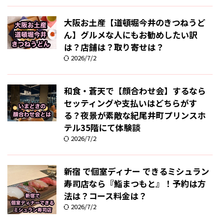
大阪お土産【道頓堀今井のきつねうど
ん】グルメな人にもお勧めしたい訳
は？店舗は？取り寄せは？
2026/7/2
和食・蒼天で【顔合わせ会】するなら
セッティングや支払いはどちらがす
る？夜景が素敵な紀尾井町プリンスホ
テル35階にて体験談
2026/7/2
新宿 で個室ディナー できるミシュラン
寿司店なら『鮨まつもと』！予約は方
法は？コース料金は？
2026/7/2