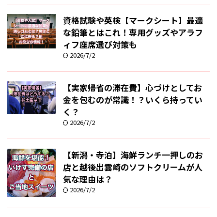
資格試験や英検【マークシート】最適
な鉛筆とはこれ！専用グッズやアラフ
ィフ座席選び対策も
2026/7/2
【実家帰省の滞在費】心づけとしてお
金を包むのが常識！？いくら持ってい
く？
2026/7/2
【新潟・寺泊】海鮮ランチ一押しのお
店と越後出雲崎のソフトクリームが人
気な理由は？
2026/7/2