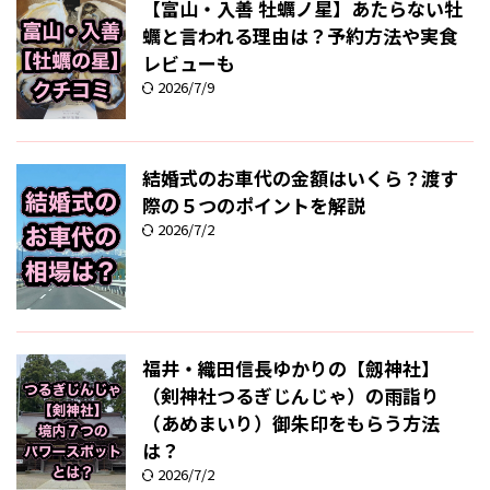
【富山・入善 牡蠣ノ星】あたらない牡
蠣と言われる理由は？予約方法や実食
レビューも
2026/7/9
結婚式のお車代の金額はいくら？渡す
際の５つのポイントを解説
2026/7/2
福井・織田信長ゆかりの【劔神社】
（剣神社つるぎじんじゃ）の雨詣り
（あめまいり）御朱印をもらう方法
は？
2026/7/2