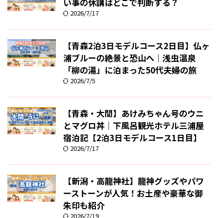
い事の休講はどこで判断する？
2026/7/17
【青森2泊3日モデルコース2日目】仏ヶ
浦ブルーの絶景と恐山へ｜浅虫温泉
「柳の湯」に泊まった50代夫婦の旅
2026/7/5
【青森・大間】あけみちゃん号のウニ
とマグロ丼｜下風呂観光ホテル三浦屋
宿泊記【2泊3日モデルコース1日目】
2026/7/17
【新潟・高龍神社】龍神グッズやパワ
ーストーンが人気！お土産や豪華な御
朱印も紹介
2026/7/19