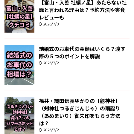
【富山・入善 牡蠣ノ星】あたらない牡
蠣と言われる理由は？予約方法や実食
レビューも
2026/7/9
結婚式のお車代の金額はいくら？渡す
際の５つのポイントを解説
2026/7/2
福井・織田信長ゆかりの【劔神社】
（剣神社つるぎじんじゃ）の雨詣り
（あめまいり）御朱印をもらう方法
は？
2026/7/2