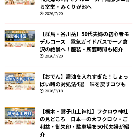
ら室堂・みくりが池へ
2026/7/20
【群馬・谷川岳】50代夫婦の初心者モ
デルコース｜電気ガイドバスで一ノ倉
沢の絶景へ！服装・所要時間も紹介
2026/7/20
【おでん】醤油を入れすぎた！しょっ
ぱい時の対処法4選｜味を戻すコツも
2026/7/18
【栃木・鷲子山上神社】フクロウ神社
の見どころ｜日本一の大フクロウ・ご
利益・御朱印・駐車場を50代夫婦が紹
介