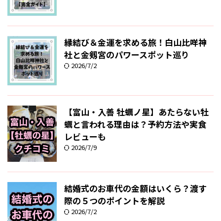
縁結び＆金運を求める旅！白山比咩神
社と金剱宮のパワースポット巡り
2026/7/2
【富山・入善 牡蠣ノ星】あたらない牡
蠣と言われる理由は？予約方法や実食
レビューも
2026/7/9
結婚式のお車代の金額はいくら？渡す
際の５つのポイントを解説
2026/7/2