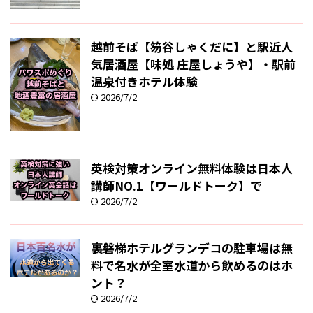
越前そば【笏谷しゃくだに】と駅近人
気居酒屋【味処 庄屋しょうや】・駅前
温泉付きホテル体験
2026/7/2
英検対策オンライン無料体験は日本人
講師NO.1【ワールドトーク】で
2026/7/2
裏磐梯ホテルグランデコの駐車場は無
料で名水が全室水道から飲めるのはホ
ント？
2026/7/2