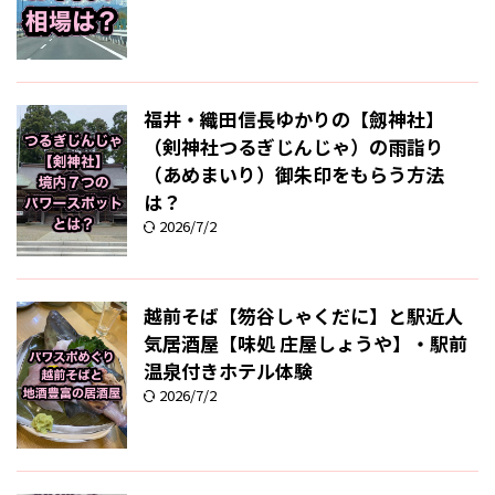
福井・織田信長ゆかりの【劔神社】
（剣神社つるぎじんじゃ）の雨詣り
（あめまいり）御朱印をもらう方法
は？
2026/7/2
越前そば【笏谷しゃくだに】と駅近人
気居酒屋【味処 庄屋しょうや】・駅前
温泉付きホテル体験
2026/7/2