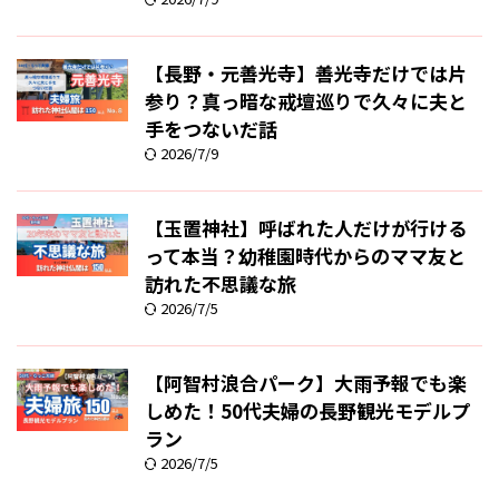
【長野・元善光寺】善光寺だけでは片
参り？真っ暗な戒壇巡りで久々に夫と
手をつないだ話
2026/7/9
【玉置神社】呼ばれた人だけが行ける
って本当？幼稚園時代からのママ友と
訪れた不思議な旅
2026/7/5
【阿智村浪合パーク】大雨予報でも楽
しめた！50代夫婦の長野観光モデルプ
ラン
2026/7/5