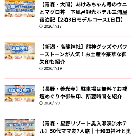
【青森・大間】あけみちゃん号のウニ
とマグロ丼｜下風呂観光ホテル三浦屋
宿泊記【2泊3日モデルコース1日目】
2026/7/17
【新潟・高龍神社】龍神グッズやパワ
ーストーンが人気！お土産や豪華な御
朱印も紹介
2026/7/19
【長野・善光寺】駐車場は無料？お戒
壇めぐりや御朱印、所要時間を紹介
2026/7/9
【青森・星野リゾート奥入瀬渓流ホテ
ル】50代ママ友7人旅｜十和田神社と奥