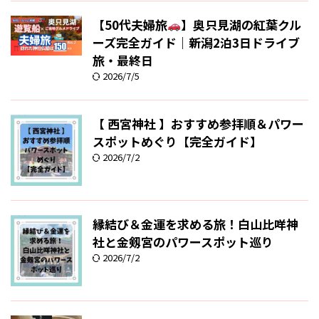
【50代夫婦旅
】奥只見湖の紅葉クル
ーズ完全ガイド｜新潟2泊3日ドライブ
旅・最終日
2026/7/5
【 西宮神社 】おすすめ参拝順＆パワー
スポットめぐり【完全ガイド】
2026/7/2
縁結び＆金運を求める旅！白山比咩神
社と金剱宮のパワースポット巡り
2026/7/2