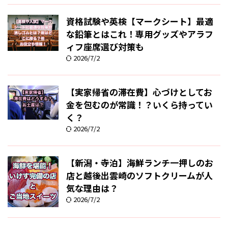
資格試験や英検【マークシート】最適
な鉛筆とはこれ！専用グッズやアラフ
ィフ座席選び対策も
2026/7/2
【実家帰省の滞在費】心づけとしてお
金を包むのが常識！？いくら持ってい
く？
2026/7/2
【新潟・寺泊】海鮮ランチ一押しのお
店と越後出雲崎のソフトクリームが人
気な理由は？
2026/7/2