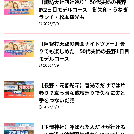
【諏訪大社四社巡り】50代夫婦の長野
旅2日目モデルコース｜御朱印・うなぎ
ランチ・松本観光も
2026/7/9
【阿智村天空の楽園ナイトツアー】曇
りでも楽しめた！50代夫婦の長野1日目
モデルコース
2026/7/9
【長野・元善光寺】善光寺だけでは片
参り？真っ暗な戒壇巡りで久々に夫と
手をつないだ話
2026/7/9
【玉置神社】呼ばれた人だけが行ける