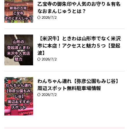
乙宝寺の御朱印や人気のお守り＆有名
なおまんじゅうとは？
2026/7/2
【米沢牛】ときわは山形市でなく米沢
市に本店！アクセスと魅力５つ【登起
波】
2026/7/2
わんちゃん連れ【弥彦公園もみじ谷】
周辺スポット無料駐車場情報
2026/7/2