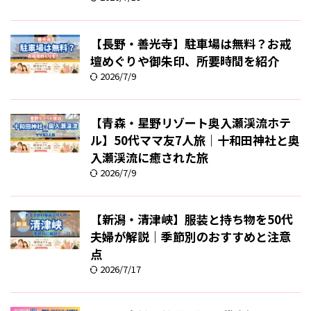
【長野・善光寺】駐車場は無料？お戒
壇めぐりや御朱印、所要時間を紹介
2026/7/9
【青森・星野リゾート奥入瀬渓流ホテ
ル】50代ママ友7人旅｜十和田神社と奥
入瀬渓流に癒された旅
2026/7/9
【新潟・清津峡】服装と持ち物を50代
夫婦が解説｜季節別のおすすめと注意
点
2026/7/17