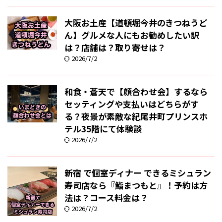
大阪お土産【道頓堀今井のきつねうど
ん】グルメな人にもお勧めしたい訳
は？店舗は？取り寄せは？
2026/7/2
和食・蒼天で【顔合わせ会】するなら
セッティングや支払いはどちらがす
る？夜景が素敵な紀尾井町プリンスホ
テル35階にて体験談
2026/7/2
新宿 で個室ディナー できるミシュラン
寿司店なら『鮨まつもと』！予約は方
法は？コース料金は？
2026/7/2