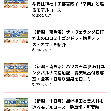
な安住神社｜宇都宮餃子「幸楽」と巡
るモデルコース
2026/7/17
【新潟・南魚沼】ザ・ヴェランダ石打
丸山の口コミ｜ゴンドラ・絶景テラ
ス・カフェを紹介
2026/7/17
【新潟・南魚沼】ハツカ石温泉 石打ユ
ングパルナス宿泊記｜露天風呂付き客
室・食事・日帰り温泉を口コミ
2026/7/17
【新潟・十日町】星峠棚田と美人林を
巡るモデルコース｜駐車場・所要時