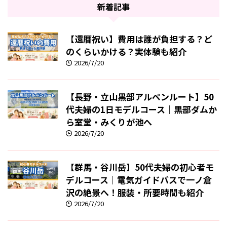
新着記事
【還暦祝い】費用は誰が負担する？ど
のくらいかける？実体験も紹介
2026/7/20
【長野・立山黒部アルペンルート】50
代夫婦の1日モデルコース｜黒部ダムか
ら室堂・みくりが池へ
2026/7/20
【群馬・谷川岳】50代夫婦の初心者モ
デルコース｜電気ガイドバスで一ノ倉
沢の絶景へ！服装・所要時間も紹介
2026/7/20