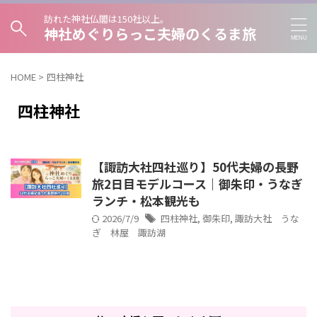
訪れた神社仏閣は150社以上。
神社めぐりらっこ夫婦のくるま旅
HOME
>
四柱神社
四柱神社
【諏訪大社四社巡り】50代夫婦の長野
旅2日目モデルコース｜御朱印・うなぎ
ランチ・松本観光も
2026/7/9
四柱神社
,
御朱印
,
諏訪大社 うな
ぎ 林屋 諏訪湖