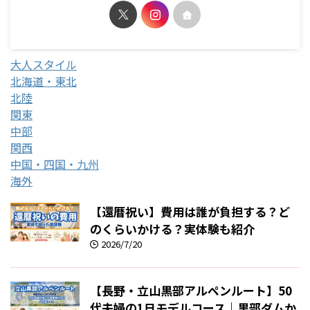
大人スタイル
北海道・東北
北陸
関東
中部
関西
中国・四国・九州
海外
【還暦祝い】費用は誰が負担する？ど
のくらいかける？実体験も紹介
2026/7/20
【長野・立山黒部アルペンルート】50
代夫婦の1日モデルコース｜黒部ダムか