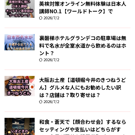
英検対策オンライン無料体験は日本人
講師NO.1【ワールドトーク】で
2026/7/2
裏磐梯ホテルグランデコの駐車場は無
料で名水が全室水道から飲めるのはホ
ント？
2026/7/2
大阪お土産【道頓堀今井のきつねうど
ん】グルメな人にもお勧めしたい訳
は？店舗は？取り寄せは？
2026/7/2
和食・蒼天で【顔合わせ会】するなら
セッティングや支払いはどちらがす