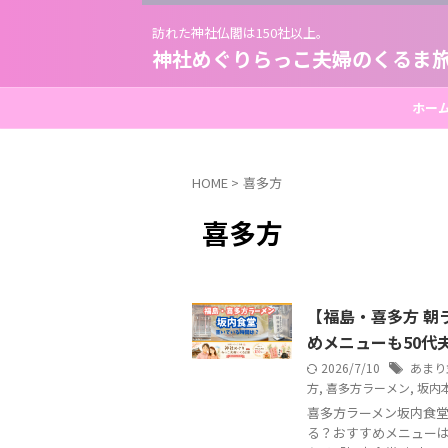
訪れた神社仏閣は150社以上。
神社めぐりらっこ夫婦のくるま
ホー
HOME
>
喜多方
喜多方
【福島・喜多方 朝
めメニューも50代
2026/7/10
あまり
方
,
喜多方ラーメン
,
坂内
喜多方ラーメン坂内食
る？おすすめメニューは