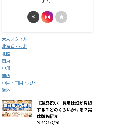
ます。
大人スタイル
北海道・東北
北陸
関東
中部
関西
中国・四国・九州
海外
【還暦祝い】費用は誰が負担
する？どのくらいかける？実
体験も紹介
2026/7/20