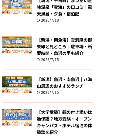
【新潟・十日町】まつだい芝
峠温泉「雲海」の口コミ｜露
天風呂・夕食・宿泊記
2026/7/18
【新潟・南魚沼】雲洞庵の御
朱印と見どころ｜駐車場・所
要時間・魚沼の里も紹介
2026/7/15
【新潟】魚沼・南魚沼｜八海
山周辺のおすすめランチ
2026/7/15
【大学受験】親の付き添いは
過保護？地方受験・オープン
キャンパス・ホテル宿泊の体
験談を紹介