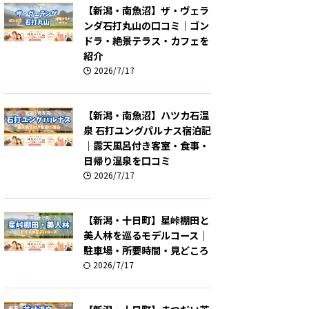
【新潟・南魚沼】ザ・ヴェラ
ンダ石打丸山の口コミ｜ゴン
ドラ・絶景テラス・カフェを
紹介
2026/7/17
【新潟・南魚沼】ハツカ石温
泉 石打ユングパルナス宿泊記
｜露天風呂付き客室・食事・
日帰り温泉を口コミ
2026/7/17
【新潟・十日町】星峠棚田と
美人林を巡るモデルコース｜
駐車場・所要時間・見どころ
2026/7/17