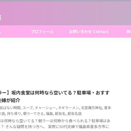
旅
ム
プロフィール
お問い合わせ Contact
旅
ラー】坂内食堂は何時なら空いてる？駐車場・おすす
夫婦が紹介
並ばない時間
,
スープ
,
チャーシュー
,
ネギラーメン
,
北宮諏方神社
,
喜多
本店
,
持ち帰り
,
朝ラーできる
,
福島
,
超有名
,
超有名店
堂は何時なら空いてる？朝ラーは何時から食べられる？駐車場はあ
？ そんな疑問を持つ方へ。 実際に50代夫婦で福島県喜多方市に