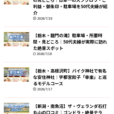
利益・御朱印・駐車場を50代夫婦が紹
介
2026/7/18
【栃木・龍門の滝】駐車場・所要時
間・見どころ｜50代夫婦が実際に訪れ
た絶景スポット
2026/7/18
【栃木・高根沢町】バイク神社で有名
な安住神社｜宇都宮餃子「幸楽」と巡
るモデルコース
2026/7/17
【新潟・南魚沼】ザ・ヴェランダ石打
丸山の口コミ｜ゴンドラ・絶景テラ