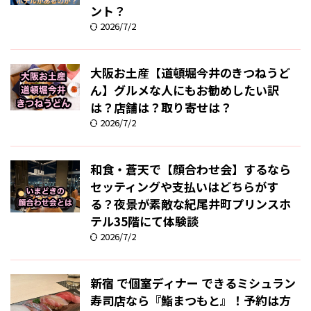
ント？
2026/7/2
大阪お土産【道頓堀今井のきつねうど
ん】グルメな人にもお勧めしたい訳
は？店舗は？取り寄せは？
2026/7/2
和食・蒼天で【顔合わせ会】するなら
セッティングや支払いはどちらがす
る？夜景が素敵な紀尾井町プリンスホ
テル35階にて体験談
2026/7/2
新宿 で個室ディナー できるミシュラン
寿司店なら『鮨まつもと』！予約は方