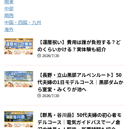
関東
中部
関西
中国・四国・九州
海外
【還暦祝い】費用は誰が負担する？ど
のくらいかける？実体験も紹介
2026/7/20
【長野・立山黒部アルペンルート】50
代夫婦の1日モデルコース｜黒部ダムか
ら室堂・みくりが池へ
2026/7/20
【群馬・谷川岳】50代夫婦の初心者モ
デルコース｜電気ガイドバスで一ノ倉