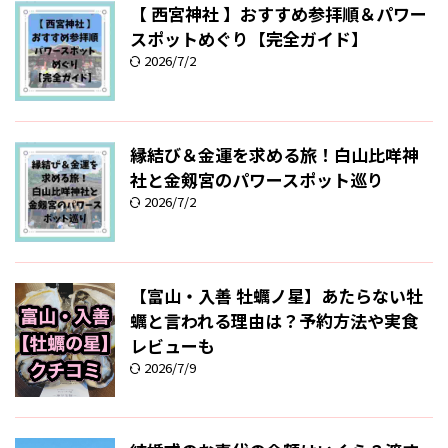
【 西宮神社 】おすすめ参拝順＆パワー
スポットめぐり【完全ガイド】
2026/7/2
縁結び＆金運を求める旅！白山比咩神
社と金剱宮のパワースポット巡り
2026/7/2
【富山・入善 牡蠣ノ星】あたらない牡
蠣と言われる理由は？予約方法や実食
レビューも
2026/7/9