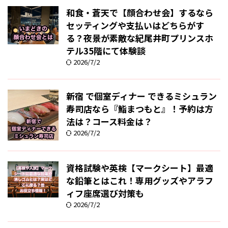
和食・蒼天で【顔合わせ会】するなら
セッティングや支払いはどちらがす
る？夜景が素敵な紀尾井町プリンスホ
テル35階にて体験談
2026/7/2
新宿 で個室ディナー できるミシュラン
寿司店なら『鮨まつもと』！予約は方
法は？コース料金は？
2026/7/2
資格試験や英検【マークシート】最適
な鉛筆とはこれ！専用グッズやアラフ
ィフ座席選び対策も
2026/7/2