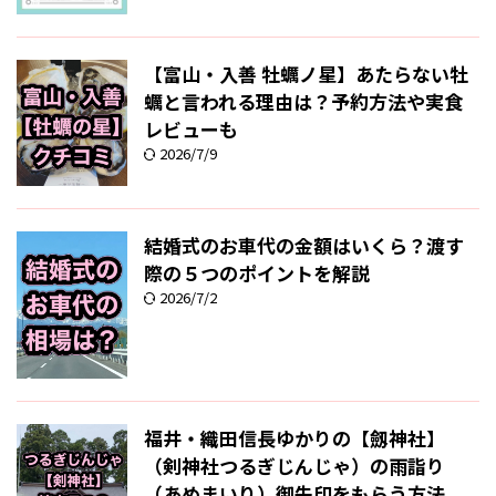
【富山・入善 牡蠣ノ星】あたらない牡
蠣と言われる理由は？予約方法や実食
レビューも
2026/7/9
結婚式のお車代の金額はいくら？渡す
際の５つのポイントを解説
2026/7/2
福井・織田信長ゆかりの【劔神社】
（剣神社つるぎじんじゃ）の雨詣り
（あめまいり）御朱印をもらう方法