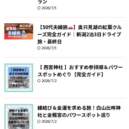
ラン
2026/7/5
【50代夫婦旅
】奥只見湖の紅葉クル
ーズ完全ガイド｜新潟2泊3日ドライブ
旅・最終日
2026/7/5
【 西宮神社 】おすすめ参拝順＆パワー
スポットめぐり【完全ガイド】
2026/7/2
縁結び＆金運を求める旅！白山比咩神
社と金剱宮のパワースポット巡り
2026/7/2