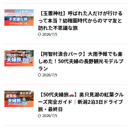
【玉置神社】呼ばれた人だけが行ける
って本当？幼稚園時代からのママ友と
訪れた不思議な旅
2026/7/5
【阿智村浪合パーク】大雨予報でも楽
しめた！50代夫婦の長野観光モデルプ
ラン
2026/7/5
【50代夫婦旅
】奥只見湖の紅葉クル
ーズ完全ガイド｜新潟2泊3日ドライブ
旅・最終日
2026/7/5