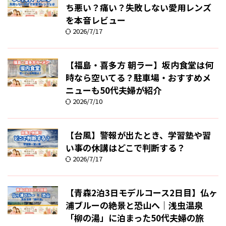
ち悪い？痛い？失敗しない愛用レンズ
を本音レビュー
2026/7/17
【福島・喜多方 朝ラー】坂内食堂は何
時なら空いてる？駐車場・おすすめメ
ニューも50代夫婦が紹介
2026/7/10
【台風】警報が出たとき、学習塾や習
い事の休講はどこで判断する？
2026/7/17
【青森2泊3日モデルコース2日目】仏ヶ
浦ブルーの絶景と恐山へ｜浅虫温泉
「柳の湯」に泊まった50代夫婦の旅