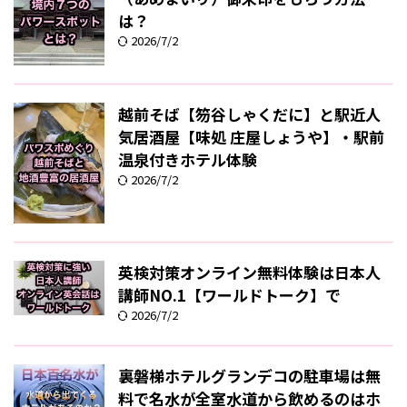
は？
2026/7/2
越前そば【笏谷しゃくだに】と駅近人
気居酒屋【味処 庄屋しょうや】・駅前
温泉付きホテル体験
2026/7/2
英検対策オンライン無料体験は日本人
講師NO.1【ワールドトーク】で
2026/7/2
裏磐梯ホテルグランデコの駐車場は無
料で名水が全室水道から飲めるのはホ