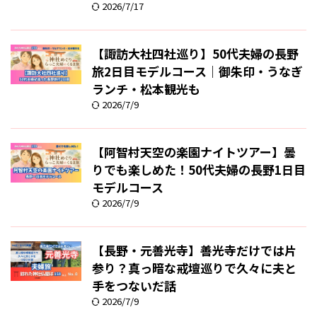
2026/7/17
【諏訪大社四社巡り】50代夫婦の長野
旅2日目モデルコース｜御朱印・うなぎ
ランチ・松本観光も
2026/7/9
【阿智村天空の楽園ナイトツアー】曇
りでも楽しめた！50代夫婦の長野1日目
モデルコース
2026/7/9
【長野・元善光寺】善光寺だけでは片
参り？真っ暗な戒壇巡りで久々に夫と
手をつないだ話
2026/7/9