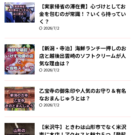
【実家帰省の滞在費】心づけとしてお
金を包むのが常識！？いくら持ってい
く？
2026/7/2
【新潟・寺泊】海鮮ランチ一押しのお
店と越後出雲崎のソフトクリームが人
気な理由は？
2026/7/2
乙宝寺の御朱印や人気のお守り＆有名
なおまんじゅうとは？
2026/7/2
【米沢牛】ときわは山形市でなく米沢
市に本店！アクセスと魅力５つ【登起