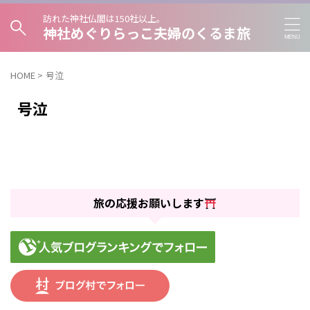
訪れた神社仏閣は150社以上。
神社めぐりらっこ夫婦のくるま旅
HOME
>
号泣
号泣
旅の応援お願いします