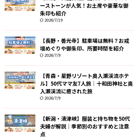
ーストーンが人気！お土産や豪華な御
朱印も紹介
2026/7/19
【長野・善光寺】駐車場は無料？お戒
壇めぐりや御朱印、所要時間を紹介
2026/7/9
【青森・星野リゾート奥入瀬渓流ホテ
ル】50代ママ友7人旅｜十和田神社と奥
入瀬渓流に癒された旅
2026/7/9
【新潟・清津峡】服装と持ち物を50代
夫婦が解説｜季節別のおすすめと注意
点