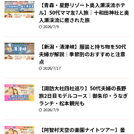
【青森・星野リゾート奥入瀬渓流ホテ
ル】50代ママ友7人旅｜十和田神社と奥
入瀬渓流に癒された旅
2026/7/9
【新潟・清津峡】服装と持ち物を50代
夫婦が解説｜季節別のおすすめと注意
点
2026/7/17
【諏訪大社四社巡り】50代夫婦の長野
旅2日目モデルコース｜御朱印・うなぎ
ランチ・松本観光も
2026/7/9
【阿智村天空の楽園ナイトツアー】曇