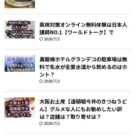
英検対策オンライン無料体験は日本人
講師NO.1【ワールドトーク】で
2026/7/2
裏磐梯ホテルグランデコの駐車場は無
料で名水が全室水道から飲めるのはホ
ント？
2026/7/2
大阪お土産【道頓堀今井のきつねうど
ん】グルメな人にもお勧めしたい訳
は？店舗は？取り寄せは？
2026/7/2