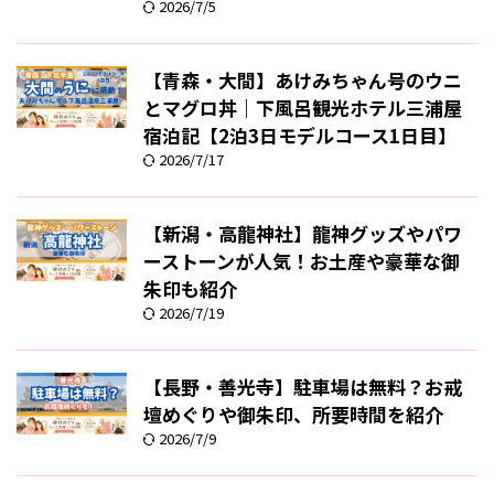
2026/7/5
【青森・大間】あけみちゃん号のウニ
とマグロ丼｜下風呂観光ホテル三浦屋
宿泊記【2泊3日モデルコース1日目】
2026/7/17
【新潟・高龍神社】龍神グッズやパワ
ーストーンが人気！お土産や豪華な御
朱印も紹介
2026/7/19
【長野・善光寺】駐車場は無料？お戒
壇めぐりや御朱印、所要時間を紹介
2026/7/9