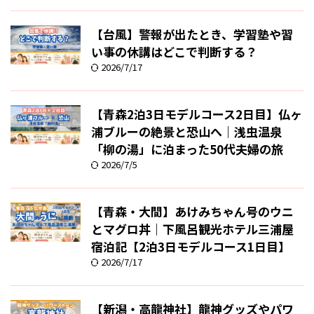
【台風】警報が出たとき、学習塾や習
い事の休講はどこで判断する？
2026/7/17
【青森2泊3日モデルコース2日目】仏ヶ
浦ブルーの絶景と恐山へ｜浅虫温泉
「柳の湯」に泊まった50代夫婦の旅
2026/7/5
【青森・大間】あけみちゃん号のウニ
とマグロ丼｜下風呂観光ホテル三浦屋
宿泊記【2泊3日モデルコース1日目】
2026/7/17
【新潟・高龍神社】龍神グッズやパワ