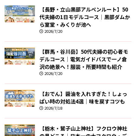
【長野・立山黒部アルペンルート】50
代夫婦の1日モデルコース｜黒部ダムか
ら室堂・みくりが池へ
2026/7/20
【群馬・谷川岳】50代夫婦の初心者モ
デルコース｜電気ガイドバスで一ノ倉
沢の絶景へ！服装・所要時間も紹介
2026/7/20
【おでん】醤油を入れすぎた！しょっ
ぱい時の対処法4選｜味を戻すコツも
2026/7/18
【栃木・鷲子山上神社】フクロウ神社
の見どころ｜日本一の大フクロウ・ご