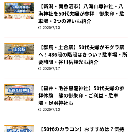
【新潟・南魚沼市】八海山尊神社・八
海神社を50代夫婦が参拝｜御朱印・駐
車場・2つの違いも紹介
2026/7/10
【群馬・土合駅】50代夫婦がモグラ駅
へ！486段の階段はきつい？駐車場・所
要時間・谷川岳観光も紹介
2026/7/17
【福井・毛谷黒龍神社】50代夫婦の参
拝体験｜龍の御朱印・ご利益・駐車
場・足羽神社も
2026/7/10
【50代のカラコン】おすすめは？気持