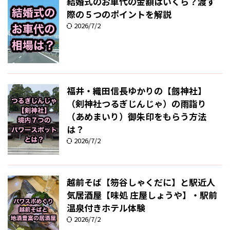
結婚式のお車代の金額はいくら？渡す
際の５つのポイントを解説
2026/7/2
福井・織田信長ゆかりの【劔神社】
（剣神社つるぎじんじゃ）の雨詣り
（あめまいり）御朱印をもらう方法
は？
2026/7/2
越前そば【笏谷しゃくだに】と駅近人
気居酒屋【味処 庄屋しょうや】・駅前
温泉付きホテル体験
2026/7/2