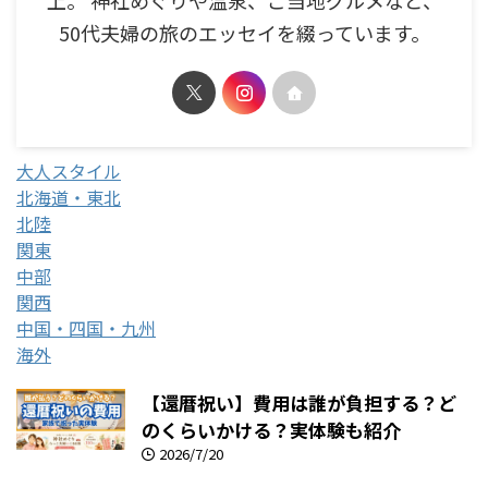
上。 神社めぐりや温泉、ご当地グルメなど、
50代夫婦の旅のエッセイを綴っています。
大人スタイル
北海道・東北
北陸
関東
中部
関西
中国・四国・九州
海外
【還暦祝い】費用は誰が負担する？ど
のくらいかける？実体験も紹介
2026/7/20