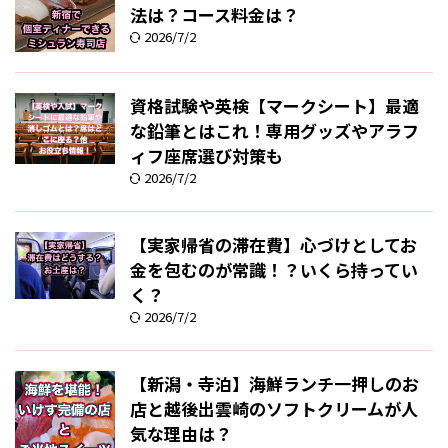
法は？コース料金は？
2026/7/2
資格試験や英検【マークシート】最適
な鉛筆とはこれ！専用グッズやアラフ
ィフ座席選び対策も
2026/7/2
【実家帰省の滞在費】心づけとしてお
金を包むのが常識！？いくら持ってい
く？
2026/7/2
【新潟・寺泊】海鮮ランチ一押しのお
店と越後出雲崎のソフトクリームが人
気な理由は？