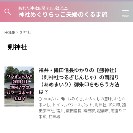
訪れた神社仏閣は150社以上。
神社めぐりらっこ夫婦のくるま旅
HOME
>
剣神社
剣神社
福井・織田信長ゆかりの【劔神社】
（剣神社つるぎじんじゃ）の雨詣り
（あめまいり）御朱印をもらう方法
は？
2026/7/2
おみくじ
,
おみくじの意味
,
おもか
るいし
,
トイレ
,
パワースポット
,
剣神社
,
御朱印
,
猿
田彦神社
,
福井
,
織田信長
,
織田家
,
越前市
,
雨詣りご
朱印
,
駐車場