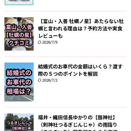
【富山・入善 牡蠣ノ星】あたらない牡
蠣と言われる理由は？予約方法や実食
レビューも
2026/7/9
結婚式のお車代の金額はいくら？渡す
際の５つのポイントを解説
2026/7/2
福井・織田信長ゆかりの【劔神社】
（剣神社つるぎじんじゃ）の雨詣り