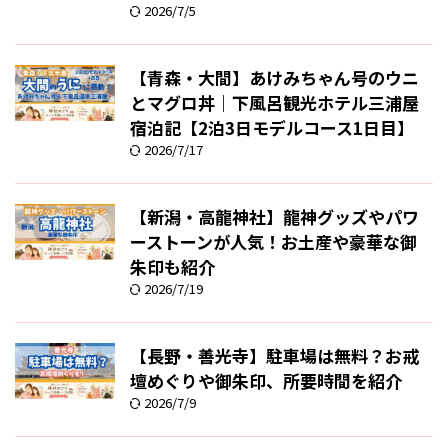
2026/7/5
【青森・大間】あけみちゃん号のウニ
とマグロ丼｜下風呂観光ホテル三浦屋
宿泊記【2泊3日モデルコース1日目】
2026/7/17
【新潟・高龍神社】龍神グッズやパワ
ーストーンが人気！お土産や豪華な御
朱印も紹介
2026/7/19
【長野・善光寺】駐車場は無料？お戒
壇めぐりや御朱印、所要時間を紹介
2026/7/9