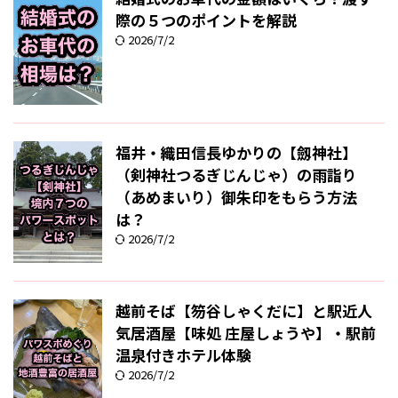
際の５つのポイントを解説
2026/7/2
福井・織田信長ゆかりの【劔神社】
（剣神社つるぎじんじゃ）の雨詣り
（あめまいり）御朱印をもらう方法
は？
2026/7/2
越前そば【笏谷しゃくだに】と駅近人
気居酒屋【味処 庄屋しょうや】・駅前
温泉付きホテル体験
2026/7/2