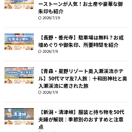
ーストーンが人気！お土産や豪華な御
朱印も紹介
2026/7/19
【長野・善光寺】駐車場は無料？お戒
壇めぐりや御朱印、所要時間を紹介
2026/7/9
【青森・星野リゾート奥入瀬渓流ホテ
ル】50代ママ友7人旅｜十和田神社と奥
入瀬渓流に癒された旅
2026/7/9
【新潟・清津峡】服装と持ち物を50代
夫婦が解説｜季節別のおすすめと注意
点