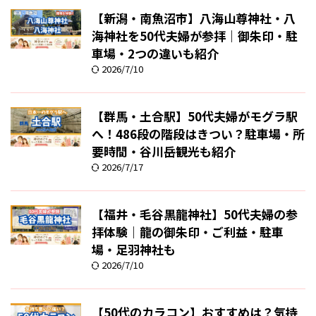
【新潟・南魚沼市】八海山尊神社・八
海神社を50代夫婦が参拝｜御朱印・駐
車場・2つの違いも紹介
2026/7/10
【群馬・土合駅】50代夫婦がモグラ駅
へ！486段の階段はきつい？駐車場・所
要時間・谷川岳観光も紹介
2026/7/17
【福井・毛谷黒龍神社】50代夫婦の参
拝体験｜龍の御朱印・ご利益・駐車
場・足羽神社も
2026/7/10
【50代のカラコン】おすすめは？気持