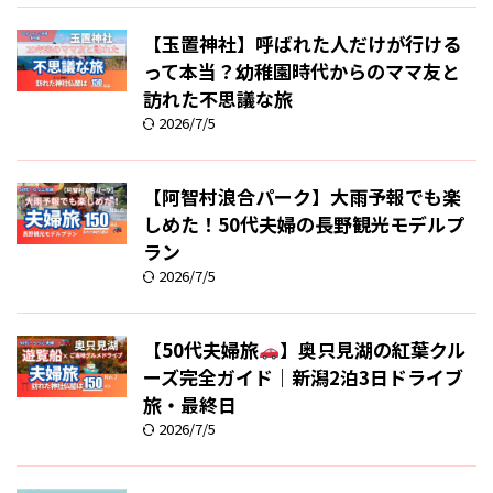
【玉置神社】呼ばれた人だけが行ける
って本当？幼稚園時代からのママ友と
訪れた不思議な旅
2026/7/5
【阿智村浪合パーク】大雨予報でも楽
しめた！50代夫婦の長野観光モデルプ
ラン
2026/7/5
【50代夫婦旅
】奥只見湖の紅葉クル
ーズ完全ガイド｜新潟2泊3日ドライブ
旅・最終日
2026/7/5