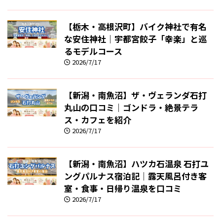
【栃木・高根沢町】バイク神社で有名
な安住神社｜宇都宮餃子「幸楽」と巡
るモデルコース
2026/7/17
【新潟・南魚沼】ザ・ヴェランダ石打
丸山の口コミ｜ゴンドラ・絶景テラ
ス・カフェを紹介
2026/7/17
【新潟・南魚沼】ハツカ石温泉 石打ユ
ングパルナス宿泊記｜露天風呂付き客
室・食事・日帰り温泉を口コミ
2026/7/17