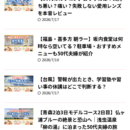
ち悪い？痛い？失敗しない愛用レンズ
を本音レビュー
2026/7/17
【福島・喜多方 朝ラー】坂内食堂は何
時なら空いてる？駐車場・おすすめメ
ニューも50代夫婦が紹介
2026/7/10
【台風】警報が出たとき、学習塾や習
い事の休講はどこで判断する？
2026/7/17
【青森2泊3日モデルコース2日目】仏ヶ
浦ブルーの絶景と恐山へ｜浅虫温泉
「柳の湯」に泊まった50代夫婦の旅