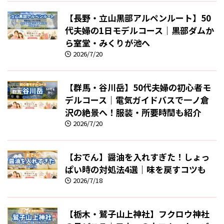
【長野・立山黒部アルペンルート】50
代夫婦の1日モデルコース｜黒部ダムか
ら室堂・みくりが池へ
2026/7/20
【群馬・谷川岳】50代夫婦の初心者モ
デルコース｜電気ガイドバスで一ノ倉
沢の絶景へ！服装・所要時間も紹介
2026/7/20
【おでん】醤油を入れすぎた！しょっ
ぱい時の対処法4選｜味を戻すコツも
2026/7/18
【栃木・鷲子山上神社】フクロウ神社