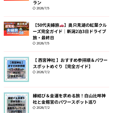
ラン
2026/7/5
【50代夫婦旅
】奥只見湖の紅葉クル
ーズ完全ガイド｜新潟2泊3日ドライブ
旅・最終日
2026/7/5
【 西宮神社 】おすすめ参拝順＆パワー
スポットめぐり【完全ガイド】
2026/7/2
縁結び＆金運を求める旅！白山比咩神
社と金剱宮のパワースポット巡り
2026/7/2