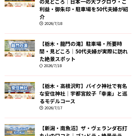
の見どころ｜日本一の大フクロウ・ご
利益・御朱印・駐車場を50代夫婦が紹
介
2026/7/18
【栃木・龍門の滝】駐車場・所要時
間・見どころ｜50代夫婦が実際に訪れ
た絶景スポット
2026/7/18
【栃木・高根沢町】バイク神社で有名
な安住神社｜宇都宮餃子「幸楽」と巡
るモデルコース
2026/7/17
【新潟・南魚沼】ザ・ヴェランダ石打
丸山の口コミ｜ゴンドラ・絶景テラ