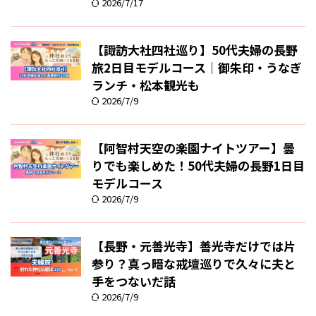
2026/7/17
【諏訪大社四社巡り】50代夫婦の長野
旅2日目モデルコース｜御朱印・うなぎ
ランチ・松本観光も
2026/7/9
【阿智村天空の楽園ナイトツアー】曇
りでも楽しめた！50代夫婦の長野1日目
モデルコース
2026/7/9
【長野・元善光寺】善光寺だけでは片
参り？真っ暗な戒壇巡りで久々に夫と
手をつないだ話
2026/7/9