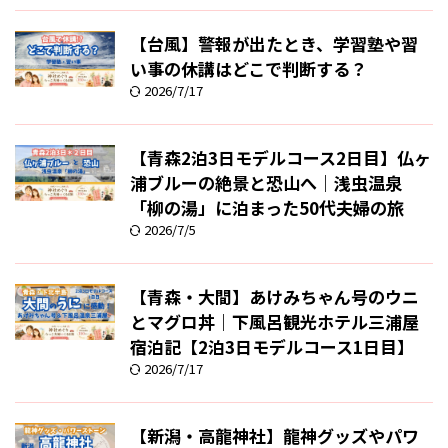
【台風】警報が出たとき、学習塾や習
い事の休講はどこで判断する？
2026/7/17
【青森2泊3日モデルコース2日目】仏ヶ
浦ブルーの絶景と恐山へ｜浅虫温泉
「柳の湯」に泊まった50代夫婦の旅
2026/7/5
【青森・大間】あけみちゃん号のウニ
とマグロ丼｜下風呂観光ホテル三浦屋
宿泊記【2泊3日モデルコース1日目】
2026/7/17
【新潟・高龍神社】龍神グッズやパワ