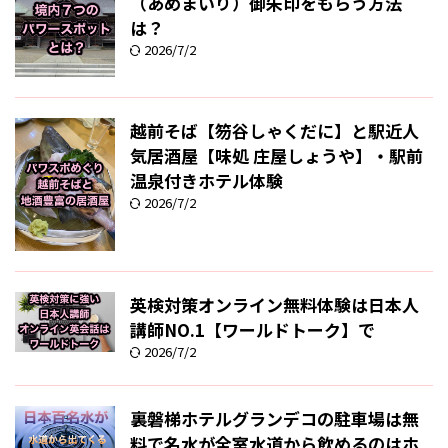
（あめまいり）御朱印をもらう方法
は？
2026/7/2
越前そば【笏谷しゃくだに】と駅近人
気居酒屋【味処 庄屋しょうや】・駅前
温泉付きホテル体験
2026/7/2
英検対策オンライン無料体験は日本人
講師NO.1【ワールドトーク】で
2026/7/2
裏磐梯ホテルグランデコの駐車場は無
料で名水が全室水道から飲めるのはホ