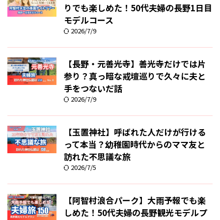
りでも楽しめた！50代夫婦の長野1日目
モデルコース
2026/7/9
【長野・元善光寺】善光寺だけでは片
参り？真っ暗な戒壇巡りで久々に夫と
手をつないだ話
2026/7/9
【玉置神社】呼ばれた人だけが行ける
って本当？幼稚園時代からのママ友と
訪れた不思議な旅
2026/7/5
【阿智村浪合パーク】大雨予報でも楽
しめた！50代夫婦の長野観光モデルプ