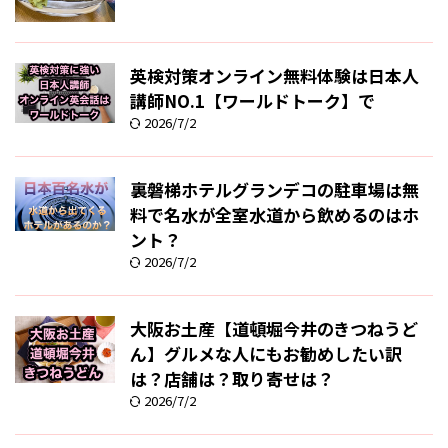
英検対策オンライン無料体験は日本人
講師NO.1【ワールドトーク】で
2026/7/2
裏磐梯ホテルグランデコの駐車場は無
料で名水が全室水道から飲めるのはホ
ント？
2026/7/2
大阪お土産【道頓堀今井のきつねうど
ん】グルメな人にもお勧めしたい訳
は？店舗は？取り寄せは？
2026/7/2