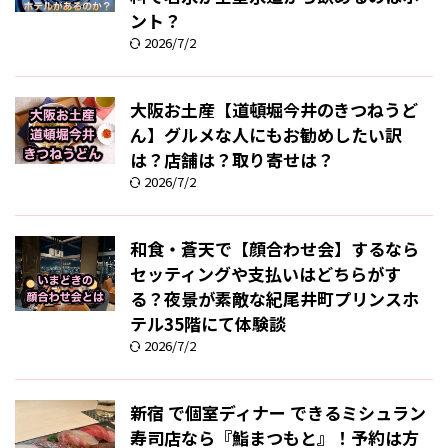
ント？
2026/7/2
大阪お土産【道頓堀今井のきつねうど
ん】グルメな人にもお勧めしたい訳
は？店舗は？取り寄せは？
2026/7/2
和食・蒼天で【顔合わせ会】するなら
セッティングや支払いはどちらがす
る？夜景が素敵な紀尾井町プリンスホ
テル35階にて体験談
2026/7/2
新宿 で個室ディナー できるミシュラン
寿司店なら『鮨まつもと』！予約は方