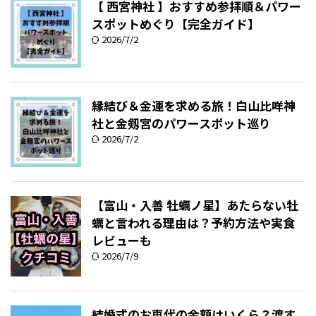
【 西宮神社 】おすすめ参拝順＆パワー
スポットめぐり【完全ガイド】
2026/7/2
縁結び＆金運を求める旅！白山比咩神
社と金剱宮のパワースポット巡り
2026/7/2
【富山・入善 牡蠣ノ星】あたらない牡
蠣と言われる理由は？予約方法や実食
レビューも
2026/7/9
結婚式のお車代の金額はいくら？渡す