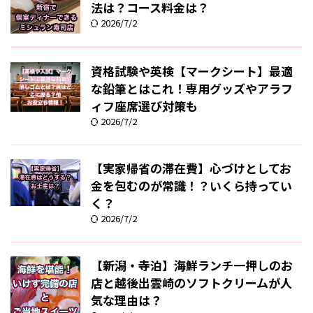
法は？コース料金は？
2026/7/2
資格試験や英検【マークシート】最適
な鉛筆とはこれ！専用グッズやアラフ
ィフ座席選び対策も
2026/7/2
【実家帰省の滞在費】心づけとしてお
金を包むのが常識！？いくら持ってい
く？
2026/7/2
【新潟・寺泊】海鮮ランチ一押しのお
店と越後出雲崎のソフトクリームが人
気な理由は？