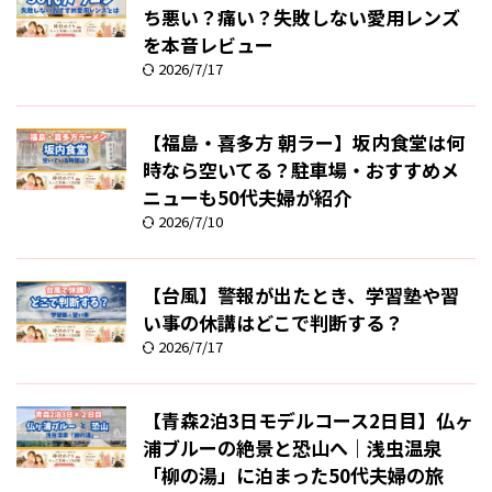
ち悪い？痛い？失敗しない愛用レンズ
を本音レビュー
2026/7/17
【福島・喜多方 朝ラー】坂内食堂は何
時なら空いてる？駐車場・おすすめメ
ニューも50代夫婦が紹介
2026/7/10
【台風】警報が出たとき、学習塾や習
い事の休講はどこで判断する？
2026/7/17
【青森2泊3日モデルコース2日目】仏ヶ
浦ブルーの絶景と恐山へ｜浅虫温泉
「柳の湯」に泊まった50代夫婦の旅