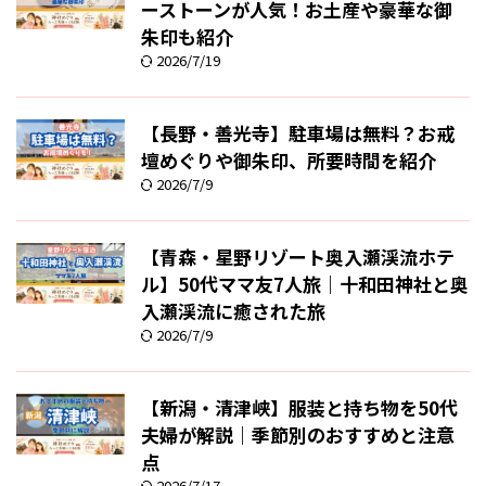
ーストーンが人気！お土産や豪華な御
朱印も紹介
2026/7/19
【長野・善光寺】駐車場は無料？お戒
壇めぐりや御朱印、所要時間を紹介
2026/7/9
【青森・星野リゾート奥入瀬渓流ホテ
ル】50代ママ友7人旅｜十和田神社と奥
入瀬渓流に癒された旅
2026/7/9
【新潟・清津峡】服装と持ち物を50代
夫婦が解説｜季節別のおすすめと注意
点
2026/7/17