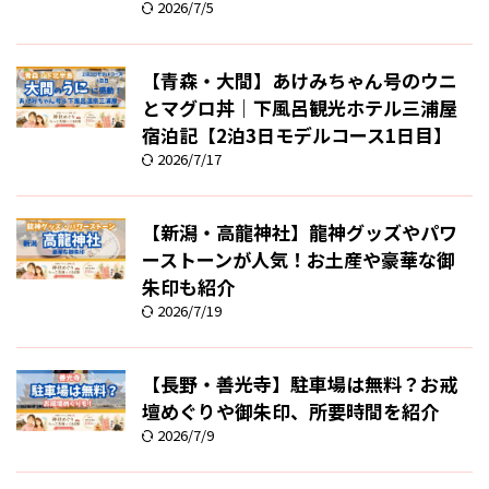
2026/7/5
【青森・大間】あけみちゃん号のウニ
とマグロ丼｜下風呂観光ホテル三浦屋
宿泊記【2泊3日モデルコース1日目】
2026/7/17
【新潟・高龍神社】龍神グッズやパワ
ーストーンが人気！お土産や豪華な御
朱印も紹介
2026/7/19
【長野・善光寺】駐車場は無料？お戒
壇めぐりや御朱印、所要時間を紹介
2026/7/9