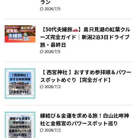
ラン
2026/7/5
【50代夫婦旅
】奥只見湖の紅葉クル
ーズ完全ガイド｜新潟2泊3日ドライブ
旅・最終日
2026/7/5
【 西宮神社 】おすすめ参拝順＆パワー
スポットめぐり【完全ガイド】
2026/7/2
縁結び＆金運を求める旅！白山比咩神
社と金剱宮のパワースポット巡り
2026/7/2