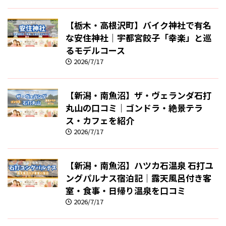
【栃木・高根沢町】バイク神社で有名
な安住神社｜宇都宮餃子「幸楽」と巡
るモデルコース
2026/7/17
【新潟・南魚沼】ザ・ヴェランダ石打
丸山の口コミ｜ゴンドラ・絶景テラ
ス・カフェを紹介
2026/7/17
【新潟・南魚沼】ハツカ石温泉 石打ユ
ングパルナス宿泊記｜露天風呂付き客
室・食事・日帰り温泉を口コミ
2026/7/17