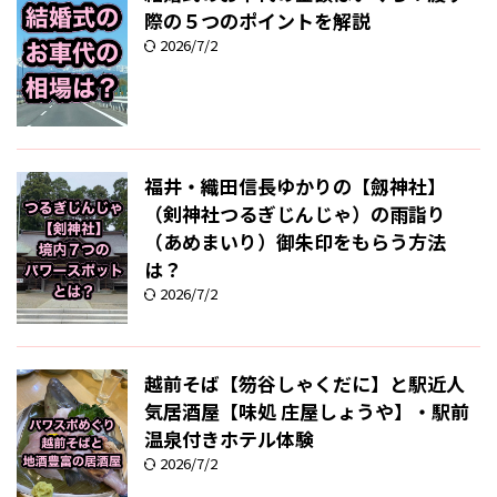
際の５つのポイントを解説
2026/7/2
福井・織田信長ゆかりの【劔神社】
（剣神社つるぎじんじゃ）の雨詣り
（あめまいり）御朱印をもらう方法
は？
2026/7/2
越前そば【笏谷しゃくだに】と駅近人
気居酒屋【味処 庄屋しょうや】・駅前
温泉付きホテル体験
2026/7/2