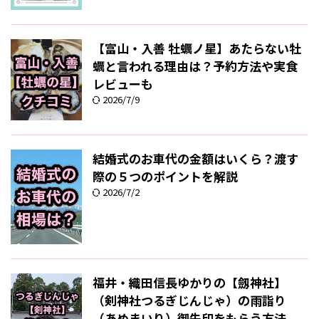
【富山・入善 牡蠣ノ星】あたらない牡
蠣と言われる理由は？予約方法や実食
レビューも
2026/7/9
結婚式のお車代の金額はいくら？渡す
際の５つのポイントを解説
2026/7/2
福井・織田信長ゆかりの【劔神社】
（剣神社つるぎじんじゃ）の雨詣り
（あめまいり）御朱印をもらう方法