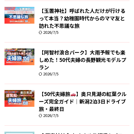
【玉置神社】呼ばれた人だけが行ける
って本当？幼稚園時代からのママ友と
訪れた不思議な旅
2026/7/5
【阿智村浪合パーク】大雨予報でも楽
しめた！50代夫婦の長野観光モデルプ
ラン
2026/7/5
【50代夫婦旅
】奥只見湖の紅葉クル
ーズ完全ガイド｜新潟2泊3日ドライブ
旅・最終日
2026/7/5