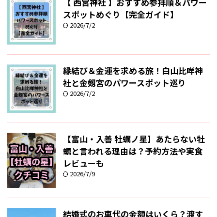
【 西宮神社 】おすすめ参拝順＆パワー
スポットめぐり【完全ガイド】
2026/7/2
縁結び＆金運を求める旅！白山比咩神
社と金剱宮のパワースポット巡り
2026/7/2
【富山・入善 牡蠣ノ星】あたらない牡
蠣と言われる理由は？予約方法や実食
レビューも
2026/7/9
結婚式のお車代の金額はいくら？渡す