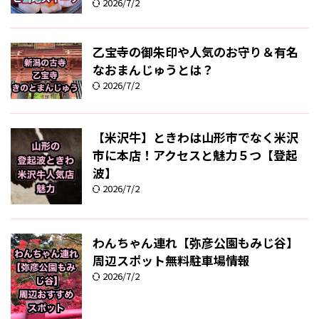
2026/7/2
乙宝寺の御朱印や人気のお守り＆有名
なおまんじゅうとは？
2026/7/2
【米沢牛】ときわは山形市でなく米沢
市に本店！アクセスと魅力５つ【登起
波】
2026/7/2
わんちゃん連れ【弥彦公園もみじ谷】
周辺スポット無料駐車場情報
2026/7/2