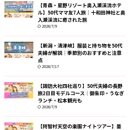
【青森・星野リゾート奥入瀬渓流ホテ
ル】50代ママ友7人旅｜十和田神社と奥
入瀬渓流に癒された旅
2026/7/9
【新潟・清津峡】服装と持ち物を50代
夫婦が解説｜季節別のおすすめと注意
点
2026/7/17
【諏訪大社四社巡り】50代夫婦の長野
旅2日目モデルコース｜御朱印・うなぎ
ランチ・松本観光も
2026/7/9
【阿智村天空の楽園ナイトツアー】曇