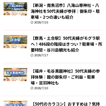
【新潟・南魚沼市】八海山尊神社・八
海神社を50代夫婦が参拝｜御朱印・駐
車場・2つの違いも紹介
2026/7/10
【群馬・土合駅】50代夫婦がモグラ駅
へ！486段の階段はきつい？駐車場・所
要時間・谷川岳観光も紹介
2026/7/17
【福井・毛谷黒龍神社】50代夫婦の参
拝体験｜龍の御朱印・ご利益・駐車
場・足羽神社も
2026/7/10
【50代のカラコン】おすすめは？気持