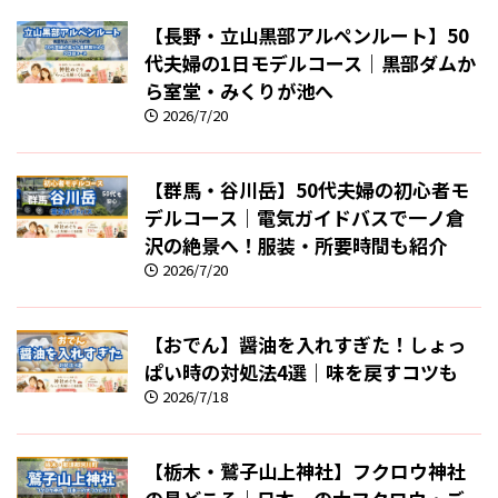
【長野・立山黒部アルペンルート】50
代夫婦の1日モデルコース｜黒部ダムか
ら室堂・みくりが池へ
2026/7/20
【群馬・谷川岳】50代夫婦の初心者モ
デルコース｜電気ガイドバスで一ノ倉
沢の絶景へ！服装・所要時間も紹介
2026/7/20
【おでん】醤油を入れすぎた！しょっ
ぱい時の対処法4選｜味を戻すコツも
2026/7/18
【栃木・鷲子山上神社】フクロウ神社