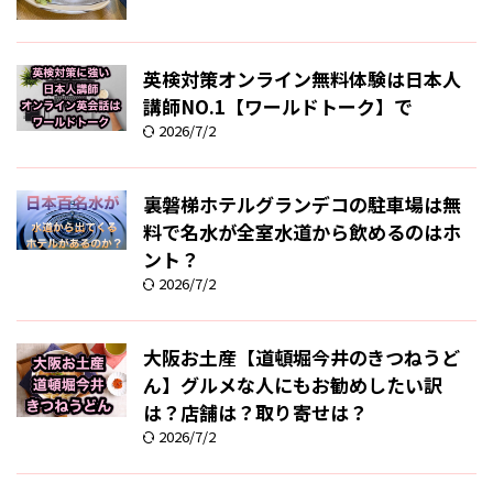
英検対策オンライン無料体験は日本人
講師NO.1【ワールドトーク】で
2026/7/2
裏磐梯ホテルグランデコの駐車場は無
料で名水が全室水道から飲めるのはホ
ント？
2026/7/2
大阪お土産【道頓堀今井のきつねうど
ん】グルメな人にもお勧めしたい訳
は？店舗は？取り寄せは？
2026/7/2