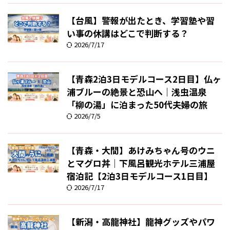
【台風】警報が出たとき、学習塾や習
い事の休講はどこで判断する？
2026/7/17
【青森2泊3日モデルコース2日目】仏ヶ
浦ブルーの絶景と恐山へ｜浅虫温泉
「柳の湯」に泊まった50代夫婦の旅
2026/7/5
【青森・大間】あけみちゃん号のウニ
とマグロ丼｜下風呂観光ホテル三浦屋
宿泊記【2泊3日モデルコース1日目】
2026/7/17
【新潟・高龍神社】龍神グッズやパワ