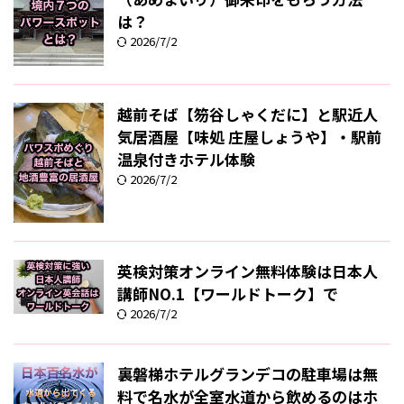
は？
2026/7/2
越前そば【笏谷しゃくだに】と駅近人
気居酒屋【味処 庄屋しょうや】・駅前
温泉付きホテル体験
2026/7/2
英検対策オンライン無料体験は日本人
講師NO.1【ワールドトーク】で
2026/7/2
裏磐梯ホテルグランデコの駐車場は無
料で名水が全室水道から飲めるのはホ