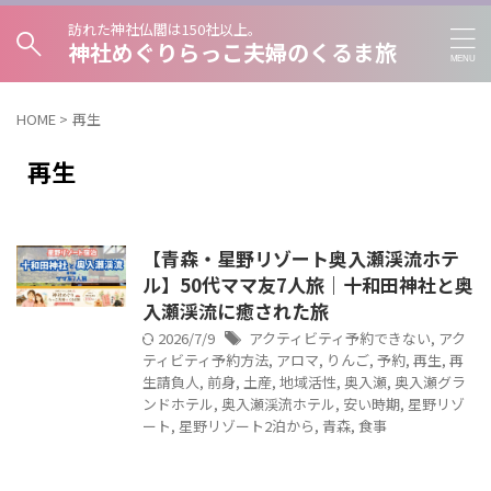
訪れた神社仏閣は150社以上。
神社めぐりらっこ夫婦のくるま旅
HOME
>
再生
再生
【青森・星野リゾート奥入瀬渓流ホテ
ル】50代ママ友7人旅｜十和田神社と奥
入瀬渓流に癒された旅
2026/7/9
アクティビティ予約できない
,
アク
ティビティ予約方法
,
アロマ
,
りんご
,
予約
,
再生
,
再
生請負人
,
前身
,
土産
,
地域活性
,
奥入瀬
,
奥入瀬グラ
ンドホテル
,
奥入瀬渓流ホテル
,
安い時期
,
星野リゾ
ート
,
星野リゾート2泊から
,
青森
,
食事