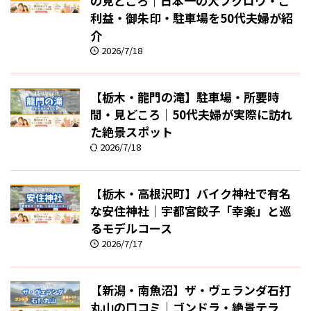
の見どころ｜日本一の大フクロウ・ご
利益・御朱印・駐車場を50代夫婦が紹
介
2026/7/18
【栃木・龍門の滝】駐車場・所要時
間・見どころ｜50代夫婦が実際に訪れ
た絶景スポット
2026/7/18
【栃木・高根沢町】バイク神社で有名
な安住神社｜宇都宮餃子「幸楽」と巡
るモデルコース
2026/7/17
【新潟・南魚沼】ザ・ヴェランダ石打
丸山の口コミ｜ゴンドラ・絶景テラ