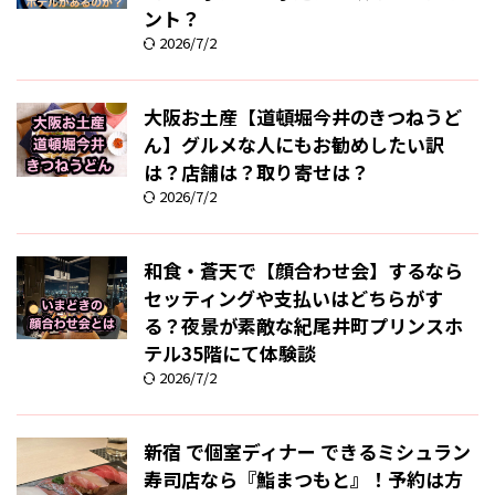
ント？
2026/7/2
大阪お土産【道頓堀今井のきつねうど
ん】グルメな人にもお勧めしたい訳
は？店舗は？取り寄せは？
2026/7/2
和食・蒼天で【顔合わせ会】するなら
セッティングや支払いはどちらがす
る？夜景が素敵な紀尾井町プリンスホ
テル35階にて体験談
2026/7/2
新宿 で個室ディナー できるミシュラン
寿司店なら『鮨まつもと』！予約は方