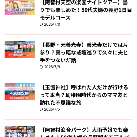
【阿智村天空の楽園ナイトツアー】曇
りでも楽しめた！50代夫婦の長野1日目
モデルコース
2026/7/9
【長野・元善光寺】善光寺だけでは片
参り？真っ暗な戒壇巡りで久々に夫と
手をつないだ話
2026/7/9
【玉置神社】呼ばれた人だけが行ける
って本当？幼稚園時代からのママ友と
訪れた不思議な旅
2026/7/5
【阿智村浪合パーク】大雨予報でも楽