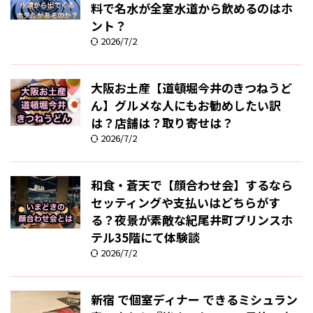
料で名水が全室水道から飲めるのはホ
ント？
2026/7/2
大阪お土産【道頓堀今井のきつねうど
ん】グルメな人にもお勧めしたい訳
は？店舗は？取り寄せは？
2026/7/2
和食・蒼天で【顔合わせ会】するなら
セッティングや支払いはどちらがす
る？夜景が素敵な紀尾井町プリンスホ
テル35階にて体験談
2026/7/2
新宿 で個室ディナー できるミシュラン