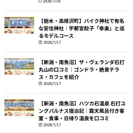
2026/7/18
【栃木・高根沢町】バイク神社で有名
な安住神社｜宇都宮餃子「幸楽」と巡
るモデルコース
2026/7/17
【新潟・南魚沼】ザ・ヴェランダ石打
丸山の口コミ｜ゴンドラ・絶景テラ
ス・カフェを紹介
2026/7/17
【新潟・南魚沼】ハツカ石温泉 石打ユ
ングパルナス宿泊記｜露天風呂付き客
室・食事・日帰り温泉を口コミ
2026/7/17