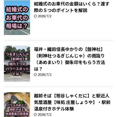
結婚式のお車代の金額はいくら？渡す
際の５つのポイントを解説
2026/7/2
福井・織田信長ゆかりの【劔神社】
（剣神社つるぎじんじゃ）の雨詣り
（あめまいり）御朱印をもらう方法
は？
2026/7/2
越前そば【笏谷しゃくだに】と駅近人
気居酒屋【味処 庄屋しょうや】・駅前
温泉付きホテル体験
2026/7/2