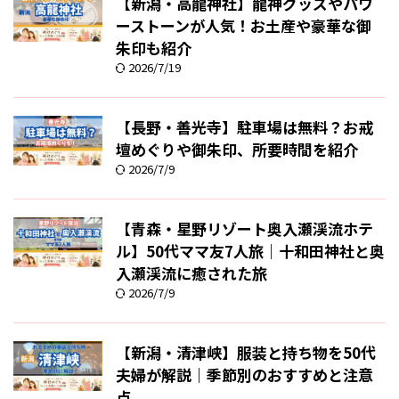
【新潟・高龍神社】龍神グッズやパワ
ーストーンが人気！お土産や豪華な御
朱印も紹介
2026/7/19
【長野・善光寺】駐車場は無料？お戒
壇めぐりや御朱印、所要時間を紹介
2026/7/9
【青森・星野リゾート奥入瀬渓流ホテ
ル】50代ママ友7人旅｜十和田神社と奥
入瀬渓流に癒された旅
2026/7/9
【新潟・清津峡】服装と持ち物を50代
夫婦が解説｜季節別のおすすめと注意
点