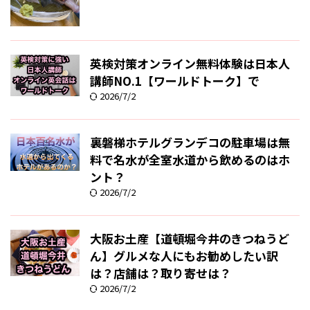
英検対策オンライン無料体験は日本人
講師NO.1【ワールドトーク】で
2026/7/2
裏磐梯ホテルグランデコの駐車場は無
料で名水が全室水道から飲めるのはホ
ント？
2026/7/2
大阪お土産【道頓堀今井のきつねうど
ん】グルメな人にもお勧めしたい訳
は？店舗は？取り寄せは？
2026/7/2