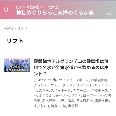
訪れた神社仏閣は150社以上。
神社めぐりらっこ夫婦のくるま旅
HOME
>
リフト
リフト
裏磐梯ホテルグランデコの駐車場は無
料で名水が全室水道から飲めるのはホ
ント？
2026/7/2
ウインタースポーツ
,
お手頃価格
,
グランデコホテル
,
グランデコリゾート
,
ザ・コー
ト
,
スキー
,
スノーボード
,
デコ平温泉
,
パウダースノ
ー
,
ミネラルウォーター
,
リフト
,
ロープーウェイ
,
五
色沼
,
名水百選
,
小野川湧水
,
日本百名水
,
歯磨き用の
水
,
磐梯山
,
福島
,
紅葉
,
裏磐梯