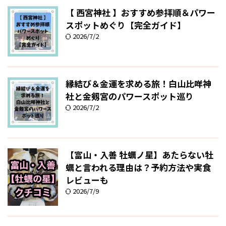
【 西宮神社 】おすすめ参拝順＆パワー
スポットめぐり【完全ガイド】
2026/7/2
縁結び＆金運を求める旅！白山比咩神
社と金剱宮のパワースポット巡り
2026/7/2
【富山・入善 牡蠣ノ星】あたらない牡
蠣と言われる理由は？予約方法や実食
レビューも
2026/7/9