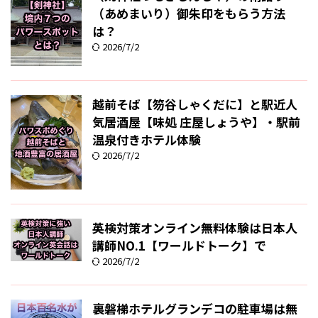
（あめまいり）御朱印をもらう方法
は？
2026/7/2
越前そば【笏谷しゃくだに】と駅近人
気居酒屋【味処 庄屋しょうや】・駅前
温泉付きホテル体験
2026/7/2
英検対策オンライン無料体験は日本人
講師NO.1【ワールドトーク】で
2026/7/2
裏磐梯ホテルグランデコの駐車場は無