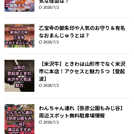
気な理由は？
2026/7/2
乙宝寺の御朱印や人気のお守り＆有名
なおまんじゅうとは？
2026/7/2
【米沢牛】ときわは山形市でなく米沢
市に本店！アクセスと魅力５つ【登起
波】
2026/7/2
わんちゃん連れ【弥彦公園もみじ谷】
周辺スポット無料駐車場情報
2026/7/2