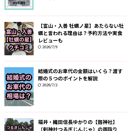
【富山・入善 牡蠣ノ星】あたらない牡
蠣と言われる理由は？予約方法や実食
レビューも
2026/7/9
結婚式のお車代の金額はいくら？渡す
際の５つのポイントを解説
2026/7/2
福井・織田信長ゆかりの【劔神社】
（剣神社つるぎじんじゃ）の雨詣り