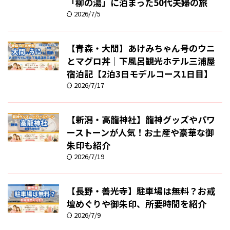
「柳の湯」に泊まった50代夫婦の旅
2026/7/5
【青森・大間】あけみちゃん号のウニ
とマグロ丼｜下風呂観光ホテル三浦屋
宿泊記【2泊3日モデルコース1日目】
2026/7/17
【新潟・高龍神社】龍神グッズやパワ
ーストーンが人気！お土産や豪華な御
朱印も紹介
2026/7/19
【長野・善光寺】駐車場は無料？お戒
壇めぐりや御朱印、所要時間を紹介
2026/7/9