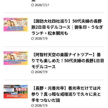
2026/7/17
【諏訪大社四社巡り】50代夫婦の長野
旅2日目モデルコース｜御朱印・うなぎ
ランチ・松本観光も
2026/7/9
【阿智村天空の楽園ナイトツアー】曇
りでも楽しめた！50代夫婦の長野1日目
モデルコース
2026/7/9
【長野・元善光寺】善光寺だけでは片
参り？真っ暗な戒壇巡りで久々に夫と
手をつないだ話
2026/7/9