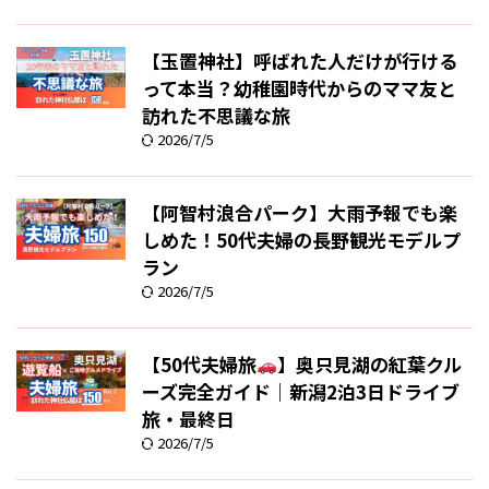
【玉置神社】呼ばれた人だけが行ける
って本当？幼稚園時代からのママ友と
訪れた不思議な旅
2026/7/5
【阿智村浪合パーク】大雨予報でも楽
しめた！50代夫婦の長野観光モデルプ
ラン
2026/7/5
【50代夫婦旅
】奥只見湖の紅葉クル
ーズ完全ガイド｜新潟2泊3日ドライブ
旅・最終日
2026/7/5