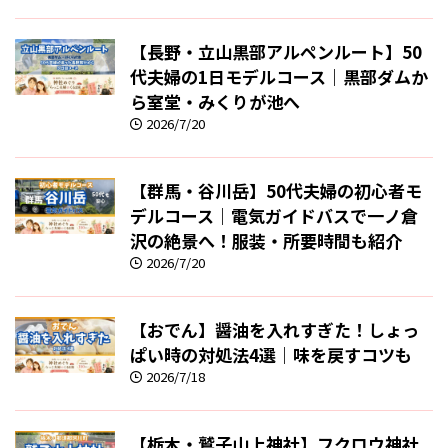
【長野・立山黒部アルペンルート】50
代夫婦の1日モデルコース｜黒部ダムか
ら室堂・みくりが池へ
2026/7/20
【群馬・谷川岳】50代夫婦の初心者モ
デルコース｜電気ガイドバスで一ノ倉
沢の絶景へ！服装・所要時間も紹介
2026/7/20
【おでん】醤油を入れすぎた！しょっ
ぱい時の対処法4選｜味を戻すコツも
2026/7/18
【栃木・鷲子山上神社】フクロウ神社