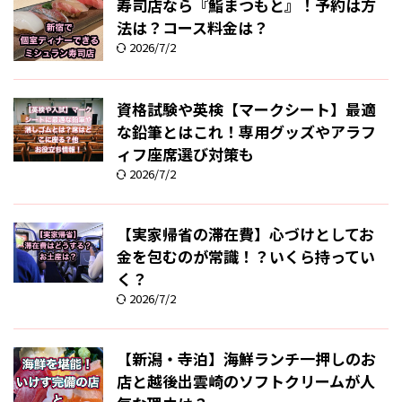
寿司店なら『鮨まつもと』！予約は方
法は？コース料金は？
2026/7/2
資格試験や英検【マークシート】最適
な鉛筆とはこれ！専用グッズやアラフ
ィフ座席選び対策も
2026/7/2
【実家帰省の滞在費】心づけとしてお
金を包むのが常識！？いくら持ってい
く？
2026/7/2
【新潟・寺泊】海鮮ランチ一押しのお
店と越後出雲崎のソフトクリームが人