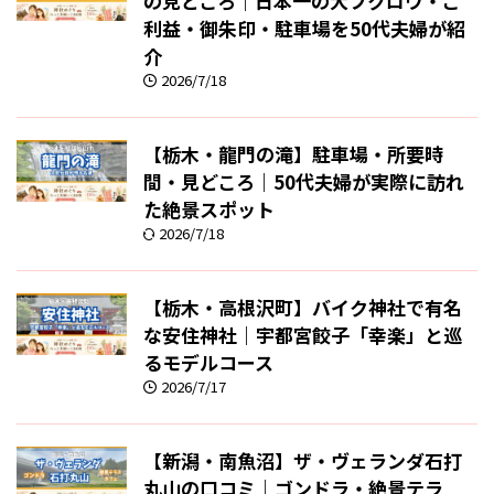
の見どころ｜日本一の大フクロウ・ご
利益・御朱印・駐車場を50代夫婦が紹
介
2026/7/18
【栃木・龍門の滝】駐車場・所要時
間・見どころ｜50代夫婦が実際に訪れ
た絶景スポット
2026/7/18
【栃木・高根沢町】バイク神社で有名
な安住神社｜宇都宮餃子「幸楽」と巡
るモデルコース
2026/7/17
【新潟・南魚沼】ザ・ヴェランダ石打
丸山の口コミ｜ゴンドラ・絶景テラ