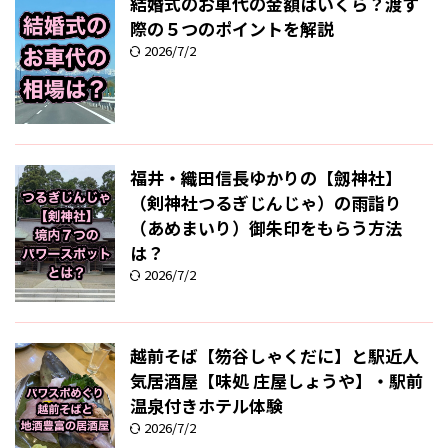
結婚式のお車代の金額はいくら？渡す
際の５つのポイントを解説
2026/7/2
福井・織田信長ゆかりの【劔神社】
（剣神社つるぎじんじゃ）の雨詣り
（あめまいり）御朱印をもらう方法
は？
2026/7/2
越前そば【笏谷しゃくだに】と駅近人
気居酒屋【味処 庄屋しょうや】・駅前
温泉付きホテル体験
2026/7/2