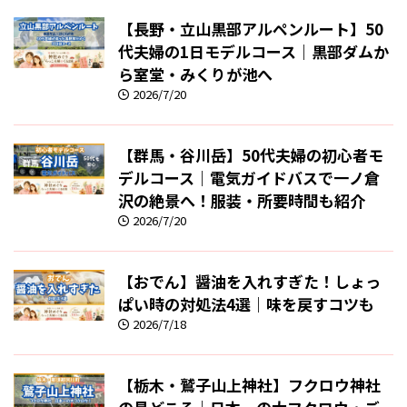
【長野・立山黒部アルペンルート】50
代夫婦の1日モデルコース｜黒部ダムか
ら室堂・みくりが池へ
2026/7/20
【群馬・谷川岳】50代夫婦の初心者モ
デルコース｜電気ガイドバスで一ノ倉
沢の絶景へ！服装・所要時間も紹介
2026/7/20
【おでん】醤油を入れすぎた！しょっ
ぱい時の対処法4選｜味を戻すコツも
2026/7/18
【栃木・鷲子山上神社】フクロウ神社