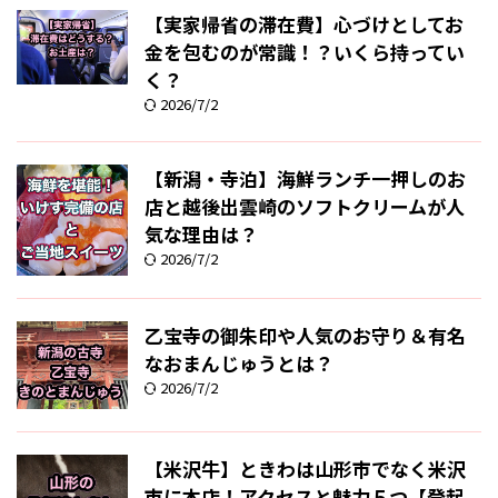
【実家帰省の滞在費】心づけとしてお
金を包むのが常識！？いくら持ってい
く？
2026/7/2
【新潟・寺泊】海鮮ランチ一押しのお
店と越後出雲崎のソフトクリームが人
気な理由は？
2026/7/2
乙宝寺の御朱印や人気のお守り＆有名
なおまんじゅうとは？
2026/7/2
【米沢牛】ときわは山形市でなく米沢
市に本店！アクセスと魅力５つ【登起