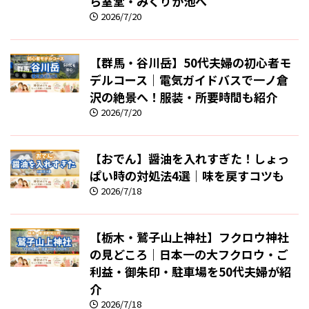
ら室堂・みくりが池へ
2026/7/20
【群馬・谷川岳】50代夫婦の初心者モ
デルコース｜電気ガイドバスで一ノ倉
沢の絶景へ！服装・所要時間も紹介
2026/7/20
【おでん】醤油を入れすぎた！しょっ
ぱい時の対処法4選｜味を戻すコツも
2026/7/18
【栃木・鷲子山上神社】フクロウ神社
の見どころ｜日本一の大フクロウ・ご
利益・御朱印・駐車場を50代夫婦が紹
介
2026/7/18