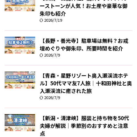
ーストーンが人気！お土産や豪華な御
朱印も紹介
2026/7/19
【長野・善光寺】駐車場は無料？お戒
壇めぐりや御朱印、所要時間を紹介
2026/7/9
【青森・星野リゾート奥入瀬渓流ホテ
ル】50代ママ友7人旅｜十和田神社と奥
入瀬渓流に癒された旅
2026/7/9
【新潟・清津峡】服装と持ち物を50代
夫婦が解説｜季節別のおすすめと注意
点