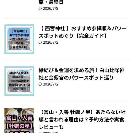
旅・最終日
2026/7/5
【 西宮神社 】おすすめ参拝順＆パワー
スポットめぐり【完全ガイド】
2026/7/2
縁結び＆金運を求める旅！白山比咩神
社と金剱宮のパワースポット巡り
2026/7/2
【富山・入善 牡蠣ノ星】あたらない牡
蠣と言われる理由は？予約方法や実食
レビューも