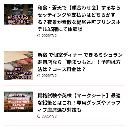
和食・蒼天で【顔合わせ会】するなら
セッティングや支払いはどちらがす
る？夜景が素敵な紀尾井町プリンスホ
テル35階にて体験談
2026/7/2
新宿 で個室ディナー できるミシュラン
寿司店なら『鮨まつもと』！予約は方
法は？コース料金は？
2026/7/2
資格試験や英検【マークシート】最適
な鉛筆とはこれ！専用グッズやアラフ
ィフ座席選び対策も
2026/7/2