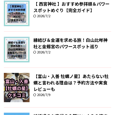
【 西宮神社 】おすすめ参拝順＆パワー
スポットめぐり【完全ガイド】
2026/7/2
縁結び＆金運を求める旅！白山比咩神
社と金剱宮のパワースポット巡り
2026/7/2
【富山・入善 牡蠣ノ星】あたらない牡
蠣と言われる理由は？予約方法や実食
レビューも
2026/7/9