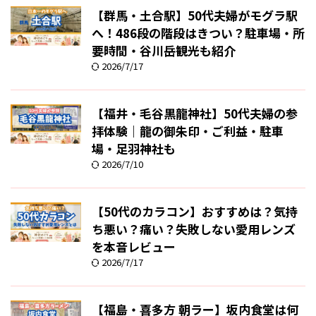
【群馬・土合駅】50代夫婦がモグラ駅
へ！486段の階段はきつい？駐車場・所
要時間・谷川岳観光も紹介
2026/7/17
【福井・毛谷黒龍神社】50代夫婦の参
拝体験｜龍の御朱印・ご利益・駐車
場・足羽神社も
2026/7/10
【50代のカラコン】おすすめは？気持
ち悪い？痛い？失敗しない愛用レンズ
を本音レビュー
2026/7/17
【福島・喜多方 朝ラー】坂内食堂は何