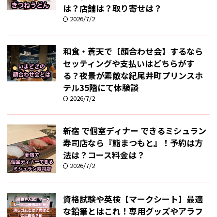
は？店舗は？取り寄せは？
2026/7/2
和食・蒼天で【顔合わせ会】するなら
セッティングや支払いはどちらがす
る？夜景が素敵な紀尾井町プリンスホ
テル35階にて体験談
2026/7/2
新宿 で個室ディナー できるミシュラン
寿司店なら『鮨まつもと』！予約は方
法は？コース料金は？
2026/7/2
資格試験や英検【マークシート】最適
な鉛筆とはこれ！専用グッズやアラフ