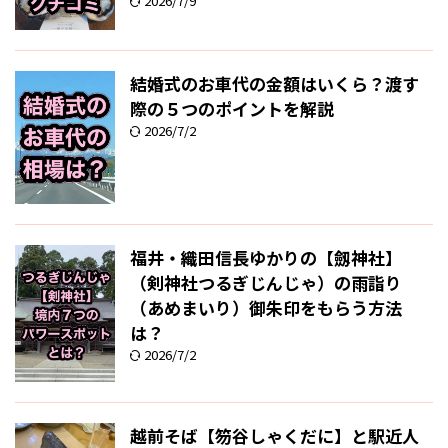
2026/7/9
結婚式のお車代の金額はいくら？渡す
際の５つのポイントを解説
2026/7/2
福井・織田信長ゆかりの【劔神社】
（剣神社つるぎじんじゃ）の雨詣り
（あめまいり）御朱印をもらう方法
は？
2026/7/2
越前そば【笏谷しゃくだに】と駅近人