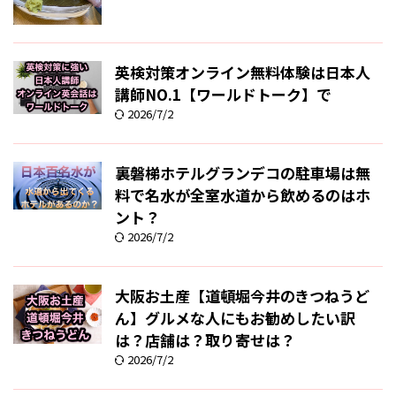
英検対策オンライン無料体験は日本人
講師NO.1【ワールドトーク】で
2026/7/2
裏磐梯ホテルグランデコの駐車場は無
料で名水が全室水道から飲めるのはホ
ント？
2026/7/2
大阪お土産【道頓堀今井のきつねうど
ん】グルメな人にもお勧めしたい訳
は？店舗は？取り寄せは？
2026/7/2