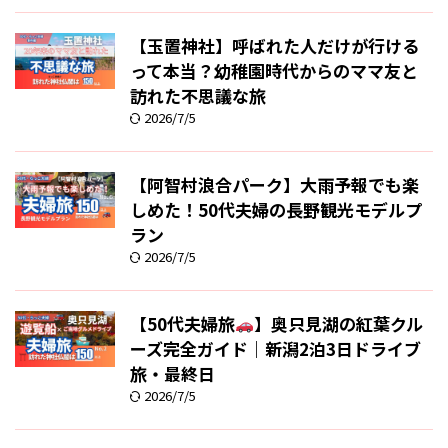
【玉置神社】呼ばれた人だけが行ける
って本当？幼稚園時代からのママ友と
訪れた不思議な旅
2026/7/5
【阿智村浪合パーク】大雨予報でも楽
しめた！50代夫婦の長野観光モデルプ
ラン
2026/7/5
【50代夫婦旅
】奥只見湖の紅葉クル
ーズ完全ガイド｜新潟2泊3日ドライブ
旅・最終日
2026/7/5