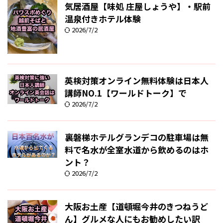
気居酒屋【味処 庄屋しょうや】・駅前
温泉付きホテル体験
2026/7/2
英検対策オンライン無料体験は日本人
講師NO.1【ワールドトーク】で
2026/7/2
裏磐梯ホテルグランデコの駐車場は無
料で名水が全室水道から飲めるのはホ
ント？
2026/7/2
大阪お土産【道頓堀今井のきつねうど
ん】グルメな人にもお勧めしたい訳