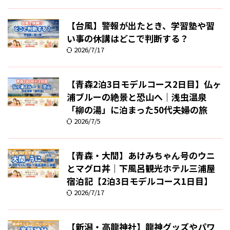
【台風】警報が出たとき、学習塾や習
い事の休講はどこで判断する？
2026/7/17
【青森2泊3日モデルコース2日目】仏ヶ
浦ブルーの絶景と恐山へ｜浅虫温泉
「柳の湯」に泊まった50代夫婦の旅
2026/7/5
【青森・大間】あけみちゃん号のウニ
とマグロ丼｜下風呂観光ホテル三浦屋
宿泊記【2泊3日モデルコース1日目】
2026/7/17
【新潟・高龍神社】龍神グッズやパワ