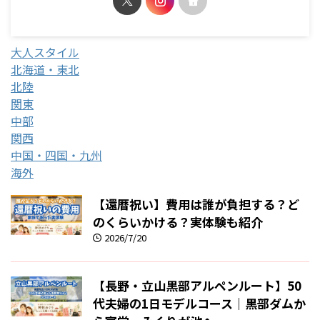
大人スタイル
北海道・東北
北陸
関東
中部
関西
中国・四国・九州
海外
【還暦祝い】費用は誰が負担する？ど
のくらいかける？実体験も紹介
2026/7/20
【長野・立山黒部アルペンルート】50
代夫婦の1日モデルコース｜黒部ダムか