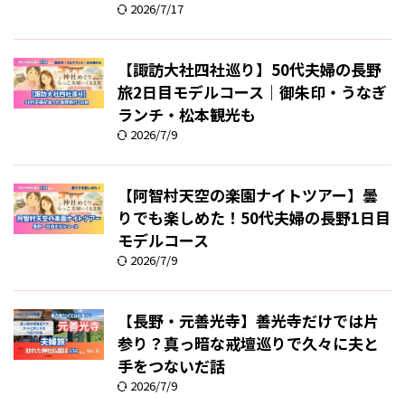
2026/7/17
【諏訪大社四社巡り】50代夫婦の長野
旅2日目モデルコース｜御朱印・うなぎ
ランチ・松本観光も
2026/7/9
【阿智村天空の楽園ナイトツアー】曇
りでも楽しめた！50代夫婦の長野1日目
モデルコース
2026/7/9
【長野・元善光寺】善光寺だけでは片
参り？真っ暗な戒壇巡りで久々に夫と
手をつないだ話
2026/7/9