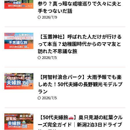
参り？真っ暗な戒壇巡りで久々に夫と
手をつないだ話
2026/7/9
【玉置神社】呼ばれた人だけが行ける
って本当？幼稚園時代からのママ友と
訪れた不思議な旅
2026/7/5
【阿智村浪合パーク】大雨予報でも楽
しめた！50代夫婦の長野観光モデルプ
ラン
2026/7/5
【50代夫婦旅
】奥只見湖の紅葉クル
ーズ完全ガイド｜新潟2泊3日ドライブ