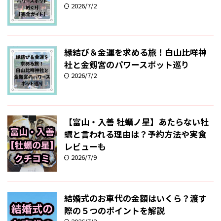
2026/7/2
縁結び＆金運を求める旅！白山比咩神
社と金剱宮のパワースポット巡り
2026/7/2
【富山・入善 牡蠣ノ星】あたらない牡
蠣と言われる理由は？予約方法や実食
レビューも
2026/7/9
結婚式のお車代の金額はいくら？渡す
際の５つのポイントを解説