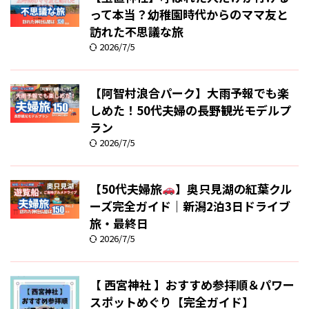
って本当？幼稚園時代からのママ友と
訪れた不思議な旅
2026/7/5
【阿智村浪合パーク】大雨予報でも楽
しめた！50代夫婦の長野観光モデルプ
ラン
2026/7/5
【50代夫婦旅
】奥只見湖の紅葉クル
ーズ完全ガイド｜新潟2泊3日ドライブ
旅・最終日
2026/7/5
【 西宮神社 】おすすめ参拝順＆パワー
スポットめぐり【完全ガイド】