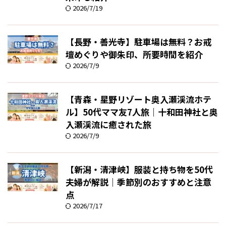
2026/7/19
【長野・善光寺】駐車場は無料？お戒
壇めぐりや御朱印、所要時間を紹介
2026/7/9
【青森・星野リゾート奥入瀬渓流ホテ
ル】50代ママ友7人旅｜十和田神社と奥
入瀬渓流に癒された旅
2026/7/9
【新潟・清津峡】服装と持ち物を50代
夫婦が解説｜季節別のおすすめと注意
点
2026/7/17