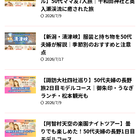
ル】50代ママ友7人旅｜十和田神社と奥
入瀬渓流に癒された旅
2026/7/9
【新潟・清津峡】服装と持ち物を50代
夫婦が解説｜季節別のおすすめと注意
点
2026/7/17
【諏訪大社四社巡り】50代夫婦の長野
旅2日目モデルコース｜御朱印・うなぎ
ランチ・松本観光も
2026/7/9
【阿智村天空の楽園ナイトツアー】曇
りでも楽しめた！50代夫婦の長野1日目
モデルコース