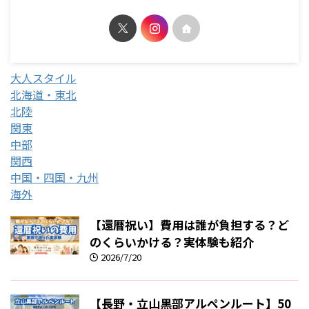
大人スタイル
北海道・東北
北陸
関東
中部
関西
中国・四国・九州
海外
【還暦祝い】費用は誰が負担する？ど
のくらいかける？実体験も紹介
2026/7/20
【長野・立山黒部アルペンルート】50