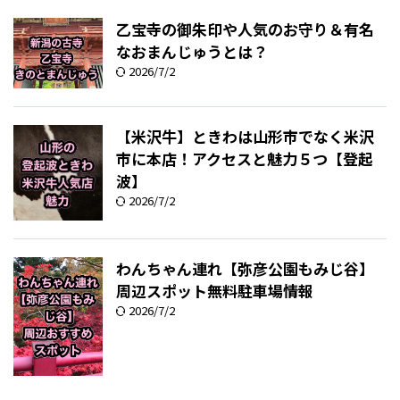
乙宝寺の御朱印や人気のお守り＆有名
なおまんじゅうとは？
2026/7/2
【米沢牛】ときわは山形市でなく米沢
市に本店！アクセスと魅力５つ【登起
波】
2026/7/2
わんちゃん連れ【弥彦公園もみじ谷】
周辺スポット無料駐車場情報
2026/7/2