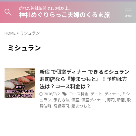
訪れた神社仏閣は150社以上。
神社めぐりらっこ夫婦のくるま旅
HOME
>
ミシュラン
ミシュラン
新宿 で個室ディナー できるミシュラン
寿司店なら『鮨まつもと』！予約は方
法は？コース料金は？
2026/7/2
コース料金
,
デート
,
ディナー
,
ミシ
ュラン
,
予約方法
,
個室
,
個室ディナー
,
寿司
,
新宿
,
歌
舞伎町
,
高級寿司
,
鮨まつもと