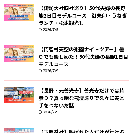
【諏訪大社四社巡り】50代夫婦の長野
旅2日目モデルコース｜御朱印・うなぎ
ランチ・松本観光も
2026/7/9
【阿智村天空の楽園ナイトツアー】曇
りでも楽しめた！50代夫婦の長野1日目
モデルコース
2026/7/9
【長野・元善光寺】善光寺だけでは片
参り？真っ暗な戒壇巡りで久々に夫と
手をつないだ話
2026/7/9
【玉置神社】呼ばれた人だけが行ける