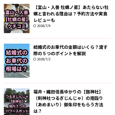
【富山・入善 牡蠣ノ星】あたらない牡
蠣と言われる理由は？予約方法や実食
レビューも
2026/7/9
結婚式のお車代の金額はいくら？渡す
際の５つのポイントを解説
2026/7/2
福井・織田信長ゆかりの【劔神社】
（剣神社つるぎじんじゃ）の雨詣り
（あめまいり）御朱印をもらう方法
は？