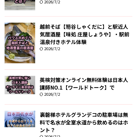
2026/7/2
越前そば【笏谷しゃくだに】と駅近人
気居酒屋【味処 庄屋しょうや】・駅前
温泉付きホテル体験
2026/7/2
英検対策オンライン無料体験は日本人
講師NO.1【ワールドトーク】で
2026/7/2
裏磐梯ホテルグランデコの駐車場は無
料で名水が全室水道から飲めるのはホ
ント？
2026/7/2