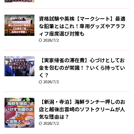
資格試験や英検【マークシート】最適
な鉛筆とはこれ！専用グッズやアラフ
ィフ座席選び対策も
2026/7/2
【実家帰省の滞在費】心づけとしてお
金を包むのが常識！？いくら持ってい
く？
2026/7/2
【新潟・寺泊】海鮮ランチ一押しのお
店と越後出雲崎のソフトクリームが人
気な理由は？
2026/7/2