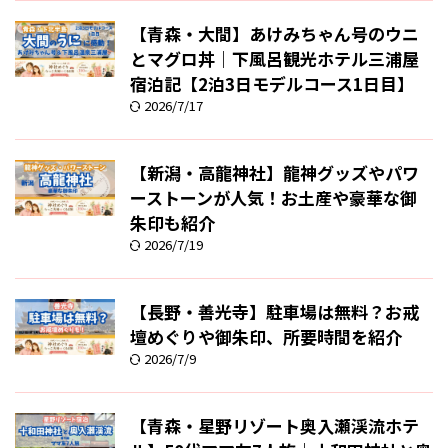
【青森・大間】あけみちゃん号のウニ
とマグロ丼｜下風呂観光ホテル三浦屋
宿泊記【2泊3日モデルコース1日目】
2026/7/17
【新潟・高龍神社】龍神グッズやパワ
ーストーンが人気！お土産や豪華な御
朱印も紹介
2026/7/19
【長野・善光寺】駐車場は無料？お戒
壇めぐりや御朱印、所要時間を紹介
2026/7/9
【青森・星野リゾート奥入瀬渓流ホテ