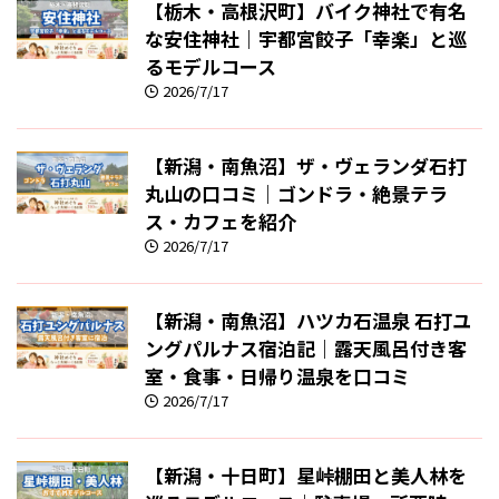
【栃木・高根沢町】バイク神社で有名
な安住神社｜宇都宮餃子「幸楽」と巡
るモデルコース
2026/7/17
【新潟・南魚沼】ザ・ヴェランダ石打
丸山の口コミ｜ゴンドラ・絶景テラ
ス・カフェを紹介
2026/7/17
【新潟・南魚沼】ハツカ石温泉 石打ユ
ングパルナス宿泊記｜露天風呂付き客
室・食事・日帰り温泉を口コミ
2026/7/17
【新潟・十日町】星峠棚田と美人林を