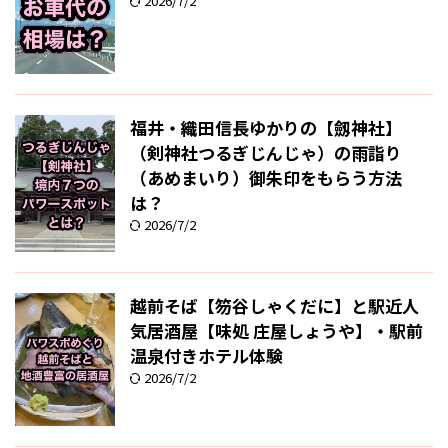
2026/7/2
福井・織田信長ゆかりの【劔神社】
（剣神社つるぎじんじゃ）の雨詣り
（あめまいり）御朱印をもらう方法
は？
2026/7/2
越前そば【笏谷しゃくだに】と駅近人
気居酒屋【味処 庄屋しょうや】・駅前
温泉付きホテル体験
2026/7/2