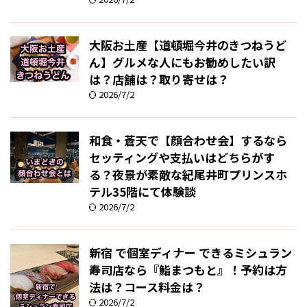
大阪お土産【道頓堀今井のきつねうど
ん】グルメな人にもお勧めしたい訳
は？店舗は？取り寄せは？
2026/7/2
和食・蒼天で【顔合わせ会】するなら
セッティングや支払いはどちらがす
る？夜景が素敵な紀尾井町プリンスホ
テル35階にて体験談
2026/7/2
新宿 で個室ディナー できるミシュラン
寿司店なら『鮨まつもと』！予約は方
法は？コース料金は？
2026/7/2