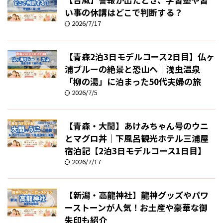
い事の休講はどこで判断する？
2026/7/17
【青森2泊3日モデルコース2日目】仏ヶ
浦ブルーの絶景と恐山へ｜浅虫温泉
「柳の湯」に泊まった50代夫婦の旅
2026/7/5
【青森・大間】あけみちゃん号のウニ
とマグロ丼｜下風呂観光ホテル三浦屋
宿泊記【2泊3日モデルコース1日目】
2026/7/17
【新潟・高龍神社】龍神グッズやパワ
ーストーンが人気！お土産や豪華な御
朱印も紹介