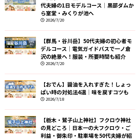
代夫婦の1日モデルコース｜黒部ダムか
ら室堂・みくりが池へ
2026/7/20
【群馬・谷川岳】50代夫婦の初心者モ
デルコース｜電気ガイドバスで一ノ倉
沢の絶景へ！服装・所要時間も紹介
2026/7/20
【おでん】醤油を入れすぎた！しょっ
ぱい時の対処法4選｜味を戻すコツも
2026/7/18
【栃木・鷲子山上神社】フクロウ神社
の見どころ｜日本一の大フクロウ・ご
利益・御朱印・駐車場を50代夫婦が紹