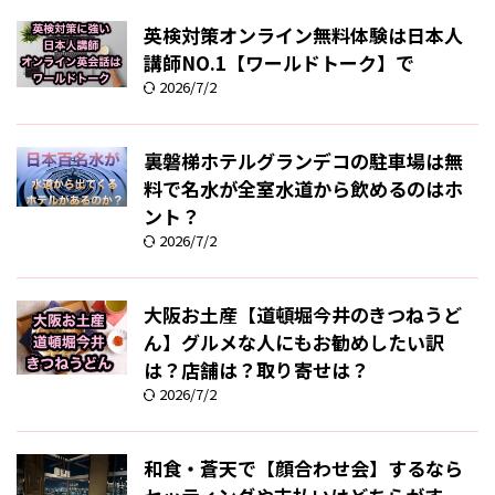
英検対策オンライン無料体験は日本人
講師NO.1【ワールドトーク】で
2026/7/2
裏磐梯ホテルグランデコの駐車場は無
料で名水が全室水道から飲めるのはホ
ント？
2026/7/2
大阪お土産【道頓堀今井のきつねうど
ん】グルメな人にもお勧めしたい訳
は？店舗は？取り寄せは？
2026/7/2
和食・蒼天で【顔合わせ会】するなら