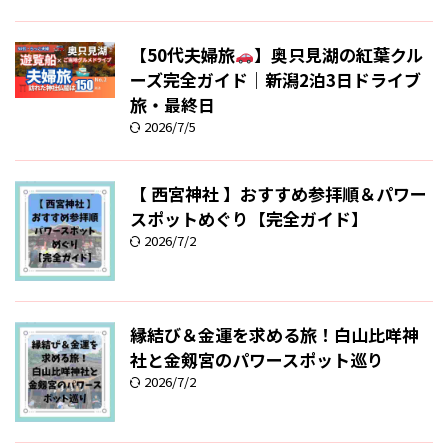
【50代夫婦旅
】奥只見湖の紅葉クル
ーズ完全ガイド｜新潟2泊3日ドライブ
旅・最終日
2026/7/5
【 西宮神社 】おすすめ参拝順＆パワー
スポットめぐり【完全ガイド】
2026/7/2
縁結び＆金運を求める旅！白山比咩神
社と金剱宮のパワースポット巡り
2026/7/2