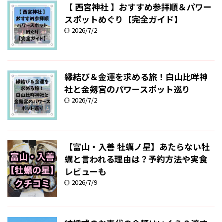
【 西宮神社 】おすすめ参拝順＆パワー
スポットめぐり【完全ガイド】
2026/7/2
縁結び＆金運を求める旅！白山比咩神
社と金剱宮のパワースポット巡り
2026/7/2
【富山・入善 牡蠣ノ星】あたらない牡
蠣と言われる理由は？予約方法や実食
レビューも
2026/7/9