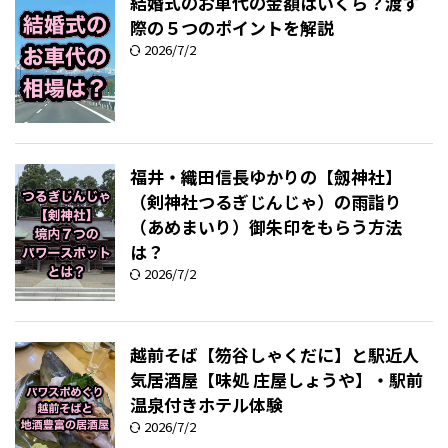
結婚式のお車代の金額はいくら？渡す
際の５つのポイントを解説
2026/7/2
福井・織田信長ゆかりの【劔神社】
（剣神社つるぎじんじゃ）の雨詣り
（あめまいり）御朱印をもらう方法
は？
2026/7/2
越前そば【笏谷しゃくだに】と駅近人
気居酒屋【味処 庄屋しょうや】・駅前
温泉付きホテル体験
2026/7/2