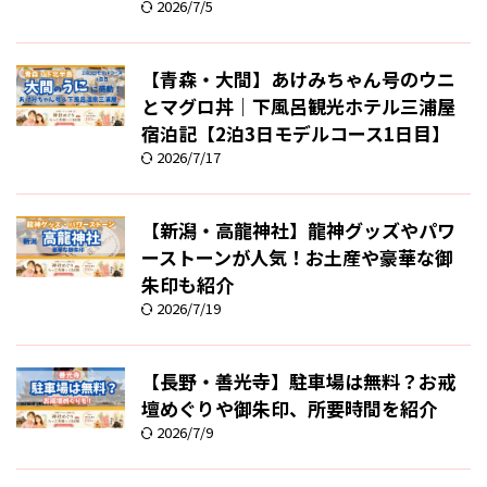
2026/7/5
【青森・大間】あけみちゃん号のウニ
とマグロ丼｜下風呂観光ホテル三浦屋
宿泊記【2泊3日モデルコース1日目】
2026/7/17
【新潟・高龍神社】龍神グッズやパワ
ーストーンが人気！お土産や豪華な御
朱印も紹介
2026/7/19
【長野・善光寺】駐車場は無料？お戒
壇めぐりや御朱印、所要時間を紹介
2026/7/9