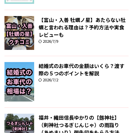
【富山・入善 牡蠣ノ星】あたらない牡
蠣と言われる理由は？予約方法や実食
レビューも
2026/7/9
結婚式のお車代の金額はいくら？渡す
際の５つのポイントを解説
2026/7/2
福井・織田信長ゆかりの【劔神社】
（剣神社つるぎじんじゃ）の雨詣り
（あめまいり）御朱印をもらう方法