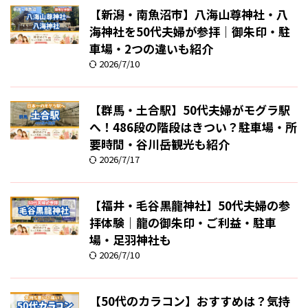
【新潟・南魚沼市】八海山尊神社・八
海神社を50代夫婦が参拝｜御朱印・駐
車場・2つの違いも紹介
2026/7/10
【群馬・土合駅】50代夫婦がモグラ駅
へ！486段の階段はきつい？駐車場・所
要時間・谷川岳観光も紹介
2026/7/17
【福井・毛谷黒龍神社】50代夫婦の参
拝体験｜龍の御朱印・ご利益・駐車
場・足羽神社も
2026/7/10
【50代のカラコン】おすすめは？気持