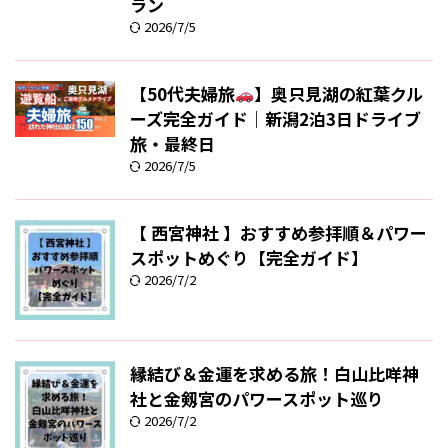
ラン
2026/7/5
【50代夫婦旅
】奥只見湖の紅葉クル
ーズ完全ガイド｜新潟2泊3日ドライブ
旅・最終日
2026/7/5
【 西宮神社 】おすすめ参拝順＆パワー
スポットめぐり【完全ガイド】
2026/7/2
縁結び＆金運を求める旅！白山比咩神
社と金剱宮のパワースポット巡り
2026/7/2