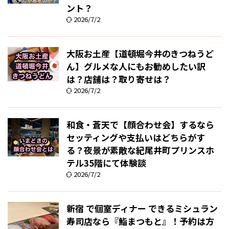
ント？
2026/7/2
大阪お土産【道頓堀今井のきつねうど
ん】グルメな人にもお勧めしたい訳
は？店舗は？取り寄せは？
2026/7/2
和食・蒼天で【顔合わせ会】するなら
セッティングや支払いはどちらがす
る？夜景が素敵な紀尾井町プリンスホ
テル35階にて体験談
2026/7/2
新宿 で個室ディナー できるミシュラン
寿司店なら『鮨まつもと』！予約は方