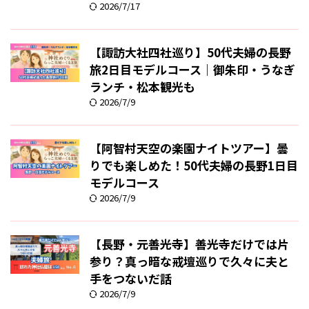
2026/7/17
【諏訪大社四社巡り】50代夫婦の長野
旅2日目モデルコース｜御朱印・うなぎ
ランチ・松本観光も
2026/7/9
【阿智村天空の楽園ナイトツアー】曇
りでも楽しめた！50代夫婦の長野1日目
モデルコース
2026/7/9
【長野・元善光寺】善光寺だけでは片
参り？真っ暗な戒壇巡りで久々に夫と
手をつないだ話
2026/7/9