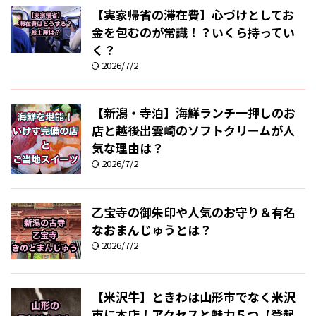
【実家帰省の滞在費】心づけとしてお
金を包むのが常識！？いくら持ってい
く？
2026/7/2
【新潟・寺泊】海鮮ランチ一押しのお
店と越後出雲崎のソフトクリームが人
気な理由は？
2026/7/2
乙宝寺の御朱印や人気のお守り＆有名
なおまんじゅうとは？
2026/7/2
【米沢牛】ときわは山形市でなく米沢
市に本店！アクセスと魅力５つ【登起