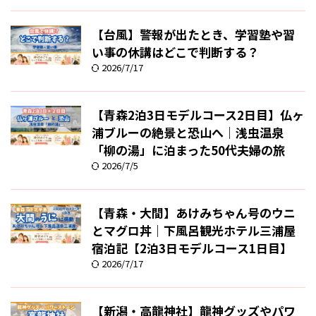
【台風】警報が出たとき、学習塾や習
い事の休講はどこで判断する？
2026/7/17
【青森2泊3日モデルコース2日目】仏ヶ
浦ブルーの絶景と恐山へ｜浅虫温泉
「柳の湯」に泊まった50代夫婦の旅
2026/7/5
【青森・大間】あけみちゃん号のウニ
とマグロ丼｜下風呂観光ホテル三浦屋
宿泊記【2泊3日モデルコース1日目】
2026/7/17
【新潟・高龍神社】龍神グッズやパワ