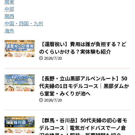
関東
中部
関西
中国・四国・九州
海外
【還暦祝い】費用は誰が負担する？ど
のくらいかける？実体験も紹介
2026/7/20
【長野・立山黒部アルペンルート】50
代夫婦の1日モデルコース｜黒部ダムか
ら室堂・みくりが池へ
2026/7/20
【群馬・谷川岳】50代夫婦の初心者モ
デルコース｜電気ガイドバスで一ノ倉