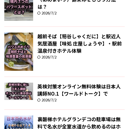
は？
2026/7/2
越前そば【笏谷しゃくだに】と駅近人
気居酒屋【味処 庄屋しょうや】・駅前
温泉付きホテル体験
2026/7/2
英検対策オンライン無料体験は日本人
講師NO.1【ワールドトーク】で
2026/7/2
裏磐梯ホテルグランデコの駐車場は無
料で名水が全室水道から飲めるのはホ