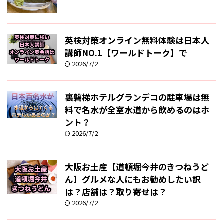
英検対策オンライン無料体験は日本人
講師NO.1【ワールドトーク】で
2026/7/2
裏磐梯ホテルグランデコの駐車場は無
料で名水が全室水道から飲めるのはホ
ント？
2026/7/2
大阪お土産【道頓堀今井のきつねうど
ん】グルメな人にもお勧めしたい訳
は？店舗は？取り寄せは？
2026/7/2