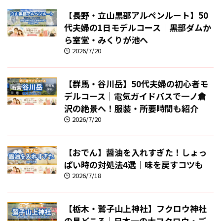
【長野・立山黒部アルペンルート】50
代夫婦の1日モデルコース｜黒部ダムか
ら室堂・みくりが池へ
2026/7/20
【群馬・谷川岳】50代夫婦の初心者モ
デルコース｜電気ガイドバスで一ノ倉
沢の絶景へ！服装・所要時間も紹介
2026/7/20
【おでん】醤油を入れすぎた！しょっ
ぱい時の対処法4選｜味を戻すコツも
2026/7/18
【栃木・鷲子山上神社】フクロウ神社
の見どころ｜日本一の大フクロウ・ご