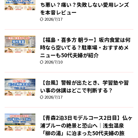
ち悪い？痛い？失敗しない愛用レンズ
を本音レビュー
2026/7/17
【福島・喜多方 朝ラー】坂内食堂は何
時なら空いてる？駐車場・おすすめメ
ニューも50代夫婦が紹介
2026/7/10
【台風】警報が出たとき、学習塾や習
い事の休講はどこで判断する？
2026/7/17
【青森2泊3日モデルコース2日目】仏ヶ
浦ブルーの絶景と恐山へ｜浅虫温泉
「柳の湯」に泊まった50代夫婦の旅