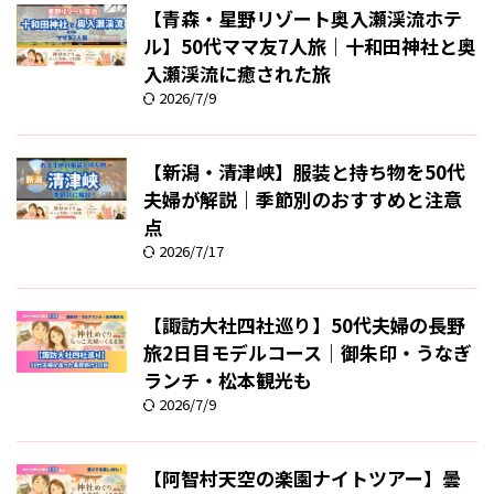
【青森・星野リゾート奥入瀬渓流ホテ
ル】50代ママ友7人旅｜十和田神社と奥
入瀬渓流に癒された旅
2026/7/9
【新潟・清津峡】服装と持ち物を50代
夫婦が解説｜季節別のおすすめと注意
点
2026/7/17
【諏訪大社四社巡り】50代夫婦の長野
旅2日目モデルコース｜御朱印・うなぎ
ランチ・松本観光も
2026/7/9
【阿智村天空の楽園ナイトツアー】曇