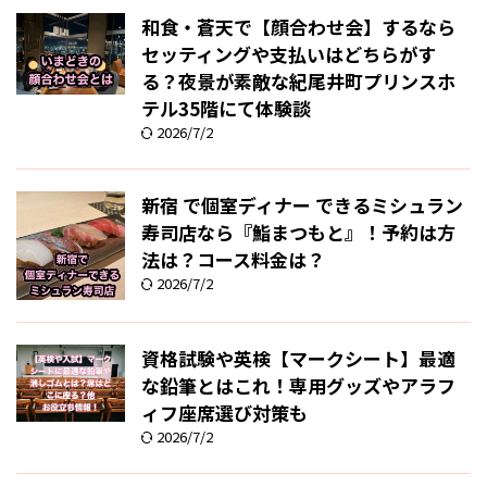
和食・蒼天で【顔合わせ会】するなら
セッティングや支払いはどちらがす
る？夜景が素敵な紀尾井町プリンスホ
テル35階にて体験談
2026/7/2
新宿 で個室ディナー できるミシュラン
寿司店なら『鮨まつもと』！予約は方
法は？コース料金は？
2026/7/2
資格試験や英検【マークシート】最適
な鉛筆とはこれ！専用グッズやアラフ
ィフ座席選び対策も
2026/7/2