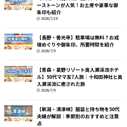
ーストーンが人気！お土産や豪華な御
朱印も紹介
2026/7/19
【長野・善光寺】駐車場は無料？お戒
壇めぐりや御朱印、所要時間を紹介
2026/7/9
【青森・星野リゾート奥入瀬渓流ホテ
ル】50代ママ友7人旅｜十和田神社と奥
入瀬渓流に癒された旅
2026/7/9
【新潟・清津峡】服装と持ち物を50代
夫婦が解説｜季節別のおすすめと注意
点