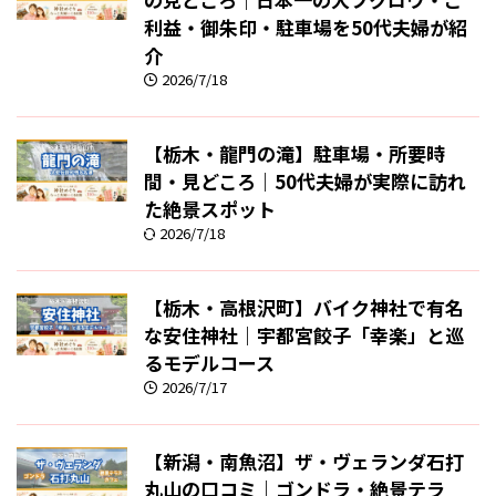
利益・御朱印・駐車場を50代夫婦が紹
介
2026/7/18
【栃木・龍門の滝】駐車場・所要時
間・見どころ｜50代夫婦が実際に訪れ
た絶景スポット
2026/7/18
【栃木・高根沢町】バイク神社で有名
な安住神社｜宇都宮餃子「幸楽」と巡
るモデルコース
2026/7/17
【新潟・南魚沼】ザ・ヴェランダ石打
丸山の口コミ｜ゴンドラ・絶景テラ