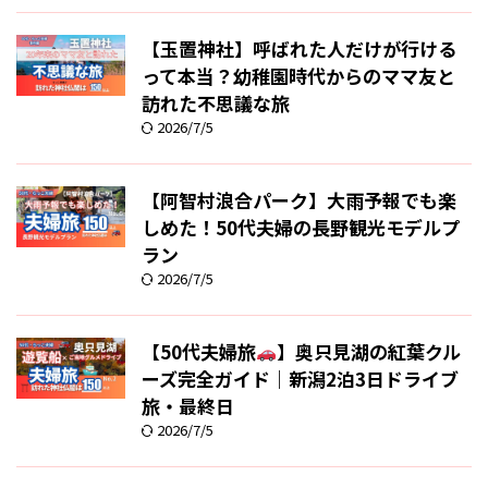
【玉置神社】呼ばれた人だけが行ける
って本当？幼稚園時代からのママ友と
訪れた不思議な旅
2026/7/5
【阿智村浪合パーク】大雨予報でも楽
しめた！50代夫婦の長野観光モデルプ
ラン
2026/7/5
【50代夫婦旅
】奥只見湖の紅葉クル
ーズ完全ガイド｜新潟2泊3日ドライブ
旅・最終日
2026/7/5