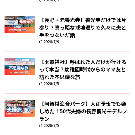
【長野・元善光寺】善光寺だけでは片
参り？真っ暗な戒壇巡りで久々に夫と
手をつないだ話
2026/7/9
【玉置神社】呼ばれた人だけが行ける
って本当？幼稚園時代からのママ友と
訪れた不思議な旅
2026/7/5
【阿智村浪合パーク】大雨予報でも楽
しめた！50代夫婦の長野観光モデルプ
ラン
2026/7/5