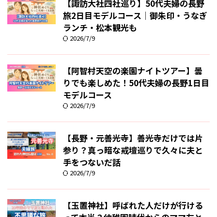
【諏訪大社四社巡り】50代夫婦の長野
旅2日目モデルコース｜御朱印・うなぎ
ランチ・松本観光も
2026/7/9
【阿智村天空の楽園ナイトツアー】曇
りでも楽しめた！50代夫婦の長野1日目
モデルコース
2026/7/9
【長野・元善光寺】善光寺だけでは片
参り？真っ暗な戒壇巡りで久々に夫と
手をつないだ話
2026/7/9
【玉置神社】呼ばれた人だけが行ける