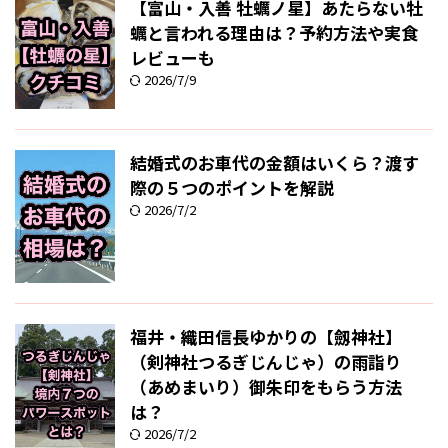
【富山・入善 牡蠣ノ星】あたらない牡
蠣と言われる理由は？予約方法や実食
レビューも
2026/7/9
結婚式のお車代の金額はいくら？渡す
際の５つのポイントを解説
2026/7/2
福井・織田信長ゆかりの【劔神社】
（剣神社つるぎじんじゃ）の雨詣り
（あめまいり）御朱印をもらう方法
は？
2026/7/2