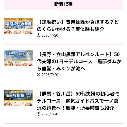
新着記事
【還暦祝い】費用は誰が負担する？ど
のくらいかける？実体験も紹介
2026/7/20
【長野・立山黒部アルペンルート】50
代夫婦の1日モデルコース｜黒部ダムか
ら室堂・みくりが池へ
2026/7/20
【群馬・谷川岳】50代夫婦の初心者モ
デルコース｜電気ガイドバスで一ノ倉
沢の絶景へ！服装・所要時間も紹介
2026/7/20