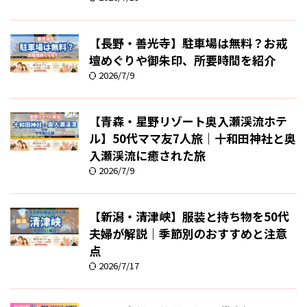
【長野・善光寺】駐車場は無料？お戒
壇めぐりや御朱印、所要時間を紹介
2026/7/9
【青森・星野リゾート奥入瀬渓流ホテ
ル】50代ママ友7人旅｜十和田神社と奥
入瀬渓流に癒された旅
2026/7/9
【新潟・清津峡】服装と持ち物を50代
夫婦が解説｜季節別のおすすめと注意
点
2026/7/17