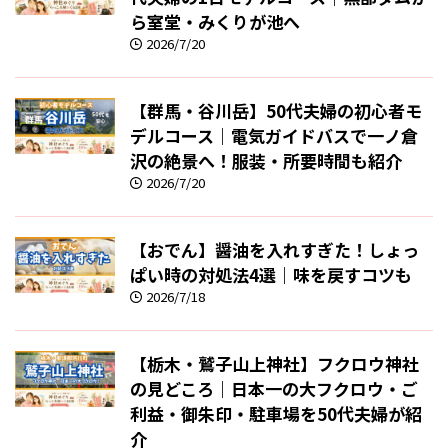
ら室堂・みくりが池へ
2026/7/20
【群馬・谷川岳】50代夫婦の初心者モ
デルコース｜電気ガイドバスで一ノ倉
沢の絶景へ！服装・所要時間も紹介
2026/7/20
【おでん】醤油を入れすぎた！しょっ
ぱい時の対処法4選｜味を戻すコツも
2026/7/18
【栃木・鷲子山上神社】フクロウ神社
の見どころ｜日本一の大フクロウ・ご
利益・御朱印・駐車場を50代夫婦が紹
介