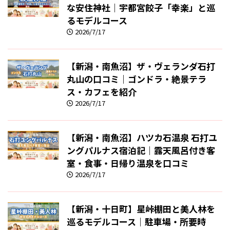
な安住神社｜宇都宮餃子「幸楽」と巡
るモデルコース
2026/7/17
【新潟・南魚沼】ザ・ヴェランダ石打
丸山の口コミ｜ゴンドラ・絶景テラ
ス・カフェを紹介
2026/7/17
【新潟・南魚沼】ハツカ石温泉 石打ユ
ングパルナス宿泊記｜露天風呂付き客
室・食事・日帰り温泉を口コミ
2026/7/17
【新潟・十日町】星峠棚田と美人林を
巡るモデルコース｜駐車場・所要時