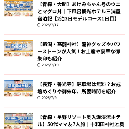
【青森・大間】あけみちゃん号のウニ
とマグロ丼｜下風呂観光ホテル三浦屋
宿泊記【2泊3日モデルコース1日目】
2026/7/17
【新潟・高龍神社】龍神グッズやパワ
ーストーンが人気！お土産や豪華な御
朱印も紹介
2026/7/19
【長野・善光寺】駐車場は無料？お戒
壇めぐりや御朱印、所要時間を紹介
2026/7/9
【青森・星野リゾート奥入瀬渓流ホテ
ル】50代ママ友7人旅｜十和田神社と奥