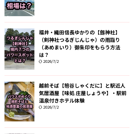
福井・織田信長ゆかりの【劔神社】
（剣神社つるぎじんじゃ）の雨詣り
（あめまいり）御朱印をもらう方法
は？
2026/7/2
越前そば【笏谷しゃくだに】と駅近人
気居酒屋【味処 庄屋しょうや】・駅前
温泉付きホテル体験
2026/7/2