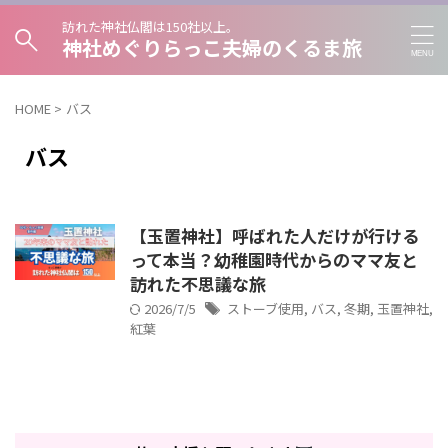
訪れた神社仏閣は150社以上。
神社めぐりらっこ夫婦のくるま旅
HOME
>
バス
バス
【玉置神社】呼ばれた人だけが行ける
って本当？幼稚園時代からのママ友と
訪れた不思議な旅
2026/7/5
ストーブ使用
,
バス
,
冬期
,
玉置神社
,
紅葉