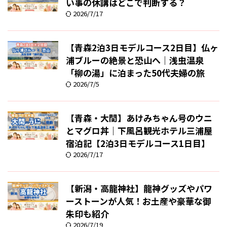
い事の休講はどこで判断する？
2026/7/17
【青森2泊3日モデルコース2日目】仏ヶ
浦ブルーの絶景と恐山へ｜浅虫温泉
「柳の湯」に泊まった50代夫婦の旅
2026/7/5
【青森・大間】あけみちゃん号のウニ
とマグロ丼｜下風呂観光ホテル三浦屋
宿泊記【2泊3日モデルコース1日目】
2026/7/17
【新潟・高龍神社】龍神グッズやパワ
ーストーンが人気！お土産や豪華な御
朱印も紹介
2026/7/19