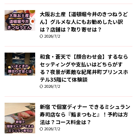
大阪お土産【道頓堀今井のきつねうど
ん】グルメな人にもお勧めしたい訳
は？店舗は？取り寄せは？
2026/7/2
和食・蒼天で【顔合わせ会】するなら
セッティングや支払いはどちらがす
る？夜景が素敵な紀尾井町プリンスホ
テル35階にて体験談
2026/7/2
新宿 で個室ディナー できるミシュラン
寿司店なら『鮨まつもと』！予約は方
法は？コース料金は？
2026/7/2