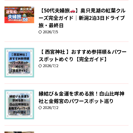
【50代夫婦旅
】奥只見湖の紅葉クル
ーズ完全ガイド｜新潟2泊3日ドライブ
旅・最終日
2026/7/5
【 西宮神社 】おすすめ参拝順＆パワー
スポットめぐり【完全ガイド】
2026/7/2
縁結び＆金運を求める旅！白山比咩神
社と金剱宮のパワースポット巡り
2026/7/2