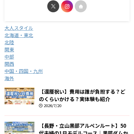
大人スタイル
北海道・東北
北陸
関東
中部
関西
中国・四国・九州
海外
【還暦祝い】費用は誰が負担する？ど
のくらいかける？実体験も紹介
2026/7/20
【長野・立山黒部アルペンルート】50
代夫婦の1日モデルコース｜黒部ダムか