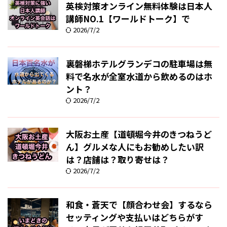
英検対策オンライン無料体験は日本人
講師NO.1【ワールドトーク】で
2026/7/2
裏磐梯ホテルグランデコの駐車場は無
料で名水が全室水道から飲めるのはホ
ント？
2026/7/2
大阪お土産【道頓堀今井のきつねうど
ん】グルメな人にもお勧めしたい訳
は？店舗は？取り寄せは？
2026/7/2
和食・蒼天で【顔合わせ会】するなら
セッティングや支払いはどちらがす