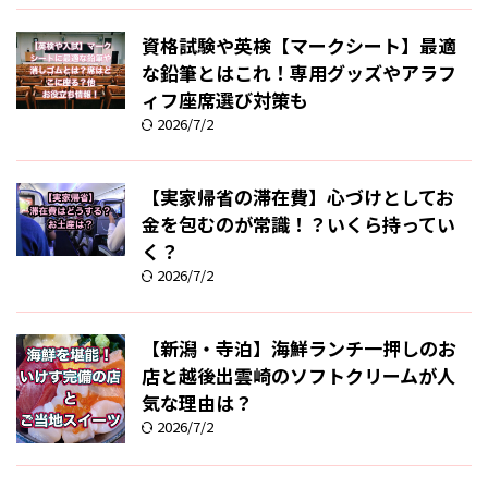
資格試験や英検【マークシート】最適
な鉛筆とはこれ！専用グッズやアラフ
ィフ座席選び対策も
2026/7/2
【実家帰省の滞在費】心づけとしてお
金を包むのが常識！？いくら持ってい
く？
2026/7/2
【新潟・寺泊】海鮮ランチ一押しのお
店と越後出雲崎のソフトクリームが人
気な理由は？
2026/7/2