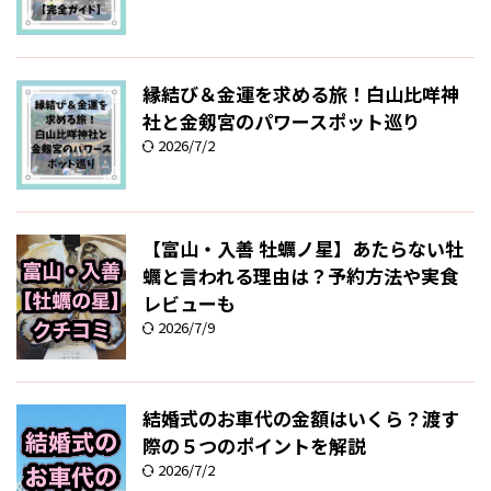
縁結び＆金運を求める旅！白山比咩神
社と金剱宮のパワースポット巡り
2026/7/2
【富山・入善 牡蠣ノ星】あたらない牡
蠣と言われる理由は？予約方法や実食
レビューも
2026/7/9
結婚式のお車代の金額はいくら？渡す
際の５つのポイントを解説
2026/7/2