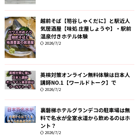
越前そば【笏谷しゃくだに】と駅近人
気居酒屋【味処 庄屋しょうや】・駅前
温泉付きホテル体験
2026/7/2
英検対策オンライン無料体験は日本人
講師NO.1【ワールドトーク】で
2026/7/2
裏磐梯ホテルグランデコの駐車場は無
料で名水が全室水道から飲めるのはホ
ント？
2026/7/2