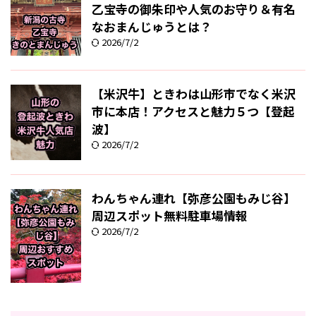
乙宝寺の御朱印や人気のお守り＆有名
なおまんじゅうとは？
2026/7/2
【米沢牛】ときわは山形市でなく米沢
市に本店！アクセスと魅力５つ【登起
波】
2026/7/2
わんちゃん連れ【弥彦公園もみじ谷】
周辺スポット無料駐車場情報
2026/7/2