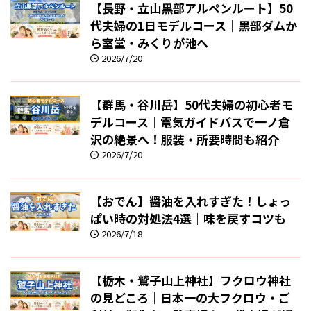
【長野・立山黒部アルペンルート】50
代夫婦の1日モデルコース｜黒部ダムか
ら室堂・みくりが池へ
2026/7/20
【群馬・谷川岳】50代夫婦の初心者モ
デルコース｜電気ガイドバスで一ノ倉
沢の絶景へ！服装・所要時間も紹介
2026/7/20
【おでん】醤油を入れすぎた！しょっ
ぱい時の対処法4選｜味を戻すコツも
2026/7/18
【栃木・鷲子山上神社】フクロウ神社
の見どころ｜日本一の大フクロウ・ご