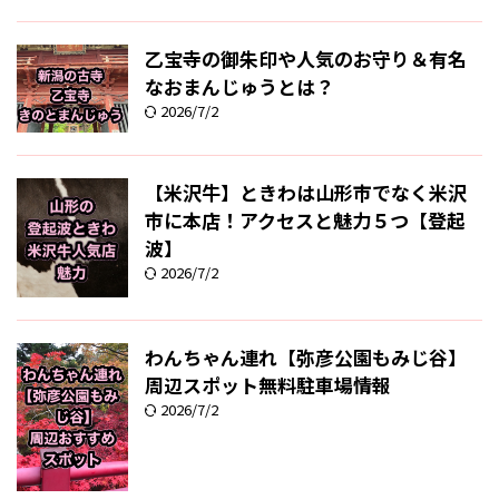
乙宝寺の御朱印や人気のお守り＆有名
なおまんじゅうとは？
2026/7/2
【米沢牛】ときわは山形市でなく米沢
市に本店！アクセスと魅力５つ【登起
波】
2026/7/2
わんちゃん連れ【弥彦公園もみじ谷】
周辺スポット無料駐車場情報
2026/7/2