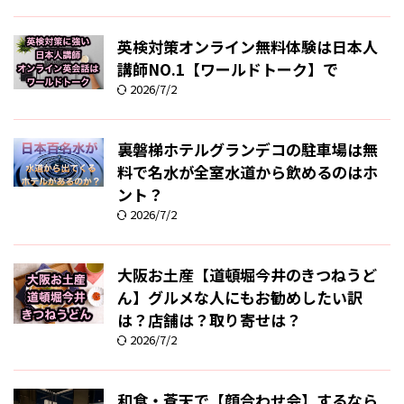
英検対策オンライン無料体験は日本人
講師NO.1【ワールドトーク】で
2026/7/2
裏磐梯ホテルグランデコの駐車場は無
料で名水が全室水道から飲めるのはホ
ント？
2026/7/2
大阪お土産【道頓堀今井のきつねうど
ん】グルメな人にもお勧めしたい訳
は？店舗は？取り寄せは？
2026/7/2
和食・蒼天で【顔合わせ会】するなら