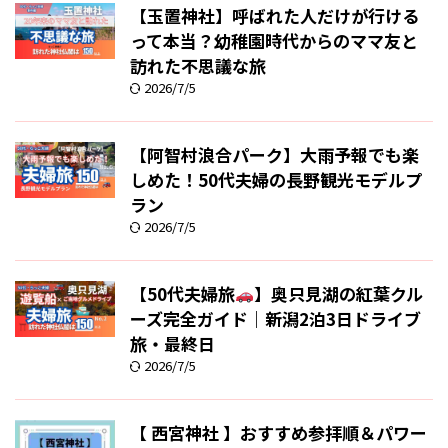
【玉置神社】呼ばれた人だけが行ける
って本当？幼稚園時代からのママ友と
訪れた不思議な旅
2026/7/5
【阿智村浪合パーク】大雨予報でも楽
しめた！50代夫婦の長野観光モデルプ
ラン
2026/7/5
【50代夫婦旅
】奥只見湖の紅葉クル
ーズ完全ガイド｜新潟2泊3日ドライブ
旅・最終日
2026/7/5
【 西宮神社 】おすすめ参拝順＆パワー