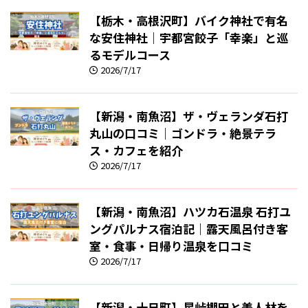
【栃木・高根沢町】バイク神社で有名
な安住神社｜宇都宮餃子「幸楽」と巡
るモデルコース
2026/7/17
【新潟・南魚沼】ザ・ヴェランダ石打
丸山の口コミ｜ゴンドラ・絶景テラ
ス・カフェを紹介
2026/7/17
【新潟・南魚沼】ハツカ石温泉 石打ユ
ングパルナス宿泊記｜露天風呂付き客
室・食事・日帰り温泉を口コミ
2026/7/17
【新潟・十日町】星峠棚田と美人林を