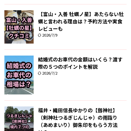
【富山・入善 牡蠣ノ星】あたらない牡
蠣と言われる理由は？予約方法や実食
レビューも
2026/7/9
結婚式のお車代の金額はいくら？渡す
際の５つのポイントを解説
2026/7/2
福井・織田信長ゆかりの【劔神社】
（剣神社つるぎじんじゃ）の雨詣り
（あめまいり）御朱印をもらう方法