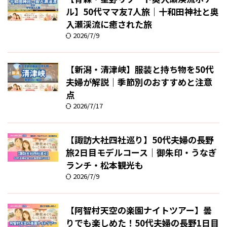
ル】50代ママ友7人旅｜十和田神社と奥
入瀬渓流に癒された旅
2026/7/9
【新潟・清津峡】服装と持ち物を50代
夫婦が解説｜季節別のおすすめと注意
点
2026/7/17
【諏訪大社四社巡り】50代夫婦の長野
旅2日目モデルコース｜御朱印・うなぎ
ランチ・松本観光も
2026/7/9
【阿智村天空の楽園ナイトツアー】曇
りでも楽しめた！50代夫婦の長野1日目