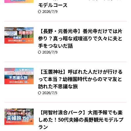
モデルコース
2026/7/9
【長野・元善光寺】善光寺だけでは片
参り？真っ暗な戒壇巡りで久々に夫と
手をつないだ話
2026/7/9
【玉置神社】呼ばれた人だけが行ける
って本当？幼稚園時代からのママ友と
訪れた不思議な旅
2026/7/5
【阿智村浪合パーク】大雨予報でも楽
しめた！50代夫婦の長野観光モデルプ
ラン