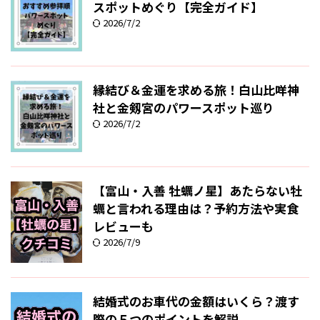
スポットめぐり【完全ガイド】
2026/7/2
縁結び＆金運を求める旅！白山比咩神
社と金剱宮のパワースポット巡り
2026/7/2
【富山・入善 牡蠣ノ星】あたらない牡
蠣と言われる理由は？予約方法や実食
レビューも
2026/7/9
結婚式のお車代の金額はいくら？渡す
際の５つのポイントを解説