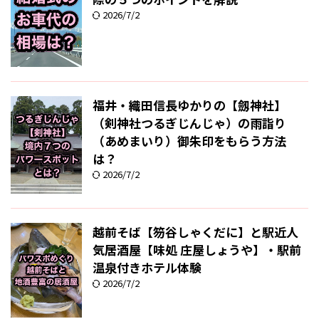
2026/7/2
福井・織田信長ゆかりの【劔神社】
（剣神社つるぎじんじゃ）の雨詣り
（あめまいり）御朱印をもらう方法
は？
2026/7/2
越前そば【笏谷しゃくだに】と駅近人
気居酒屋【味処 庄屋しょうや】・駅前
温泉付きホテル体験
2026/7/2