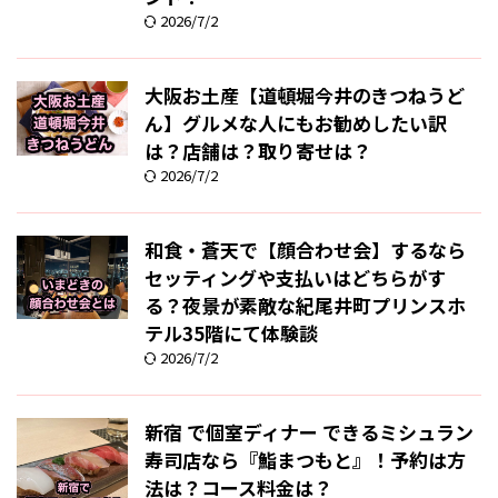
2026/7/2
大阪お土産【道頓堀今井のきつねうど
ん】グルメな人にもお勧めしたい訳
は？店舗は？取り寄せは？
2026/7/2
和食・蒼天で【顔合わせ会】するなら
セッティングや支払いはどちらがす
る？夜景が素敵な紀尾井町プリンスホ
テル35階にて体験談
2026/7/2
新宿 で個室ディナー できるミシュラン
寿司店なら『鮨まつもと』！予約は方
法は？コース料金は？