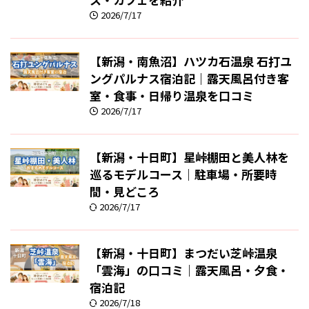
2026/7/17
【新潟・南魚沼】ハツカ石温泉 石打ユ
ングパルナス宿泊記｜露天風呂付き客
室・食事・日帰り温泉を口コミ
2026/7/17
【新潟・十日町】星峠棚田と美人林を
巡るモデルコース｜駐車場・所要時
間・見どころ
2026/7/17
【新潟・十日町】まつだい芝峠温泉
「雲海」の口コミ｜露天風呂・夕食・
宿泊記
2026/7/18