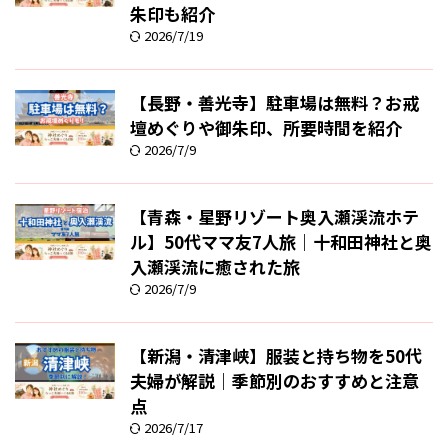
朱印も紹介
2026/7/19
【長野・善光寺】駐車場は無料？お戒
壇めぐりや御朱印、所要時間を紹介
2026/7/9
【青森・星野リゾート奥入瀬渓流ホテ
ル】50代ママ友7人旅｜十和田神社と奥
入瀬渓流に癒された旅
2026/7/9
【新潟・清津峡】服装と持ち物を50代
夫婦が解説｜季節別のおすすめと注意
点
2026/7/17