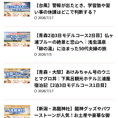
【台風】警報が出たとき、学習塾や習
い事の休講はどこで判断する？
2026/7/17
【青森2泊3日モデルコース2日目】仏ヶ
浦ブルーの絶景と恐山へ｜浅虫温泉
「柳の湯」に泊まった50代夫婦の旅
2026/7/5
【青森・大間】あけみちゃん号のウニ
とマグロ丼｜下風呂観光ホテル三浦屋
宿泊記【2泊3日モデルコース1日目】
2026/7/17
【新潟・高龍神社】龍神グッズやパワ
ーストーンが人気！お土産や豪華な御