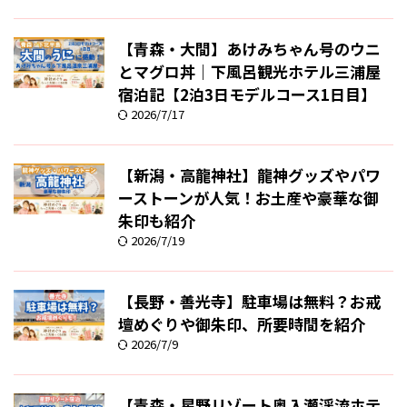
【青森・大間】あけみちゃん号のウニ
とマグロ丼｜下風呂観光ホテル三浦屋
宿泊記【2泊3日モデルコース1日目】
2026/7/17
【新潟・高龍神社】龍神グッズやパワ
ーストーンが人気！お土産や豪華な御
朱印も紹介
2026/7/19
【長野・善光寺】駐車場は無料？お戒
壇めぐりや御朱印、所要時間を紹介
2026/7/9
【青森・星野リゾート奥入瀬渓流ホテ