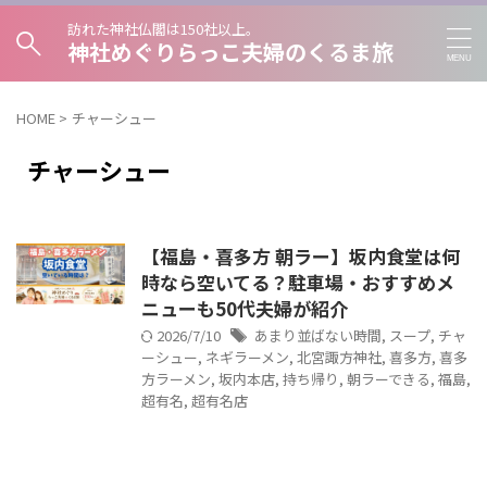
訪れた神社仏閣は150社以上。
神社めぐりらっこ夫婦のくるま旅
HOME
>
チャーシュー
チャーシュー
【福島・喜多方 朝ラー】坂内食堂は何
時なら空いてる？駐車場・おすすめメ
ニューも50代夫婦が紹介
2026/7/10
あまり並ばない時間
,
スープ
,
チャ
ーシュー
,
ネギラーメン
,
北宮諏方神社
,
喜多方
,
喜多
方ラーメン
,
坂内本店
,
持ち帰り
,
朝ラーできる
,
福島
,
超有名
,
超有名店