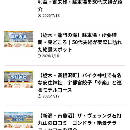
利益・御朱印・駐車場を50代夫婦が紹
介
2026/7/18
【栃木・龍門の滝】駐車場・所要時
間・見どころ｜50代夫婦が実際に訪れ
た絶景スポット
2026/7/18
【栃木・高根沢町】バイク神社で有名
な安住神社｜宇都宮餃子「幸楽」と巡
るモデルコース
2026/7/17
【新潟・南魚沼】ザ・ヴェランダ石打
丸山の口コミ｜ゴンドラ・絶景テラ
ス・カフェを紹介