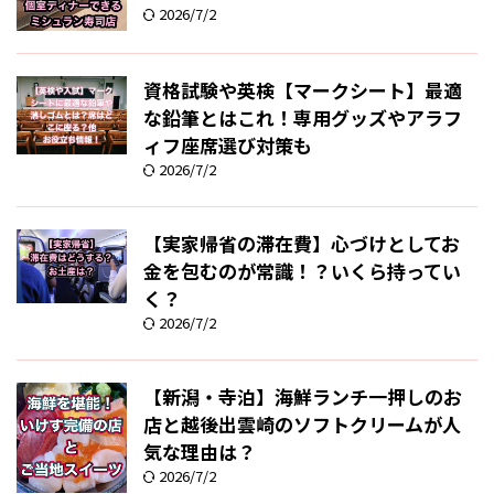
2026/7/2
資格試験や英検【マークシート】最適
な鉛筆とはこれ！専用グッズやアラフ
ィフ座席選び対策も
2026/7/2
【実家帰省の滞在費】心づけとしてお
金を包むのが常識！？いくら持ってい
く？
2026/7/2
【新潟・寺泊】海鮮ランチ一押しのお
店と越後出雲崎のソフトクリームが人
気な理由は？
2026/7/2