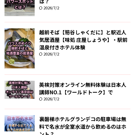
は？
2026/7/2
越前そば【笏谷しゃくだに】と駅近人
気居酒屋【味処 庄屋しょうや】・駅前
温泉付きホテル体験
2026/7/2
英検対策オンライン無料体験は日本人
講師NO.1【ワールドトーク】で
2026/7/2
裏磐梯ホテルグランデコの駐車場は無
料で名水が全室水道から飲めるのはホ
ント？