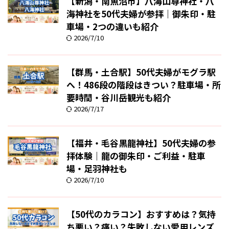
【新潟・南魚沼市】八海山尊神社・八
海神社を50代夫婦が参拝｜御朱印・駐
車場・2つの違いも紹介
2026/7/10
【群馬・土合駅】50代夫婦がモグラ駅
へ！486段の階段はきつい？駐車場・所
要時間・谷川岳観光も紹介
2026/7/17
【福井・毛谷黒龍神社】50代夫婦の参
拝体験｜龍の御朱印・ご利益・駐車
場・足羽神社も
2026/7/10
【50代のカラコン】おすすめは？気持
ち悪い？痛い？失敗しない愛用レンズ