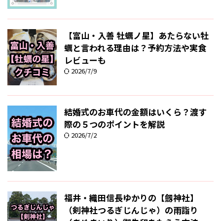
【富山・入善 牡蠣ノ星】あたらない牡
蠣と言われる理由は？予約方法や実食
レビューも
2026/7/9
結婚式のお車代の金額はいくら？渡す
際の５つのポイントを解説
2026/7/2
福井・織田信長ゆかりの【劔神社】
（剣神社つるぎじんじゃ）の雨詣り