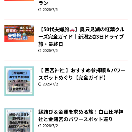
ラン
2026/7/5
【50代夫婦旅
】奥只見湖の紅葉クル
ーズ完全ガイド｜新潟2泊3日ドライブ
旅・最終日
2026/7/5
【 西宮神社 】おすすめ参拝順＆パワー
スポットめぐり【完全ガイド】
2026/7/2
縁結び＆金運を求める旅！白山比咩神
社と金剱宮のパワースポット巡り
2026/7/2