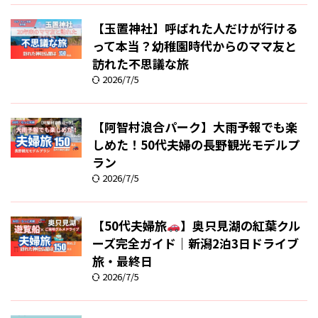
【玉置神社】呼ばれた人だけが行ける
って本当？幼稚園時代からのママ友と
訪れた不思議な旅
2026/7/5
【阿智村浪合パーク】大雨予報でも楽
しめた！50代夫婦の長野観光モデルプ
ラン
2026/7/5
【50代夫婦旅
】奥只見湖の紅葉クル
ーズ完全ガイド｜新潟2泊3日ドライブ
旅・最終日
2026/7/5