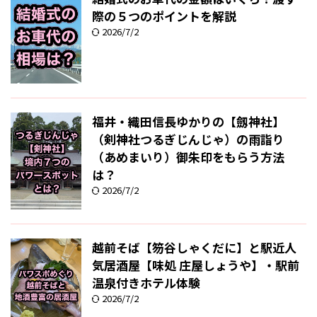
際の５つのポイントを解説
2026/7/2
福井・織田信長ゆかりの【劔神社】
（剣神社つるぎじんじゃ）の雨詣り
（あめまいり）御朱印をもらう方法
は？
2026/7/2
越前そば【笏谷しゃくだに】と駅近人
気居酒屋【味処 庄屋しょうや】・駅前
温泉付きホテル体験
2026/7/2