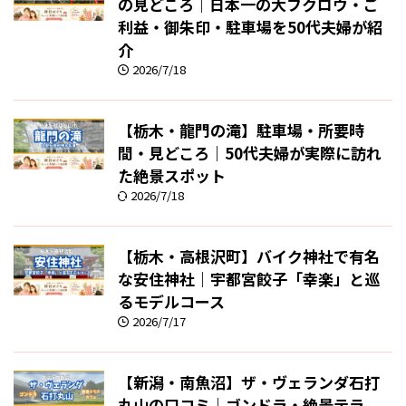
の見どころ｜日本一の大フクロウ・ご
利益・御朱印・駐車場を50代夫婦が紹
介
2026/7/18
【栃木・龍門の滝】駐車場・所要時
間・見どころ｜50代夫婦が実際に訪れ
た絶景スポット
2026/7/18
【栃木・高根沢町】バイク神社で有名
な安住神社｜宇都宮餃子「幸楽」と巡
るモデルコース
2026/7/17
【新潟・南魚沼】ザ・ヴェランダ石打
丸山の口コミ｜ゴンドラ・絶景テラ