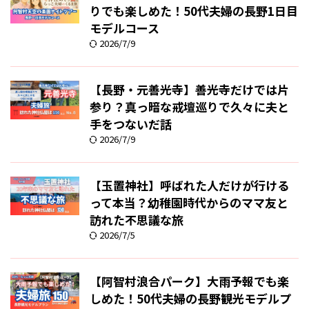
りでも楽しめた！50代夫婦の長野1日目
モデルコース
2026/7/9
【長野・元善光寺】善光寺だけでは片
参り？真っ暗な戒壇巡りで久々に夫と
手をつないだ話
2026/7/9
【玉置神社】呼ばれた人だけが行ける
って本当？幼稚園時代からのママ友と
訪れた不思議な旅
2026/7/5
【阿智村浪合パーク】大雨予報でも楽
しめた！50代夫婦の長野観光モデルプ