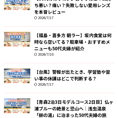
ち悪い？痛い？失敗しない愛用レンズ
を本音レビュー
2026/7/17
【福島・喜多方 朝ラー】坂内食堂は何
時なら空いてる？駐車場・おすすめメ
ニューも50代夫婦が紹介
2026/7/10
【台風】警報が出たとき、学習塾や習
い事の休講はどこで判断する？
2026/7/17
【青森2泊3日モデルコース2日目】仏ヶ
浦ブルーの絶景と恐山へ｜浅虫温泉
「柳の湯」に泊まった50代夫婦の旅