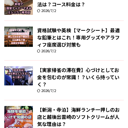
法は？コース料金は？
2026/7/2
資格試験や英検【マークシート】最適
な鉛筆とはこれ！専用グッズやアラフ
ィフ座席選び対策も
2026/7/2
【実家帰省の滞在費】心づけとしてお
金を包むのが常識！？いくら持ってい
く？
2026/7/2
【新潟・寺泊】海鮮ランチ一押しのお
店と越後出雲崎のソフトクリームが人
気な理由は？