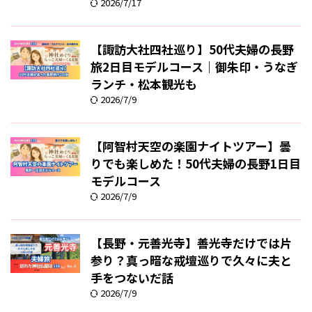
2026/7/17
【諏訪大社四社巡り】50代夫婦の長野
旅2日目モデルコース｜御朱印・うなぎ
ランチ・松本観光も
2026/7/9
【阿智村天空の楽園ナイトツアー】曇
りでも楽しめた！50代夫婦の長野1日目
モデルコース
2026/7/9
【長野・元善光寺】善光寺だけでは片
参り？真っ暗な戒壇巡りで久々に夫と
手をつないだ話
2026/7/9