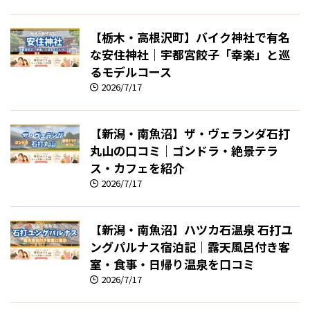
【栃木・高根沢町】バイク神社で有名
な安住神社｜宇都宮餃子「幸楽」と巡
るモデルコース
2026/7/17
【新潟・南魚沼】ザ・ヴェランダ石打
丸山の口コミ｜ゴンドラ・絶景テラ
ス・カフェを紹介
2026/7/17
【新潟・南魚沼】ハツカ石温泉 石打ユ
ングパルナス宿泊記｜露天風呂付き客
室・食事・日帰り温泉を口コミ
2026/7/17