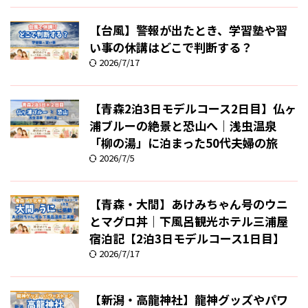
【台風】警報が出たとき、学習塾や習
い事の休講はどこで判断する？
2026/7/17
【青森2泊3日モデルコース2日目】仏ヶ
浦ブルーの絶景と恐山へ｜浅虫温泉
「柳の湯」に泊まった50代夫婦の旅
2026/7/5
【青森・大間】あけみちゃん号のウニ
とマグロ丼｜下風呂観光ホテル三浦屋
宿泊記【2泊3日モデルコース1日目】
2026/7/17
【新潟・高龍神社】龍神グッズやパワ