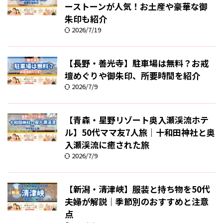
ーストーンが人気！お土産や豪華な御
朱印も紹介
2026/7/19
【長野・善光寺】駐車場は無料？お戒
壇めぐりや御朱印、所要時間を紹介
2026/7/9
【青森・星野リゾート奥入瀬渓流ホテ
ル】50代ママ友7人旅｜十和田神社と奥
入瀬渓流に癒された旅
2026/7/9
【新潟・清津峡】服装と持ち物を50代
夫婦が解説｜季節別のおすすめと注意
点