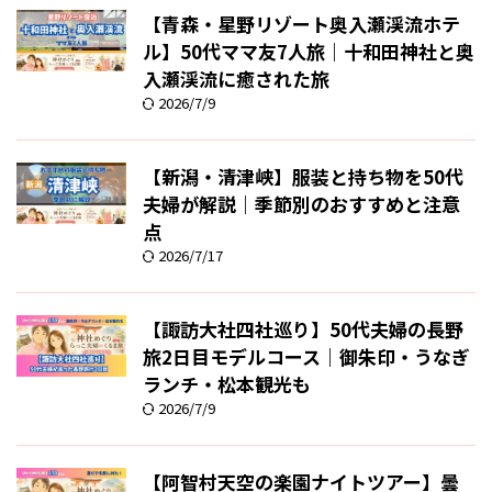
【青森・星野リゾート奥入瀬渓流ホテ
ル】50代ママ友7人旅｜十和田神社と奥
入瀬渓流に癒された旅
2026/7/9
【新潟・清津峡】服装と持ち物を50代
夫婦が解説｜季節別のおすすめと注意
点
2026/7/17
【諏訪大社四社巡り】50代夫婦の長野
旅2日目モデルコース｜御朱印・うなぎ
ランチ・松本観光も
2026/7/9
【阿智村天空の楽園ナイトツアー】曇