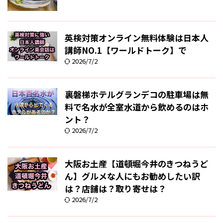
英検対策オンライン無料体験は日本人
講師NO.1【ワールドトーク】で
2026/7/2
裏磐梯ホテルグランデコの駐車場は無
料で名水が全室水道から飲めるのはホ
ント？
2026/7/2
大阪お土産【道頓堀今井のきつねうど
ん】グルメな人にもお勧めしたい訳
は？店舗は？取り寄せは？
2026/7/2