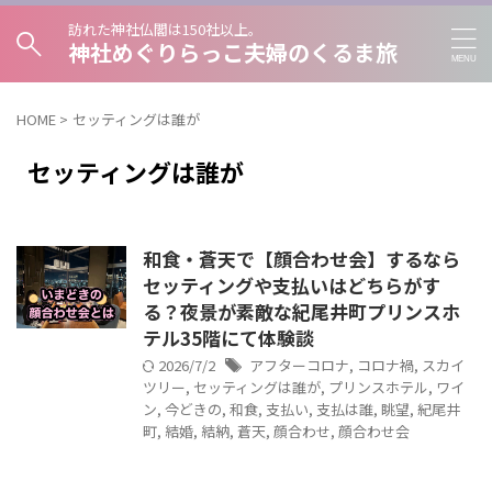
訪れた神社仏閣は150社以上。
神社めぐりらっこ夫婦のくるま旅
HOME
>
セッティングは誰が
セッティングは誰が
和食・蒼天で【顔合わせ会】するなら
セッティングや支払いはどちらがす
る？夜景が素敵な紀尾井町プリンスホ
テル35階にて体験談
2026/7/2
アフターコロナ
,
コロナ禍
,
スカイ
ツリー
,
セッティングは誰が
,
プリンスホテル
,
ワイ
ン
,
今どきの
,
和食
,
支払い
,
支払は誰
,
眺望
,
紀尾井
町
,
結婚
,
結納
,
蒼天
,
顔合わせ
,
顔合わせ会