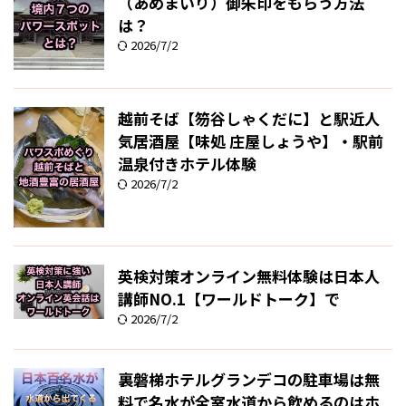
（あめまいり）御朱印をもらう方法
は？
2026/7/2
越前そば【笏谷しゃくだに】と駅近人
気居酒屋【味処 庄屋しょうや】・駅前
温泉付きホテル体験
2026/7/2
英検対策オンライン無料体験は日本人
講師NO.1【ワールドトーク】で
2026/7/2
裏磐梯ホテルグランデコの駐車場は無
料で名水が全室水道から飲めるのはホ