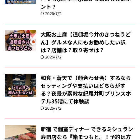
ント？
2026/7/2
大阪お土産【道頓堀今井のきつねうど
ん】グルメな人にもお勧めしたい訳
は？店舗は？取り寄せは？
2026/7/2
和食・蒼天で【顔合わせ会】するなら
セッティングや支払いはどちらがす
る？夜景が素敵な紀尾井町プリンスホ
テル35階にて体験談
2026/7/2
新宿 で個室ディナー できるミシュラン
寿司店なら『鮨まつもと』！予約は方