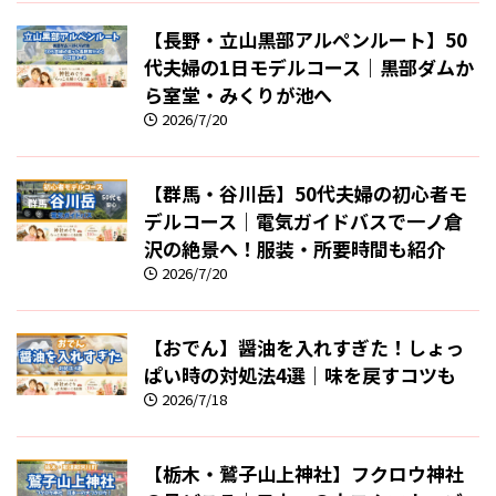
【長野・立山黒部アルペンルート】50
代夫婦の1日モデルコース｜黒部ダムか
ら室堂・みくりが池へ
2026/7/20
【群馬・谷川岳】50代夫婦の初心者モ
デルコース｜電気ガイドバスで一ノ倉
沢の絶景へ！服装・所要時間も紹介
2026/7/20
【おでん】醤油を入れすぎた！しょっ
ぱい時の対処法4選｜味を戻すコツも
2026/7/18
【栃木・鷲子山上神社】フクロウ神社