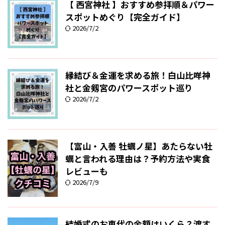
【 西宮神社 】おすすめ参拝順＆パワー
スポットめぐり【完全ガイド】
2026/7/2
縁結び＆金運を求める旅！白山比咩神
社と金剱宮のパワースポット巡り
2026/7/2
【富山・入善 牡蠣ノ星】あたらない牡
蠣と言われる理由は？予約方法や実食
レビューも
2026/7/9
結婚式のお車代の金額はいくら？渡す