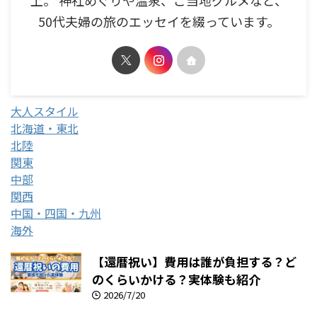
上。 神社めぐりや温泉、ご当地グルメなど、
50代夫婦の旅のエッセイを綴っています。
大人スタイル
北海道・東北
北陸
関東
中部
関西
中国・四国・九州
海外
【還暦祝い】費用は誰が負担する？ど
のくらいかける？実体験も紹介
2026/7/20