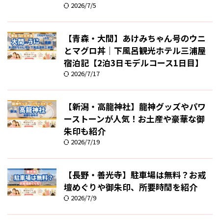
2026/7/5
【青森・大間】あけみちゃん号のウニ
とマグロ丼｜下風呂観光ホテル三浦屋
宿泊記【2泊3日モデルコース1日目】
2026/7/17
【新潟・高龍神社】龍神グッズやパワ
ーストーンが人気！お土産や豪華な御
朱印も紹介
2026/7/19
【長野・善光寺】駐車場は無料？お戒
壇めぐりや御朱印、所要時間を紹介
2026/7/9