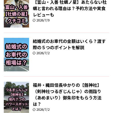
【富山・入善 牡蠣ノ星】あたらない牡
蠣と言われる理由は？予約方法や実食
レビューも
2026/7/9
結婚式のお車代の金額はいくら？渡す
際の５つのポイントを解説
2026/7/2
福井・織田信長ゆかりの【劔神社】
（剣神社つるぎじんじゃ）の雨詣り
（あめまいり）御朱印をもらう方法
は？
2026/7/2