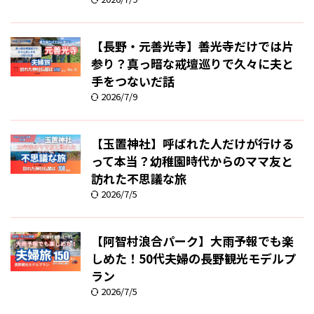
【長野・元善光寺】善光寺だけでは片
参り？真っ暗な戒壇巡りで久々に夫と
手をつないだ話
2026/7/9
【玉置神社】呼ばれた人だけが行ける
って本当？幼稚園時代からのママ友と
訪れた不思議な旅
2026/7/5
【阿智村浪合パーク】大雨予報でも楽
しめた！50代夫婦の長野観光モデルプ
ラン
2026/7/5