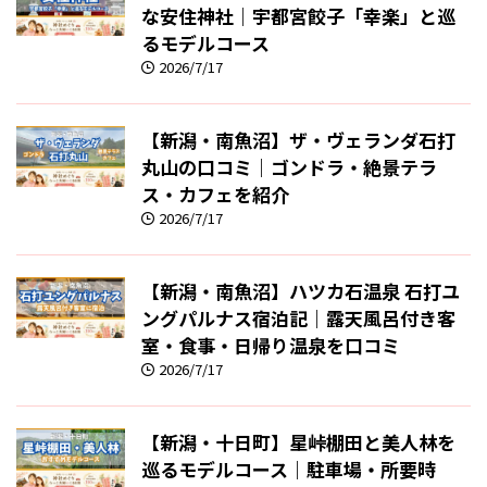
な安住神社｜宇都宮餃子「幸楽」と巡
るモデルコース
2026/7/17
【新潟・南魚沼】ザ・ヴェランダ石打
丸山の口コミ｜ゴンドラ・絶景テラ
ス・カフェを紹介
2026/7/17
【新潟・南魚沼】ハツカ石温泉 石打ユ
ングパルナス宿泊記｜露天風呂付き客
室・食事・日帰り温泉を口コミ
2026/7/17
【新潟・十日町】星峠棚田と美人林を
巡るモデルコース｜駐車場・所要時