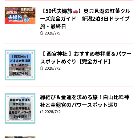
【50代夫婦旅
】奥只見湖の紅葉クル
ーズ完全ガイド｜新潟2泊3日ドライブ
旅・最終日
2026/7/5
【 西宮神社 】おすすめ参拝順＆パワー
スポットめぐり【完全ガイド】
2026/7/2
縁結び＆金運を求める旅！白山比咩神
社と金剱宮のパワースポット巡り
2026/7/2