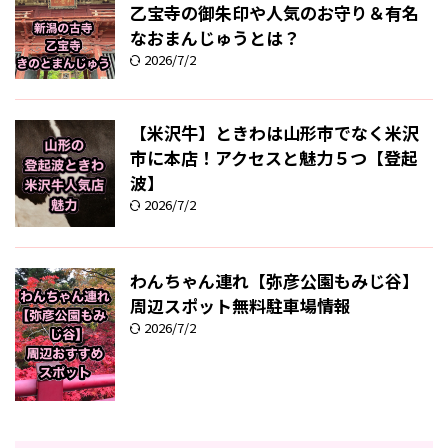
乙宝寺の御朱印や人気のお守り＆有名
なおまんじゅうとは？
2026/7/2
【米沢牛】ときわは山形市でなく米沢
市に本店！アクセスと魅力５つ【登起
波】
2026/7/2
わんちゃん連れ【弥彦公園もみじ谷】
周辺スポット無料駐車場情報
2026/7/2