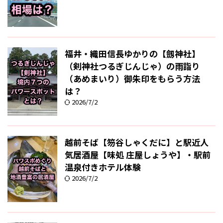
福井・織田信長ゆかりの【劔神社】
（剣神社つるぎじんじゃ）の雨詣り
（あめまいり）御朱印をもらう方法
は？
2026/7/2
越前そば【笏谷しゃくだに】と駅近人
気居酒屋【味処 庄屋しょうや】・駅前
温泉付きホテル体験
2026/7/2