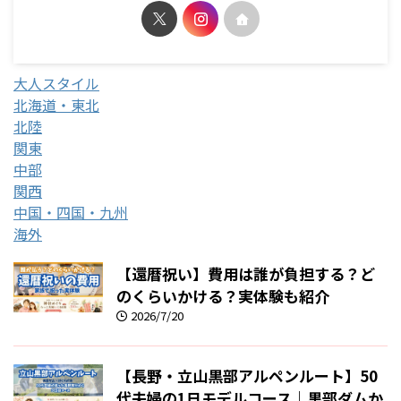
大人スタイル
北海道・東北
北陸
関東
中部
関西
中国・四国・九州
海外
【還暦祝い】費用は誰が負担する？ど
のくらいかける？実体験も紹介
2026/7/20
【長野・立山黒部アルペンルート】50
代夫婦の1日モデルコース｜黒部ダムか