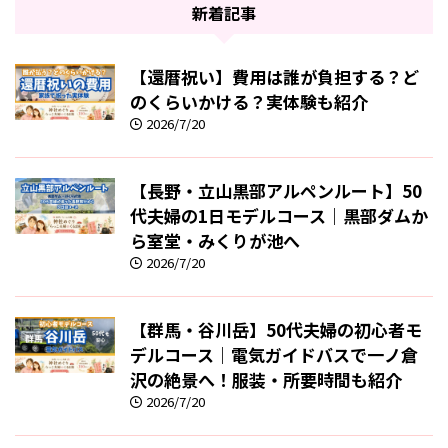
新着記事
【還暦祝い】費用は誰が負担する？ど
のくらいかける？実体験も紹介
2026/7/20
【長野・立山黒部アルペンルート】50
代夫婦の1日モデルコース｜黒部ダムか
ら室堂・みくりが池へ
2026/7/20
【群馬・谷川岳】50代夫婦の初心者モ
デルコース｜電気ガイドバスで一ノ倉
沢の絶景へ！服装・所要時間も紹介
2026/7/20