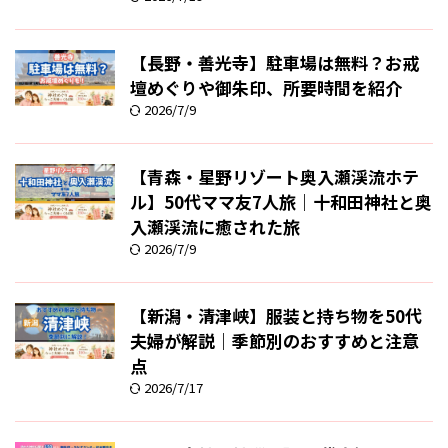
【長野・善光寺】駐車場は無料？お戒
壇めぐりや御朱印、所要時間を紹介
2026/7/9
【青森・星野リゾート奥入瀬渓流ホテ
ル】50代ママ友7人旅｜十和田神社と奥
入瀬渓流に癒された旅
2026/7/9
【新潟・清津峡】服装と持ち物を50代
夫婦が解説｜季節別のおすすめと注意
点
2026/7/17