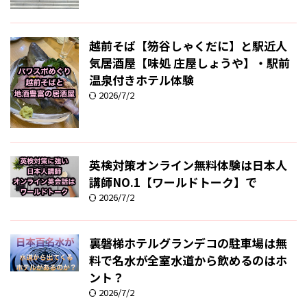
越前そば【笏谷しゃくだに】と駅近人
気居酒屋【味処 庄屋しょうや】・駅前
温泉付きホテル体験
2026/7/2
英検対策オンライン無料体験は日本人
講師NO.1【ワールドトーク】で
2026/7/2
裏磐梯ホテルグランデコの駐車場は無
料で名水が全室水道から飲めるのはホ
ント？
2026/7/2