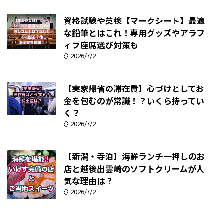
資格試験や英検【マークシート】最適
な鉛筆とはこれ！専用グッズやアラフ
ィフ座席選び対策も
2026/7/2
【実家帰省の滞在費】心づけとしてお
金を包むのが常識！？いくら持ってい
く？
2026/7/2
【新潟・寺泊】海鮮ランチ一押しのお
店と越後出雲崎のソフトクリームが人
気な理由は？
2026/7/2