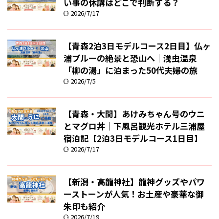
い事の休講はどこで判断する？
2026/7/17
【青森2泊3日モデルコース2日目】仏ヶ
浦ブルーの絶景と恐山へ｜浅虫温泉
「柳の湯」に泊まった50代夫婦の旅
2026/7/5
【青森・大間】あけみちゃん号のウニ
とマグロ丼｜下風呂観光ホテル三浦屋
宿泊記【2泊3日モデルコース1日目】
2026/7/17
【新潟・高龍神社】龍神グッズやパワ
ーストーンが人気！お土産や豪華な御
朱印も紹介
2026/7/19