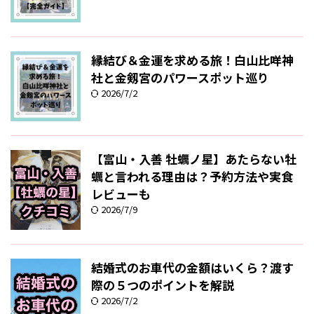
縁結び＆金運を求める旅！白山比咩神
社と金剱宮のパワースポット巡り
2026/7/2
【富山・入善 牡蠣ノ星】あたらない牡
蠣と言われる理由は？予約方法や実食
レビューも
2026/7/9
結婚式のお車代の金額はいくら？渡す
際の５つのポイントを解説
2026/7/2