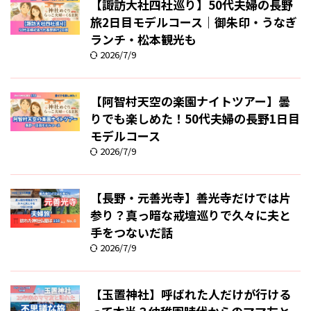
【諏訪大社四社巡り】50代夫婦の長野
旅2日目モデルコース｜御朱印・うなぎ
ランチ・松本観光も
2026/7/9
【阿智村天空の楽園ナイトツアー】曇
りでも楽しめた！50代夫婦の長野1日目
モデルコース
2026/7/9
【長野・元善光寺】善光寺だけでは片
参り？真っ暗な戒壇巡りで久々に夫と
手をつないだ話
2026/7/9
【玉置神社】呼ばれた人だけが行ける