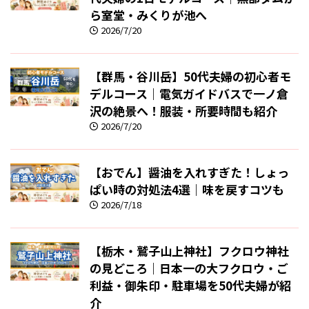
ら室堂・みくりが池へ
2026/7/20
【群馬・谷川岳】50代夫婦の初心者モ
デルコース｜電気ガイドバスで一ノ倉
沢の絶景へ！服装・所要時間も紹介
2026/7/20
【おでん】醤油を入れすぎた！しょっ
ぱい時の対処法4選｜味を戻すコツも
2026/7/18
【栃木・鷲子山上神社】フクロウ神社
の見どころ｜日本一の大フクロウ・ご
利益・御朱印・駐車場を50代夫婦が紹
介