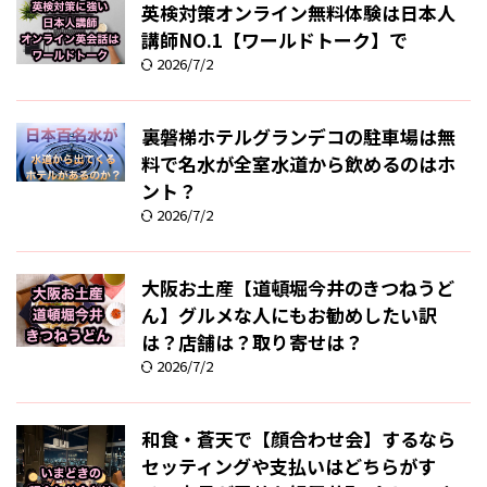
英検対策オンライン無料体験は日本人
講師NO.1【ワールドトーク】で
2026/7/2
裏磐梯ホテルグランデコの駐車場は無
料で名水が全室水道から飲めるのはホ
ント？
2026/7/2
大阪お土産【道頓堀今井のきつねうど
ん】グルメな人にもお勧めしたい訳
は？店舗は？取り寄せは？
2026/7/2
和食・蒼天で【顔合わせ会】するなら
セッティングや支払いはどちらがす