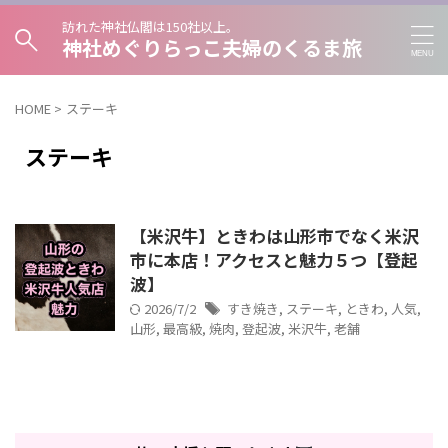
訪れた神社仏閣は150社以上。
神社めぐりらっこ夫婦のくるま旅
HOME
>
ステーキ
ステーキ
【米沢牛】ときわは山形市でなく米沢
市に本店！アクセスと魅力５つ【登起
波】
2026/7/2
すき焼き
,
ステーキ
,
ときわ
,
人気
,
山形
,
最高級
,
焼肉
,
登起波
,
米沢牛
,
老舗