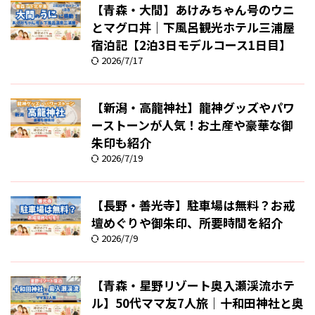
【青森・大間】あけみちゃん号のウニ
とマグロ丼｜下風呂観光ホテル三浦屋
宿泊記【2泊3日モデルコース1日目】
2026/7/17
【新潟・高龍神社】龍神グッズやパワ
ーストーンが人気！お土産や豪華な御
朱印も紹介
2026/7/19
【長野・善光寺】駐車場は無料？お戒
壇めぐりや御朱印、所要時間を紹介
2026/7/9
【青森・星野リゾート奥入瀬渓流ホテ
ル】50代ママ友7人旅｜十和田神社と奥