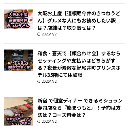
大阪お土産【道頓堀今井のきつねうど
ん】グルメな人にもお勧めしたい訳
は？店舗は？取り寄せは？
2026/7/2
和食・蒼天で【顔合わせ会】するなら
セッティングや支払いはどちらがす
る？夜景が素敵な紀尾井町プリンスホ
テル35階にて体験談
2026/7/2
新宿 で個室ディナー できるミシュラン
寿司店なら『鮨まつもと』！予約は方
法は？コース料金は？
2026/7/2