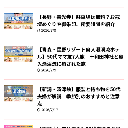
【長野・善光寺】駐車場は無料？お戒
壇めぐりや御朱印、所要時間を紹介
2026/7/9
【青森・星野リゾート奥入瀬渓流ホテ
ル】50代ママ友7人旅｜十和田神社と奥
入瀬渓流に癒された旅
2026/7/9
【新潟・清津峡】服装と持ち物を50代
夫婦が解説｜季節別のおすすめと注意
点
2026/7/17