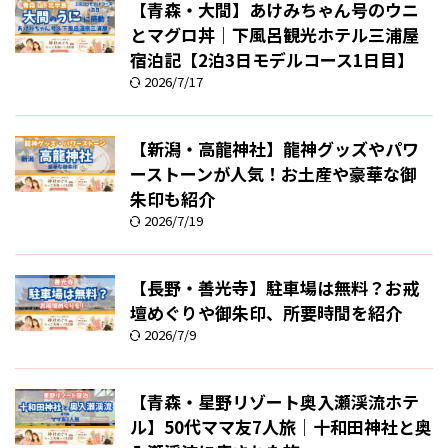
【青森・大間】あけみちゃん号のウニ
とマグロ丼｜下風呂観光ホテル三浦屋
宿泊記【2泊3日モデルコース1日目】
2026/7/17
【新潟・高龍神社】龍神グッズやパワ
ーストーンが人気！お土産や豪華な御
朱印も紹介
2026/7/19
【長野・善光寺】駐車場は無料？お戒
壇めぐりや御朱印、所要時間を紹介
2026/7/9
【青森・星野リゾート奥入瀬渓流ホテ
ル】50代ママ友7人旅｜十和田神社と奥