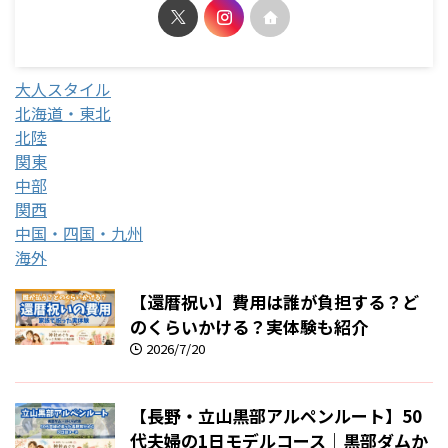
大人スタイル
北海道・東北
北陸
関東
中部
関西
中国・四国・九州
海外
【還暦祝い】費用は誰が負担する？ど
のくらいかける？実体験も紹介
2026/7/20
【長野・立山黒部アルペンルート】50
代夫婦の1日モデルコース｜黒部ダムか