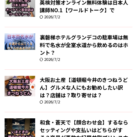
英検対策オンライン無料体験は日本人
講師NO.1【ワールドトーク】で
2026/7/2
裏磐梯ホテルグランデコの駐車場は無
料で名水が全室水道から飲めるのはホ
ント？
2026/7/2
大阪お土産【道頓堀今井のきつねうど
ん】グルメな人にもお勧めしたい訳
は？店舗は？取り寄せは？
2026/7/2
和食・蒼天で【顔合わせ会】するなら
セッティングや支払いはどちらがす