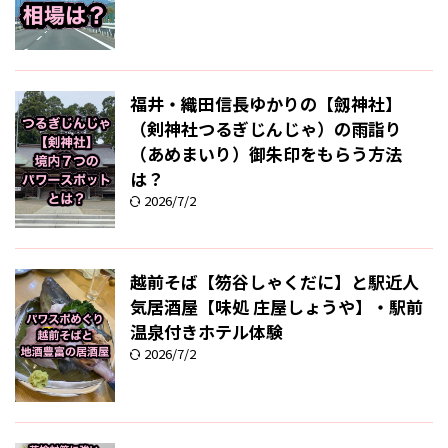
福井・織田信長ゆかりの【劔神社】
（剣神社つるぎじんじゃ）の雨詣り
（あめまいり）御朱印をもらう方法
は？
2026/7/2
越前そば【笏谷しゃくだに】と駅近人
気居酒屋【味処 庄屋しょうや】・駅前
温泉付きホテル体験
2026/7/2