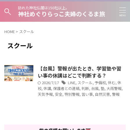
訪れた神社仏閣は150社以上。
神社めぐりらっこ夫婦のくるま旅
HOME
>
スクール
スクール
【台風】警報が出たとき、学習塾や習
い事の休講はどこで判断する？
2026/7/17
LINE
,
スクール
,
予備校
,
休む
,
休
校
,
休講
,
保護者との連絡
,
判断
,
台風
,
塾
,
大雨警報
,
天気予報
,
安全
,
特別警報
,
習い事
,
自然災害
,
警報