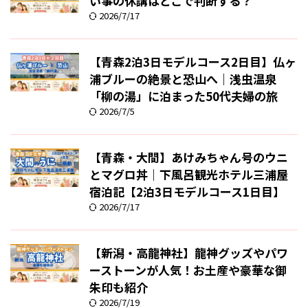
い事の休講はどこで判断する？
2026/7/17
【青森2泊3日モデルコース2日目】仏ヶ
浦ブルーの絶景と恐山へ｜浅虫温泉
「柳の湯」に泊まった50代夫婦の旅
2026/7/5
【青森・大間】あけみちゃん号のウニ
とマグロ丼｜下風呂観光ホテル三浦屋
宿泊記【2泊3日モデルコース1日目】
2026/7/17
【新潟・高龍神社】龍神グッズやパワ
ーストーンが人気！お土産や豪華な御
朱印も紹介
2026/7/19