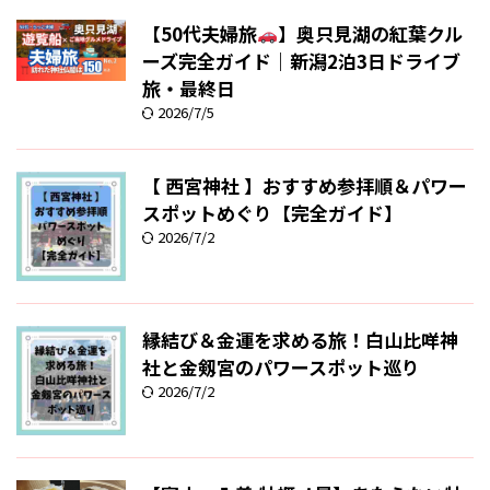
【50代夫婦旅
】奥只見湖の紅葉クル
ーズ完全ガイド｜新潟2泊3日ドライブ
旅・最終日
2026/7/5
【 西宮神社 】おすすめ参拝順＆パワー
スポットめぐり【完全ガイド】
2026/7/2
縁結び＆金運を求める旅！白山比咩神
社と金剱宮のパワースポット巡り
2026/7/2