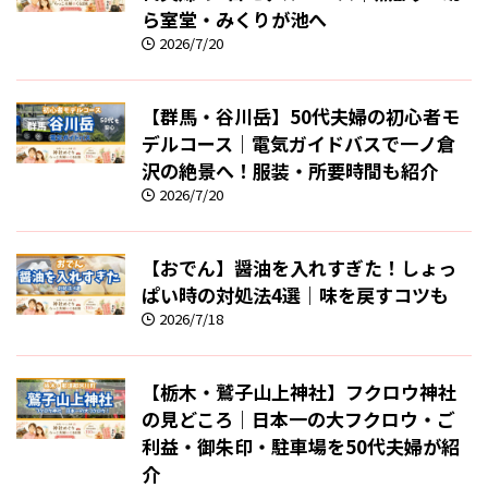
ら室堂・みくりが池へ
2026/7/20
【群馬・谷川岳】50代夫婦の初心者モ
デルコース｜電気ガイドバスで一ノ倉
沢の絶景へ！服装・所要時間も紹介
2026/7/20
【おでん】醤油を入れすぎた！しょっ
ぱい時の対処法4選｜味を戻すコツも
2026/7/18
【栃木・鷲子山上神社】フクロウ神社
の見どころ｜日本一の大フクロウ・ご
利益・御朱印・駐車場を50代夫婦が紹
介