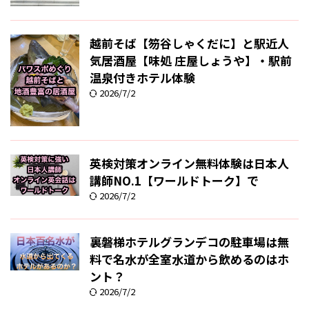
越前そば【笏谷しゃくだに】と駅近人
気居酒屋【味処 庄屋しょうや】・駅前
温泉付きホテル体験
2026/7/2
英検対策オンライン無料体験は日本人
講師NO.1【ワールドトーク】で
2026/7/2
裏磐梯ホテルグランデコの駐車場は無
料で名水が全室水道から飲めるのはホ
ント？
2026/7/2