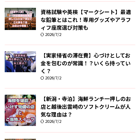
資格試験や英検【マークシート】最適
な鉛筆とはこれ！専用グッズやアラフ
ィフ座席選び対策も
2026/7/2
【実家帰省の滞在費】心づけとしてお
金を包むのが常識！？いくら持ってい
く？
2026/7/2
【新潟・寺泊】海鮮ランチ一押しのお
店と越後出雲崎のソフトクリームが人
気な理由は？
2026/7/2