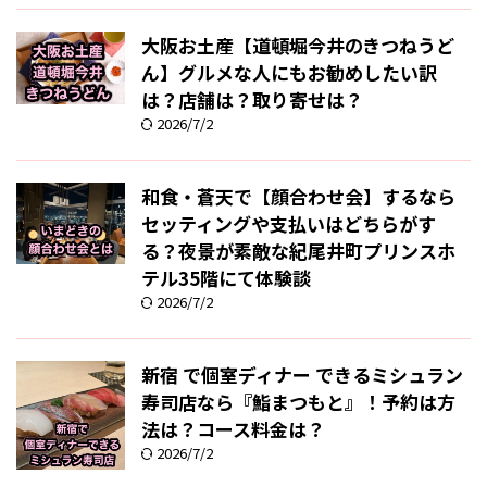
大阪お土産【道頓堀今井のきつねうど
ん】グルメな人にもお勧めしたい訳
は？店舗は？取り寄せは？
2026/7/2
和食・蒼天で【顔合わせ会】するなら
セッティングや支払いはどちらがす
る？夜景が素敵な紀尾井町プリンスホ
テル35階にて体験談
2026/7/2
新宿 で個室ディナー できるミシュラン
寿司店なら『鮨まつもと』！予約は方
法は？コース料金は？
2026/7/2