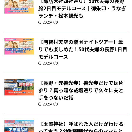
【諏訪大社四社巡り】50代夫婦の長野
旅2日目モデルコース｜御朱印・うなぎ
ランチ・松本観光も
2026/7/9
【阿智村天空の楽園ナイトツアー】曇
りでも楽しめた！50代夫婦の長野1日目
モデルコース
2026/7/9
【長野・元善光寺】善光寺だけでは片
参り？真っ暗な戒壇巡りで久々に夫と
手をつないだ話
2026/7/9
【玉置神社】呼ばれた人だけが行ける
って本当？幼稚園時代からのママ友と