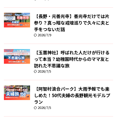
【長野・元善光寺】善光寺だけでは片
参り？真っ暗な戒壇巡りで久々に夫と
手をつないだ話
2026/7/9
【玉置神社】呼ばれた人だけが行ける
って本当？幼稚園時代からのママ友と
訪れた不思議な旅
2026/7/5
【阿智村浪合パーク】大雨予報でも楽
しめた！50代夫婦の長野観光モデルプ
ラン
2026/7/5