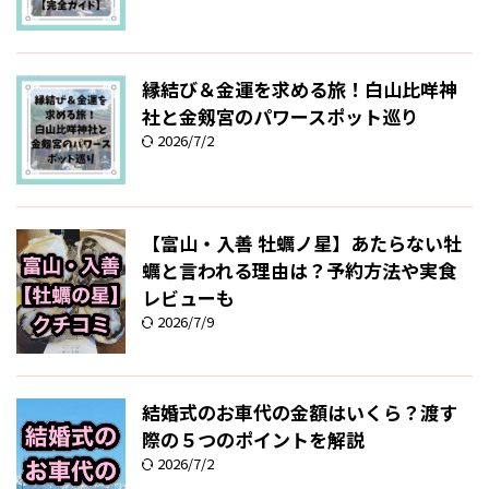
縁結び＆金運を求める旅！白山比咩神
社と金剱宮のパワースポット巡り
2026/7/2
【富山・入善 牡蠣ノ星】あたらない牡
蠣と言われる理由は？予約方法や実食
レビューも
2026/7/9
結婚式のお車代の金額はいくら？渡す
際の５つのポイントを解説
2026/7/2