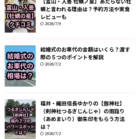
【富山・入善 牡蠣ノ星】あたらない牡
蠣と言われる理由は？予約方法や実食
レビューも
2026/7/9
結婚式のお車代の金額はいくら？渡す
際の５つのポイントを解説
2026/7/2
福井・織田信長ゆかりの【劔神社】
（剣神社つるぎじんじゃ）の雨詣り
（あめまいり）御朱印をもらう方法
は？
2026/7/2