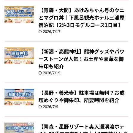
【青森・大間】あけみちゃん号のウニ
とマグロ丼｜下風呂観光ホテル三浦屋
宿泊記【2泊3日モデルコース1日目】
2026/7/17
【新潟・高龍神社】龍神グッズやパワ
ーストーンが人気！お土産や豪華な御
朱印も紹介
2026/7/19
【長野・善光寺】駐車場は無料？お戒
壇めぐりや御朱印、所要時間を紹介
2026/7/9
【青森・星野リゾート奥入瀬渓流ホテ