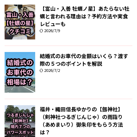
【富山・入善 牡蠣ノ星】あたらない牡
蠣と言われる理由は？予約方法や実食
レビューも
2026/7/9
結婚式のお車代の金額はいくら？渡す
際の５つのポイントを解説
2026/7/2
福井・織田信長ゆかりの【劔神社】
（剣神社つるぎじんじゃ）の雨詣り
（あめまいり）御朱印をもらう方法
は？