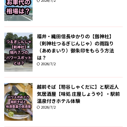
2026/7/2
福井・織田信長ゆかりの【劔神社】
（剣神社つるぎじんじゃ）の雨詣り
（あめまいり）御朱印をもらう方法
は？
2026/7/2
越前そば【笏谷しゃくだに】と駅近人
気居酒屋【味処 庄屋しょうや】・駅前
温泉付きホテル体験
2026/7/2