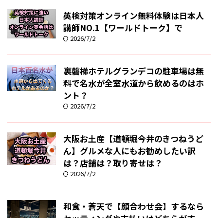
英検対策オンライン無料体験は日本人
講師NO.1【ワールドトーク】で
2026/7/2
裏磐梯ホテルグランデコの駐車場は無
料で名水が全室水道から飲めるのはホ
ント？
2026/7/2
大阪お土産【道頓堀今井のきつねうど
ん】グルメな人にもお勧めしたい訳
は？店舗は？取り寄せは？
2026/7/2
和食・蒼天で【顔合わせ会】するなら