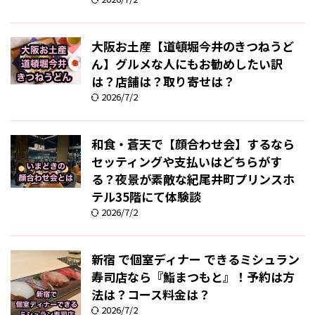
大阪お土産【道頓堀今井のきつねうど
ん】グルメな人にもお勧めしたい訳
は？店舗は？取り寄せは？
2026/7/2
和食・蒼天で【顔合わせ会】するなら
セッティングや支払いはどちらがす
る？夜景が素敵な紀尾井町プリンスホ
テル35階にて体験談
2026/7/2
新宿 で個室ディナー できるミシュラン
寿司店なら『鮨まつもと』！予約は方
法は？コース料金は？
2026/7/2