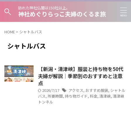
訪れた神社仏閣は150社以上。
神社めぐりらっこ夫婦のくるま旅
HOME
>
シャトルバス
シャトルバス
【新潟・清津峡】服装と持ち物を50代
夫婦が解説｜季節別のおすすめと注意
点
2026/7/17
アクセス
,
おすすめ服装
,
シャトル
バス
,
所要時間
,
持ち物ガイド
,
料金
,
清津峡
,
清津峡
トンネル