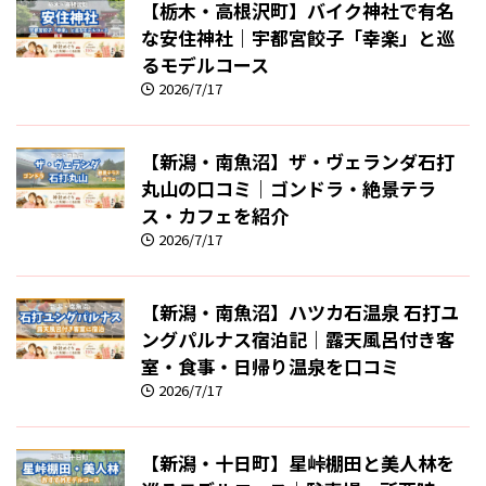
【栃木・高根沢町】バイク神社で有名
な安住神社｜宇都宮餃子「幸楽」と巡
るモデルコース
2026/7/17
【新潟・南魚沼】ザ・ヴェランダ石打
丸山の口コミ｜ゴンドラ・絶景テラ
ス・カフェを紹介
2026/7/17
【新潟・南魚沼】ハツカ石温泉 石打ユ
ングパルナス宿泊記｜露天風呂付き客
室・食事・日帰り温泉を口コミ
2026/7/17
【新潟・十日町】星峠棚田と美人林を