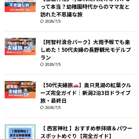
って本当？幼稚園時代からのママ友と
訪れた不思議な旅
2026/7/5
【阿智村浪合パーク】大雨予報でも楽
しめた！50代夫婦の長野観光モデルプ
ラン
2026/7/5
【50代夫婦旅
】奥只見湖の紅葉クル
ーズ完全ガイド｜新潟2泊3日ドライブ
旅・最終日
2026/7/5
【 西宮神社 】おすすめ参拝順＆パワー
スポットめぐり【完全ガイド】