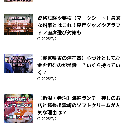
資格試験や英検【マークシート】最適
な鉛筆とはこれ！専用グッズやアラフ
ィフ座席選び対策も
2026/7/2
【実家帰省の滞在費】心づけとしてお
金を包むのが常識！？いくら持ってい
く？
2026/7/2
【新潟・寺泊】海鮮ランチ一押しのお
店と越後出雲崎のソフトクリームが人
気な理由は？
2026/7/2