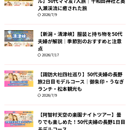
ル】50代ママ友7人旅｜十和田神社と奥
入瀬渓流に癒された旅
2026/7/9
【新潟・清津峡】服装と持ち物を50代
夫婦が解説｜季節別のおすすめと注意
点
2026/7/17
【諏訪大社四社巡り】50代夫婦の長野
旅2日目モデルコース｜御朱印・うなぎ
ランチ・松本観光も
2026/7/9
【阿智村天空の楽園ナイトツアー】曇
りでも楽しめた！50代夫婦の長野1日目
モデルコース