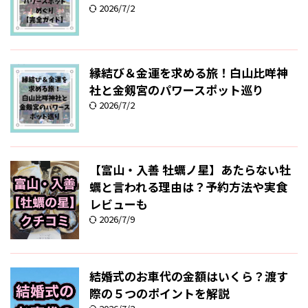
2026/7/2
縁結び＆金運を求める旅！白山比咩神
社と金剱宮のパワースポット巡り
2026/7/2
【富山・入善 牡蠣ノ星】あたらない牡
蠣と言われる理由は？予約方法や実食
レビューも
2026/7/9
結婚式のお車代の金額はいくら？渡す
際の５つのポイントを解説