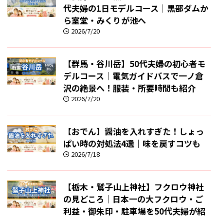
代夫婦の1日モデルコース｜黒部ダムか
ら室堂・みくりが池へ
2026/7/20
【群馬・谷川岳】50代夫婦の初心者モ
デルコース｜電気ガイドバスで一ノ倉
沢の絶景へ！服装・所要時間も紹介
2026/7/20
【おでん】醤油を入れすぎた！しょっ
ぱい時の対処法4選｜味を戻すコツも
2026/7/18
【栃木・鷲子山上神社】フクロウ神社
の見どころ｜日本一の大フクロウ・ご
利益・御朱印・駐車場を50代夫婦が紹