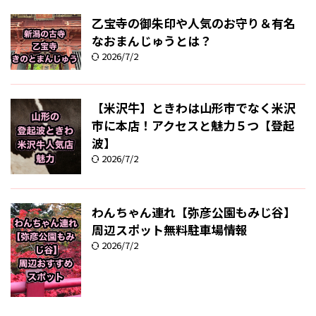
乙宝寺の御朱印や人気のお守り＆有名
なおまんじゅうとは？
2026/7/2
【米沢牛】ときわは山形市でなく米沢
市に本店！アクセスと魅力５つ【登起
波】
2026/7/2
わんちゃん連れ【弥彦公園もみじ谷】
周辺スポット無料駐車場情報
2026/7/2