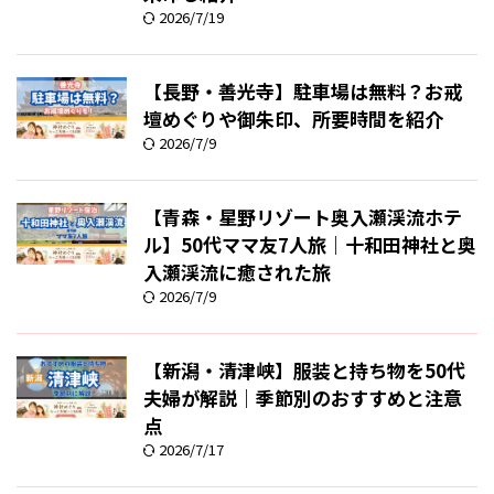
2026/7/19
【長野・善光寺】駐車場は無料？お戒
壇めぐりや御朱印、所要時間を紹介
2026/7/9
【青森・星野リゾート奥入瀬渓流ホテ
ル】50代ママ友7人旅｜十和田神社と奥
入瀬渓流に癒された旅
2026/7/9
【新潟・清津峡】服装と持ち物を50代
夫婦が解説｜季節別のおすすめと注意
点
2026/7/17