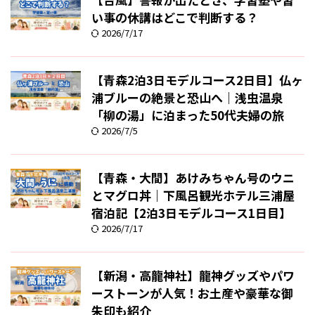
い事の休講はどこで判断する？
2026/7/17
【青森2泊3日モデルコース2日目】仏ヶ
浦ブルーの絶景と恐山へ｜浅虫温泉
「柳の湯」に泊まった50代夫婦の旅
2026/7/5
【青森・大間】あけみちゃん号のウニ
とマグロ丼｜下風呂観光ホテル三浦屋
宿泊記【2泊3日モデルコース1日目】
2026/7/17
【新潟・高龍神社】龍神グッズやパワ
ーストーンが人気！お土産や豪華な御
朱印も紹介