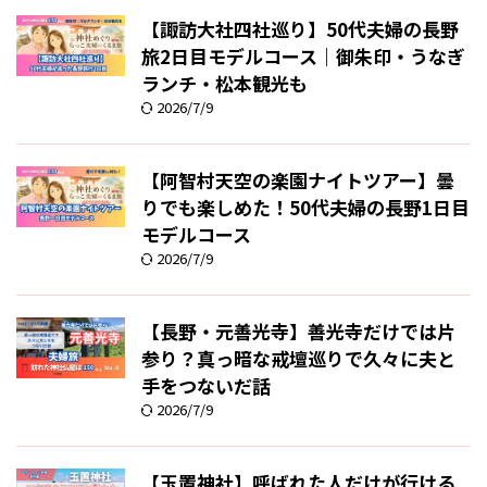
【諏訪大社四社巡り】50代夫婦の長野
旅2日目モデルコース｜御朱印・うなぎ
ランチ・松本観光も
2026/7/9
【阿智村天空の楽園ナイトツアー】曇
りでも楽しめた！50代夫婦の長野1日目
モデルコース
2026/7/9
【長野・元善光寺】善光寺だけでは片
参り？真っ暗な戒壇巡りで久々に夫と
手をつないだ話
2026/7/9
【玉置神社】呼ばれた人だけが行ける