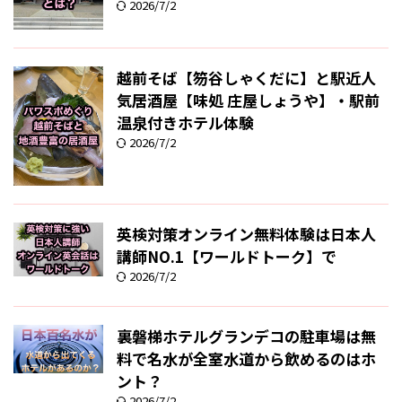
2026/7/2
越前そば【笏谷しゃくだに】と駅近人
気居酒屋【味処 庄屋しょうや】・駅前
温泉付きホテル体験
2026/7/2
英検対策オンライン無料体験は日本人
講師NO.1【ワールドトーク】で
2026/7/2
裏磐梯ホテルグランデコの駐車場は無
料で名水が全室水道から飲めるのはホ
ント？
2026/7/2