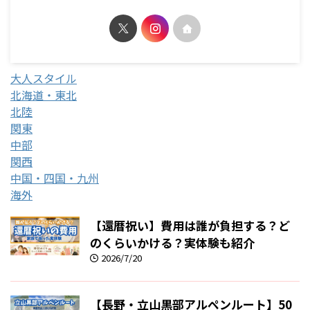
大人スタイル
北海道・東北
北陸
関東
中部
関西
中国・四国・九州
海外
【還暦祝い】費用は誰が負担する？ど
のくらいかける？実体験も紹介
2026/7/20
【長野・立山黒部アルペンルート】50