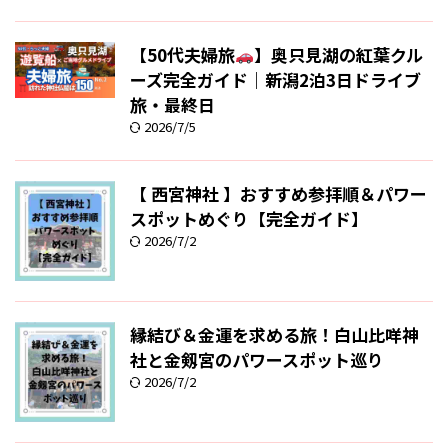
【50代夫婦旅
】奥只見湖の紅葉クル
ーズ完全ガイド｜新潟2泊3日ドライブ
旅・最終日
2026/7/5
【 西宮神社 】おすすめ参拝順＆パワー
スポットめぐり【完全ガイド】
2026/7/2
縁結び＆金運を求める旅！白山比咩神
社と金剱宮のパワースポット巡り
2026/7/2