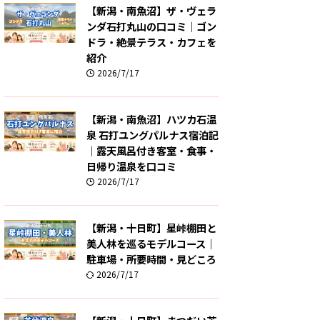
【新潟・南魚沼】ザ・ヴェラ
ンダ石打丸山の口コミ｜ゴン
ドラ・絶景テラス・カフェを
紹介
2026/7/17
【新潟・南魚沼】ハツカ石温
泉 石打ユングパルナス宿泊記
｜露天風呂付き客室・食事・
日帰り温泉を口コミ
2026/7/17
【新潟・十日町】星峠棚田と
美人林を巡るモデルコース｜
駐車場・所要時間・見どころ
2026/7/17