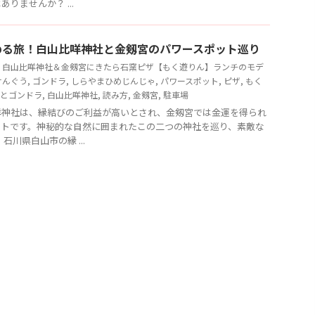
りませんか？ ...
める旅！白山比咩神社と金剱宮のパワースポット巡り
】白山比咩神社＆金剱宮にきたら石窯ピザ【もく遊りん】ランチのモデ
けんぐう
,
ゴンドラ
,
しらやまひめじんじゃ
,
パワースポット
,
ピザ
,
もく
とゴンドラ
,
白山比咩神社
,
読み方
,
金剱宮
,
駐車場
咩神社は、縁結びのご利益が高いとされ、金剱宮では金運を得られ
ットです。神秘的な自然に囲まれたこの二つの神社を巡り、素敵な
石川県白山市の縁 ...