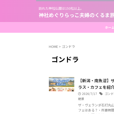
訪れた神社仏閣は150社以上。
神社めぐりらっこ夫婦のくるま
ホー
HOME
>
ゴンドラ
ゴンドラ
【新潟・南魚沼】
ラス・カフェを紹
2026/7/17
ゴンド
絶景
ザ・ヴェランダ石打丸山
フェはある？・所要時