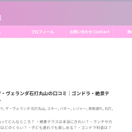
旅
ム
プロフィール
お問い合わせ Contact
旅
ザ・ヴェランダ石打丸山の口コミ｜ゴンドラ・絶景テ
介
ラ
,
ザ・ヴェランダ 石打丸山
,
スキー
,
バギー
,
レジャー
,
家族連れ
,
石打
,
ってどんなところ？ ・絶景テラスは本当にきれい？・ランチやカ
間はどのくらい？・子ども連れでも楽しめる？・ゴンドラ料金は？