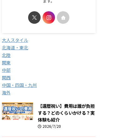
ます。
大人スタイル
北海道・東北
北陸
関東
中部
関西
中国・四国・九州
海外
【還暦祝い】費用は誰が負担
する？どのくらいかける？実
体験も紹介
2026/7/20