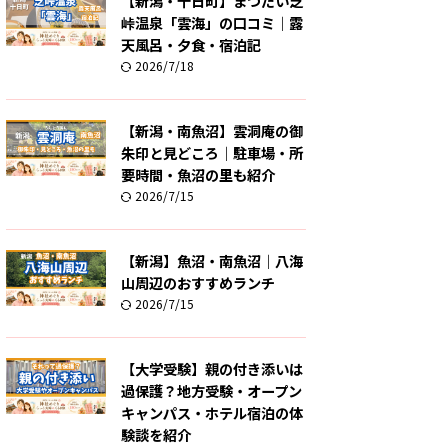
【新潟・十日町】まつだい芝
峠温泉「雲海」の口コミ｜露
天風呂・夕食・宿泊記
2026/7/18
【新潟・南魚沼】雲洞庵の御
朱印と見どころ｜駐車場・所
要時間・魚沼の里も紹介
2026/7/15
【新潟】魚沼・南魚沼｜八海
山周辺のおすすめランチ
2026/7/15
【大学受験】親の付き添いは
過保護？地方受験・オープン
キャンパス・ホテル宿泊の体
験談を紹介