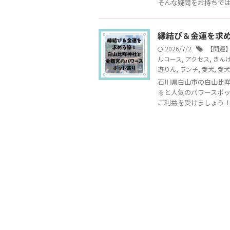
そんな疑問をお持ちではあ
縁結び＆金運を求
2026/7/2
【開運
ルコース
,
アクセス
,
きん
遊りん
,
ランチ
,
愛犬
,
愛犬
石川県白山市の白山比
ると人気のパワースポ
ご利益を受けましょう！ 