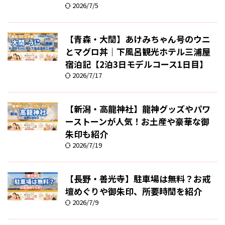
2026/7/5
【青森・大間】あけみちゃん号のウニ
とマグロ丼｜下風呂観光ホテル三浦屋
宿泊記【2泊3日モデルコース1日目】
2026/7/17
【新潟・高龍神社】龍神グッズやパワ
ーストーンが人気！お土産や豪華な御
朱印も紹介
2026/7/19
【長野・善光寺】駐車場は無料？お戒
壇めぐりや御朱印、所要時間を紹介
2026/7/9