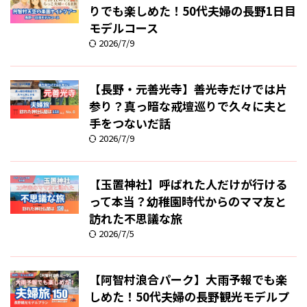
りでも楽しめた！50代夫婦の長野1日目
モデルコース
2026/7/9
【長野・元善光寺】善光寺だけでは片
参り？真っ暗な戒壇巡りで久々に夫と
手をつないだ話
2026/7/9
【玉置神社】呼ばれた人だけが行ける
って本当？幼稚園時代からのママ友と
訪れた不思議な旅
2026/7/5
【阿智村浪合パーク】大雨予報でも楽
しめた！50代夫婦の長野観光モデルプ