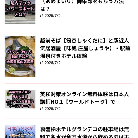
（あめまいり）御朱印をもらう方法
は？
2026/7/2
越前そば【笏谷しゃくだに】と駅近人
気居酒屋【味処 庄屋しょうや】・駅前
温泉付きホテル体験
2026/7/2
英検対策オンライン無料体験は日本人
講師NO.1【ワールドトーク】で
2026/7/2
裏磐梯ホテルグランデコの駐車場は無
料で名水が全室水道から飲めるのはホ