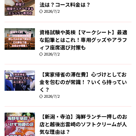
法は？コース料金は？
2026/7/2
資格試験や英検【マークシート】最適
な鉛筆とはこれ！専用グッズやアラフ
ィフ座席選び対策も
2026/7/2
【実家帰省の滞在費】心づけとしてお
金を包むのが常識！？いくら持ってい
く？
2026/7/2
【新潟・寺泊】海鮮ランチ一押しのお
店と越後出雲崎のソフトクリームが人
気な理由は？