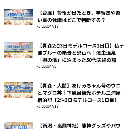
【台風】警報が出たとき、学習塾や習
い事の休講はどこで判断する？
2026/7/17
【青森2泊3日モデルコース2日目】仏ヶ
浦ブルーの絶景と恐山へ｜浅虫温泉
「柳の湯」に泊まった50代夫婦の旅
2026/7/5
【青森・大間】あけみちゃん号のウニ
とマグロ丼｜下風呂観光ホテル三浦屋
宿泊記【2泊3日モデルコース1日目】
2026/7/17
【新潟・高龍神社】龍神グッズやパワ