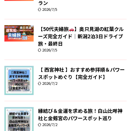
ラン
2026/7/5
【50代夫婦旅
】奥只見湖の紅葉クル
ーズ完全ガイド｜新潟2泊3日ドライブ
旅・最終日
2026/7/5
【 西宮神社 】おすすめ参拝順＆パワー
スポットめぐり【完全ガイド】
2026/7/2
縁結び＆金運を求める旅！白山比咩神
社と金剱宮のパワースポット巡り
2026/7/2