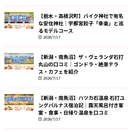
【栃木・高根沢町】バイク神社で有名
な安住神社｜宇都宮餃子「幸楽」と巡
るモデルコース
2026/7/17
【新潟・南魚沼】ザ・ヴェランダ石打
丸山の口コミ｜ゴンドラ・絶景テラ
ス・カフェを紹介
2026/7/17
【新潟・南魚沼】ハツカ石温泉 石打ユ
ングパルナス宿泊記｜露天風呂付き客
室・食事・日帰り温泉を口コミ
2026/7/17