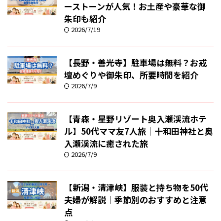
ーストーンが人気！お土産や豪華な御
朱印も紹介
2026/7/19
【長野・善光寺】駐車場は無料？お戒
壇めぐりや御朱印、所要時間を紹介
2026/7/9
【青森・星野リゾート奥入瀬渓流ホテ
ル】50代ママ友7人旅｜十和田神社と奥
入瀬渓流に癒された旅
2026/7/9
【新潟・清津峡】服装と持ち物を50代
夫婦が解説｜季節別のおすすめと注意
点