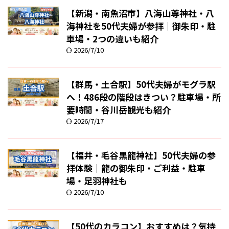
【新潟・南魚沼市】八海山尊神社・八
海神社を50代夫婦が参拝｜御朱印・駐
車場・2つの違いも紹介
2026/7/10
【群馬・土合駅】50代夫婦がモグラ駅
へ！486段の階段はきつい？駐車場・所
要時間・谷川岳観光も紹介
2026/7/17
【福井・毛谷黒龍神社】50代夫婦の参
拝体験｜龍の御朱印・ご利益・駐車
場・足羽神社も
2026/7/10
【50代のカラコン】おすすめは？気持