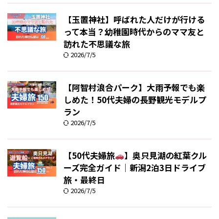
【玉置神社】呼ばれた人だけが行ける
って本当？幼稚園時代からのママ友と
訪れた不思議な旅
2026/7/5
【阿智村浪合パーク】大雨予報でも楽
しめた！50代夫婦の長野観光モデルプ
ラン
2026/7/5
【50代夫婦旅
】奥只見湖の紅葉クル
ーズ完全ガイド｜新潟2泊3日ドライブ
旅・最終日
2026/7/5