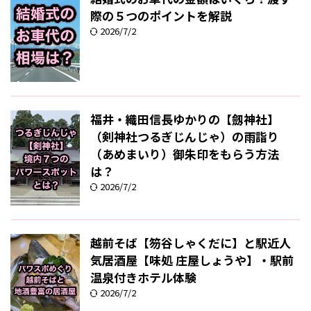
際の５つのポイントを解説
2026/7/2
福井・織田信長ゆかりの【劔神社】
（剣神社つるぎじんじゃ）の雨詣り
（あめまいり）御朱印をもらう方法
は？
2026/7/2
越前そば【笏谷しゃくだに】と駅近人
気居酒屋【味処 庄屋しょうや】・駅前
温泉付きホテル体験
2026/7/2