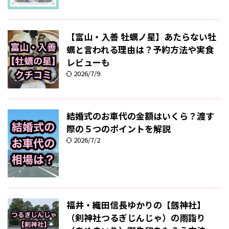
【富山・入善 牡蠣ノ星】あたらない牡
蠣と言われる理由は？予約方法や実食
レビューも
2026/7/9
結婚式のお車代の金額はいくら？渡す
際の５つのポイントを解説
2026/7/2
福井・織田信長ゆかりの【劔神社】
（剣神社つるぎじんじゃ）の雨詣り