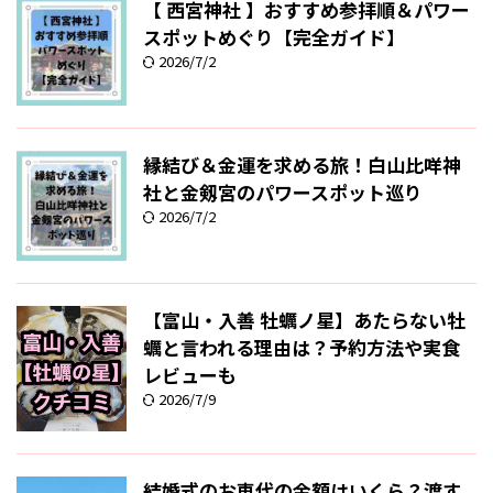
【 西宮神社 】おすすめ参拝順＆パワー
スポットめぐり【完全ガイド】
2026/7/2
縁結び＆金運を求める旅！白山比咩神
社と金剱宮のパワースポット巡り
2026/7/2
【富山・入善 牡蠣ノ星】あたらない牡
蠣と言われる理由は？予約方法や実食
レビューも
2026/7/9
結婚式のお車代の金額はいくら？渡す