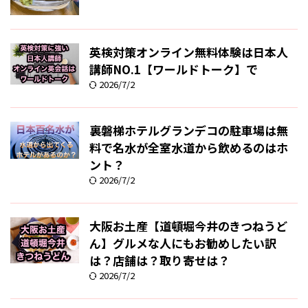
英検対策オンライン無料体験は日本人
講師NO.1【ワールドトーク】で
2026/7/2
裏磐梯ホテルグランデコの駐車場は無
料で名水が全室水道から飲めるのはホ
ント？
2026/7/2
大阪お土産【道頓堀今井のきつねうど
ん】グルメな人にもお勧めしたい訳
は？店舗は？取り寄せは？
2026/7/2