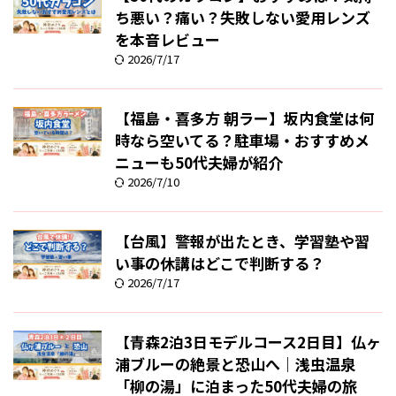
ち悪い？痛い？失敗しない愛用レンズ
を本音レビュー
2026/7/17
【福島・喜多方 朝ラー】坂内食堂は何
時なら空いてる？駐車場・おすすめメ
ニューも50代夫婦が紹介
2026/7/10
【台風】警報が出たとき、学習塾や習
い事の休講はどこで判断する？
2026/7/17
【青森2泊3日モデルコース2日目】仏ヶ
浦ブルーの絶景と恐山へ｜浅虫温泉
「柳の湯」に泊まった50代夫婦の旅