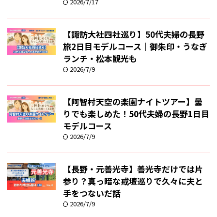
2026/7/17
【諏訪大社四社巡り】50代夫婦の長野
旅2日目モデルコース｜御朱印・うなぎ
ランチ・松本観光も
2026/7/9
【阿智村天空の楽園ナイトツアー】曇
りでも楽しめた！50代夫婦の長野1日目
モデルコース
2026/7/9
【長野・元善光寺】善光寺だけでは片
参り？真っ暗な戒壇巡りで久々に夫と
手をつないだ話
2026/7/9