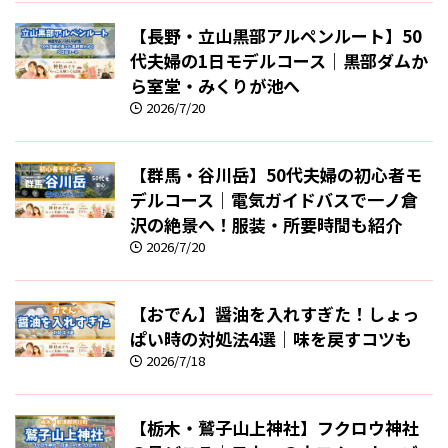
【長野・立山黒部アルペンルート】50
代夫婦の1日モデルコース｜黒部ダムか
ら室堂・みくりが池へ
2026/7/20
【群馬・谷川岳】50代夫婦の初心者モ
デルコース｜電気ガイドバスで一ノ倉
沢の絶景へ！服装・所要時間も紹介
2026/7/20
【おでん】醤油を入れすぎた！しょっ
ぱい時の対処法4選｜味を戻すコツも
2026/7/18
【栃木・鷲子山上神社】フクロウ神社