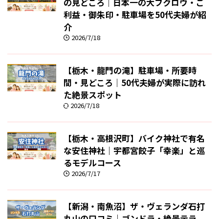
の見どころ｜日本一の大フクロウ・ご
利益・御朱印・駐車場を50代夫婦が紹
介
2026/7/18
【栃木・龍門の滝】駐車場・所要時
間・見どころ｜50代夫婦が実際に訪れ
た絶景スポット
2026/7/18
【栃木・高根沢町】バイク神社で有名
な安住神社｜宇都宮餃子「幸楽」と巡
るモデルコース
2026/7/17
【新潟・南魚沼】ザ・ヴェランダ石打
丸山の口コミ｜ゴンドラ・絶景テラ