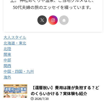
上。 神社めぐりや温泉、ご当地グルメなど、
50代夫婦の旅のエッセイを綴っています。
大人スタイル
北海道・東北
北陸
関東
中部
関西
中国・四国・九州
海外
【還暦祝い】費用は誰が負担する？ど
のくらいかける？実体験も紹介
2026/7/20