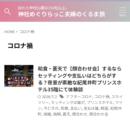
訪れた神社仏閣は150社以上。
神社めぐりらっこ夫婦のくるま旅
HOME
>
コロナ禍
コロナ禍
和食・蒼天で【顔合わせ会】するなら
セッティングや支払いはどちらがす
る？夜景が素敵な紀尾井町プリンスホ
テル35階にて体験談
2026/7/2
アフターコロナ
,
コロナ禍
,
スカイ
ツリー
,
セッティングは誰が
,
プリンスホテル
,
ワイ
ン
,
今どきの
,
和食
,
支払い
,
支払は誰
,
眺望
,
紀尾井
町
,
結婚
,
結納
,
蒼天
,
顔合わせ
,
顔合わせ会