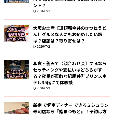
ント？
2026/7/2
大阪お土産【道頓堀今井のきつねうど
ん】グルメな人にもお勧めしたい訳
は？店舗は？取り寄せは？
2026/7/2
和食・蒼天で【顔合わせ会】するなら
セッティングや支払いはどちらがす
る？夜景が素敵な紀尾井町プリンスホ
テル35階にて体験談
2026/7/2
新宿 で個室ディナー できるミシュラン
寿司店なら『鮨まつもと』！予約は方