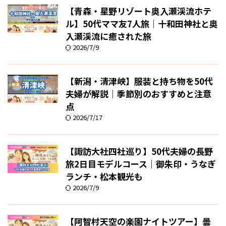
【青森・星野リゾート奥入瀬渓流ホテ
ル】50代ママ友7人旅｜十和田神社と奥
入瀬渓流に癒された旅
2026/7/9
【新潟・清津峡】服装と持ち物を50代
夫婦が解説｜季節別のおすすめと注意
点
2026/7/17
【諏訪大社四社巡り】50代夫婦の長野
旅2日目モデルコース｜御朱印・うなぎ
ランチ・松本観光も
2026/7/9
【阿智村天空の楽園ナイトツアー】曇