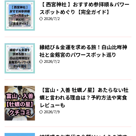
【 西宮神社 】おすすめ参拝順＆パワー
スポットめぐり【完全ガイド】
2026/7/2
縁結び＆金運を求める旅！白山比咩神
社と金剱宮のパワースポット巡り
2026/7/2
【富山・入善 牡蠣ノ星】あたらない牡
蠣と言われる理由は？予約方法や実食
レビューも
2026/7/9