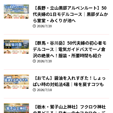
【長野・立山黒部アルペンルート】50
代夫婦の1日モデルコース｜黒部ダムか
ら室堂・みくりが池へ
2026/7/20
【群馬・谷川岳】50代夫婦の初心者モ
デルコース｜電気ガイドバスで一ノ倉
沢の絶景へ！服装・所要時間も紹介
2026/7/20
【おでん】醤油を入れすぎた！しょっ
ぱい時の対処法4選｜味を戻すコツも
2026/7/18
【栃木・鷲子山上神社】フクロウ神社
の見どころ｜日本一の大フクロウ・ご