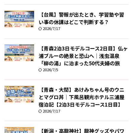
【台風】警報が出たとき、学習塾や習
い事の休講はどこで判断する？
2026/7/17
【青森2泊3日モデルコース2日目】仏ヶ
浦ブルーの絶景と恐山へ｜浅虫温泉
「柳の湯」に泊まった50代夫婦の旅
2026/7/5
【青森・大間】あけみちゃん号のウニ
とマグロ丼｜下風呂観光ホテル三浦屋
宿泊記【2泊3日モデルコース1日目】
2026/7/17
【新潟・高龍神社】龍神グッズやパワ