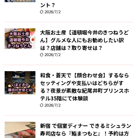
ント？
2026/7/2
大阪お土産【道頓堀今井のきつねうど
ん】グルメな人にもお勧めしたい訳
は？店舗は？取り寄せは？
2026/7/2
和食・蒼天で【顔合わせ会】するなら
セッティングや支払いはどちらがす
る？夜景が素敵な紀尾井町プリンスホ
テル35階にて体験談
2026/7/2
新宿 で個室ディナー できるミシュラン
寿司店なら『鮨まつもと』！予約は方