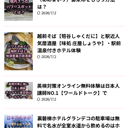
は？
2026/7/2
越前そば【笏谷しゃくだに】と駅近人
気居酒屋【味処 庄屋しょうや】・駅前
温泉付きホテル体験
2026/7/2
英検対策オンライン無料体験は日本人
講師NO.1【ワールドトーク】で
2026/7/2
裏磐梯ホテルグランデコの駐車場は無
料で名水が全室水道から飲めるのはホ