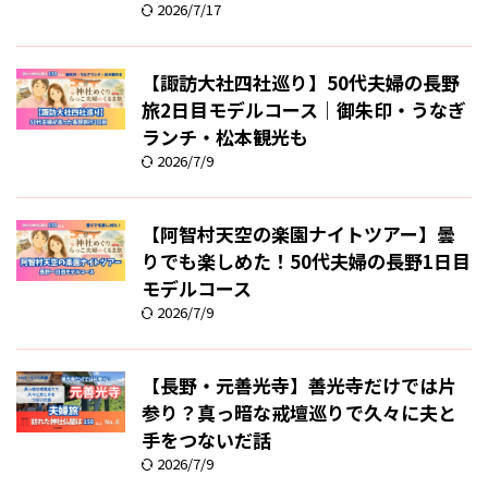
2026/7/17
【諏訪大社四社巡り】50代夫婦の長野
旅2日目モデルコース｜御朱印・うなぎ
ランチ・松本観光も
2026/7/9
【阿智村天空の楽園ナイトツアー】曇
りでも楽しめた！50代夫婦の長野1日目
モデルコース
2026/7/9
【長野・元善光寺】善光寺だけでは片
参り？真っ暗な戒壇巡りで久々に夫と
手をつないだ話
2026/7/9