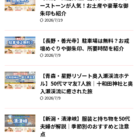
ーストーンが人気！お土産や豪華な御
朱印も紹介
2026/7/19
【長野・善光寺】駐車場は無料？お戒
壇めぐりや御朱印、所要時間を紹介
2026/7/9
【青森・星野リゾート奥入瀬渓流ホテ
ル】50代ママ友7人旅｜十和田神社と奥
入瀬渓流に癒された旅
2026/7/9
【新潟・清津峡】服装と持ち物を50代
夫婦が解説｜季節別のおすすめと注意
点