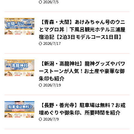
2026/7/5
【青森・大間】あけみちゃん号のウニ
とマグロ丼｜下風呂観光ホテル三浦屋
宿泊記【2泊3日モデルコース1日目】
2026/7/17
【新潟・高龍神社】龍神グッズやパワ
ーストーンが人気！お土産や豪華な御
朱印も紹介
2026/7/19
【長野・善光寺】駐車場は無料？お戒
壇めぐりや御朱印、所要時間を紹介
2026/7/9