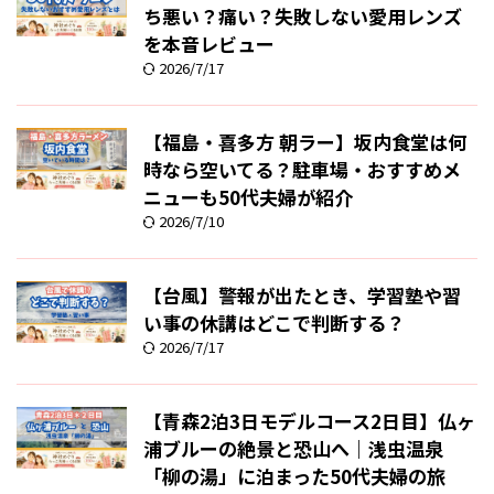
ち悪い？痛い？失敗しない愛用レンズ
を本音レビュー
2026/7/17
【福島・喜多方 朝ラー】坂内食堂は何
時なら空いてる？駐車場・おすすめメ
ニューも50代夫婦が紹介
2026/7/10
【台風】警報が出たとき、学習塾や習
い事の休講はどこで判断する？
2026/7/17
【青森2泊3日モデルコース2日目】仏ヶ
浦ブルーの絶景と恐山へ｜浅虫温泉
「柳の湯」に泊まった50代夫婦の旅