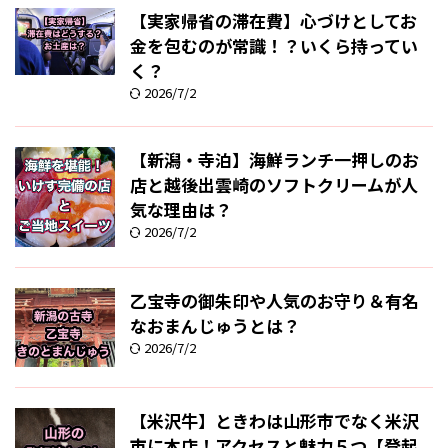
【実家帰省の滞在費】心づけとしてお
金を包むのが常識！？いくら持ってい
く？
2026/7/2
【新潟・寺泊】海鮮ランチ一押しのお
店と越後出雲崎のソフトクリームが人
気な理由は？
2026/7/2
乙宝寺の御朱印や人気のお守り＆有名
なおまんじゅうとは？
2026/7/2
【米沢牛】ときわは山形市でなく米沢
市に本店！アクセスと魅力５つ【登起