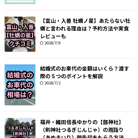
【富山・入善 牡蠣ノ星】あたらない牡
蠣と言われる理由は？予約方法や実食
レビューも
2026/7/9
結婚式のお車代の金額はいくら？渡す
際の５つのポイントを解説
2026/7/2
福井・織田信長ゆかりの【劔神社】
（剣神社つるぎじんじゃ）の雨詣り
（あめまいり）御朱印をもらう方法