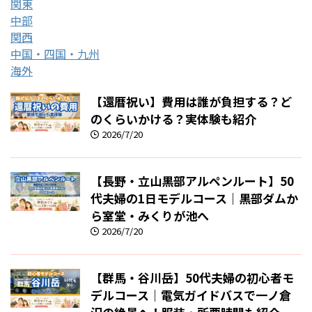
関東
中部
関西
中国・四国・九州
海外
【還暦祝い】費用は誰が負担する？ど
のくらいかける？実体験も紹介
2026/7/20
【長野・立山黒部アルペンルート】50
代夫婦の1日モデルコース｜黒部ダムか
ら室堂・みくりが池へ
2026/7/20
【群馬・谷川岳】50代夫婦の初心者モ
デルコース｜電気ガイドバスで一ノ倉