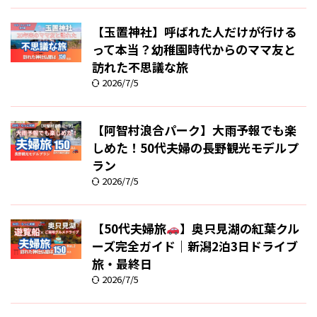
【玉置神社】呼ばれた人だけが行ける
って本当？幼稚園時代からのママ友と
訪れた不思議な旅
2026/7/5
【阿智村浪合パーク】大雨予報でも楽
しめた！50代夫婦の長野観光モデルプ
ラン
2026/7/5
【50代夫婦旅
】奥只見湖の紅葉クル
ーズ完全ガイド｜新潟2泊3日ドライブ
旅・最終日
2026/7/5