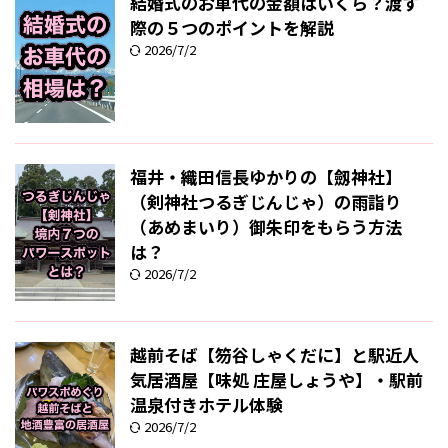
結婚式のお車代の金額はいくら？渡す
際の５つのポイントを解説
2026/7/2
福井・織田信長ゆかりの【劔神社】
（剣神社つるぎじんじゃ）の雨詣り
（あめまいり）御朱印をもらう方法
は？
2026/7/2
越前そば【笏谷しゃくだに】と駅近人
気居酒屋【味処 庄屋しょうや】・駅前
温泉付きホテル体験
2026/7/2