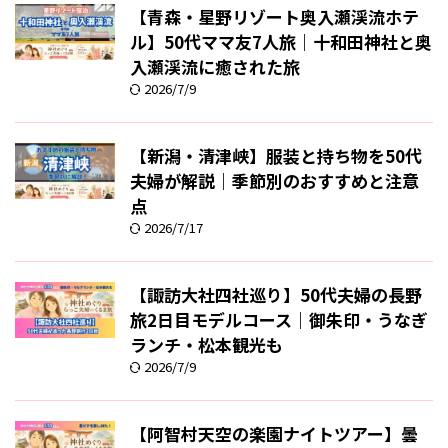
【青森・星野リゾート奥入瀬渓流ホテ
ル】50代ママ友7人旅｜十和田神社と奥
入瀬渓流に癒された旅
2026/7/9
【新潟・清津峡】服装と持ち物を50代
夫婦が解説｜季節別のおすすめと注意
点
2026/7/17
【諏訪大社四社巡り】50代夫婦の長野
旅2日目モデルコース｜御朱印・うなぎ
ランチ・松本観光も
2026/7/9
【阿智村天空の楽園ナイトツアー】曇