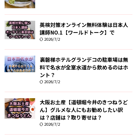
英検対策オンライン無料体験は日本人
講師NO.1【ワールドトーク】で
2026/7/2
裏磐梯ホテルグランデコの駐車場は無
料で名水が全室水道から飲めるのはホ
ント？
2026/7/2
大阪お土産【道頓堀今井のきつねうど
ん】グルメな人にもお勧めしたい訳
は？店舗は？取り寄せは？
2026/7/2