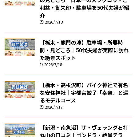
利益・御朱印・駐車場を50代夫婦が紹
介
2026/7/18
【栃木・龍門の滝】駐車場・所要時
間・見どころ｜50代夫婦が実際に訪れ
た絶景スポット
2026/7/18
【栃木・高根沢町】バイク神社で有名
な安住神社｜宇都宮餃子「幸楽」と巡
るモデルコース
2026/7/17
【新潟・南魚沼】ザ・ヴェランダ石打
丸山の口コミ｜ゴンドラ・絶景テラ