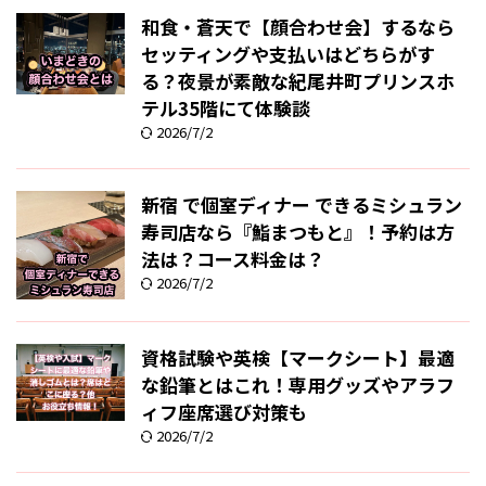
和食・蒼天で【顔合わせ会】するなら
セッティングや支払いはどちらがす
る？夜景が素敵な紀尾井町プリンスホ
テル35階にて体験談
2026/7/2
新宿 で個室ディナー できるミシュラン
寿司店なら『鮨まつもと』！予約は方
法は？コース料金は？
2026/7/2
資格試験や英検【マークシート】最適
な鉛筆とはこれ！専用グッズやアラフ
ィフ座席選び対策も
2026/7/2