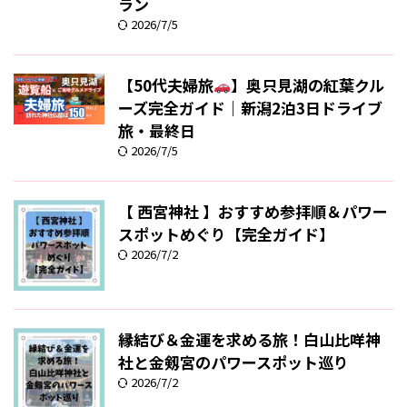
ラン
2026/7/5
【50代夫婦旅
】奥只見湖の紅葉クル
ーズ完全ガイド｜新潟2泊3日ドライブ
旅・最終日
2026/7/5
【 西宮神社 】おすすめ参拝順＆パワー
スポットめぐり【完全ガイド】
2026/7/2
縁結び＆金運を求める旅！白山比咩神
社と金剱宮のパワースポット巡り
2026/7/2