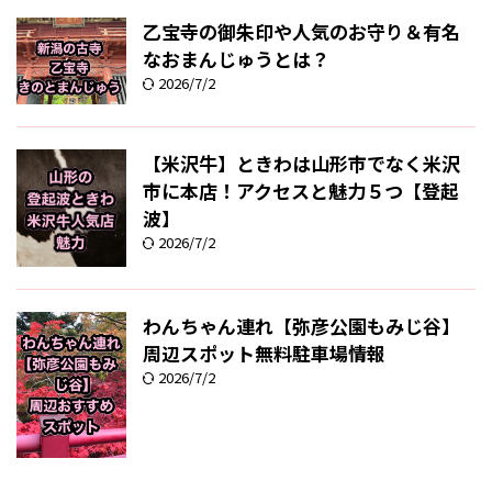
乙宝寺の御朱印や人気のお守り＆有名
なおまんじゅうとは？
2026/7/2
【米沢牛】ときわは山形市でなく米沢
市に本店！アクセスと魅力５つ【登起
波】
2026/7/2
わんちゃん連れ【弥彦公園もみじ谷】
周辺スポット無料駐車場情報
2026/7/2