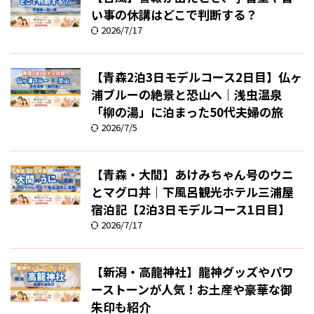
い事の休講はどこで判断する？
2026/7/17
【青森2泊3日モデルコース2日目】仏ヶ
浦ブルーの絶景と恐山へ｜浅虫温泉
「柳の湯」に泊まった50代夫婦の旅
2026/7/5
【青森・大間】あけみちゃん号のウニ
とマグロ丼｜下風呂観光ホテル三浦屋
宿泊記【2泊3日モデルコース1日目】
2026/7/17
【新潟・高龍神社】龍神グッズやパワ
ーストーンが人気！お土産や豪華な御
朱印も紹介