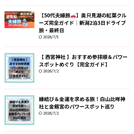
【50代夫婦旅
】奥只見湖の紅葉クル
ーズ完全ガイド｜新潟2泊3日ドライブ
旅・最終日
2026/7/5
【 西宮神社 】おすすめ参拝順＆パワー
スポットめぐり【完全ガイド】
2026/7/2
縁結び＆金運を求める旅！白山比咩神
社と金剱宮のパワースポット巡り
2026/7/2