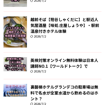
2026/7/2
越前そば【笏谷しゃくだに】と駅近人
気居酒屋【味処 庄屋しょうや】・駅前
温泉付きホテル体験
2026/7/2
英検対策オンライン無料体験は日本人
講師NO.1【ワールドトーク】で
2026/7/2
裏磐梯ホテルグランデコの駐車場は無
料で名水が全室水道から飲めるのはホ
ント？
2026/7/2