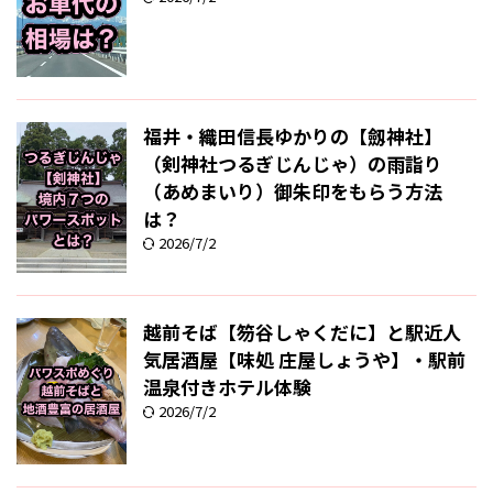
福井・織田信長ゆかりの【劔神社】
（剣神社つるぎじんじゃ）の雨詣り
（あめまいり）御朱印をもらう方法
は？
2026/7/2
越前そば【笏谷しゃくだに】と駅近人
気居酒屋【味処 庄屋しょうや】・駅前
温泉付きホテル体験
2026/7/2