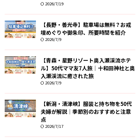
2026/7/19
【長野・善光寺】駐車場は無料？お戒
壇めぐりや御朱印、所要時間を紹介
2026/7/9
【青森・星野リゾート奥入瀬渓流ホテ
ル】50代ママ友7人旅｜十和田神社と奥
入瀬渓流に癒された旅
2026/7/9
【新潟・清津峡】服装と持ち物を50代
夫婦が解説｜季節別のおすすめと注意
点
2026/7/17