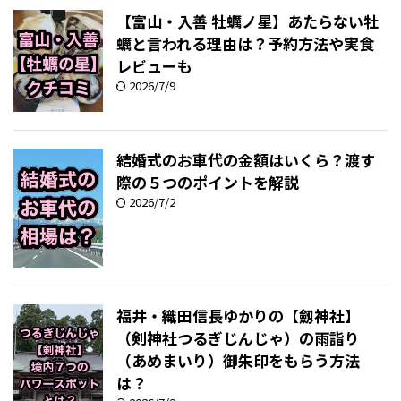
【富山・入善 牡蠣ノ星】あたらない牡
蠣と言われる理由は？予約方法や実食
レビューも
2026/7/9
結婚式のお車代の金額はいくら？渡す
際の５つのポイントを解説
2026/7/2
福井・織田信長ゆかりの【劔神社】
（剣神社つるぎじんじゃ）の雨詣り
（あめまいり）御朱印をもらう方法
は？