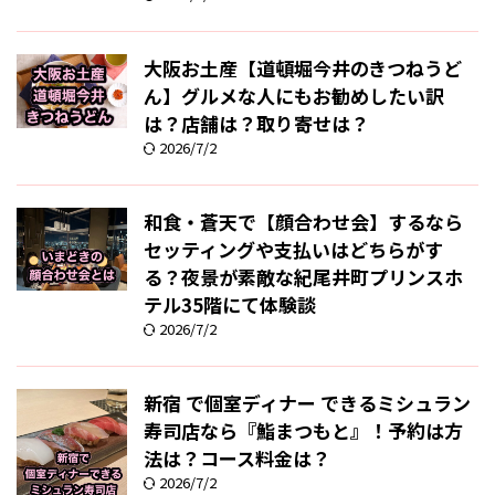
大阪お土産【道頓堀今井のきつねうど
ん】グルメな人にもお勧めしたい訳
は？店舗は？取り寄せは？
2026/7/2
和食・蒼天で【顔合わせ会】するなら
セッティングや支払いはどちらがす
る？夜景が素敵な紀尾井町プリンスホ
テル35階にて体験談
2026/7/2
新宿 で個室ディナー できるミシュラン
寿司店なら『鮨まつもと』！予約は方
法は？コース料金は？
2026/7/2