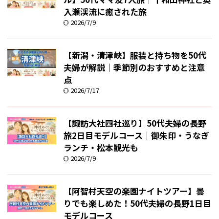
入瀬渓流に癒された旅
2026/7/9
【新潟・清津峡】服装と持ち物を50代
夫婦が解説｜季節別のおすすめと注意
点
2026/7/17
【諏訪大社四社巡り】50代夫婦の長野
旅2日目モデルコース｜御朱印・うなぎ
ランチ・松本観光も
2026/7/9
【阿智村天空の楽園ナイトツアー】曇
りでも楽しめた！50代夫婦の長野1日目
モデルコース