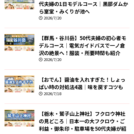
代夫婦の1日モデルコース｜黒部ダムか
ら室堂・みくりが池へ
2026/7/20
【群馬・谷川岳】50代夫婦の初心者モ
デルコース｜電気ガイドバスで一ノ倉
沢の絶景へ！服装・所要時間も紹介
2026/7/20
【おでん】醤油を入れすぎた！しょっ
ぱい時の対処法4選｜味を戻すコツも
2026/7/18
【栃木・鷲子山上神社】フクロウ神社
の見どころ｜日本一の大フクロウ・ご
利益・御朱印・駐車場を50代夫婦が紹