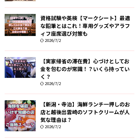
資格試験や英検【マークシート】最適
な鉛筆とはこれ！専用グッズやアラフ
ィフ座席選び対策も
2026/7/2
【実家帰省の滞在費】心づけとしてお
金を包むのが常識！？いくら持ってい
く？
2026/7/2
【新潟・寺泊】海鮮ランチ一押しのお
店と越後出雲崎のソフトクリームが人
気な理由は？
2026/7/2