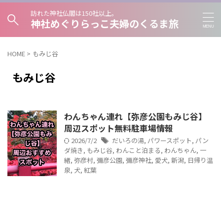
訪れた神社仏閣は150社以上。
神社めぐりらっこ夫婦のくるま旅
HOME
>
もみじ谷
もみじ谷
わんちゃん連れ【弥彦公園もみじ谷】
周辺スポット無料駐車場情報
2026/7/2
だいろの湯
,
パワースポット
,
パン
ダ焼き
,
もみじ谷
,
わんこと泊まる
,
わんちゃん
,
一
緒
,
弥彦村
,
彌彦公園
,
彌彦神社
,
愛犬
,
新潟
,
日帰り温
泉
,
犬
,
紅葉