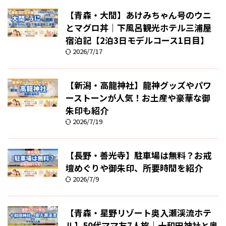
【青森・大間】あけみちゃん号のウニ
とマグロ丼｜下風呂観光ホテル三浦屋
宿泊記【2泊3日モデルコース1日目】
2026/7/17
【新潟・高龍神社】龍神グッズやパワ
ーストーンが人気！お土産や豪華な御
朱印も紹介
2026/7/19
【長野・善光寺】駐車場は無料？お戒
壇めぐりや御朱印、所要時間を紹介
2026/7/9
【青森・星野リゾート奥入瀬渓流ホテ
ル】50代ママ友7人旅｜十和田神社と奥