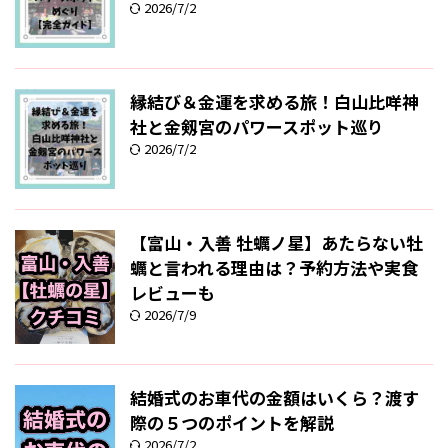
2026/7/2
縁結び＆金運を求める旅！白山比咩神
社と金剱宮のパワースポット巡り
2026/7/2
【富山・入善 牡蠣ノ星】あたらない牡
蠣と言われる理由は？予約方法や実食
レビューも
2026/7/9
結婚式のお車代の金額はいくら？渡す
際の５つのポイントを解説
2026/7/2