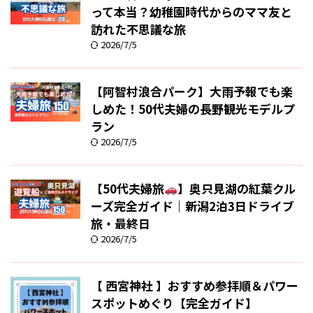
って本当？幼稚園時代からのママ友と
訪れた不思議な旅
2026/7/5
【阿智村浪合パーク】大雨予報でも楽
しめた！50代夫婦の長野観光モデルプ
ラン
2026/7/5
【50代夫婦旅
】奥只見湖の紅葉クル
ーズ完全ガイド｜新潟2泊3日ドライブ
旅・最終日
2026/7/5
【 西宮神社 】おすすめ参拝順＆パワー
スポットめぐり【完全ガイド】