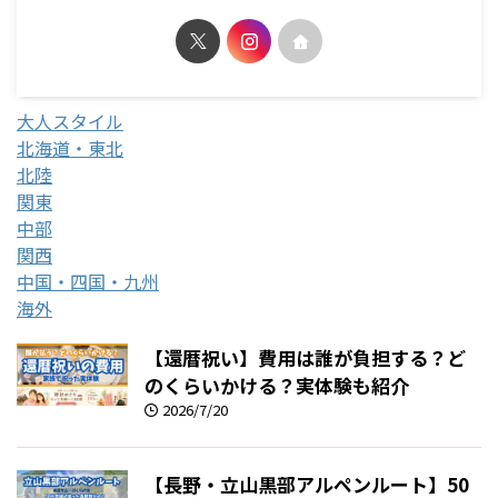
大人スタイル
北海道・東北
北陸
関東
中部
関西
中国・四国・九州
海外
【還暦祝い】費用は誰が負担する？ど
のくらいかける？実体験も紹介
2026/7/20
【長野・立山黒部アルペンルート】50