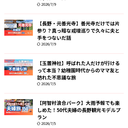
2026/7/9
【長野・元善光寺】善光寺だけでは片
参り？真っ暗な戒壇巡りで久々に夫と
手をつないだ話
2026/7/9
【玉置神社】呼ばれた人だけが行ける
って本当？幼稚園時代からのママ友と
訪れた不思議な旅
2026/7/5
【阿智村浪合パーク】大雨予報でも楽
しめた！50代夫婦の長野観光モデルプ
ラン
2026/7/5