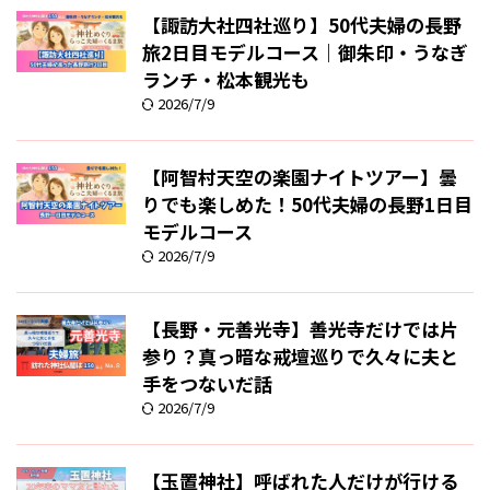
【諏訪大社四社巡り】50代夫婦の長野
旅2日目モデルコース｜御朱印・うなぎ
ランチ・松本観光も
2026/7/9
【阿智村天空の楽園ナイトツアー】曇
りでも楽しめた！50代夫婦の長野1日目
モデルコース
2026/7/9
【長野・元善光寺】善光寺だけでは片
参り？真っ暗な戒壇巡りで久々に夫と
手をつないだ話
2026/7/9
【玉置神社】呼ばれた人だけが行ける