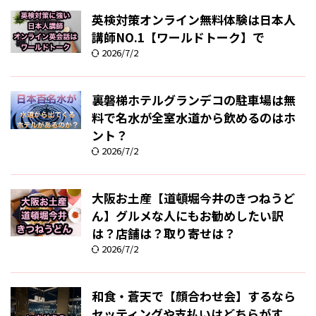
英検対策オンライン無料体験は日本人
講師NO.1【ワールドトーク】で
2026/7/2
裏磐梯ホテルグランデコの駐車場は無
料で名水が全室水道から飲めるのはホ
ント？
2026/7/2
大阪お土産【道頓堀今井のきつねうど
ん】グルメな人にもお勧めしたい訳
は？店舗は？取り寄せは？
2026/7/2
和食・蒼天で【顔合わせ会】するなら
セッティングや支払いはどちらがす