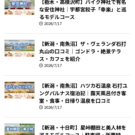
【栃木・高根沢町】バイク神社で有名
な安住神社｜宇都宮餃子「幸楽」と巡
るモデルコース
2026/7/17
【新潟・南魚沼】ザ・ヴェランダ石打
丸山の口コミ｜ゴンドラ・絶景テラ
ス・カフェを紹介
2026/7/17
【新潟・南魚沼】ハツカ石温泉 石打ユ
ングパルナス宿泊記｜露天風呂付き客
室・食事・日帰り温泉を口コミ
2026/7/17
【新潟・十日町】星峠棚田と美人林を
巡るモデルコース｜駐車場・所要時