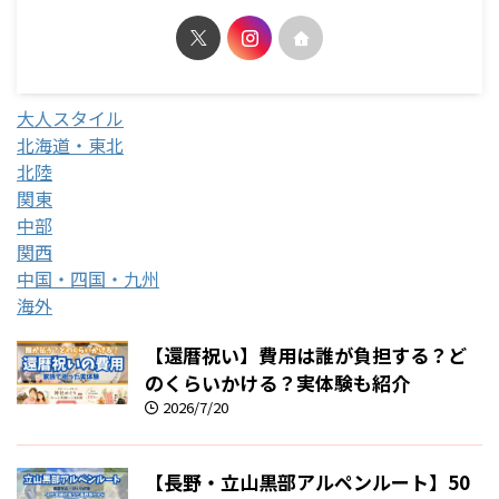
大人スタイル
北海道・東北
北陸
関東
中部
関西
中国・四国・九州
海外
【還暦祝い】費用は誰が負担する？ど
のくらいかける？実体験も紹介
2026/7/20
【長野・立山黒部アルペンルート】50