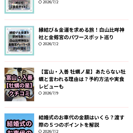
2026/7/2
縁結び＆金運を求める旅！白山比咩神
社と金剱宮のパワースポット巡り
2026/7/2
【富山・入善 牡蠣ノ星】あたらない牡
蠣と言われる理由は？予約方法や実食
レビューも
2026/7/9
結婚式のお車代の金額はいくら？渡す
際の５つのポイントを解説
2026/7/2