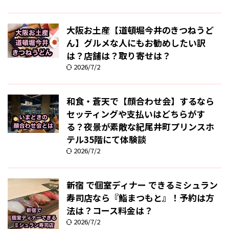
大阪お土産【道頓堀今井のきつねうど
ん】グルメな人にもお勧めしたい訳
は？店舗は？取り寄せは？
2026/7/2
和食・蒼天で【顔合わせ会】するなら
セッティングや支払いはどちらがす
る？夜景が素敵な紀尾井町プリンスホ
テル35階にて体験談
2026/7/2
新宿 で個室ディナー できるミシュラン
寿司店なら『鮨まつもと』！予約は方
法は？コース料金は？
2026/7/2