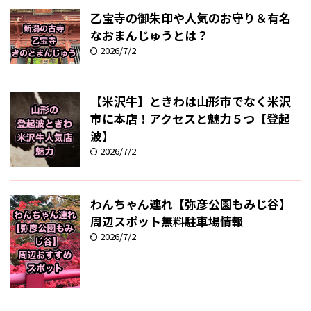
乙宝寺の御朱印や人気のお守り＆有名
なおまんじゅうとは？
2026/7/2
【米沢牛】ときわは山形市でなく米沢
市に本店！アクセスと魅力５つ【登起
波】
2026/7/2
わんちゃん連れ【弥彦公園もみじ谷】
周辺スポット無料駐車場情報
2026/7/2