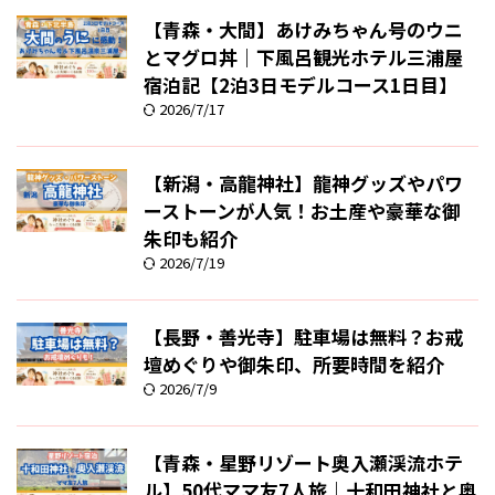
【青森・大間】あけみちゃん号のウニ
とマグロ丼｜下風呂観光ホテル三浦屋
宿泊記【2泊3日モデルコース1日目】
2026/7/17
【新潟・高龍神社】龍神グッズやパワ
ーストーンが人気！お土産や豪華な御
朱印も紹介
2026/7/19
【長野・善光寺】駐車場は無料？お戒
壇めぐりや御朱印、所要時間を紹介
2026/7/9
【青森・星野リゾート奥入瀬渓流ホテ
ル】50代ママ友7人旅｜十和田神社と奥