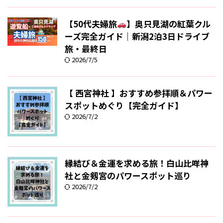
【50代夫婦旅
】奥只見湖の紅葉クル
ーズ完全ガイド｜新潟2泊3日ドライブ
旅・最終日
2026/7/5
【 西宮神社 】おすすめ参拝順＆パワー
スポットめぐり【完全ガイド】
2026/7/2
縁結び＆金運を求める旅！白山比咩神
社と金剱宮のパワースポット巡り
2026/7/2