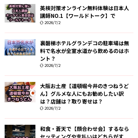
英検対策オンライン無料体験は日本人
講師NO.1【ワールドトーク】で
2026/7/2
裏磐梯ホテルグランデコの駐車場は無
料で名水が全室水道から飲めるのはホ
ント？
2026/7/2
大阪お土産【道頓堀今井のきつねうど
ん】グルメな人にもお勧めしたい訳
は？店舗は？取り寄せは？
2026/7/2
和食・蒼天で【顔合わせ会】するなら
セッティングや支払いはどちらがす