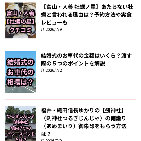
【富山・入善 牡蠣ノ星】あたらない牡
蠣と言われる理由は？予約方法や実食
レビューも
2026/7/9
結婚式のお車代の金額はいくら？渡す
際の５つのポイントを解説
2026/7/2
福井・織田信長ゆかりの【劔神社】
（剣神社つるぎじんじゃ）の雨詣り
（あめまいり）御朱印をもらう方法
は？
2026/7/2