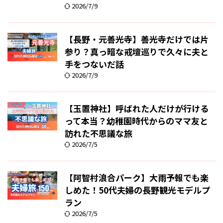
2026/7/9
【長野・元善光寺】善光寺だけでは片
参り？真っ暗な戒壇巡りで久々に夫と
手をつないだ話
2026/7/9
【玉置神社】呼ばれた人だけが行ける
って本当？幼稚園時代からのママ友と
訪れた不思議な旅
2026/7/5
【阿智村浪合パーク】大雨予報でも楽
しめた！50代夫婦の長野観光モデルプ
ラン
2026/7/5