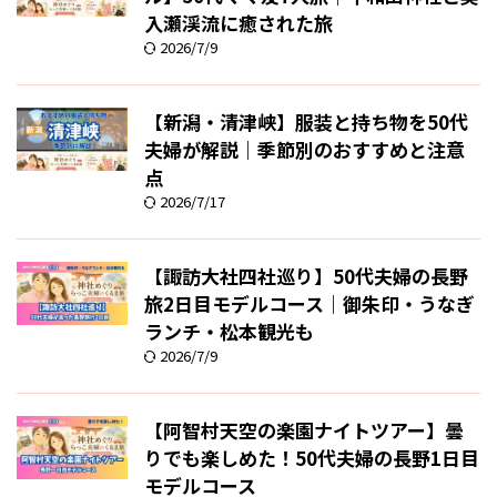
入瀬渓流に癒された旅
2026/7/9
【新潟・清津峡】服装と持ち物を50代
夫婦が解説｜季節別のおすすめと注意
点
2026/7/17
【諏訪大社四社巡り】50代夫婦の長野
旅2日目モデルコース｜御朱印・うなぎ
ランチ・松本観光も
2026/7/9
【阿智村天空の楽園ナイトツアー】曇
りでも楽しめた！50代夫婦の長野1日目
モデルコース