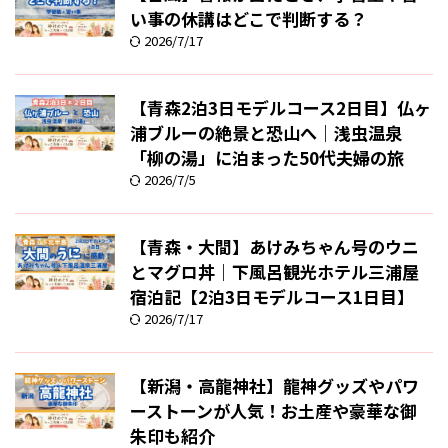
い事の休講はどこで判断する？
2026/7/17
【青森2泊3日モデルコース2日目】仏ヶ
浦ブルーの絶景と恐山へ｜浅虫温泉
「柳の湯」に泊まった50代夫婦の旅
2026/7/5
【青森・大間】あけみちゃん号のウニ
とマグロ丼｜下風呂観光ホテル三浦屋
宿泊記【2泊3日モデルコース1日目】
2026/7/17
【新潟・高龍神社】龍神グッズやパワ
ーストーンが人気！お土産や豪華な御
朱印も紹介