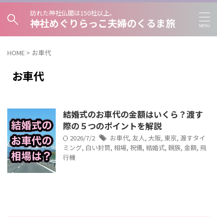
訪れた神社仏閣は150社以上。
神社めぐりらっこ夫婦のくるま旅
HOME
>
お車代
お車代
結婚式のお車代の金額はいくら？渡す
際の５つのポイントを解説
2026/7/2
お車代
,
友人
,
大阪
,
東京
,
渡すタイ
ミング
,
白い封筒
,
相場
,
祝儀
,
結婚式
,
親族
,
金額
,
飛
行機