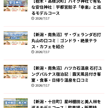
【栃木・高根沢町】バイク神社で有名
な安住神社｜宇都宮餃子「幸楽」と巡
るモデルコース
2026/7/17
【新潟・南魚沼】ザ・ヴェランダ石打
丸山の口コミ｜ゴンドラ・絶景テラ
ス・カフェを紹介
2026/7/17
【新潟・南魚沼】ハツカ石温泉 石打ユ
ングパルナス宿泊記｜露天風呂付き客
室・食事・日帰り温泉を口コミ
2026/7/17
【新潟・十日町】星峠棚田と美人林を
巡るモデルコース｜駐車場・所要時