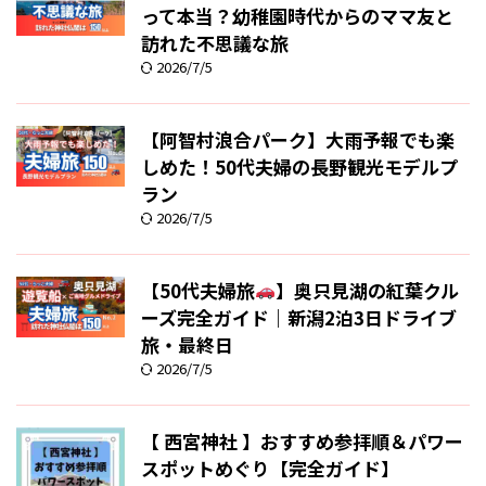
って本当？幼稚園時代からのママ友と
訪れた不思議な旅
2026/7/5
【阿智村浪合パーク】大雨予報でも楽
しめた！50代夫婦の長野観光モデルプ
ラン
2026/7/5
【50代夫婦旅
】奥只見湖の紅葉クル
ーズ完全ガイド｜新潟2泊3日ドライブ
旅・最終日
2026/7/5
【 西宮神社 】おすすめ参拝順＆パワー
スポットめぐり【完全ガイド】