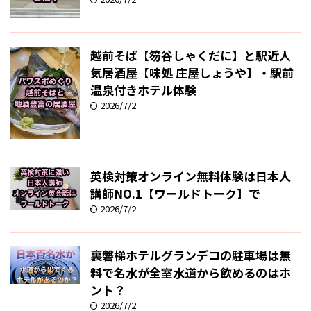
越前そば【笏谷しゃくだに】と駅近人
気居酒屋【味処 庄屋しょうや】・駅前
温泉付きホテル体験
2026/7/2
英検対策オンライン無料体験は日本人
講師NO.1【ワールドトーク】で
2026/7/2
裏磐梯ホテルグランデコの駐車場は無
料で名水が全室水道から飲めるのはホ
ント？
2026/7/2