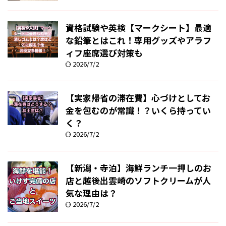
資格試験や英検【マークシート】最適
な鉛筆とはこれ！専用グッズやアラフ
ィフ座席選び対策も
2026/7/2
【実家帰省の滞在費】心づけとしてお
金を包むのが常識！？いくら持ってい
く？
2026/7/2
【新潟・寺泊】海鮮ランチ一押しのお
店と越後出雲崎のソフトクリームが人
気な理由は？
2026/7/2