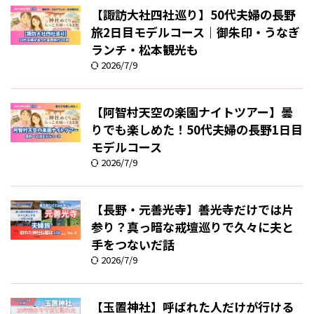
【諏訪大社四社巡り】50代夫婦の長野
旅2日目モデルコース｜御朱印・うなぎ
ランチ・松本観光も
2026/7/9
【阿智村天空の楽園ナイトツアー】曇
りでも楽しめた！50代夫婦の長野1日目
モデルコース
2026/7/9
【長野・元善光寺】善光寺だけでは片
参り？真っ暗な戒壇巡りで久々に夫と
手をつないだ話
2026/7/9
【玉置神社】呼ばれた人だけが行ける