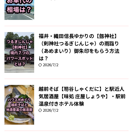
福井・織田信長ゆかりの【劔神社】
（剣神社つるぎじんじゃ）の雨詣り
（あめまいり）御朱印をもらう方法
は？
2026/7/2
越前そば【笏谷しゃくだに】と駅近人
気居酒屋【味処 庄屋しょうや】・駅前
温泉付きホテル体験
2026/7/2