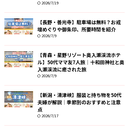
2026/7/19
【長野・善光寺】駐車場は無料？お戒
壇めぐりや御朱印、所要時間を紹介
2026/7/9
【青森・星野リゾート奥入瀬渓流ホテ
ル】50代ママ友7人旅｜十和田神社と奥
入瀬渓流に癒された旅
2026/7/9
【新潟・清津峡】服装と持ち物を50代
夫婦が解説｜季節別のおすすめと注意
点
2026/7/17