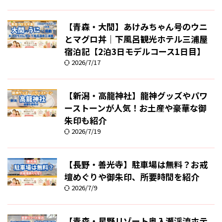
【青森・大間】あけみちゃん号のウニ
とマグロ丼｜下風呂観光ホテル三浦屋
宿泊記【2泊3日モデルコース1日目】
2026/7/17
【新潟・高龍神社】龍神グッズやパワ
ーストーンが人気！お土産や豪華な御
朱印も紹介
2026/7/19
【長野・善光寺】駐車場は無料？お戒
壇めぐりや御朱印、所要時間を紹介
2026/7/9
【青森・星野リゾート奥入瀬渓流ホテ