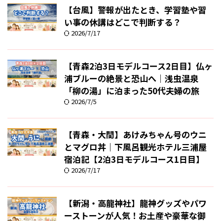
【台風】警報が出たとき、学習塾や習
い事の休講はどこで判断する？
2026/7/17
【青森2泊3日モデルコース2日目】仏ヶ
浦ブルーの絶景と恐山へ｜浅虫温泉
「柳の湯」に泊まった50代夫婦の旅
2026/7/5
【青森・大間】あけみちゃん号のウニ
とマグロ丼｜下風呂観光ホテル三浦屋
宿泊記【2泊3日モデルコース1日目】
2026/7/17
【新潟・高龍神社】龍神グッズやパワ
ーストーンが人気！お土産や豪華な御