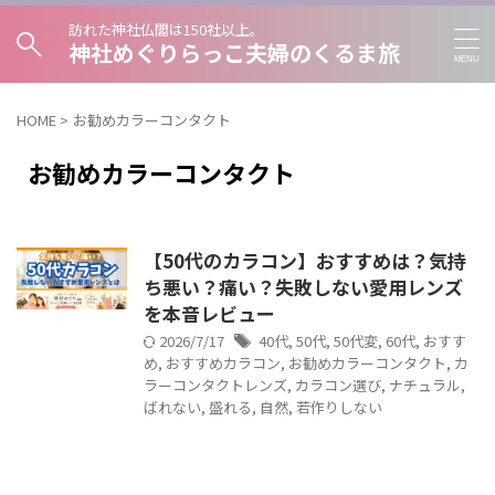
訪れた神社仏閣は150社以上。
神社めぐりらっこ夫婦のくるま旅
HOME
>
お勧めカラーコンタクト
お勧めカラーコンタクト
【50代のカラコン】おすすめは？気持
ち悪い？痛い？失敗しない愛用レンズ
を本音レビュー
2026/7/17
40代
,
50代
,
50代変
,
60代
,
おすす
め
,
おすすめカラコン
,
お勧めカラーコンタクト
,
カ
ラーコンタクトレンズ
,
カラコン選び
,
ナチュラル
,
ばれない
,
盛れる
,
自然
,
若作りしない