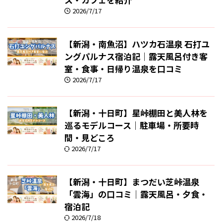
2026/7/17
【新潟・南魚沼】ハツカ石温泉 石打ユ
ングパルナス宿泊記｜露天風呂付き客
室・食事・日帰り温泉を口コミ
2026/7/17
【新潟・十日町】星峠棚田と美人林を
巡るモデルコース｜駐車場・所要時
間・見どころ
2026/7/17
【新潟・十日町】まつだい芝峠温泉
「雲海」の口コミ｜露天風呂・夕食・
宿泊記
2026/7/18