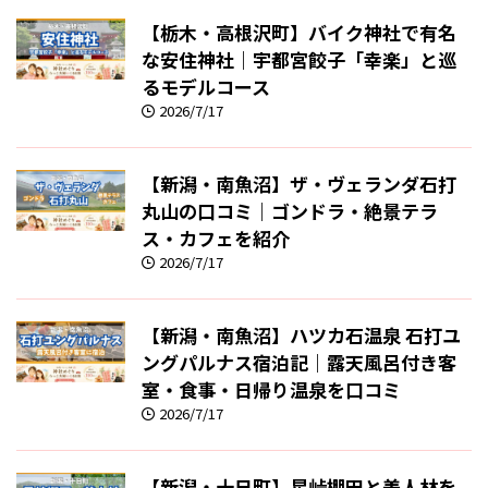
【栃木・高根沢町】バイク神社で有名
な安住神社｜宇都宮餃子「幸楽」と巡
るモデルコース
2026/7/17
【新潟・南魚沼】ザ・ヴェランダ石打
丸山の口コミ｜ゴンドラ・絶景テラ
ス・カフェを紹介
2026/7/17
【新潟・南魚沼】ハツカ石温泉 石打ユ
ングパルナス宿泊記｜露天風呂付き客
室・食事・日帰り温泉を口コミ
2026/7/17
【新潟・十日町】星峠棚田と美人林を