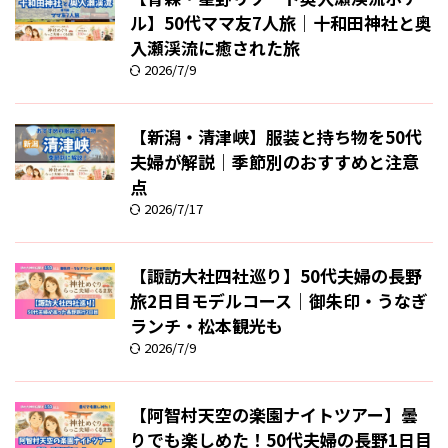
ル】50代ママ友7人旅｜十和田神社と奥
入瀬渓流に癒された旅
2026/7/9
【新潟・清津峡】服装と持ち物を50代
夫婦が解説｜季節別のおすすめと注意
点
2026/7/17
【諏訪大社四社巡り】50代夫婦の長野
旅2日目モデルコース｜御朱印・うなぎ
ランチ・松本観光も
2026/7/9
【阿智村天空の楽園ナイトツアー】曇
りでも楽しめた！50代夫婦の長野1日目