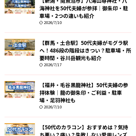
【新潟・南魚沼市】八海山尊神社・八
海神社を50代夫婦が参拝｜御朱印・駐
車場・2つの違いも紹介
2026/7/10
【群馬・土合駅】50代夫婦がモグラ駅
へ！486段の階段はきつい？駐車場・所
要時間・谷川岳観光も紹介
2026/7/17
【福井・毛谷黒龍神社】50代夫婦の参
拝体験｜龍の御朱印・ご利益・駐車
場・足羽神社も
2026/7/10
【50代のカラコン】おすすめは？気持
ち悪い？痛い？失敗しない愛用レンズ