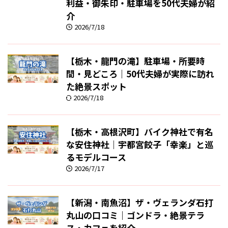
利益・御朱印・駐車場を50代夫婦が紹
介
2026/7/18
【栃木・龍門の滝】駐車場・所要時
間・見どころ｜50代夫婦が実際に訪れ
た絶景スポット
2026/7/18
【栃木・高根沢町】バイク神社で有名
な安住神社｜宇都宮餃子「幸楽」と巡
るモデルコース
2026/7/17
【新潟・南魚沼】ザ・ヴェランダ石打
丸山の口コミ｜ゴンドラ・絶景テラ
ス・カフェを紹介