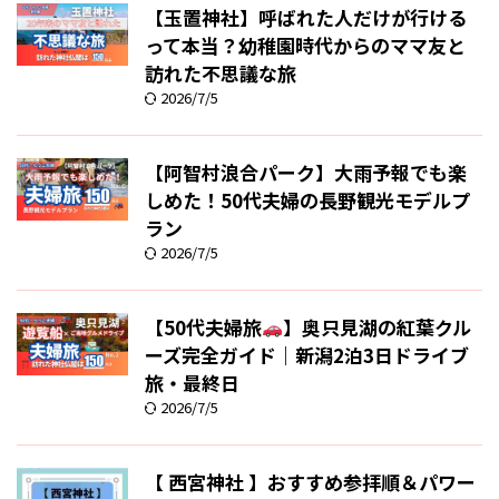
【玉置神社】呼ばれた人だけが行ける
って本当？幼稚園時代からのママ友と
訪れた不思議な旅
2026/7/5
【阿智村浪合パーク】大雨予報でも楽
しめた！50代夫婦の長野観光モデルプ
ラン
2026/7/5
【50代夫婦旅
】奥只見湖の紅葉クル
ーズ完全ガイド｜新潟2泊3日ドライブ
旅・最終日
2026/7/5
【 西宮神社 】おすすめ参拝順＆パワー