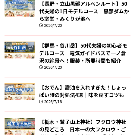
【長野・立山黒部アルペンルート】50
代夫婦の1日モデルコース｜黒部ダムか
ら室堂・みくりが池へ
2026/7/20
【群馬・谷川岳】50代夫婦の初心者モ
デルコース｜電気ガイドバスで一ノ倉
沢の絶景へ！服装・所要時間も紹介
2026/7/20
【おでん】醤油を入れすぎた！しょっ
ぱい時の対処法4選｜味を戻すコツも
2026/7/18
【栃木・鷲子山上神社】フクロウ神社
の見どころ｜日本一の大フクロウ・ご