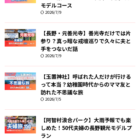
モデルコース
2026/7/9
【長野・元善光寺】善光寺だけでは片
参り？真っ暗な戒壇巡りで久々に夫と
手をつないだ話
2026/7/9
【玉置神社】呼ばれた人だけが行ける
って本当？幼稚園時代からのママ友と
訪れた不思議な旅
2026/7/5
【阿智村浪合パーク】大雨予報でも楽
しめた！50代夫婦の長野観光モデルプ
ラン