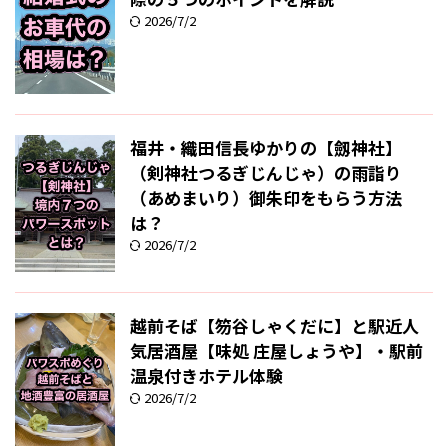
2026/7/2
福井・織田信長ゆかりの【劔神社】
（剣神社つるぎじんじゃ）の雨詣り
（あめまいり）御朱印をもらう方法
は？
2026/7/2
越前そば【笏谷しゃくだに】と駅近人
気居酒屋【味処 庄屋しょうや】・駅前
温泉付きホテル体験
2026/7/2