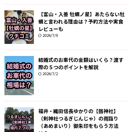
【富山・入善 牡蠣ノ星】あたらない牡
蠣と言われる理由は？予約方法や実食
レビューも
2026/7/9
結婚式のお車代の金額はいくら？渡す
際の５つのポイントを解説
2026/7/2
福井・織田信長ゆかりの【劔神社】
（剣神社つるぎじんじゃ）の雨詣り
（あめまいり）御朱印をもらう方法