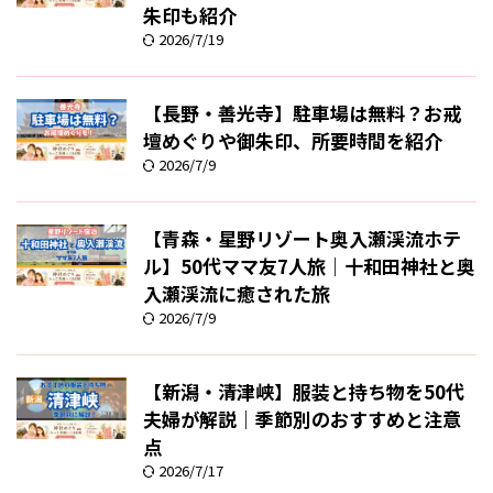
朱印も紹介
2026/7/19
【長野・善光寺】駐車場は無料？お戒
壇めぐりや御朱印、所要時間を紹介
2026/7/9
【青森・星野リゾート奥入瀬渓流ホテ
ル】50代ママ友7人旅｜十和田神社と奥
入瀬渓流に癒された旅
2026/7/9
【新潟・清津峡】服装と持ち物を50代
夫婦が解説｜季節別のおすすめと注意
点
2026/7/17