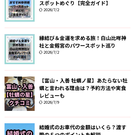
スポットめぐり【完全ガイド】
2026/7/2
縁結び＆金運を求める旅！白山比咩神
社と金剱宮のパワースポット巡り
2026/7/2
【富山・入善 牡蠣ノ星】あたらない牡
蠣と言われる理由は？予約方法や実食
レビューも
2026/7/9
結婚式のお車代の金額はいくら？渡す
際の５つのポイントを解説