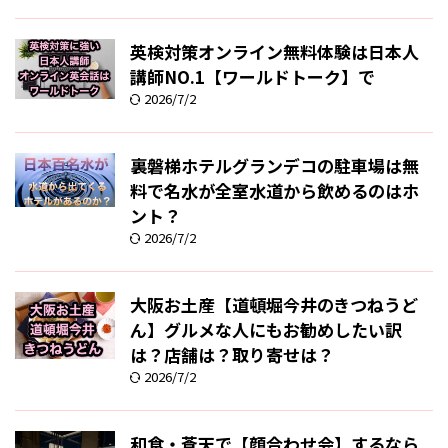
英検対策オンライン無料体験は日本人
講師NO.1【ワールドトーク】で
2026/7/2
裏磐梯ホテルグランデコの駐車場は無
料で名水が全室水道から飲めるのはホ
ント？
2026/7/2
大阪お土産【道頓堀今井のきつねうど
ん】グルメな人にもお勧めしたい訳
は？店舗は？取り寄せは？
2026/7/2
和食・蒼天で【顔合わせ会】するなら