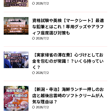
2026/7/2
資格試験や英検【マークシート】最適
な鉛筆とはこれ！専用グッズやアラフ
ィフ座席選び対策も
2026/7/2
【実家帰省の滞在費】心づけとしてお
金を包むのが常識！？いくら持ってい
く？
2026/7/2
【新潟・寺泊】海鮮ランチ一押しのお
店と越後出雲崎のソフトクリームが人
気な理由は？
2026/7/2