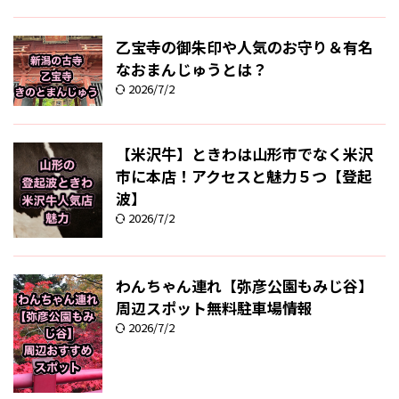
乙宝寺の御朱印や人気のお守り＆有名
なおまんじゅうとは？
2026/7/2
【米沢牛】ときわは山形市でなく米沢
市に本店！アクセスと魅力５つ【登起
波】
2026/7/2
わんちゃん連れ【弥彦公園もみじ谷】
周辺スポット無料駐車場情報
2026/7/2