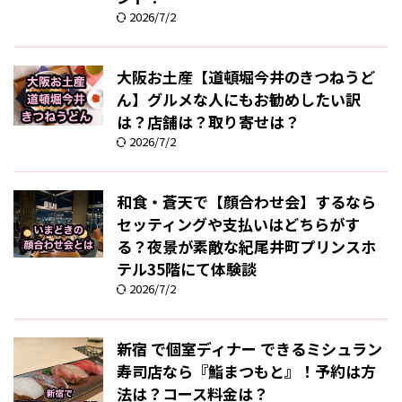
2026/7/2
大阪お土産【道頓堀今井のきつねうど
ん】グルメな人にもお勧めしたい訳
は？店舗は？取り寄せは？
2026/7/2
和食・蒼天で【顔合わせ会】するなら
セッティングや支払いはどちらがす
る？夜景が素敵な紀尾井町プリンスホ
テル35階にて体験談
2026/7/2
新宿 で個室ディナー できるミシュラン
寿司店なら『鮨まつもと』！予約は方
法は？コース料金は？