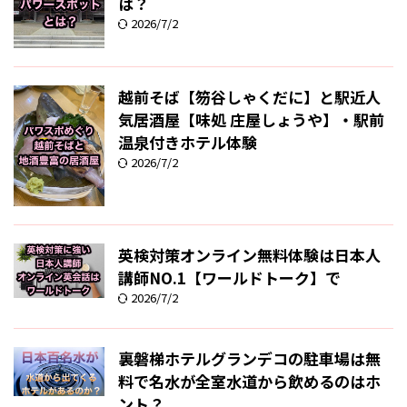
は？
2026/7/2
越前そば【笏谷しゃくだに】と駅近人
気居酒屋【味処 庄屋しょうや】・駅前
温泉付きホテル体験
2026/7/2
英検対策オンライン無料体験は日本人
講師NO.1【ワールドトーク】で
2026/7/2
裏磐梯ホテルグランデコの駐車場は無
料で名水が全室水道から飲めるのはホ
ント？