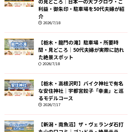
の見どころ｜日本一の大フクロウ・ご
利益・御朱印・駐車場を50代夫婦が紹
介
2026/7/18
【栃木・龍門の滝】駐車場・所要時
間・見どころ｜50代夫婦が実際に訪れ
た絶景スポット
2026/7/18
【栃木・高根沢町】バイク神社で有名
な安住神社｜宇都宮餃子「幸楽」と巡
るモデルコース
2026/7/17
【新潟・南魚沼】ザ・ヴェランダ石打
丸山の口コミ｜ゴンドラ・絶景テラ