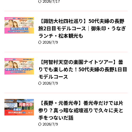
2026/7/17
【諏訪大社四社巡り】50代夫婦の長野
旅2日目モデルコース｜御朱印・うなぎ
ランチ・松本観光も
2026/7/9
【阿智村天空の楽園ナイトツアー】曇
りでも楽しめた！50代夫婦の長野1日目
モデルコース
2026/7/9
【長野・元善光寺】善光寺だけでは片
参り？真っ暗な戒壇巡りで久々に夫と
手をつないだ話
2026/7/9