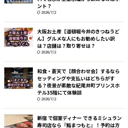
ント？
2026/7/2
大阪お土産【道頓堀今井のきつねうど
ん】グルメな人にもお勧めしたい訳
は？店舗は？取り寄せは？
2026/7/2
和食・蒼天で【顔合わせ会】するなら
セッティングや支払いはどちらがす
る？夜景が素敵な紀尾井町プリンスホ
テル35階にて体験談
2026/7/2
新宿 で個室ディナー できるミシュラン
寿司店なら『鮨まつもと』！予約は方