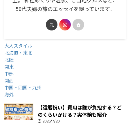
上。 神社めぐりや温泉、ご当地グルメなど、
50代夫婦の旅のエッセイを綴っています。
大人スタイル
北海道・東北
北陸
関東
中部
関西
中国・四国・九州
海外
【還暦祝い】費用は誰が負担する？ど
のくらいかける？実体験も紹介
2026/7/20