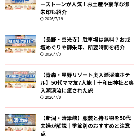
ーストーンが人気！お土産や豪華な御
朱印も紹介
2026/7/19
【長野・善光寺】駐車場は無料？お戒
壇めぐりや御朱印、所要時間を紹介
2026/7/9
【青森・星野リゾート奥入瀬渓流ホテ
ル】50代ママ友7人旅｜十和田神社と奥
入瀬渓流に癒された旅
2026/7/9
【新潟・清津峡】服装と持ち物を50代
夫婦が解説｜季節別のおすすめと注意
点