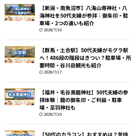
【新潟・南魚沼市】八海山尊神社・八
海神社を50代夫婦が参拝｜御朱印・駐
車場・2つの違いも紹介
2026/7/10
【群馬・土合駅】50代夫婦がモグラ駅
へ！486段の階段はきつい？駐車場・所
要時間・谷川岳観光も紹介
2026/7/17
【福井・毛谷黒龍神社】50代夫婦の参
拝体験｜龍の御朱印・ご利益・駐車
場・足羽神社も
2026/7/10
【50代のカラコン】おすすめは？気持