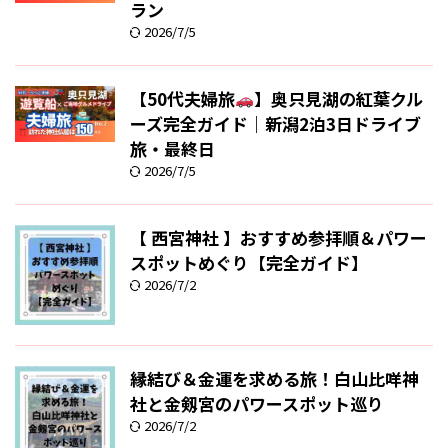
ラン
2026/7/5
【50代夫婦旅
】奥只見湖の紅葉クル
ーズ完全ガイド｜新潟2泊3日ドライブ
旅・最終日
2026/7/5
【 西宮神社 】おすすめ参拝順＆パワー
スポットめぐり【完全ガイド】
2026/7/2
縁結び＆金運を求める旅！白山比咩神
社と金剱宮のパワースポット巡り
2026/7/2