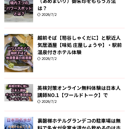
（あめまいり）御朱印をもらう方法
は？
2026/7/2
越前そば【笏谷しゃくだに】と駅近人
気居酒屋【味処 庄屋しょうや】・駅前
温泉付きホテル体験
2026/7/2
英検対策オンライン無料体験は日本人
講師NO.1【ワールドトーク】で
2026/7/2
裏磐梯ホテルグランデコの駐車場は無
料で名水が全室水道から飲めるのはホ