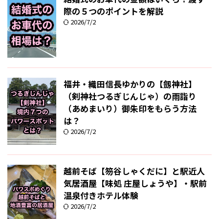
際の５つのポイントを解説
2026/7/2
福井・織田信長ゆかりの【劔神社】
（剣神社つるぎじんじゃ）の雨詣り
（あめまいり）御朱印をもらう方法
は？
2026/7/2
越前そば【笏谷しゃくだに】と駅近人
気居酒屋【味処 庄屋しょうや】・駅前
温泉付きホテル体験
2026/7/2