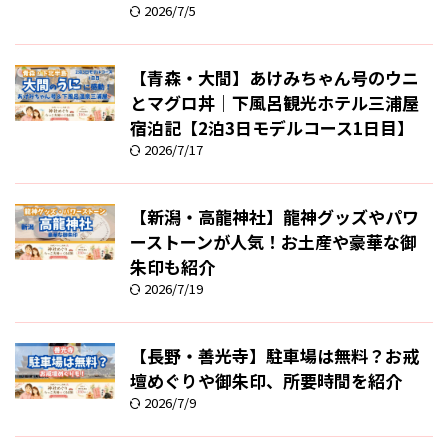
2026/7/5
【青森・大間】あけみちゃん号のウニ
とマグロ丼｜下風呂観光ホテル三浦屋
宿泊記【2泊3日モデルコース1日目】
2026/7/17
【新潟・高龍神社】龍神グッズやパワ
ーストーンが人気！お土産や豪華な御
朱印も紹介
2026/7/19
【長野・善光寺】駐車場は無料？お戒
壇めぐりや御朱印、所要時間を紹介
2026/7/9