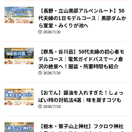
【長野・立山黒部アルペンルート】50
代夫婦の1日モデルコース｜黒部ダムか
ら室堂・みくりが池へ
2026/7/20
【群馬・谷川岳】50代夫婦の初心者モ
デルコース｜電気ガイドバスで一ノ倉
沢の絶景へ！服装・所要時間も紹介
2026/7/20
【おでん】醤油を入れすぎた！しょっ
ぱい時の対処法4選｜味を戻すコツも
2026/7/18
【栃木・鷲子山上神社】フクロウ神社