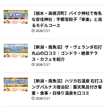
【栃木・高根沢町】バイク神社で有名
な安住神社｜宇都宮餃子「幸楽」と巡
るモデルコース
2026/7/17
【新潟・南魚沼】ザ・ヴェランダ石打
丸山の口コミ｜ゴンドラ・絶景テラ
ス・カフェを紹介
2026/7/17
【新潟・南魚沼】ハツカ石温泉 石打ユ
ングパルナス宿泊記｜露天風呂付き客
室・食事・日帰り温泉を口コミ
2026/7/17