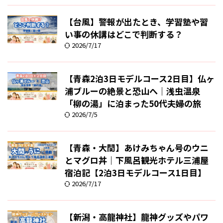
【台風】警報が出たとき、学習塾や習
い事の休講はどこで判断する？
2026/7/17
【青森2泊3日モデルコース2日目】仏ヶ
浦ブルーの絶景と恐山へ｜浅虫温泉
「柳の湯」に泊まった50代夫婦の旅
2026/7/5
【青森・大間】あけみちゃん号のウニ
とマグロ丼｜下風呂観光ホテル三浦屋
宿泊記【2泊3日モデルコース1日目】
2026/7/17
【新潟・高龍神社】龍神グッズやパワ