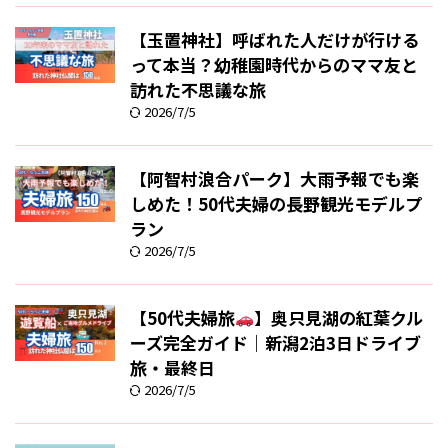
【玉置神社】呼ばれた人だけが行ける
って本当？幼稚園時代からのママ友と
訪れた不思議な旅
2026/7/5
【阿智村浪合パーク】大雨予報でも楽
しめた！50代夫婦の長野観光モデルプ
ラン
2026/7/5
【50代夫婦旅
】奥只見湖の紅葉クル
ーズ完全ガイド｜新潟2泊3日ドライブ
旅・最終日
2026/7/5