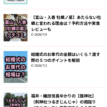
【富山・入善 牡蠣ノ星】あたらない牡
蠣と言われる理由は？予約方法や実食
レビューも
2026/7/9
結婚式のお車代の金額はいくら？渡す
際の５つのポイントを解説
2026/7/2
福井・織田信長ゆかりの【劔神社】
（剣神社つるぎじんじゃ）の雨詣り