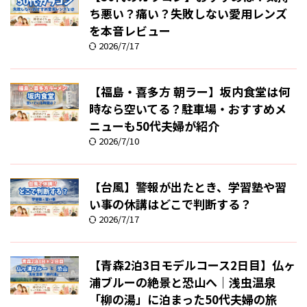
ち悪い？痛い？失敗しない愛用レンズ
を本音レビュー
2026/7/17
【福島・喜多方 朝ラー】坂内食堂は何
時なら空いてる？駐車場・おすすめメ
ニューも50代夫婦が紹介
2026/7/10
【台風】警報が出たとき、学習塾や習
い事の休講はどこで判断する？
2026/7/17
【青森2泊3日モデルコース2日目】仏ヶ
浦ブルーの絶景と恐山へ｜浅虫温泉
「柳の湯」に泊まった50代夫婦の旅