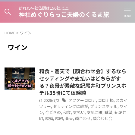
訪れた神社仏閣は150社以上。
神社めぐりらっこ夫婦のくるま旅
HOME
>
ワイン
ワイン
和食・蒼天で【顔合わせ会】するなら
セッティングや支払いはどちらがす
る？夜景が素敵な紀尾井町プリンスホ
テル35階にて体験談
2026/7/2
アフターコロナ
,
コロナ禍
,
スカイ
ツリー
,
セッティングは誰が
,
プリンスホテル
,
ワイ
ン
,
今どきの
,
和食
,
支払い
,
支払は誰
,
眺望
,
紀尾井
町
,
結婚
,
結納
,
蒼天
,
顔合わせ
,
顔合わせ会