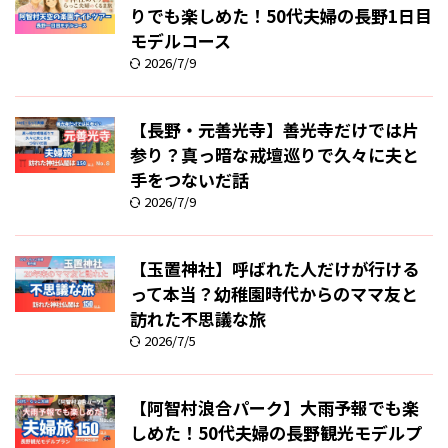
りでも楽しめた！50代夫婦の長野1日目
モデルコース
2026/7/9
【長野・元善光寺】善光寺だけでは片
参り？真っ暗な戒壇巡りで久々に夫と
手をつないだ話
2026/7/9
【玉置神社】呼ばれた人だけが行ける
って本当？幼稚園時代からのママ友と
訪れた不思議な旅
2026/7/5
【阿智村浪合パーク】大雨予報でも楽
しめた！50代夫婦の長野観光モデルプ