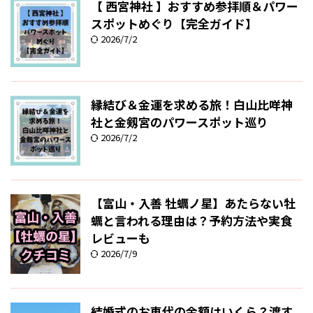
【 西宮神社 】おすすめ参拝順＆パワー
スポットめぐり【完全ガイド】
2026/7/2
縁結び＆金運を求める旅！白山比咩神
社と金剱宮のパワースポット巡り
2026/7/2
【富山・入善 牡蠣ノ星】あたらない牡
蠣と言われる理由は？予約方法や実食
レビューも
2026/7/9
結婚式のお車代の金額はいくら？渡す