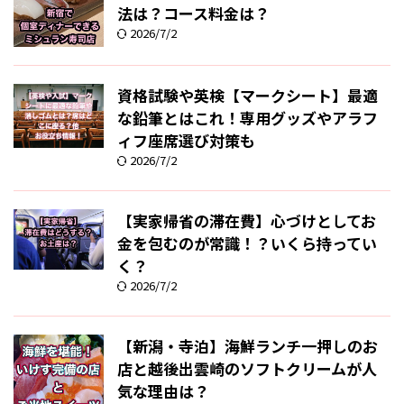
法は？コース料金は？
2026/7/2
資格試験や英検【マークシート】最適
な鉛筆とはこれ！専用グッズやアラフ
ィフ座席選び対策も
2026/7/2
【実家帰省の滞在費】心づけとしてお
金を包むのが常識！？いくら持ってい
く？
2026/7/2
【新潟・寺泊】海鮮ランチ一押しのお
店と越後出雲崎のソフトクリームが人
気な理由は？