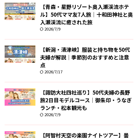
【青森・星野リゾート奥入瀬渓流ホテ
ル】50代ママ友7人旅｜十和田神社と奥
入瀬渓流に癒された旅
2026/7/9
【新潟・清津峡】服装と持ち物を50代
夫婦が解説｜季節別のおすすめと注意
点
2026/7/17
【諏訪大社四社巡り】50代夫婦の長野
旅2日目モデルコース｜御朱印・うなぎ
ランチ・松本観光も
2026/7/9
【阿智村天空の楽園ナイトツアー】曇