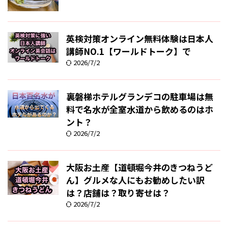
英検対策オンライン無料体験は日本人
講師NO.1【ワールドトーク】で
2026/7/2
裏磐梯ホテルグランデコの駐車場は無
料で名水が全室水道から飲めるのはホ
ント？
2026/7/2
大阪お土産【道頓堀今井のきつねうど
ん】グルメな人にもお勧めしたい訳
は？店舗は？取り寄せは？
2026/7/2