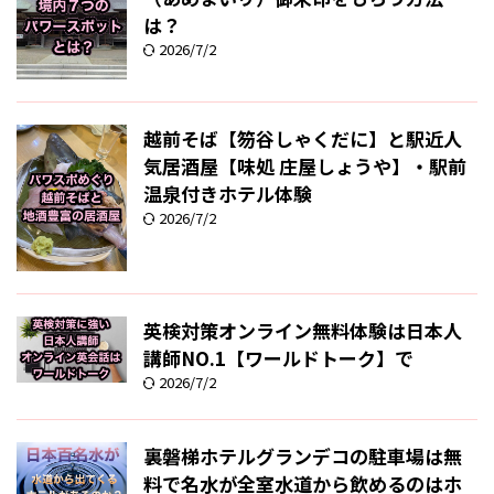
は？
2026/7/2
越前そば【笏谷しゃくだに】と駅近人
気居酒屋【味処 庄屋しょうや】・駅前
温泉付きホテル体験
2026/7/2
英検対策オンライン無料体験は日本人
講師NO.1【ワールドトーク】で
2026/7/2
裏磐梯ホテルグランデコの駐車場は無
料で名水が全室水道から飲めるのはホ