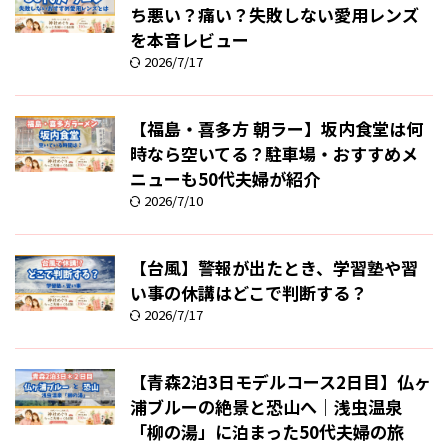
ち悪い？痛い？失敗しない愛用レンズ
を本音レビュー
2026/7/17
【福島・喜多方 朝ラー】坂内食堂は何
時なら空いてる？駐車場・おすすめメ
ニューも50代夫婦が紹介
2026/7/10
【台風】警報が出たとき、学習塾や習
い事の休講はどこで判断する？
2026/7/17
【青森2泊3日モデルコース2日目】仏ヶ
浦ブルーの絶景と恐山へ｜浅虫温泉
「柳の湯」に泊まった50代夫婦の旅