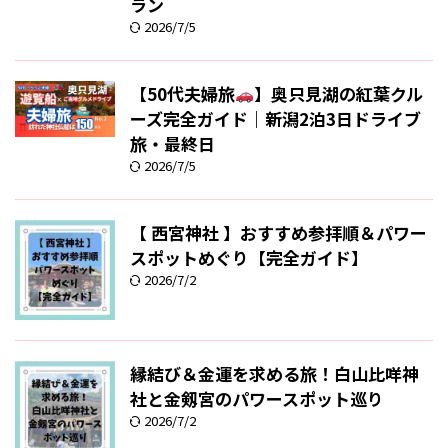
ラン
2026/7/5
【50代夫婦旅
】奥只見湖の紅葉クル
ーズ完全ガイド｜新潟2泊3日ドライブ
旅・最終日
2026/7/5
【 西宮神社 】おすすめ参拝順＆パワー
スポットめぐり【完全ガイド】
2026/7/2
縁結び＆金運を求める旅！白山比咩神
社と金剱宮のパワースポット巡り
2026/7/2