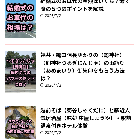
結婚式のお車代の金額はいくら？渡す
際の５つのポイントを解説
2026/7/2
福井・織田信長ゆかりの【劔神社】
（剣神社つるぎじんじゃ）の雨詣り
（あめまいり）御朱印をもらう方法
は？
2026/7/2
越前そば【笏谷しゃくだに】と駅近人
気居酒屋【味処 庄屋しょうや】・駅前
温泉付きホテル体験
2026/7/2