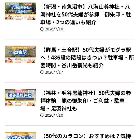
【新潟・南魚沼市】八海山尊神社・八
海神社を50代夫婦が参拝｜御朱印・駐
車場・2つの違いも紹介
2026/7/10
【群馬・土合駅】50代夫婦がモグラ駅
へ！486段の階段はきつい？駐車場・所
要時間・谷川岳観光も紹介
2026/7/17
【福井・毛谷黒龍神社】50代夫婦の参
拝体験｜龍の御朱印・ご利益・駐車
場・足羽神社も
2026/7/10
【50代のカラコン】おすすめは？気持