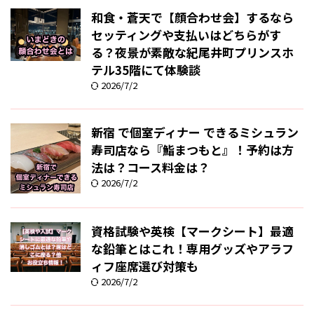
和食・蒼天で【顔合わせ会】するなら
セッティングや支払いはどちらがす
る？夜景が素敵な紀尾井町プリンスホ
テル35階にて体験談
2026/7/2
新宿 で個室ディナー できるミシュラン
寿司店なら『鮨まつもと』！予約は方
法は？コース料金は？
2026/7/2
資格試験や英検【マークシート】最適
な鉛筆とはこれ！専用グッズやアラフ
ィフ座席選び対策も
2026/7/2