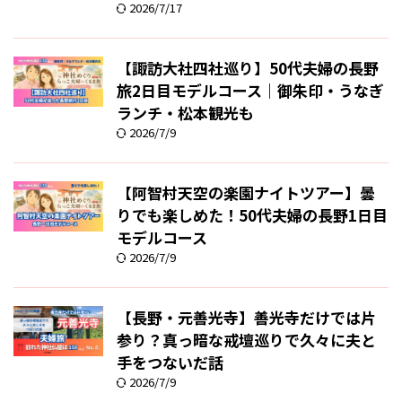
2026/7/17
【諏訪大社四社巡り】50代夫婦の長野
旅2日目モデルコース｜御朱印・うなぎ
ランチ・松本観光も
2026/7/9
【阿智村天空の楽園ナイトツアー】曇
りでも楽しめた！50代夫婦の長野1日目
モデルコース
2026/7/9
【長野・元善光寺】善光寺だけでは片
参り？真っ暗な戒壇巡りで久々に夫と
手をつないだ話
2026/7/9