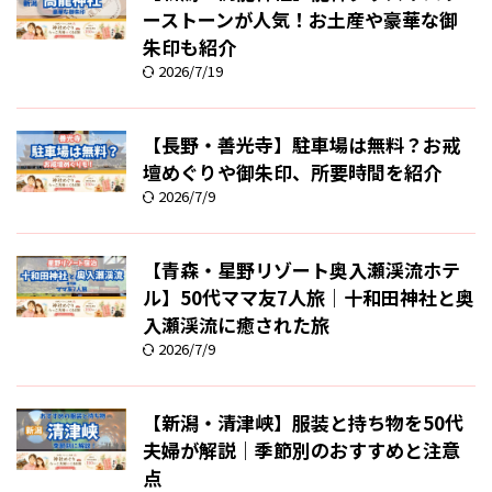
ーストーンが人気！お土産や豪華な御
朱印も紹介
2026/7/19
【長野・善光寺】駐車場は無料？お戒
壇めぐりや御朱印、所要時間を紹介
2026/7/9
【青森・星野リゾート奥入瀬渓流ホテ
ル】50代ママ友7人旅｜十和田神社と奥
入瀬渓流に癒された旅
2026/7/9
【新潟・清津峡】服装と持ち物を50代
夫婦が解説｜季節別のおすすめと注意
点