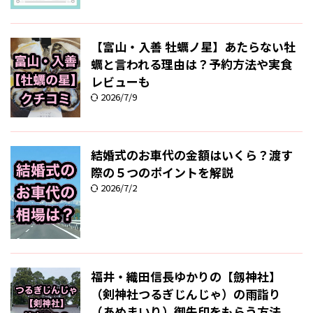
【富山・入善 牡蠣ノ星】あたらない牡
蠣と言われる理由は？予約方法や実食
レビューも
2026/7/9
結婚式のお車代の金額はいくら？渡す
際の５つのポイントを解説
2026/7/2
福井・織田信長ゆかりの【劔神社】
（剣神社つるぎじんじゃ）の雨詣り
（あめまいり）御朱印をもらう方法