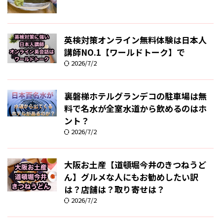
英検対策オンライン無料体験は日本人
講師NO.1【ワールドトーク】で
2026/7/2
裏磐梯ホテルグランデコの駐車場は無
料で名水が全室水道から飲めるのはホ
ント？
2026/7/2
大阪お土産【道頓堀今井のきつねうど
ん】グルメな人にもお勧めしたい訳
は？店舗は？取り寄せは？
2026/7/2