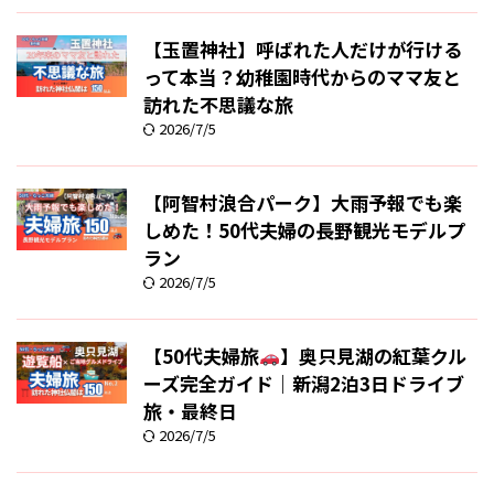
【玉置神社】呼ばれた人だけが行ける
って本当？幼稚園時代からのママ友と
訪れた不思議な旅
2026/7/5
【阿智村浪合パーク】大雨予報でも楽
しめた！50代夫婦の長野観光モデルプ
ラン
2026/7/5
【50代夫婦旅
】奥只見湖の紅葉クル
ーズ完全ガイド｜新潟2泊3日ドライブ
旅・最終日
2026/7/5