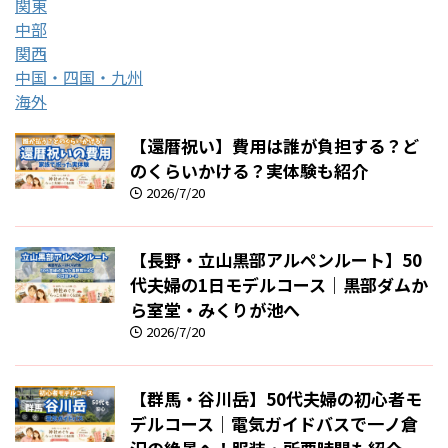
関東
中部
関西
中国・四国・九州
海外
【還暦祝い】費用は誰が負担する？ど
のくらいかける？実体験も紹介
2026/7/20
【長野・立山黒部アルペンルート】50
代夫婦の1日モデルコース｜黒部ダムか
ら室堂・みくりが池へ
2026/7/20
【群馬・谷川岳】50代夫婦の初心者モ
デルコース｜電気ガイドバスで一ノ倉