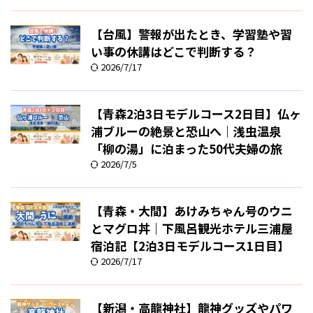
【台風】警報が出たとき、学習塾や習
い事の休講はどこで判断する？
2026/7/17
【青森2泊3日モデルコース2日目】仏ヶ
浦ブルーの絶景と恐山へ｜浅虫温泉
「柳の湯」に泊まった50代夫婦の旅
2026/7/5
【青森・大間】あけみちゃん号のウニ
とマグロ丼｜下風呂観光ホテル三浦屋
宿泊記【2泊3日モデルコース1日目】
2026/7/17
【新潟・高龍神社】龍神グッズやパワ