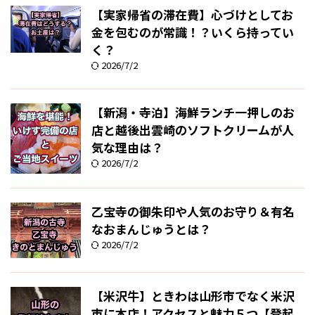
【実家帰省の滞在費】心づけとしてお
金を包むのが常識！？いくら持ってい
く？
2026/7/2
【新潟・寺泊】海鮮ランチ一押しのお
店と越後出雲崎のソフトクリームが人
気な理由は？
2026/7/2
乙宝寺の御朱印や人気のお守り＆有名
なおまんじゅうとは？
2026/7/2
【米沢牛】ときわは山形市でなく米沢
市に本店！アクセスと魅力５つ【登起