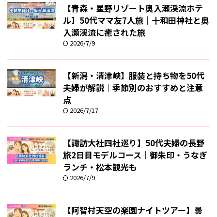
【青森・星野リゾート奥入瀬渓流ホテ
ル】50代ママ友7人旅｜十和田神社と奥
入瀬渓流に癒された旅
2026/7/9
【新潟・清津峡】服装と持ち物を50代
夫婦が解説｜季節別のおすすめと注意
点
2026/7/17
【諏訪大社四社巡り】50代夫婦の長野
旅2日目モデルコース｜御朱印・うなぎ
ランチ・松本観光も
2026/7/9
【阿智村天空の楽園ナイトツアー】曇