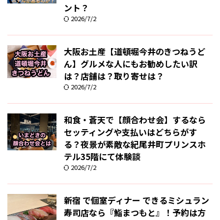
ント？
2026/7/2
大阪お土産【道頓堀今井のきつねうど
ん】グルメな人にもお勧めしたい訳
は？店舗は？取り寄せは？
2026/7/2
和食・蒼天で【顔合わせ会】するなら
セッティングや支払いはどちらがす
る？夜景が素敵な紀尾井町プリンスホ
テル35階にて体験談
2026/7/2
新宿 で個室ディナー できるミシュラン
寿司店なら『鮨まつもと』！予約は方