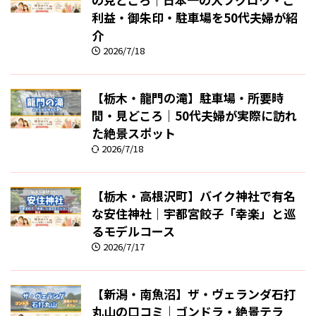
利益・御朱印・駐車場を50代夫婦が紹
介
2026/7/18
【栃木・龍門の滝】駐車場・所要時
間・見どころ｜50代夫婦が実際に訪れ
た絶景スポット
2026/7/18
【栃木・高根沢町】バイク神社で有名
な安住神社｜宇都宮餃子「幸楽」と巡
るモデルコース
2026/7/17
【新潟・南魚沼】ザ・ヴェランダ石打
丸山の口コミ｜ゴンドラ・絶景テラ