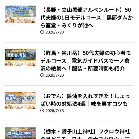
【長野・立山黒部アルペンルート】50
代夫婦の1日モデルコース｜黒部ダムか
ら室堂・みくりが池へ
2026/7/20
【群馬・谷川岳】50代夫婦の初心者モ
デルコース｜電気ガイドバスで一ノ倉
沢の絶景へ！服装・所要時間も紹介
2026/7/20
【おでん】醤油を入れすぎた！しょっ
ぱい時の対処法4選｜味を戻すコツも
2026/7/18
【栃木・鷲子山上神社】フクロウ神社
の見どころ｜日本一の大フクロウ・ご