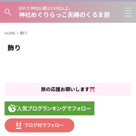
訪れた神社仏閣は150社以上。
神社めぐりらっこ夫婦のくるま旅
HOME
>
飾り
飾り
旅の応援お願いします