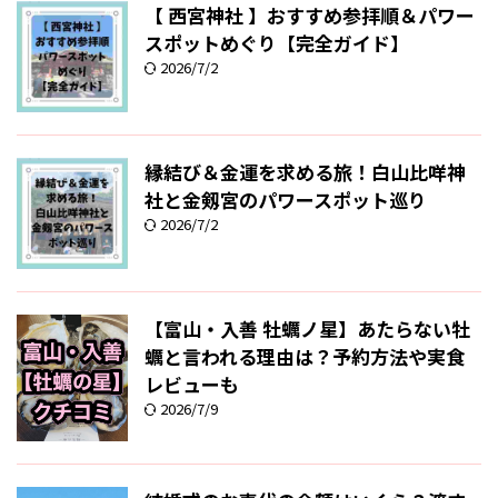
【 西宮神社 】おすすめ参拝順＆パワー
スポットめぐり【完全ガイド】
2026/7/2
縁結び＆金運を求める旅！白山比咩神
社と金剱宮のパワースポット巡り
2026/7/2
【富山・入善 牡蠣ノ星】あたらない牡
蠣と言われる理由は？予約方法や実食
レビューも
2026/7/9