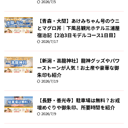
2026/7/5
【青森・大間】あけみちゃん号のウニ
とマグロ丼｜下風呂観光ホテル三浦屋
宿泊記【2泊3日モデルコース1日目】
2026/7/17
【新潟・高龍神社】龍神グッズやパワ
ーストーンが人気！お土産や豪華な御
朱印も紹介
2026/7/19
【長野・善光寺】駐車場は無料？お戒
壇めぐりや御朱印、所要時間を紹介
2026/7/9