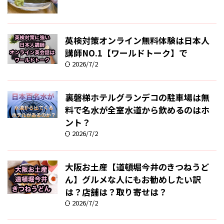
英検対策オンライン無料体験は日本人
講師NO.1【ワールドトーク】で
2026/7/2
裏磐梯ホテルグランデコの駐車場は無
料で名水が全室水道から飲めるのはホ
ント？
2026/7/2
大阪お土産【道頓堀今井のきつねうど
ん】グルメな人にもお勧めしたい訳
は？店舗は？取り寄せは？
2026/7/2