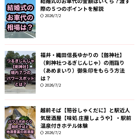
結婚式のお車代の金額はいくら？渡す
際の５つのポイントを解説
2026/7/2
福井・織田信長ゆかりの【劔神社】
（剣神社つるぎじんじゃ）の雨詣り
（あめまいり）御朱印をもらう方法
は？
2026/7/2
越前そば【笏谷しゃくだに】と駅近人
気居酒屋【味処 庄屋しょうや】・駅前
温泉付きホテル体験
2026/7/2