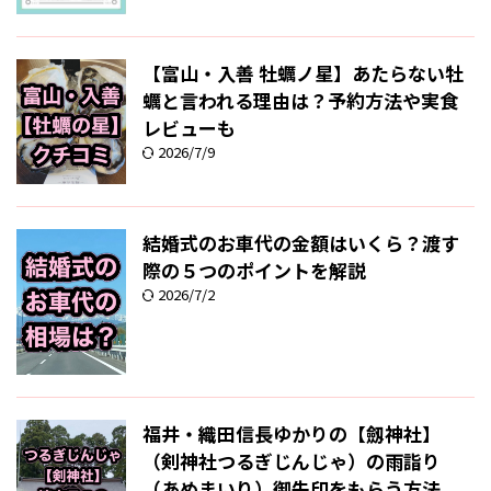
【富山・入善 牡蠣ノ星】あたらない牡
蠣と言われる理由は？予約方法や実食
レビューも
2026/7/9
結婚式のお車代の金額はいくら？渡す
際の５つのポイントを解説
2026/7/2
福井・織田信長ゆかりの【劔神社】
（剣神社つるぎじんじゃ）の雨詣り
（あめまいり）御朱印をもらう方法