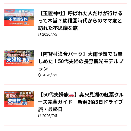
【玉置神社】呼ばれた人だけが行ける
って本当？幼稚園時代からのママ友と
訪れた不思議な旅
2026/7/5
【阿智村浪合パーク】大雨予報でも楽
しめた！50代夫婦の長野観光モデルプ
ラン
2026/7/5
【50代夫婦旅
】奥只見湖の紅葉クル
ーズ完全ガイド｜新潟2泊3日ドライブ
旅・最終日
2026/7/5