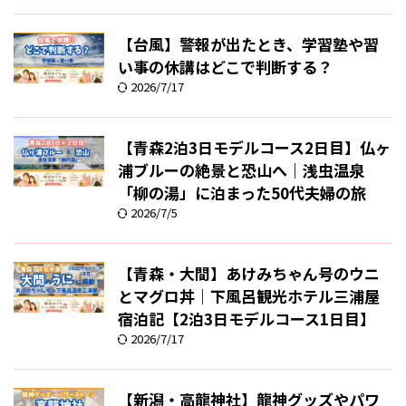
【台風】警報が出たとき、学習塾や習
い事の休講はどこで判断する？
2026/7/17
【青森2泊3日モデルコース2日目】仏ヶ
浦ブルーの絶景と恐山へ｜浅虫温泉
「柳の湯」に泊まった50代夫婦の旅
2026/7/5
【青森・大間】あけみちゃん号のウニ
とマグロ丼｜下風呂観光ホテル三浦屋
宿泊記【2泊3日モデルコース1日目】
2026/7/17
【新潟・高龍神社】龍神グッズやパワ