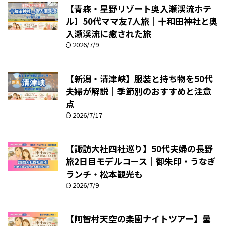
【青森・星野リゾート奥入瀬渓流ホテ
ル】50代ママ友7人旅｜十和田神社と奥
入瀬渓流に癒された旅
2026/7/9
【新潟・清津峡】服装と持ち物を50代
夫婦が解説｜季節別のおすすめと注意
点
2026/7/17
【諏訪大社四社巡り】50代夫婦の長野
旅2日目モデルコース｜御朱印・うなぎ
ランチ・松本観光も
2026/7/9
【阿智村天空の楽園ナイトツアー】曇