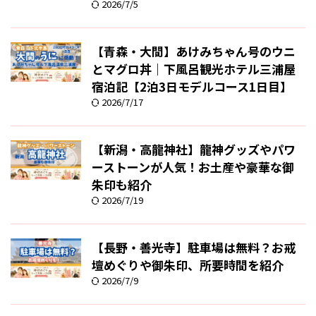
2026/7/5
【青森・大間】あけみちゃん号のウニ
とマグロ丼｜下風呂観光ホテル三浦屋
宿泊記【2泊3日モデルコース1日目】
2026/7/17
【新潟・高龍神社】龍神グッズやパワ
ーストーンが人気！お土産や豪華な御
朱印も紹介
2026/7/19
【長野・善光寺】駐車場は無料？お戒
壇めぐりや御朱印、所要時間を紹介
2026/7/9