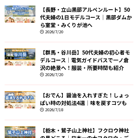
【長野・立山黒部アルペンルート】50
代夫婦の1日モデルコース｜黒部ダムか
ら室堂・みくりが池へ
2026/7/20
【群馬・谷川岳】50代夫婦の初心者モ
デルコース｜電気ガイドバスで一ノ倉
沢の絶景へ！服装・所要時間も紹介
2026/7/20
【おでん】醤油を入れすぎた！しょっ
ぱい時の対処法4選｜味を戻すコツも
2026/7/18
【栃木・鷲子山上神社】フクロウ神社
の見どころ｜日本一の大フクロウ・ご