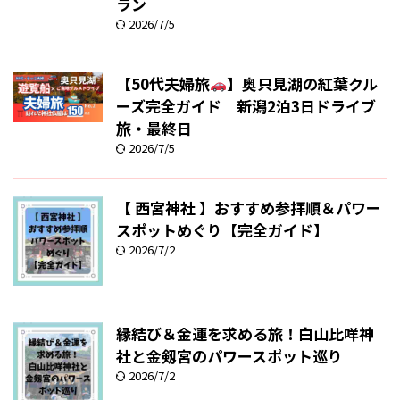
ラン
2026/7/5
【50代夫婦旅
】奥只見湖の紅葉クル
ーズ完全ガイド｜新潟2泊3日ドライブ
旅・最終日
2026/7/5
【 西宮神社 】おすすめ参拝順＆パワー
スポットめぐり【完全ガイド】
2026/7/2
縁結び＆金運を求める旅！白山比咩神
社と金剱宮のパワースポット巡り
2026/7/2