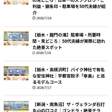
利益・御朱印・駐車場を50代夫婦が紹
介
2026/7/18
【栃木・龍門の滝】駐車場・所要時
間・見どころ｜50代夫婦が実際に訪れ
た絶景スポット
2026/7/18
【栃木・高根沢町】バイク神社で有名
な安住神社｜宇都宮餃子「幸楽」と巡
るモデルコース
2026/7/17
【新潟・南魚沼】ザ・ヴェランダ石打
丸山の口コミ｜ゴンドラ・絶景テラ