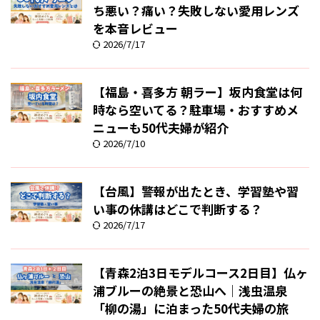
ち悪い？痛い？失敗しない愛用レンズ
を本音レビュー
2026/7/17
【福島・喜多方 朝ラー】坂内食堂は何
時なら空いてる？駐車場・おすすめメ
ニューも50代夫婦が紹介
2026/7/10
【台風】警報が出たとき、学習塾や習
い事の休講はどこで判断する？
2026/7/17
【青森2泊3日モデルコース2日目】仏ヶ
浦ブルーの絶景と恐山へ｜浅虫温泉
「柳の湯」に泊まった50代夫婦の旅