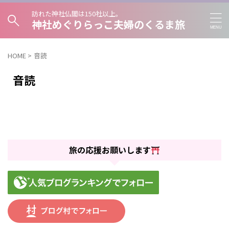
訪れた神社仏閣は150社以上。
神社めぐりらっこ夫婦のくるま旅
HOME
>
音読
音読
旅の応援お願いします