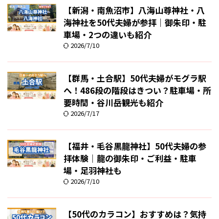
【新潟・南魚沼市】八海山尊神社・八
海神社を50代夫婦が参拝｜御朱印・駐
車場・2つの違いも紹介
2026/7/10
【群馬・土合駅】50代夫婦がモグラ駅
へ！486段の階段はきつい？駐車場・所
要時間・谷川岳観光も紹介
2026/7/17
【福井・毛谷黒龍神社】50代夫婦の参
拝体験｜龍の御朱印・ご利益・駐車
場・足羽神社も
2026/7/10
【50代のカラコン】おすすめは？気持