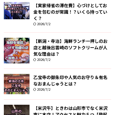
【実家帰省の滞在費】心づけとしてお
金を包むのが常識！？いくら持ってい
く？
2026/7/2
【新潟・寺泊】海鮮ランチ一押しのお
店と越後出雲崎のソフトクリームが人
気な理由は？
2026/7/2
乙宝寺の御朱印や人気のお守り＆有名
なおまんじゅうとは？
2026/7/2
【米沢牛】ときわは山形市でなく米沢
市に本店！アクセスと魅力５つ【登起