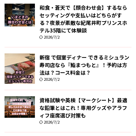
和食・蒼天で【顔合わせ会】するなら
セッティングや支払いはどちらがす
る？夜景が素敵な紀尾井町プリンスホ
テル35階にて体験談
2026/7/2
新宿 で個室ディナー できるミシュラン
寿司店なら『鮨まつもと』！予約は方
法は？コース料金は？
2026/7/2
資格試験や英検【マークシート】最適
な鉛筆とはこれ！専用グッズやアラフ
ィフ座席選び対策も
2026/7/2