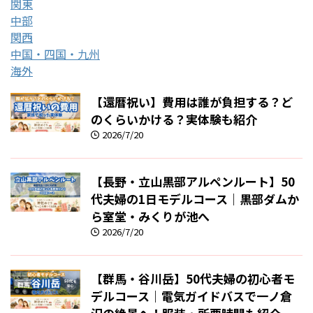
関東
中部
関西
中国・四国・九州
海外
【還暦祝い】費用は誰が負担する？ど
のくらいかける？実体験も紹介
2026/7/20
【長野・立山黒部アルペンルート】50
代夫婦の1日モデルコース｜黒部ダムか
ら室堂・みくりが池へ
2026/7/20
【群馬・谷川岳】50代夫婦の初心者モ
デルコース｜電気ガイドバスで一ノ倉