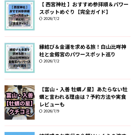
【 西宮神社 】おすすめ参拝順＆パワー
スポットめぐり【完全ガイド】
2026/7/2
縁結び＆金運を求める旅！白山比咩神
社と金剱宮のパワースポット巡り
2026/7/2
【富山・入善 牡蠣ノ星】あたらない牡
蠣と言われる理由は？予約方法や実食
レビューも
2026/7/9