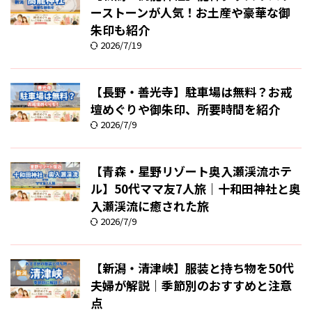
ーストーンが人気！お土産や豪華な御
朱印も紹介
2026/7/19
【長野・善光寺】駐車場は無料？お戒
壇めぐりや御朱印、所要時間を紹介
2026/7/9
【青森・星野リゾート奥入瀬渓流ホテ
ル】50代ママ友7人旅｜十和田神社と奥
入瀬渓流に癒された旅
2026/7/9
【新潟・清津峡】服装と持ち物を50代
夫婦が解説｜季節別のおすすめと注意
点