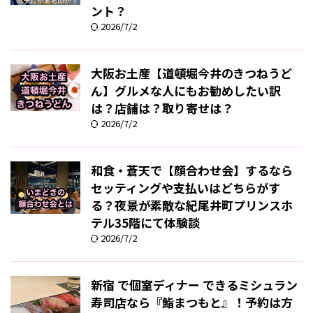
ント？
2026/7/2
大阪お土産【道頓堀今井のきつねうど
ん】グルメな人にもお勧めしたい訳
は？店舗は？取り寄せは？
2026/7/2
和食・蒼天で【顔合わせ会】するなら
セッティングや支払いはどちらがす
る？夜景が素敵な紀尾井町プリンスホ
テル35階にて体験談
2026/7/2
新宿 で個室ディナー できるミシュラン
寿司店なら『鮨まつもと』！予約は方