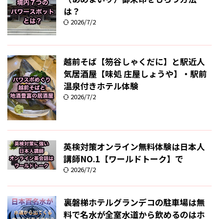
は？
2026/7/2
越前そば【笏谷しゃくだに】と駅近人
気居酒屋【味処 庄屋しょうや】・駅前
温泉付きホテル体験
2026/7/2
英検対策オンライン無料体験は日本人
講師NO.1【ワールドトーク】で
2026/7/2
裏磐梯ホテルグランデコの駐車場は無
料で名水が全室水道から飲めるのはホ