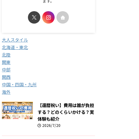
ます。
大人スタイル
北海道・東北
北陸
関東
中部
関西
中国・四国・九州
海外
【還暦祝い】費用は誰が負担
する？どのくらいかける？実
体験も紹介
2026/7/20