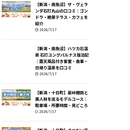
【新潟・南魚沼】ザ・ヴェラ
ンダ石打丸山の口コミ｜ゴン
ドラ・絶景テラス・カフェを
紹介
2026/7/17
【新潟・南魚沼】ハツカ石温
泉 石打ユングパルナス宿泊記
｜露天風呂付き客室・食事・
日帰り温泉を口コミ
2026/7/17
【新潟・十日町】星峠棚田と
美人林を巡るモデルコース｜
駐車場・所要時間・見どころ
2026/7/17