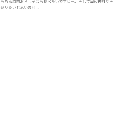
でもある越前おろしそばも食べたいですねー。そして周辺神社やそ
りたいと思いませ ...