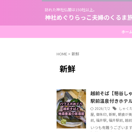
訪れた神社仏閣は150社以上。
神社めぐりらっこ夫婦のくるま
ホー
HOME
>
新鮮
新鮮
越前そば【笏谷しゃ
駅前温泉付きホテ
2026/7/2
しゃく
屋
,
御朱印
,
新鮮
,
朝食が美
前
,
福井駅
,
福井駅前
,
越前
いつも有難うございま