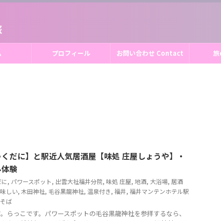
旅
ム
プロフィール
お問い合わせ Contact
旅
くだに】と駅近人気居酒屋【味処 庄屋しょうや】・
ル体験
だに
,
パワースポット
,
出雲大社福井分院
,
味処 庄屋
,
地酒
,
大浴場
,
居酒
味しい
,
木田神社
,
毛谷黒龍神社
,
温泉付き
,
福井
,
福井マンテンホテル駅
そば
す。らっこです。パワースポットの毛谷黒龍神社を参拝するなら、