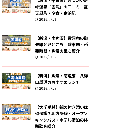
【新潟・十日町】まつだい芝
峠温泉「雲海」の口コミ｜露
天風呂・夕食・宿泊記
2026/7/18
【新潟・南魚沼】雲洞庵の御
朱印と見どころ｜駐車場・所
要時間・魚沼の里も紹介
2026/7/15
【新潟】魚沼・南魚沼｜八海
山周辺のおすすめランチ
2026/7/15
【大学受験】親の付き添いは
過保護？地方受験・オープン
キャンパス・ホテル宿泊の体
験談を紹介