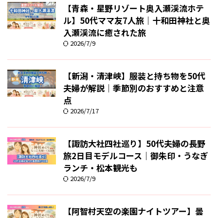
【青森・星野リゾート奥入瀬渓流ホテ
ル】50代ママ友7人旅｜十和田神社と奥
入瀬渓流に癒された旅
2026/7/9
【新潟・清津峡】服装と持ち物を50代
夫婦が解説｜季節別のおすすめと注意
点
2026/7/17
【諏訪大社四社巡り】50代夫婦の長野
旅2日目モデルコース｜御朱印・うなぎ
ランチ・松本観光も
2026/7/9
【阿智村天空の楽園ナイトツアー】曇