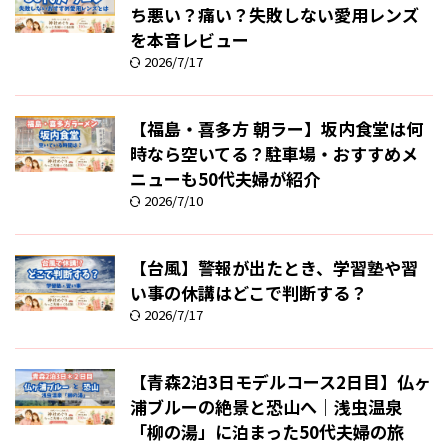
ち悪い？痛い？失敗しない愛用レンズ
を本音レビュー
2026/7/17
【福島・喜多方 朝ラー】坂内食堂は何
時なら空いてる？駐車場・おすすめメ
ニューも50代夫婦が紹介
2026/7/10
【台風】警報が出たとき、学習塾や習
い事の休講はどこで判断する？
2026/7/17
【青森2泊3日モデルコース2日目】仏ヶ
浦ブルーの絶景と恐山へ｜浅虫温泉
「柳の湯」に泊まった50代夫婦の旅