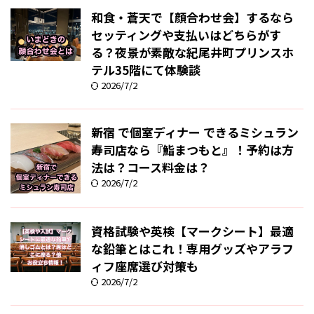
和食・蒼天で【顔合わせ会】するなら
セッティングや支払いはどちらがす
る？夜景が素敵な紀尾井町プリンスホ
テル35階にて体験談
2026/7/2
新宿 で個室ディナー できるミシュラン
寿司店なら『鮨まつもと』！予約は方
法は？コース料金は？
2026/7/2
資格試験や英検【マークシート】最適
な鉛筆とはこれ！専用グッズやアラフ
ィフ座席選び対策も
2026/7/2