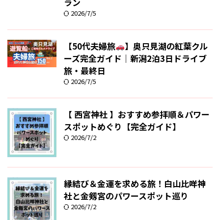
ラン
2026/7/5
【50代夫婦旅
】奥只見湖の紅葉クル
ーズ完全ガイド｜新潟2泊3日ドライブ
旅・最終日
2026/7/5
【 西宮神社 】おすすめ参拝順＆パワー
スポットめぐり【完全ガイド】
2026/7/2
縁結び＆金運を求める旅！白山比咩神
社と金剱宮のパワースポット巡り
2026/7/2