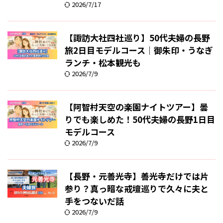
2026/7/17
【諏訪大社四社巡り】50代夫婦の長野
旅2日目モデルコース｜御朱印・うなぎ
ランチ・松本観光も
2026/7/9
【阿智村天空の楽園ナイトツアー】曇
りでも楽しめた！50代夫婦の長野1日目
モデルコース
2026/7/9
【長野・元善光寺】善光寺だけでは片
参り？真っ暗な戒壇巡りで久々に夫と
手をつないだ話
2026/7/9