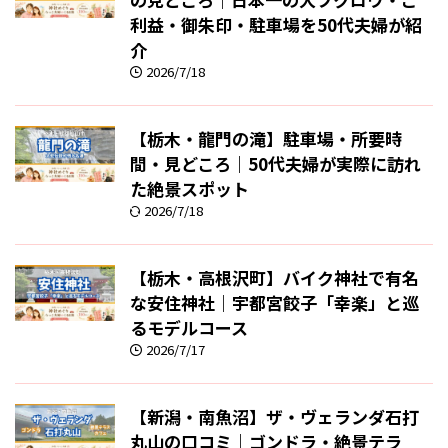
利益・御朱印・駐車場を50代夫婦が紹
介
2026/7/18
【栃木・龍門の滝】駐車場・所要時
間・見どころ｜50代夫婦が実際に訪れ
た絶景スポット
2026/7/18
【栃木・高根沢町】バイク神社で有名
な安住神社｜宇都宮餃子「幸楽」と巡
るモデルコース
2026/7/17
【新潟・南魚沼】ザ・ヴェランダ石打
丸山の口コミ｜ゴンドラ・絶景テラ