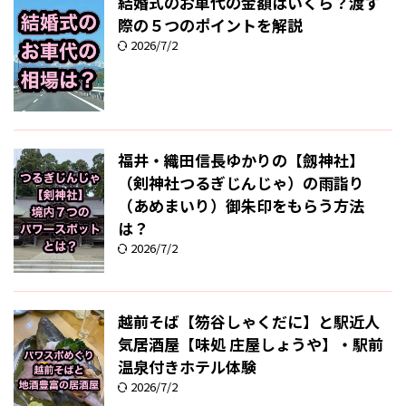
結婚式のお車代の金額はいくら？渡す
際の５つのポイントを解説
2026/7/2
福井・織田信長ゆかりの【劔神社】
（剣神社つるぎじんじゃ）の雨詣り
（あめまいり）御朱印をもらう方法
は？
2026/7/2
越前そば【笏谷しゃくだに】と駅近人
気居酒屋【味処 庄屋しょうや】・駅前
温泉付きホテル体験
2026/7/2