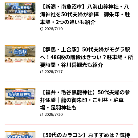
【新潟・南魚沼市】八海山尊神社・八
海神社を50代夫婦が参拝｜御朱印・駐
車場・2つの違いも紹介
2026/7/10
【群馬・土合駅】50代夫婦がモグラ駅
へ！486段の階段はきつい？駐車場・所
要時間・谷川岳観光も紹介
2026/7/17
【福井・毛谷黒龍神社】50代夫婦の参
拝体験｜龍の御朱印・ご利益・駐車
場・足羽神社も
2026/7/10
【50代のカラコン】おすすめは？気持