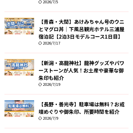
2026/7/5
【青森・大間】あけみちゃん号のウニ
とマグロ丼｜下風呂観光ホテル三浦屋
宿泊記【2泊3日モデルコース1日目】
2026/7/17
【新潟・高龍神社】龍神グッズやパワ
ーストーンが人気！お土産や豪華な御
朱印も紹介
2026/7/19
【長野・善光寺】駐車場は無料？お戒
壇めぐりや御朱印、所要時間を紹介
2026/7/9