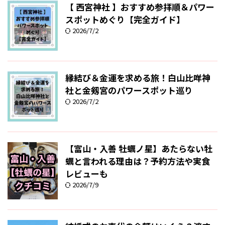
【 西宮神社 】おすすめ参拝順＆パワー
スポットめぐり【完全ガイド】
2026/7/2
縁結び＆金運を求める旅！白山比咩神
社と金剱宮のパワースポット巡り
2026/7/2
【富山・入善 牡蠣ノ星】あたらない牡
蠣と言われる理由は？予約方法や実食
レビューも
2026/7/9