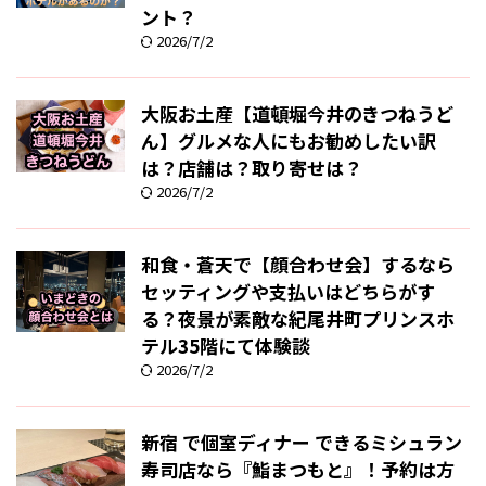
ント？
2026/7/2
大阪お土産【道頓堀今井のきつねうど
ん】グルメな人にもお勧めしたい訳
は？店舗は？取り寄せは？
2026/7/2
和食・蒼天で【顔合わせ会】するなら
セッティングや支払いはどちらがす
る？夜景が素敵な紀尾井町プリンスホ
テル35階にて体験談
2026/7/2
新宿 で個室ディナー できるミシュラン
寿司店なら『鮨まつもと』！予約は方