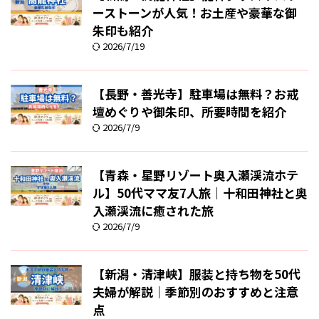
ーストーンが人気！お土産や豪華な御
朱印も紹介
2026/7/19
【長野・善光寺】駐車場は無料？お戒
壇めぐりや御朱印、所要時間を紹介
2026/7/9
【青森・星野リゾート奥入瀬渓流ホテ
ル】50代ママ友7人旅｜十和田神社と奥
入瀬渓流に癒された旅
2026/7/9
【新潟・清津峡】服装と持ち物を50代
夫婦が解説｜季節別のおすすめと注意
点