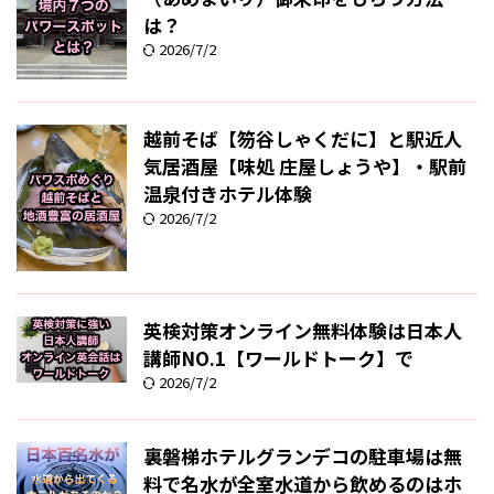
は？
2026/7/2
越前そば【笏谷しゃくだに】と駅近人
気居酒屋【味処 庄屋しょうや】・駅前
温泉付きホテル体験
2026/7/2
英検対策オンライン無料体験は日本人
講師NO.1【ワールドトーク】で
2026/7/2
裏磐梯ホテルグランデコの駐車場は無
料で名水が全室水道から飲めるのはホ