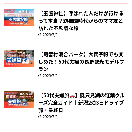
【玉置神社】呼ばれた人だけが行ける
って本当？幼稚園時代からのママ友と
訪れた不思議な旅
2026/7/5
【阿智村浪合パーク】大雨予報でも楽
しめた！50代夫婦の長野観光モデルプ
ラン
2026/7/5
【50代夫婦旅
】奥只見湖の紅葉クル
ーズ完全ガイド｜新潟2泊3日ドライブ
旅・最終日
2026/7/5