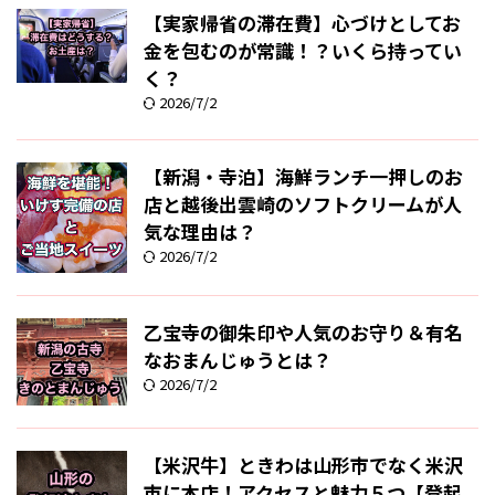
【実家帰省の滞在費】心づけとしてお
金を包むのが常識！？いくら持ってい
く？
2026/7/2
【新潟・寺泊】海鮮ランチ一押しのお
店と越後出雲崎のソフトクリームが人
気な理由は？
2026/7/2
乙宝寺の御朱印や人気のお守り＆有名
なおまんじゅうとは？
2026/7/2
【米沢牛】ときわは山形市でなく米沢
市に本店！アクセスと魅力５つ【登起