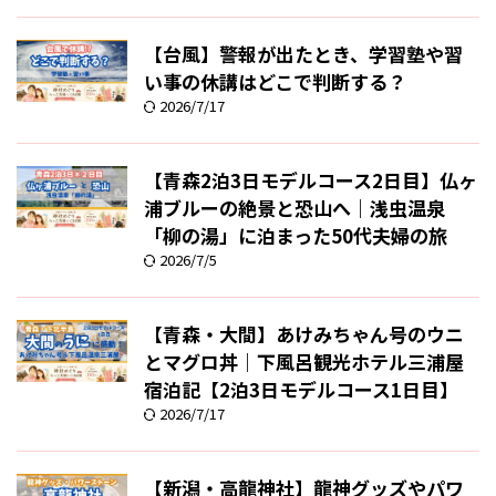
【台風】警報が出たとき、学習塾や習
い事の休講はどこで判断する？
2026/7/17
【青森2泊3日モデルコース2日目】仏ヶ
浦ブルーの絶景と恐山へ｜浅虫温泉
「柳の湯」に泊まった50代夫婦の旅
2026/7/5
【青森・大間】あけみちゃん号のウニ
とマグロ丼｜下風呂観光ホテル三浦屋
宿泊記【2泊3日モデルコース1日目】
2026/7/17
【新潟・高龍神社】龍神グッズやパワ