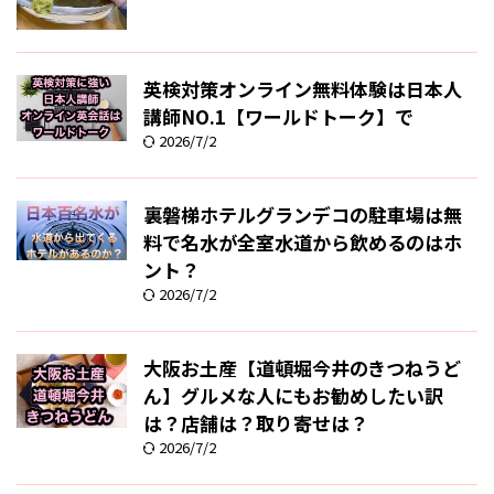
英検対策オンライン無料体験は日本人
講師NO.1【ワールドトーク】で
2026/7/2
裏磐梯ホテルグランデコの駐車場は無
料で名水が全室水道から飲めるのはホ
ント？
2026/7/2
大阪お土産【道頓堀今井のきつねうど
ん】グルメな人にもお勧めしたい訳
は？店舗は？取り寄せは？
2026/7/2