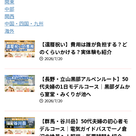
関東
中部
関西
中国・四国・九州
海外
【還暦祝い】費用は誰が負担する？ど
のくらいかける？実体験も紹介
2026/7/20
【長野・立山黒部アルペンルート】50
代夫婦の1日モデルコース｜黒部ダムか
ら室堂・みくりが池へ
2026/7/20
【群馬・谷川岳】50代夫婦の初心者モ
デルコース｜電気ガイドバスで一ノ倉