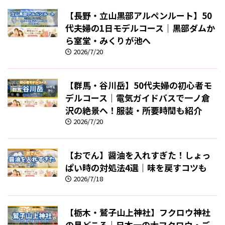
【長野・立山黒部アルペンルート】50
代夫婦の1日モデルコース｜黒部ダムか
ら室堂・みくりが池へ
2026/7/20
【群馬・谷川岳】50代夫婦の初心者モ
デルコース｜電気ガイドバスで一ノ倉
沢の絶景へ！服装・所要時間も紹介
2026/7/20
【おでん】醤油を入れすぎた！しょっ
ぱい時の対処法4選｜味を戻すコツも
2026/7/18
【栃木・鷲子山上神社】フクロウ神社
の見どころ｜日本一の大フクロウ・ご