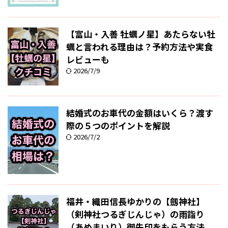
【富山・入善 牡蠣ノ星】あたらない牡
蠣と言われる理由は？予約方法や実食
レビューも
2026/7/9
結婚式のお車代の金額はいくら？渡す
際の５つのポイントを解説
2026/7/2
福井・織田信長ゆかりの【劔神社】
（剣神社つるぎじんじゃ）の雨詣り
（あめまいり）御朱印をもらう方法