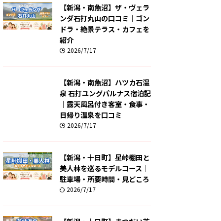
【新潟・南魚沼】ザ・ヴェラ
ンダ石打丸山の口コミ｜ゴン
ドラ・絶景テラス・カフェを
紹介
2026/7/17
【新潟・南魚沼】ハツカ石温
泉 石打ユングパルナス宿泊記
｜露天風呂付き客室・食事・
日帰り温泉を口コミ
2026/7/17
【新潟・十日町】星峠棚田と
美人林を巡るモデルコース｜
駐車場・所要時間・見どころ
2026/7/17