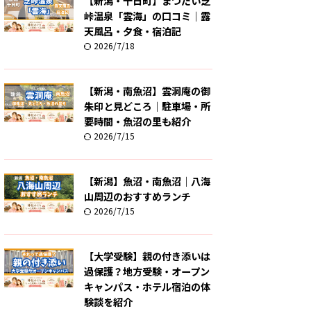
【新潟・十日町】まつだい芝
峠温泉「雲海」の口コミ｜露
天風呂・夕食・宿泊記
2026/7/18
【新潟・南魚沼】雲洞庵の御
朱印と見どころ｜駐車場・所
要時間・魚沼の里も紹介
2026/7/15
【新潟】魚沼・南魚沼｜八海
山周辺のおすすめランチ
2026/7/15
【大学受験】親の付き添いは
過保護？地方受験・オープン
キャンパス・ホテル宿泊の体
験談を紹介