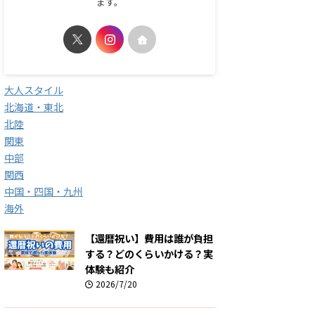
ます。
大人スタイル
北海道・東北
北陸
関東
中部
関西
中国・四国・九州
海外
【還暦祝い】費用は誰が負担
する？どのくらいかける？実
体験も紹介
2026/7/20