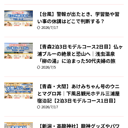
【台風】警報が出たとき、学習塾や習
い事の休講はどこで判断する？
2026/7/17
【青森2泊3日モデルコース2日目】仏ヶ
浦ブルーの絶景と恐山へ｜浅虫温泉
「柳の湯」に泊まった50代夫婦の旅
2026/7/5
【青森・大間】あけみちゃん号のウニ
とマグロ丼｜下風呂観光ホテル三浦屋
宿泊記【2泊3日モデルコース1日目】
2026/7/17
【新潟・高龍神社】龍神グッズやパワ