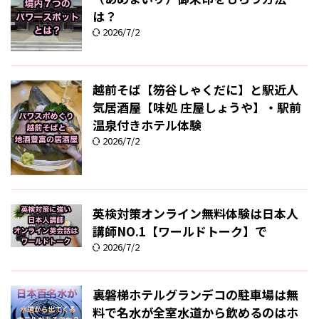
は？
2026/7/2
越前そば【笏谷しゃくだに】と駅近人
気居酒屋【味処 庄屋しょうや】・駅前
温泉付きホテル体験
2026/7/2
英検対策オンライン無料体験は日本人
講師NO.1【ワールドトーク】で
2026/7/2
裏磐梯ホテルグランデコの駐車場は無
料で名水が全室水道から飲めるのはホ