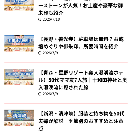
ーストーンが人気！お土産や豪華な御
朱印も紹介
2026/7/19
【長野・善光寺】駐車場は無料？お戒
壇めぐりや御朱印、所要時間を紹介
2026/7/9
【青森・星野リゾート奥入瀬渓流ホテ
ル】50代ママ友7人旅｜十和田神社と奥
入瀬渓流に癒された旅
2026/7/9
【新潟・清津峡】服装と持ち物を50代
夫婦が解説｜季節別のおすすめと注意
点