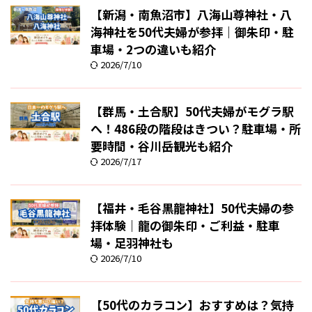
【新潟・南魚沼市】八海山尊神社・八
海神社を50代夫婦が参拝｜御朱印・駐
車場・2つの違いも紹介
2026/7/10
【群馬・土合駅】50代夫婦がモグラ駅
へ！486段の階段はきつい？駐車場・所
要時間・谷川岳観光も紹介
2026/7/17
【福井・毛谷黒龍神社】50代夫婦の参
拝体験｜龍の御朱印・ご利益・駐車
場・足羽神社も
2026/7/10
【50代のカラコン】おすすめは？気持