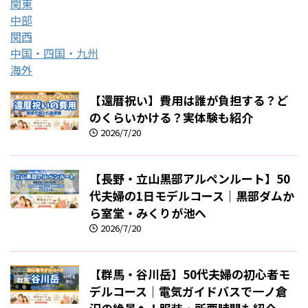
関東
中部
関西
中国・四国・九州
海外
【還暦祝い】費用は誰が負担する？ど
のくらいかける？実体験も紹介
2026/7/20
【長野・立山黒部アルペンルート】50
代夫婦の1日モデルコース｜黒部ダムか
ら室堂・みくりが池へ
2026/7/20
【群馬・谷川岳】50代夫婦の初心者モ
デルコース｜電気ガイドバスで一ノ倉