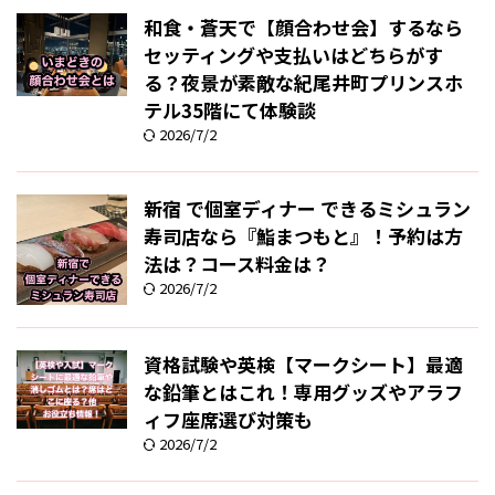
和食・蒼天で【顔合わせ会】するなら
セッティングや支払いはどちらがす
る？夜景が素敵な紀尾井町プリンスホ
テル35階にて体験談
2026/7/2
新宿 で個室ディナー できるミシュラン
寿司店なら『鮨まつもと』！予約は方
法は？コース料金は？
2026/7/2
資格試験や英検【マークシート】最適
な鉛筆とはこれ！専用グッズやアラフ
ィフ座席選び対策も
2026/7/2