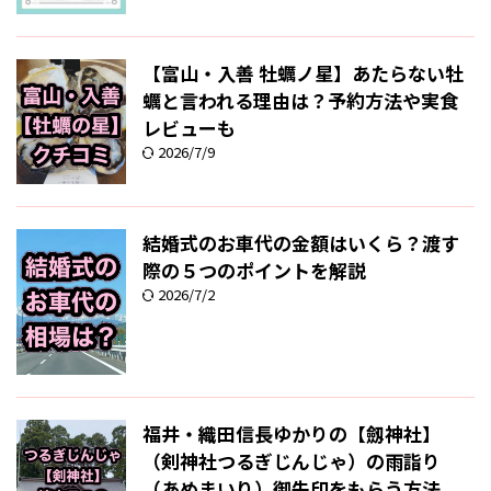
【富山・入善 牡蠣ノ星】あたらない牡
蠣と言われる理由は？予約方法や実食
レビューも
2026/7/9
結婚式のお車代の金額はいくら？渡す
際の５つのポイントを解説
2026/7/2
福井・織田信長ゆかりの【劔神社】
（剣神社つるぎじんじゃ）の雨詣り
（あめまいり）御朱印をもらう方法