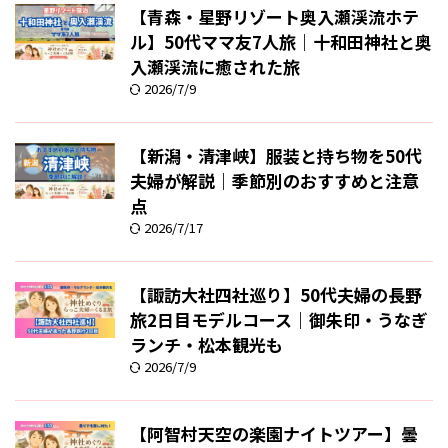
【青森・星野リゾート奥入瀬渓流ホテ
ル】50代ママ友7人旅｜十和田神社と奥
入瀬渓流に癒された旅
2026/7/9
【新潟・清津峡】服装と持ち物を50代
夫婦が解説｜季節別のおすすめと注意
点
2026/7/17
【諏訪大社四社巡り】50代夫婦の長野
旅2日目モデルコース｜御朱印・うなぎ
ランチ・松本観光も
2026/7/9
【阿智村天空の楽園ナイトツアー】曇