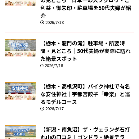
利益・御朱印・駐車場を50代夫婦が紹
介
2026/7/18
【栃木・龍門の滝】駐車場・所要時
間・見どころ｜50代夫婦が実際に訪れ
た絶景スポット
2026/7/18
【栃木・高根沢町】バイク神社で有名
な安住神社｜宇都宮餃子「幸楽」と巡
るモデルコース
2026/7/17
【新潟・南魚沼】ザ・ヴェランダ石打
丸山の口コミ｜ゴンドラ・絶景テラ