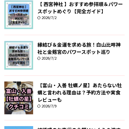
【 西宮神社 】おすすめ参拝順＆パワー
スポットめぐり【完全ガイド】
2026/7/2
縁結び＆金運を求める旅！白山比咩神
社と金剱宮のパワースポット巡り
2026/7/2
【富山・入善 牡蠣ノ星】あたらない牡
蠣と言われる理由は？予約方法や実食
レビューも
2026/7/9