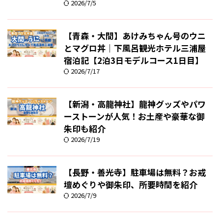
2026/7/5
【青森・大間】あけみちゃん号のウニ
とマグロ丼｜下風呂観光ホテル三浦屋
宿泊記【2泊3日モデルコース1日目】
2026/7/17
【新潟・高龍神社】龍神グッズやパワ
ーストーンが人気！お土産や豪華な御
朱印も紹介
2026/7/19
【長野・善光寺】駐車場は無料？お戒
壇めぐりや御朱印、所要時間を紹介
2026/7/9