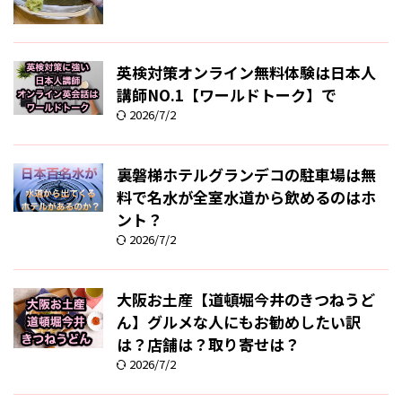
英検対策オンライン無料体験は日本人
講師NO.1【ワールドトーク】で
2026/7/2
裏磐梯ホテルグランデコの駐車場は無
料で名水が全室水道から飲めるのはホ
ント？
2026/7/2
大阪お土産【道頓堀今井のきつねうど
ん】グルメな人にもお勧めしたい訳
は？店舗は？取り寄せは？
2026/7/2