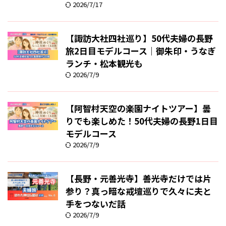
2026/7/17
【諏訪大社四社巡り】50代夫婦の長野
旅2日目モデルコース｜御朱印・うなぎ
ランチ・松本観光も
2026/7/9
【阿智村天空の楽園ナイトツアー】曇
りでも楽しめた！50代夫婦の長野1日目
モデルコース
2026/7/9
【長野・元善光寺】善光寺だけでは片
参り？真っ暗な戒壇巡りで久々に夫と
手をつないだ話
2026/7/9