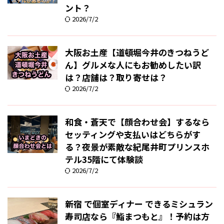
ント？
2026/7/2
大阪お土産【道頓堀今井のきつねうど
ん】グルメな人にもお勧めしたい訳
は？店舗は？取り寄せは？
2026/7/2
和食・蒼天で【顔合わせ会】するなら
セッティングや支払いはどちらがす
る？夜景が素敵な紀尾井町プリンスホ
テル35階にて体験談
2026/7/2
新宿 で個室ディナー できるミシュラン
寿司店なら『鮨まつもと』！予約は方