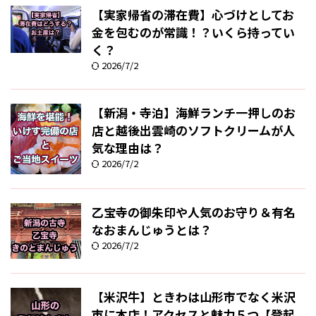
【実家帰省の滞在費】心づけとしてお
金を包むのが常識！？いくら持ってい
く？
2026/7/2
【新潟・寺泊】海鮮ランチ一押しのお
店と越後出雲崎のソフトクリームが人
気な理由は？
2026/7/2
乙宝寺の御朱印や人気のお守り＆有名
なおまんじゅうとは？
2026/7/2
【米沢牛】ときわは山形市でなく米沢
市に本店！アクセスと魅力５つ【登起