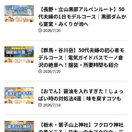
【長野・立山黒部アルペンルート】50
代夫婦の1日モデルコース｜黒部ダムか
ら室堂・みくりが池へ
2026/7/20
【群馬・谷川岳】50代夫婦の初心者モ
デルコース｜電気ガイドバスで一ノ倉
沢の絶景へ！服装・所要時間も紹介
2026/7/20
【おでん】醤油を入れすぎた！しょっ
ぱい時の対処法4選｜味を戻すコツも
2026/7/18
【栃木・鷲子山上神社】フクロウ神社
の見どころ｜日本一の大フクロウ・ご