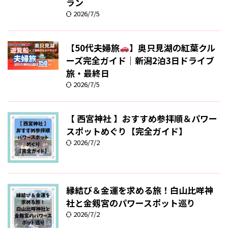
ラン
2026/7/5
【50代夫婦旅
】奥只見湖の紅葉クル
ーズ完全ガイド｜新潟2泊3日ドライブ
旅・最終日
2026/7/5
【 西宮神社 】おすすめ参拝順＆パワー
スポットめぐり【完全ガイド】
2026/7/2
縁結び＆金運を求める旅！白山比咩神
社と金剱宮のパワースポット巡り
2026/7/2