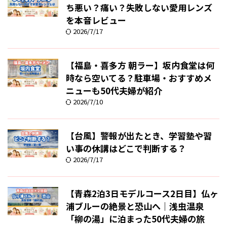
ち悪い？痛い？失敗しない愛用レンズ
を本音レビュー
2026/7/17
【福島・喜多方 朝ラー】坂内食堂は何
時なら空いてる？駐車場・おすすめメ
ニューも50代夫婦が紹介
2026/7/10
【台風】警報が出たとき、学習塾や習
い事の休講はどこで判断する？
2026/7/17
【青森2泊3日モデルコース2日目】仏ヶ
浦ブルーの絶景と恐山へ｜浅虫温泉
「柳の湯」に泊まった50代夫婦の旅