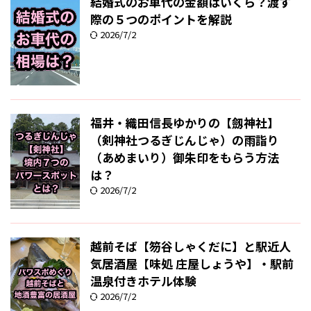
結婚式のお車代の金額はいくら？渡す
際の５つのポイントを解説
2026/7/2
福井・織田信長ゆかりの【劔神社】
（剣神社つるぎじんじゃ）の雨詣り
（あめまいり）御朱印をもらう方法
は？
2026/7/2
越前そば【笏谷しゃくだに】と駅近人
気居酒屋【味処 庄屋しょうや】・駅前
温泉付きホテル体験
2026/7/2