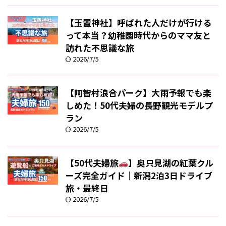
【玉置神社】呼ばれた人だけが行ける
って本当？幼稚園時代からのママ友と
訪れた不思議な旅
2026/7/5
【阿智村浪合パーク】大雨予報でも楽
しめた！50代夫婦の長野観光モデルプ
ラン
2026/7/5
【50代夫婦旅
】奥只見湖の紅葉クル
ーズ完全ガイド｜新潟2泊3日ドライブ
旅・最終日
2026/7/5