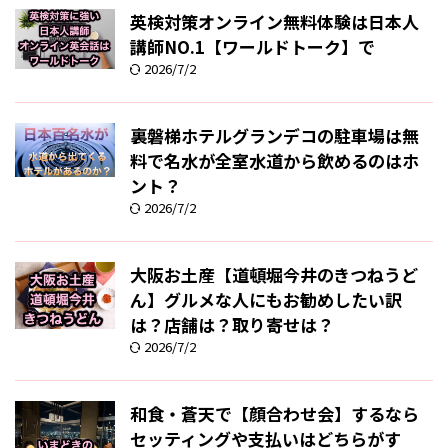
英検対策オンライン無料体験は日本人
講師NO.1【ワールドトーク】で
2026/7/2
裏磐梯ホテルグランデコの駐車場は無
料で名水が全室水道から飲めるのはホ
ント？
2026/7/2
大阪お土産【道頓堀今井のきつねうど
ん】グルメな人にもお勧めしたい訳
は？店舗は？取り寄せは？
2026/7/2
和食・蒼天で【顔合わせ会】するなら
セッティングや支払いはどちらがす