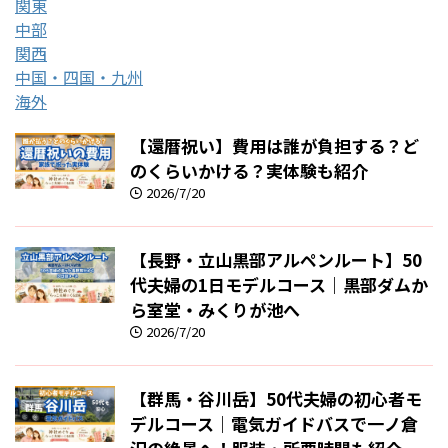
関東
中部
関西
中国・四国・九州
海外
【還暦祝い】費用は誰が負担する？ど
のくらいかける？実体験も紹介
2026/7/20
【長野・立山黒部アルペンルート】50
代夫婦の1日モデルコース｜黒部ダムか
ら室堂・みくりが池へ
2026/7/20
【群馬・谷川岳】50代夫婦の初心者モ
デルコース｜電気ガイドバスで一ノ倉