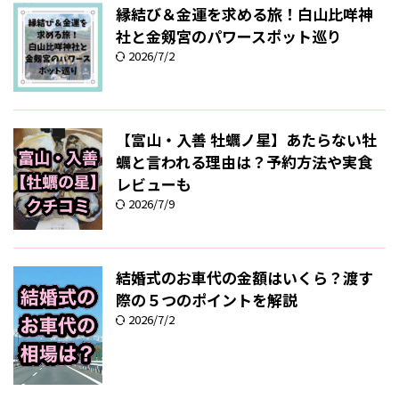
縁結び＆金運を求める旅！白山比咩神
社と金剱宮のパワースポット巡り
2026/7/2
【富山・入善 牡蠣ノ星】あたらない牡
蠣と言われる理由は？予約方法や実食
レビューも
2026/7/9
結婚式のお車代の金額はいくら？渡す
際の５つのポイントを解説
2026/7/2