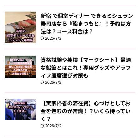
新宿 で個室ディナー できるミシュラン
寿司店なら『鮨まつもと』！予約は方
法は？コース料金は？
2026/7/2
資格試験や英検【マークシート】最適
な鉛筆とはこれ！専用グッズやアラフ
ィフ座席選び対策も
2026/7/2
【実家帰省の滞在費】心づけとしてお
金を包むのが常識！？いくら持ってい
く？
2026/7/2