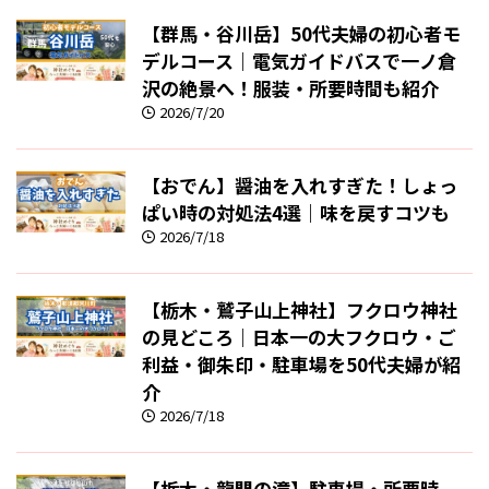
【群馬・谷川岳】50代夫婦の初心者モ
デルコース｜電気ガイドバスで一ノ倉
沢の絶景へ！服装・所要時間も紹介
2026/7/20
【おでん】醤油を入れすぎた！しょっ
ぱい時の対処法4選｜味を戻すコツも
2026/7/18
【栃木・鷲子山上神社】フクロウ神社
の見どころ｜日本一の大フクロウ・ご
利益・御朱印・駐車場を50代夫婦が紹
介
2026/7/18
【栃木・龍門の滝】駐車場・所要時