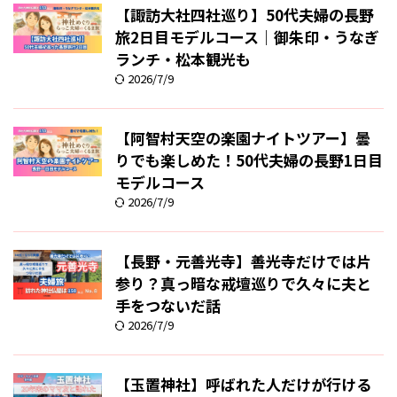
【諏訪大社四社巡り】50代夫婦の長野
旅2日目モデルコース｜御朱印・うなぎ
ランチ・松本観光も
2026/7/9
【阿智村天空の楽園ナイトツアー】曇
りでも楽しめた！50代夫婦の長野1日目
モデルコース
2026/7/9
【長野・元善光寺】善光寺だけでは片
参り？真っ暗な戒壇巡りで久々に夫と
手をつないだ話
2026/7/9
【玉置神社】呼ばれた人だけが行ける