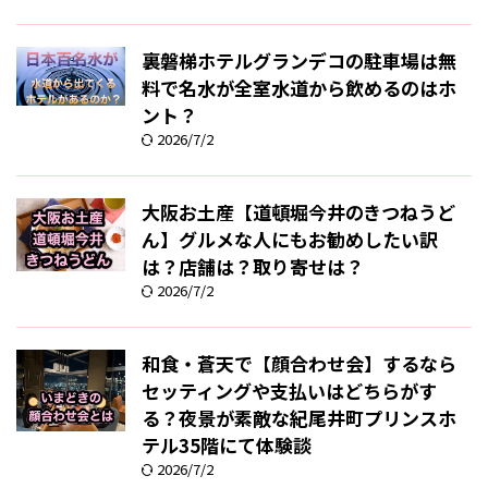
裏磐梯ホテルグランデコの駐車場は無
料で名水が全室水道から飲めるのはホ
ント？
2026/7/2
大阪お土産【道頓堀今井のきつねうど
ん】グルメな人にもお勧めしたい訳
は？店舗は？取り寄せは？
2026/7/2
和食・蒼天で【顔合わせ会】するなら
セッティングや支払いはどちらがす
る？夜景が素敵な紀尾井町プリンスホ
テル35階にて体験談
2026/7/2