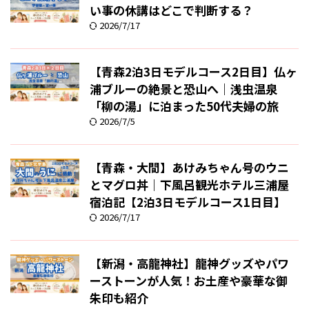
い事の休講はどこで判断する？
2026/7/17
【青森2泊3日モデルコース2日目】仏ヶ
浦ブルーの絶景と恐山へ｜浅虫温泉
「柳の湯」に泊まった50代夫婦の旅
2026/7/5
【青森・大間】あけみちゃん号のウニ
とマグロ丼｜下風呂観光ホテル三浦屋
宿泊記【2泊3日モデルコース1日目】
2026/7/17
【新潟・高龍神社】龍神グッズやパワ
ーストーンが人気！お土産や豪華な御
朱印も紹介