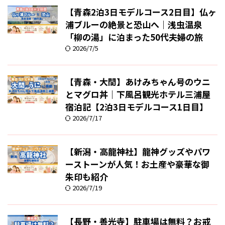
【青森2泊3日モデルコース2日目】仏ヶ
浦ブルーの絶景と恐山へ｜浅虫温泉
「柳の湯」に泊まった50代夫婦の旅
2026/7/5
【青森・大間】あけみちゃん号のウニ
とマグロ丼｜下風呂観光ホテル三浦屋
宿泊記【2泊3日モデルコース1日目】
2026/7/17
【新潟・高龍神社】龍神グッズやパワ
ーストーンが人気！お土産や豪華な御
朱印も紹介
2026/7/19
【長野・善光寺】駐車場は無料？お戒