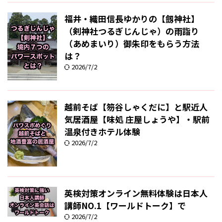
福井・織田信長ゆかりの【劔神社】
（剣神社つるぎじんじゃ）の雨詣り
（あめまいり）御朱印をもらう方法
は？
2026/7/2
越前そば【笏谷しゃくだに】と駅近人
気居酒屋【味処 庄屋しょうや】・駅前
温泉付きホテル体験
2026/7/2
英検対策オンライン無料体験は日本人
講師NO.1【ワールドトーク】で
2026/7/2