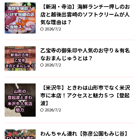
【新潟・寺泊】海鮮ランチ一押しのお
店と越後出雲崎のソフトクリームが人
気な理由は？
2026/7/2
乙宝寺の御朱印や人気のお守り＆有名
なおまんじゅうとは？
2026/7/2
【米沢牛】ときわは山形市でなく米沢
市に本店！アクセスと魅力５つ【登起
波】
2026/7/2
わんちゃん連れ【弥彦公園もみじ谷】