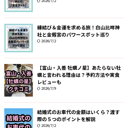
2026/7/2
縁結び＆金運を求める旅！白山比咩神
社と金剱宮のパワースポット巡り
2026/7/2
【富山・入善 牡蠣ノ星】あたらない牡
蠣と言われる理由は？予約方法や実食
レビューも
2026/7/9
結婚式のお車代の金額はいくら？渡す
際の５つのポイントを解説
2026/7/2