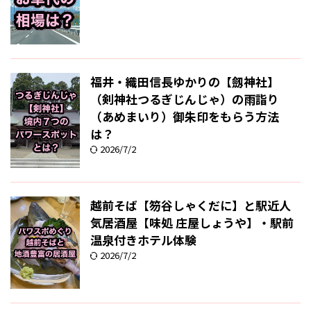
福井・織田信長ゆかりの【劔神社】
（剣神社つるぎじんじゃ）の雨詣り
（あめまいり）御朱印をもらう方法
は？
2026/7/2
越前そば【笏谷しゃくだに】と駅近人
気居酒屋【味処 庄屋しょうや】・駅前
温泉付きホテル体験
2026/7/2