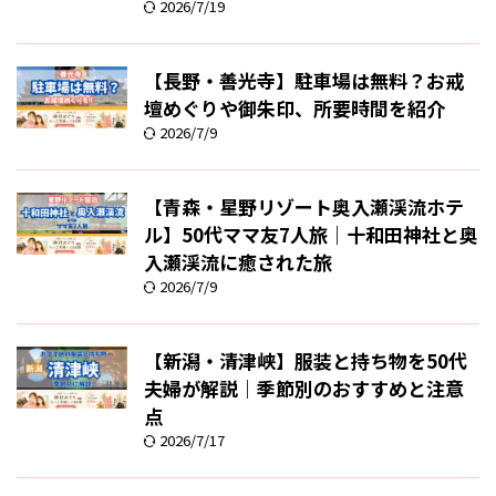
2026/7/19
【長野・善光寺】駐車場は無料？お戒
壇めぐりや御朱印、所要時間を紹介
2026/7/9
【青森・星野リゾート奥入瀬渓流ホテ
ル】50代ママ友7人旅｜十和田神社と奥
入瀬渓流に癒された旅
2026/7/9
【新潟・清津峡】服装と持ち物を50代
夫婦が解説｜季節別のおすすめと注意
点
2026/7/17