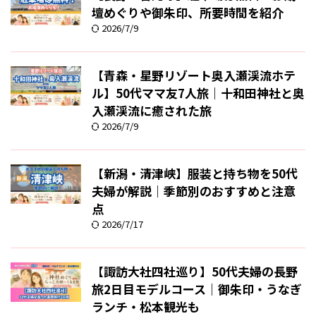
壇めぐりや御朱印、所要時間を紹介
2026/7/9
【青森・星野リゾート奥入瀬渓流ホテ
ル】50代ママ友7人旅｜十和田神社と奥
入瀬渓流に癒された旅
2026/7/9
【新潟・清津峡】服装と持ち物を50代
夫婦が解説｜季節別のおすすめと注意
点
2026/7/17
【諏訪大社四社巡り】50代夫婦の長野
旅2日目モデルコース｜御朱印・うなぎ
ランチ・松本観光も