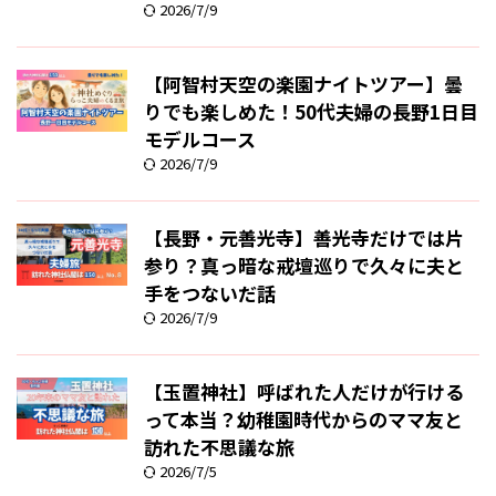
2026/7/9
【阿智村天空の楽園ナイトツアー】曇
りでも楽しめた！50代夫婦の長野1日目
モデルコース
2026/7/9
【長野・元善光寺】善光寺だけでは片
参り？真っ暗な戒壇巡りで久々に夫と
手をつないだ話
2026/7/9
【玉置神社】呼ばれた人だけが行ける
って本当？幼稚園時代からのママ友と
訪れた不思議な旅
2026/7/5