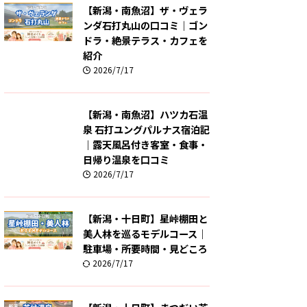
【新潟・南魚沼】ザ・ヴェラ
ンダ石打丸山の口コミ｜ゴン
ドラ・絶景テラス・カフェを
紹介
2026/7/17
【新潟・南魚沼】ハツカ石温
泉 石打ユングパルナス宿泊記
｜露天風呂付き客室・食事・
日帰り温泉を口コミ
2026/7/17
【新潟・十日町】星峠棚田と
美人林を巡るモデルコース｜
駐車場・所要時間・見どころ
2026/7/17