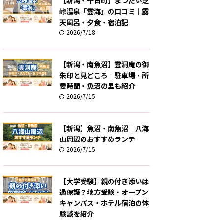
【新潟・十日町】まつだい芝
峠温泉「雲海」の口コミ｜露
天風呂・夕食・宿泊記
2026/7/18
【新潟・南魚沼】雲洞庵の御
朱印と見どころ｜駐車場・所
要時間・魚沼の里も紹介
2026/7/15
【新潟】魚沼・南魚沼｜八海
山周辺のおすすめランチ
2026/7/15
【大学受験】親の付き添いは
過保護？地方受験・オープン
キャンパス・ホテル宿泊の体
験談を紹介