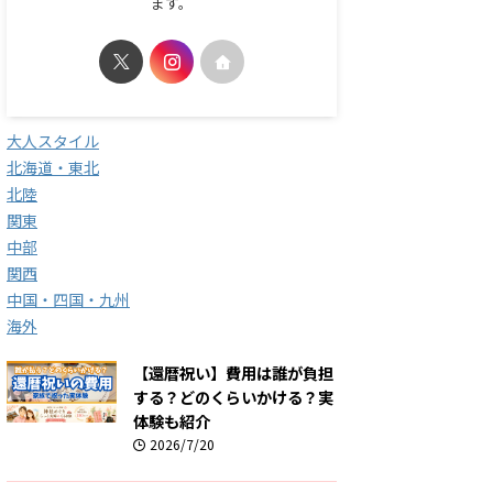
ます。
大人スタイル
北海道・東北
北陸
関東
中部
関西
中国・四国・九州
海外
【還暦祝い】費用は誰が負担
する？どのくらいかける？実
体験も紹介
2026/7/20