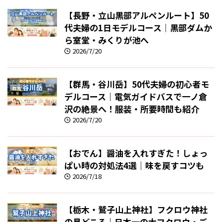
【長野・立山黒部アルペンルート】50
代夫婦の1日モデルコース｜黒部ダムか
ら室堂・みくりが池へ
2026/7/20
【群馬・谷川岳】50代夫婦の初心者モ
デルコース｜電気ガイドバスで一ノ倉
沢の絶景へ！服装・所要時間も紹介
2026/7/20
【おでん】醤油を入れすぎた！しょっ
ぱい時の対処法4選｜味を戻すコツも
2026/7/18
【栃木・鷲子山上神社】フクロウ神社
の見どころ｜日本一の大フクロウ・ご