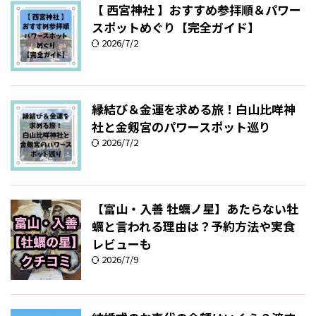
【 西宮神社 】おすすめ参拝順＆パワー
スポットめぐり【完全ガイド】
2026/7/2
縁結び＆金運を求める旅！白山比咩神
社と金剱宮のパワースポット巡り
2026/7/2
【富山・入善 牡蠣ノ星】あたらない牡
蠣と言われる理由は？予約方法や実食
レビューも
2026/7/9