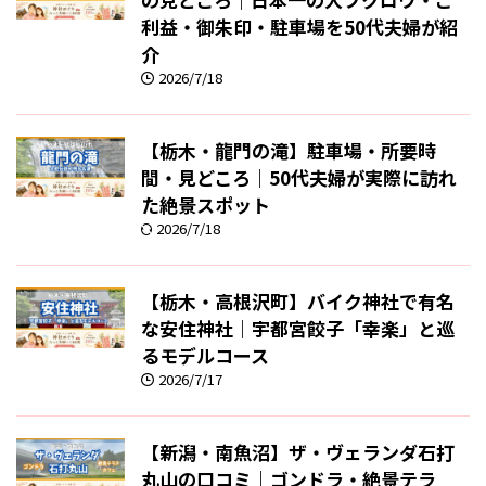
利益・御朱印・駐車場を50代夫婦が紹
介
2026/7/18
【栃木・龍門の滝】駐車場・所要時
間・見どころ｜50代夫婦が実際に訪れ
た絶景スポット
2026/7/18
【栃木・高根沢町】バイク神社で有名
な安住神社｜宇都宮餃子「幸楽」と巡
るモデルコース
2026/7/17
【新潟・南魚沼】ザ・ヴェランダ石打
丸山の口コミ｜ゴンドラ・絶景テラ