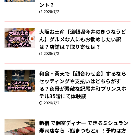
ント？
2026/7/2
大阪お土産【道頓堀今井のきつねうど
ん】グルメな人にもお勧めしたい訳
は？店舗は？取り寄せは？
2026/7/2
和食・蒼天で【顔合わせ会】するなら
セッティングや支払いはどちらがす
る？夜景が素敵な紀尾井町プリンスホ
テル35階にて体験談
2026/7/2
新宿 で個室ディナー できるミシュラン
寿司店なら『鮨まつもと』！予約は方