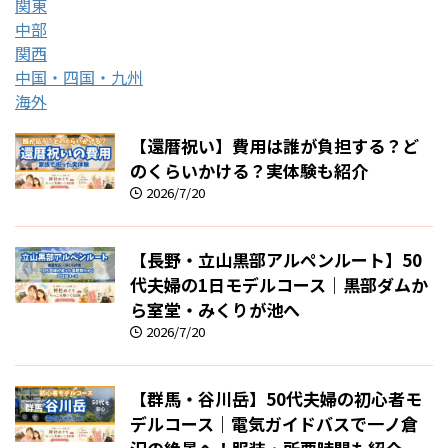
関東
中部
関西
中国・四国・九州
海外
【還暦祝い】費用は誰が負担する？ど
のくらいかける？実体験も紹介
2026/7/20
【長野・立山黒部アルペンルート】50
代夫婦の1日モデルコース｜黒部ダムか
ら室堂・みくりが池へ
2026/7/20
【群馬・谷川岳】50代夫婦の初心者モ
デルコース｜電気ガイドバスで一ノ倉