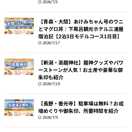
2026/7/5
【青森・大間】あけみちゃん号のウニ
とマグロ丼｜下風呂観光ホテル三浦屋
宿泊記【2泊3日モデルコース1日目】
2026/7/17
【新潟・高龍神社】龍神グッズやパワ
ーストーンが人気！お土産や豪華な御
朱印も紹介
2026/7/19
【長野・善光寺】駐車場は無料？お戒
壇めぐりや御朱印、所要時間を紹介
2026/7/9