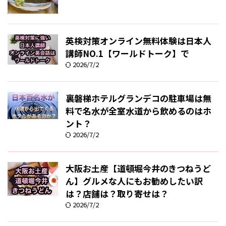
英検対策オンライン無料体験は日本人
講師NO.1【ワールドトーク】で
2026/7/2
裏磐梯ホテルグランデコの駐車場は無
料で名水が全室水道から飲めるのはホ
ント？
2026/7/2
大阪お土産【道頓堀今井のきつねうど
ん】グルメな人にもお勧めしたい訳
は？店舗は？取り寄せは？
2026/7/2