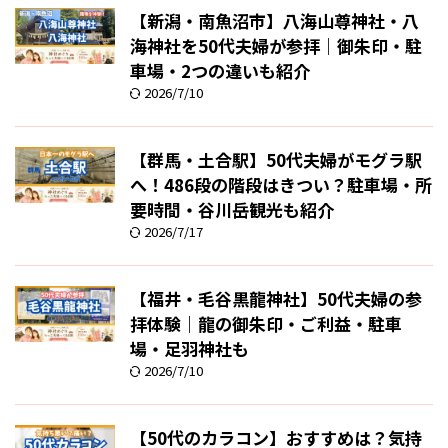
【新潟・南魚沼市】八海山尊神社・八
海神社を50代夫婦が参拝｜御朱印・駐
車場・2つの違いも紹介
2026/7/10
【群馬・土合駅】50代夫婦がモグラ駅
へ！486段の階段はきつい？駐車場・所
要時間・谷川岳観光も紹介
2026/7/17
【福井・毛谷黒龍神社】50代夫婦の参
拝体験｜龍の御朱印・ご利益・駐車
場・足羽神社も
2026/7/10
【50代のカラコン】おすすめは？気持