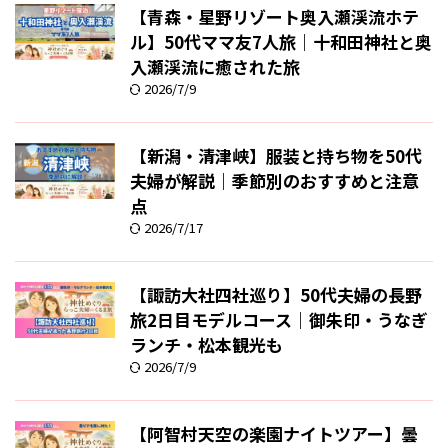
【青森・星野リゾート奥入瀬渓流ホテ
ル】50代ママ友7人旅｜十和田神社と奥
入瀬渓流に癒された旅
2026/7/9
【新潟・清津峡】服装と持ち物を50代
夫婦が解説｜季節別のおすすめと注意
点
2026/7/17
【諏訪大社四社巡り】50代夫婦の長野
旅2日目モデルコース｜御朱印・うなぎ
ランチ・松本観光も
2026/7/9
【阿智村天空の楽園ナイトツアー】曇