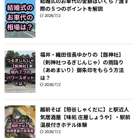
結婚式のお車代の金額はいくら？渡す
際の５つのポイントを解説
2026/7/2
福井・織田信長ゆかりの【劔神社】
（剣神社つるぎじんじゃ）の雨詣り
（あめまいり）御朱印をもらう方法
は？
2026/7/2
越前そば【笏谷しゃくだに】と駅近人
気居酒屋【味処 庄屋しょうや】・駅前
温泉付きホテル体験
2026/7/2