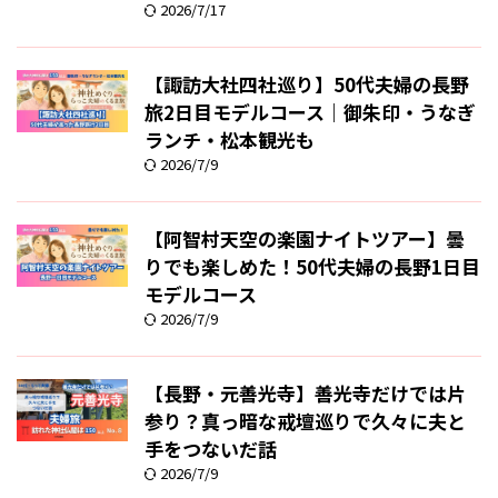
2026/7/17
【諏訪大社四社巡り】50代夫婦の長野
旅2日目モデルコース｜御朱印・うなぎ
ランチ・松本観光も
2026/7/9
【阿智村天空の楽園ナイトツアー】曇
りでも楽しめた！50代夫婦の長野1日目
モデルコース
2026/7/9
【長野・元善光寺】善光寺だけでは片
参り？真っ暗な戒壇巡りで久々に夫と
手をつないだ話
2026/7/9