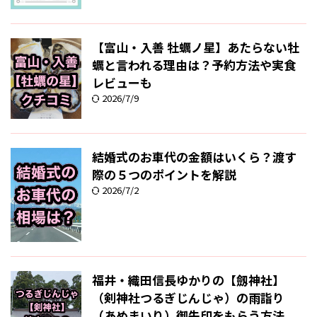
【富山・入善 牡蠣ノ星】あたらない牡
蠣と言われる理由は？予約方法や実食
レビューも
2026/7/9
結婚式のお車代の金額はいくら？渡す
際の５つのポイントを解説
2026/7/2
福井・織田信長ゆかりの【劔神社】
（剣神社つるぎじんじゃ）の雨詣り
（あめまいり）御朱印をもらう方法