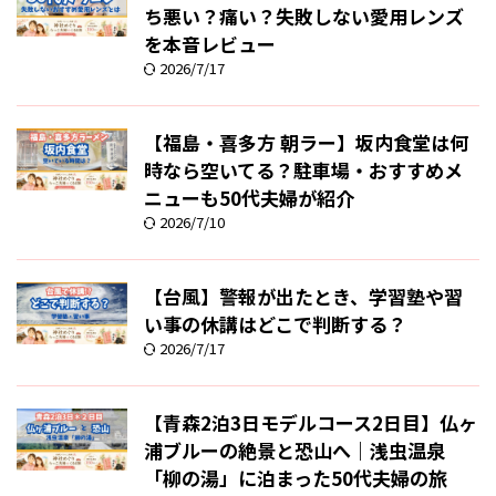
ち悪い？痛い？失敗しない愛用レンズ
を本音レビュー
2026/7/17
【福島・喜多方 朝ラー】坂内食堂は何
時なら空いてる？駐車場・おすすめメ
ニューも50代夫婦が紹介
2026/7/10
【台風】警報が出たとき、学習塾や習
い事の休講はどこで判断する？
2026/7/17
【青森2泊3日モデルコース2日目】仏ヶ
浦ブルーの絶景と恐山へ｜浅虫温泉
「柳の湯」に泊まった50代夫婦の旅