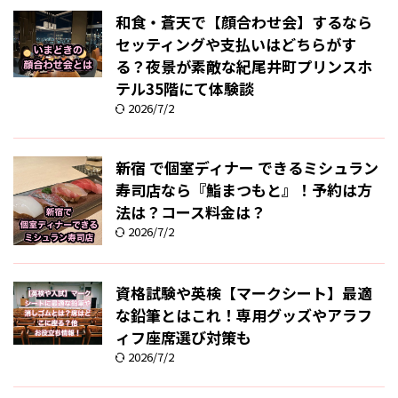
和食・蒼天で【顔合わせ会】するなら
セッティングや支払いはどちらがす
る？夜景が素敵な紀尾井町プリンスホ
テル35階にて体験談
2026/7/2
新宿 で個室ディナー できるミシュラン
寿司店なら『鮨まつもと』！予約は方
法は？コース料金は？
2026/7/2
資格試験や英検【マークシート】最適
な鉛筆とはこれ！専用グッズやアラフ
ィフ座席選び対策も
2026/7/2