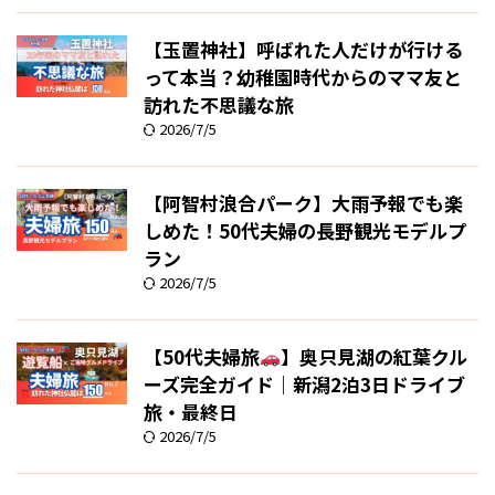
【玉置神社】呼ばれた人だけが行ける
って本当？幼稚園時代からのママ友と
訪れた不思議な旅
2026/7/5
【阿智村浪合パーク】大雨予報でも楽
しめた！50代夫婦の長野観光モデルプ
ラン
2026/7/5
【50代夫婦旅
】奥只見湖の紅葉クル
ーズ完全ガイド｜新潟2泊3日ドライブ
旅・最終日
2026/7/5