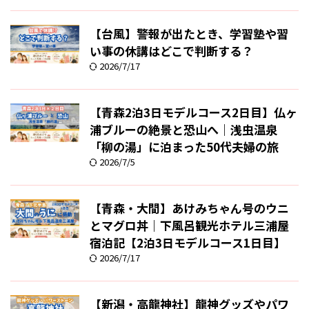
【台風】警報が出たとき、学習塾や習
い事の休講はどこで判断する？
2026/7/17
【青森2泊3日モデルコース2日目】仏ヶ
浦ブルーの絶景と恐山へ｜浅虫温泉
「柳の湯」に泊まった50代夫婦の旅
2026/7/5
【青森・大間】あけみちゃん号のウニ
とマグロ丼｜下風呂観光ホテル三浦屋
宿泊記【2泊3日モデルコース1日目】
2026/7/17
【新潟・高龍神社】龍神グッズやパワ