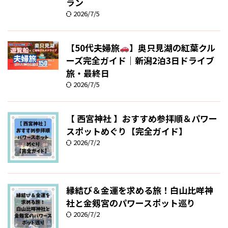
ラン
2026/7/5
【50代夫婦旅
】奥只見湖の紅葉クル
ーズ完全ガイド｜新潟2泊3日ドライブ
旅・最終日
2026/7/5
【 西宮神社 】おすすめ参拝順＆パワー
スポットめぐり【完全ガイド】
2026/7/2
縁結び＆金運を求める旅！白山比咩神
社と金剱宮のパワースポット巡り
2026/7/2