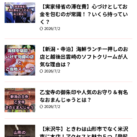
【実家帰省の滞在費】心づけとしてお
金を包むのが常識！？いくら持ってい
く？
2026/7/2
【新潟・寺泊】海鮮ランチ一押しのお
店と越後出雲崎のソフトクリームが人
気な理由は？
2026/7/2
乙宝寺の御朱印や人気のお守り＆有名
なおまんじゅうとは？
2026/7/2
【米沢牛】ときわは山形市でなく米沢
市に本店！アクセスと魅力５つ【登起