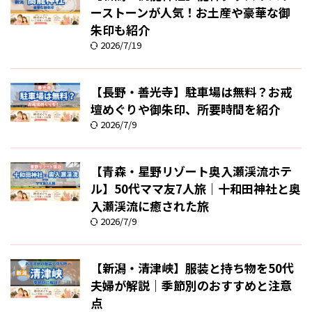
ーストーンが人気！お土産や豪華な御
朱印も紹介
2026/7/19
【長野・善光寺】駐車場は無料？お戒
壇めぐりや御朱印、所要時間を紹介
2026/7/9
【青森・星野リゾート奥入瀬渓流ホテ
ル】50代ママ友7人旅｜十和田神社と奥
入瀬渓流に癒された旅
2026/7/9
【新潟・清津峡】服装と持ち物を50代
夫婦が解説｜季節別のおすすめと注意
点