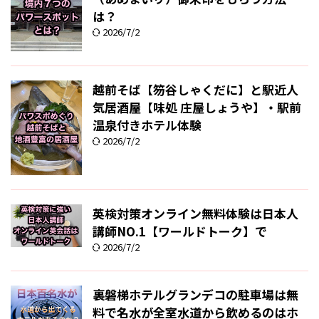
は？
2026/7/2
越前そば【笏谷しゃくだに】と駅近人
気居酒屋【味処 庄屋しょうや】・駅前
温泉付きホテル体験
2026/7/2
英検対策オンライン無料体験は日本人
講師NO.1【ワールドトーク】で
2026/7/2
裏磐梯ホテルグランデコの駐車場は無
料で名水が全室水道から飲めるのはホ