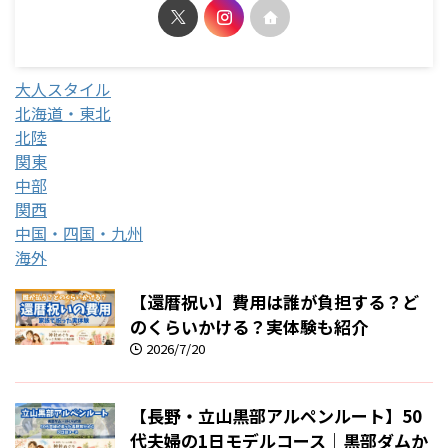
大人スタイル
北海道・東北
北陸
関東
中部
関西
中国・四国・九州
海外
【還暦祝い】費用は誰が負担する？ど
のくらいかける？実体験も紹介
2026/7/20
【長野・立山黒部アルペンルート】50
代夫婦の1日モデルコース｜黒部ダムか