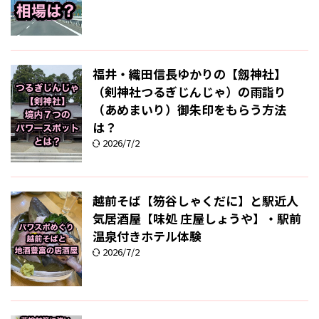
福井・織田信長ゆかりの【劔神社】
（剣神社つるぎじんじゃ）の雨詣り
（あめまいり）御朱印をもらう方法
は？
2026/7/2
越前そば【笏谷しゃくだに】と駅近人
気居酒屋【味処 庄屋しょうや】・駅前
温泉付きホテル体験
2026/7/2