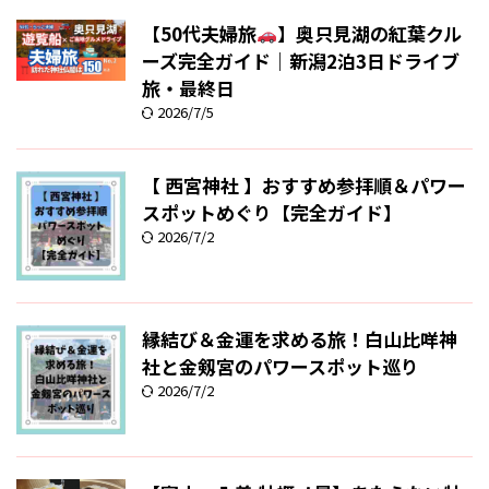
【50代夫婦旅
】奥只見湖の紅葉クル
ーズ完全ガイド｜新潟2泊3日ドライブ
旅・最終日
2026/7/5
【 西宮神社 】おすすめ参拝順＆パワー
スポットめぐり【完全ガイド】
2026/7/2
縁結び＆金運を求める旅！白山比咩神
社と金剱宮のパワースポット巡り
2026/7/2