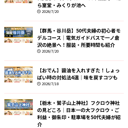
ら室堂・みくりが池へ
2026/7/20
【群馬・谷川岳】50代夫婦の初心者モ
デルコース｜電気ガイドバスで一ノ倉
沢の絶景へ！服装・所要時間も紹介
2026/7/20
【おでん】醤油を入れすぎた！しょっ
ぱい時の対処法4選｜味を戻すコツも
2026/7/18
【栃木・鷲子山上神社】フクロウ神社
の見どころ｜日本一の大フクロウ・ご
利益・御朱印・駐車場を50代夫婦が紹
介