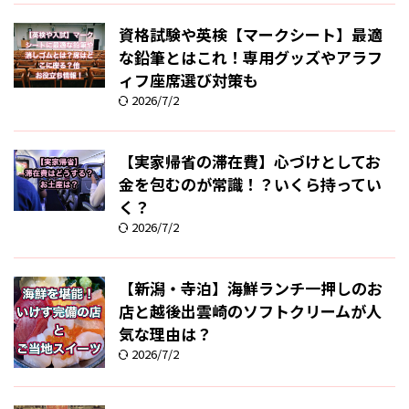
資格試験や英検【マークシート】最適
な鉛筆とはこれ！専用グッズやアラフ
ィフ座席選び対策も
2026/7/2
【実家帰省の滞在費】心づけとしてお
金を包むのが常識！？いくら持ってい
く？
2026/7/2
【新潟・寺泊】海鮮ランチ一押しのお
店と越後出雲崎のソフトクリームが人
気な理由は？
2026/7/2