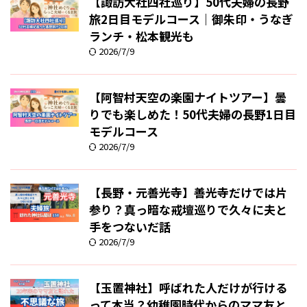
【諏訪大社四社巡り】50代夫婦の長野
旅2日目モデルコース｜御朱印・うなぎ
ランチ・松本観光も
2026/7/9
【阿智村天空の楽園ナイトツアー】曇
りでも楽しめた！50代夫婦の長野1日目
モデルコース
2026/7/9
【長野・元善光寺】善光寺だけでは片
参り？真っ暗な戒壇巡りで久々に夫と
手をつないだ話
2026/7/9
【玉置神社】呼ばれた人だけが行ける
って本当？幼稚園時代からのママ友と