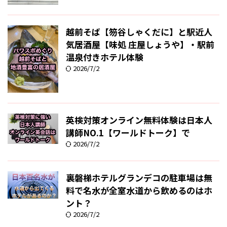
越前そば【笏谷しゃくだに】と駅近人
気居酒屋【味処 庄屋しょうや】・駅前
温泉付きホテル体験
2026/7/2
英検対策オンライン無料体験は日本人
講師NO.1【ワールドトーク】で
2026/7/2
裏磐梯ホテルグランデコの駐車場は無
料で名水が全室水道から飲めるのはホ
ント？
2026/7/2