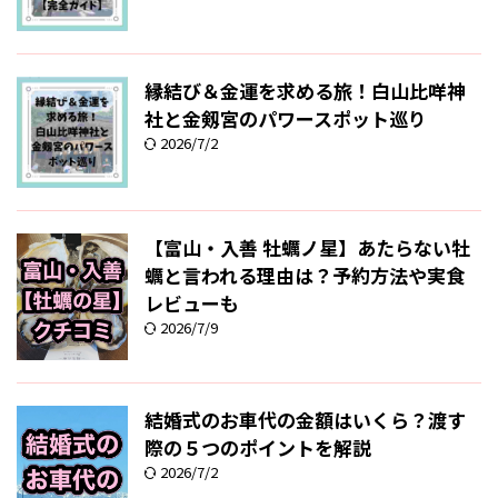
縁結び＆金運を求める旅！白山比咩神
社と金剱宮のパワースポット巡り
2026/7/2
【富山・入善 牡蠣ノ星】あたらない牡
蠣と言われる理由は？予約方法や実食
レビューも
2026/7/9
結婚式のお車代の金額はいくら？渡す
際の５つのポイントを解説
2026/7/2