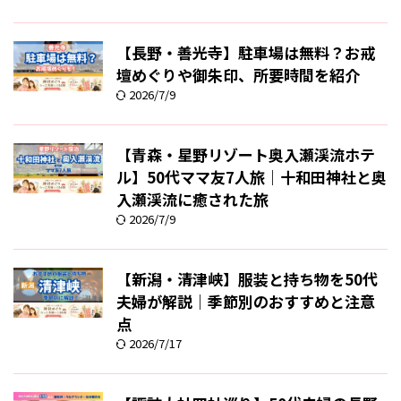
【長野・善光寺】駐車場は無料？お戒
壇めぐりや御朱印、所要時間を紹介
2026/7/9
【青森・星野リゾート奥入瀬渓流ホテ
ル】50代ママ友7人旅｜十和田神社と奥
入瀬渓流に癒された旅
2026/7/9
【新潟・清津峡】服装と持ち物を50代
夫婦が解説｜季節別のおすすめと注意
点
2026/7/17