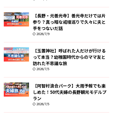
【長野・元善光寺】善光寺だけでは片
参り？真っ暗な戒壇巡りで久々に夫と
手をつないだ話
2026/7/9
【玉置神社】呼ばれた人だけが行ける
って本当？幼稚園時代からのママ友と
訪れた不思議な旅
2026/7/5
【阿智村浪合パーク】大雨予報でも楽
しめた！50代夫婦の長野観光モデルプ
ラン
2026/7/5