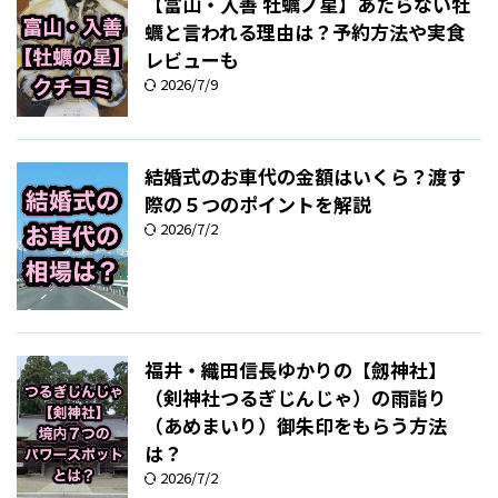
【富山・入善 牡蠣ノ星】あたらない牡
蠣と言われる理由は？予約方法や実食
レビューも
2026/7/9
結婚式のお車代の金額はいくら？渡す
際の５つのポイントを解説
2026/7/2
福井・織田信長ゆかりの【劔神社】
（剣神社つるぎじんじゃ）の雨詣り
（あめまいり）御朱印をもらう方法
は？
2026/7/2