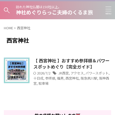
訪れた神社仏閣は150社以上。
神社めぐりらっこ夫婦のくるま旅
HOME
>
西宮神社
西宮神社
【 西宮神社 】おすすめ参拝順＆パワー
スポットめぐり【完全ガイド】
2026/7/2
JR西宮
,
アクセス
,
パワースポット
,
十日戎
,
参拝順
,
福男
,
西宮神社
,
阪急夙川駅
,
阪神西
宮
,
駐車場