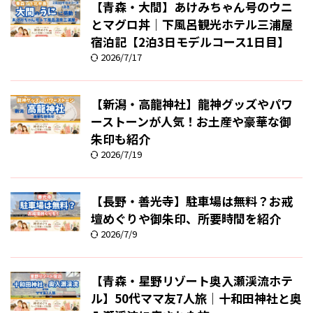
【青森・大間】あけみちゃん号のウニ
とマグロ丼｜下風呂観光ホテル三浦屋
宿泊記【2泊3日モデルコース1日目】
2026/7/17
【新潟・高龍神社】龍神グッズやパワ
ーストーンが人気！お土産や豪華な御
朱印も紹介
2026/7/19
【長野・善光寺】駐車場は無料？お戒
壇めぐりや御朱印、所要時間を紹介
2026/7/9
【青森・星野リゾート奥入瀬渓流ホテ
ル】50代ママ友7人旅｜十和田神社と奥