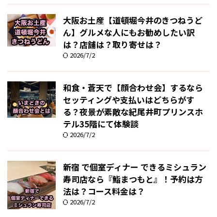
大阪お土産【道頓堀今井のきつねうど
ん】グルメな人にもお勧めしたい訳
は？店舗は？取り寄せは？
2026/7/2
和食・蒼天で【顔合わせ会】するなら
セッティングや支払いはどちらがす
る？夜景が素敵な紀尾井町プリンスホ
テル35階にて体験談
2026/7/2
新宿 で個室ディナー できるミシュラン
寿司店なら『鮨まつもと』！予約は方
法は？コース料金は？
2026/7/2