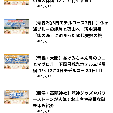
い事の休講はどこで判断する？
2026/7/17
【青森2泊3日モデルコース2日目】仏ヶ
浦ブルーの絶景と恐山へ｜浅虫温泉
「柳の湯」に泊まった50代夫婦の旅
2026/7/5
【青森・大間】あけみちゃん号のウニ
とマグロ丼｜下風呂観光ホテル三浦屋
宿泊記【2泊3日モデルコース1日目】
2026/7/17
【新潟・高龍神社】龍神グッズやパワ
ーストーンが人気！お土産や豪華な御
朱印も紹介
2026/7/19