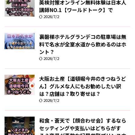
英検対策オンライン無料体験は日本人
講師NO.1【ワールドトーク】で
2026/7/2
裏磐梯ホテルグランデコの駐車場は無
料で名水が全室水道から飲めるのはホ
ント？
2026/7/2
大阪お土産【道頓堀今井のきつねうど
ん】グルメな人にもお勧めしたい訳
は？店舗は？取り寄せは？
2026/7/2
和食・蒼天で【顔合わせ会】するなら
セッティングや支払いはどちらがす