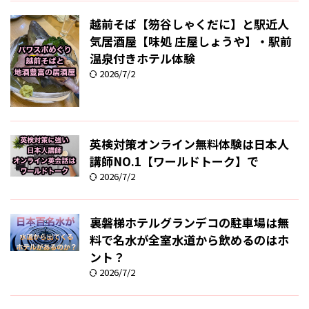
越前そば【笏谷しゃくだに】と駅近人
気居酒屋【味処 庄屋しょうや】・駅前
温泉付きホテル体験
2026/7/2
英検対策オンライン無料体験は日本人
講師NO.1【ワールドトーク】で
2026/7/2
裏磐梯ホテルグランデコの駐車場は無
料で名水が全室水道から飲めるのはホ
ント？
2026/7/2