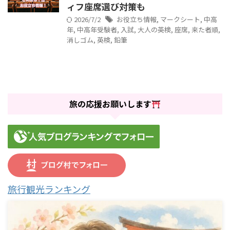
ィフ座席選び対策も
2026/7/2
お役立ち情報
,
マークシート
,
中高
年
,
中高年受験者
,
入試
,
大人の英検
,
座席
,
来た者順
,
消しゴム
,
英検
,
鉛筆
旅の応援お願いします
旅行観光ランキング