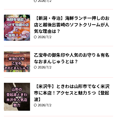
2026/7/2
【新潟・寺泊】海鮮ランチ一押しのお
店と越後出雲崎のソフトクリームが人
気な理由は？
2026/7/2
乙宝寺の御朱印や人気のお守り＆有名
なおまんじゅうとは？
2026/7/2
【米沢牛】ときわは山形市でなく米沢
市に本店！アクセスと魅力５つ【登起
波】
2026/7/2