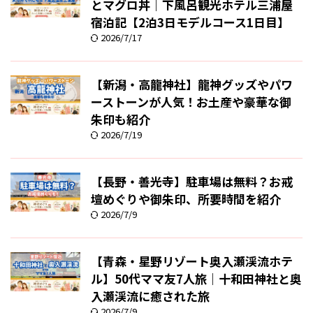
とマグロ丼｜下風呂観光ホテル三浦屋
宿泊記【2泊3日モデルコース1日目】
2026/7/17
【新潟・高龍神社】龍神グッズやパワ
ーストーンが人気！お土産や豪華な御
朱印も紹介
2026/7/19
【長野・善光寺】駐車場は無料？お戒
壇めぐりや御朱印、所要時間を紹介
2026/7/9
【青森・星野リゾート奥入瀬渓流ホテ
ル】50代ママ友7人旅｜十和田神社と奥
入瀬渓流に癒された旅
2026/7/9