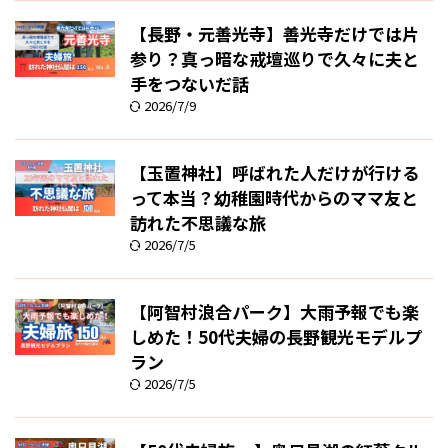
【長野・元善光寺】善光寺だけでは片
参り？真っ暗な戒壇巡りで久々に夫と
手をつないだ話
2026/7/9
【玉置神社】呼ばれた人だけが行ける
って本当？幼稚園時代からのママ友と
訪れた不思議な旅
2026/7/5
【阿智村浪合パーク】大雨予報でも楽
しめた！50代夫婦の長野観光モデルプ
ラン
2026/7/5