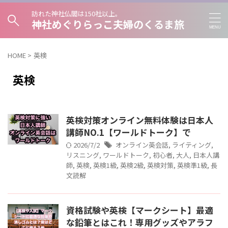
訪れた神社仏閣は150社以上。
神社めぐりらっこ夫婦のくるま旅
HOME
>
英検
英検
英検対策オンライン無料体験は日本人
講師NO.1【ワールドトーク】で
2026/7/2
オンライン英会話
,
ライティング
,
リスニング
,
ワールドトーク
,
初心者
,
大人
,
日本人講
師
,
英検
,
英検1級
,
英検2級
,
英検対策
,
英検準1級
,
長
文読解
資格試験や英検【マークシート】最適
な鉛筆とはこれ！専用グッズやアラフ