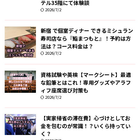
テル35階にて体験談
2026/7/2
新宿 で個室ディナー できるミシュラン
寿司店なら『鮨まつもと』！予約は方
法は？コース料金は？
2026/7/2
資格試験や英検【マークシート】最適
な鉛筆とはこれ！専用グッズやアラフ
ィフ座席選び対策も
2026/7/2
【実家帰省の滞在費】心づけとしてお
金を包むのが常識！？いくら持ってい
く？