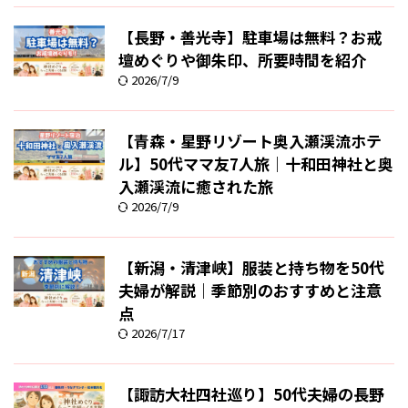
【長野・善光寺】駐車場は無料？お戒
壇めぐりや御朱印、所要時間を紹介
2026/7/9
【青森・星野リゾート奥入瀬渓流ホテ
ル】50代ママ友7人旅｜十和田神社と奥
入瀬渓流に癒された旅
2026/7/9
【新潟・清津峡】服装と持ち物を50代
夫婦が解説｜季節別のおすすめと注意
点
2026/7/17
【諏訪大社四社巡り】50代夫婦の長野