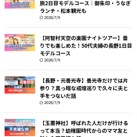
旅2日目モデルコース｜御朱印・うなぎ
ランチ・松本観光も
2026/7/9
【阿智村天空の楽園ナイトツアー】曇
りでも楽しめた！50代夫婦の長野1日目
モデルコース
2026/7/9
【長野・元善光寺】善光寺だけでは片
参り？真っ暗な戒壇巡りで久々に夫と
手をつないだ話
2026/7/9
【玉置神社】呼ばれた人だけが行ける
って本当？幼稚園時代からのママ友と