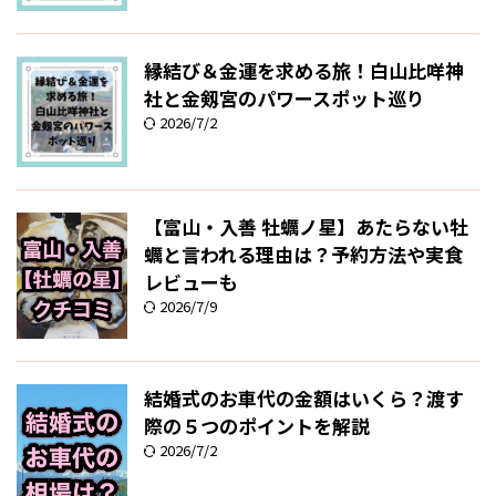
縁結び＆金運を求める旅！白山比咩神
社と金剱宮のパワースポット巡り
2026/7/2
【富山・入善 牡蠣ノ星】あたらない牡
蠣と言われる理由は？予約方法や実食
レビューも
2026/7/9
結婚式のお車代の金額はいくら？渡す
際の５つのポイントを解説
2026/7/2