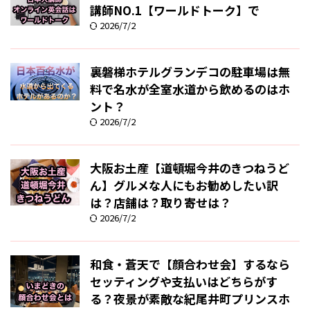
講師NO.1【ワールドトーク】で
2026/7/2
裏磐梯ホテルグランデコの駐車場は無
料で名水が全室水道から飲めるのはホ
ント？
2026/7/2
大阪お土産【道頓堀今井のきつねうど
ん】グルメな人にもお勧めしたい訳
は？店舗は？取り寄せは？
2026/7/2
和食・蒼天で【顔合わせ会】するなら
セッティングや支払いはどちらがす
る？夜景が素敵な紀尾井町プリンスホ