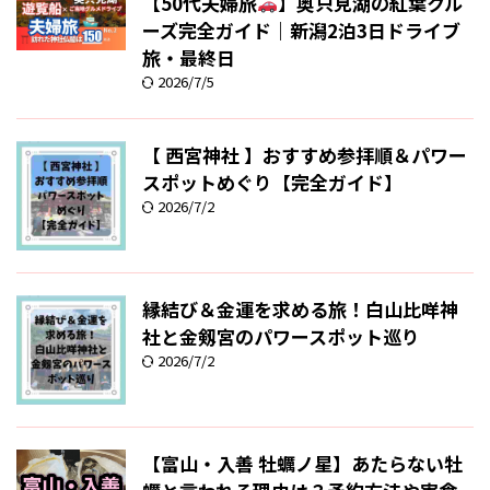
【50代夫婦旅
】奥只見湖の紅葉クル
ーズ完全ガイド｜新潟2泊3日ドライブ
旅・最終日
2026/7/5
【 西宮神社 】おすすめ参拝順＆パワー
スポットめぐり【完全ガイド】
2026/7/2
縁結び＆金運を求める旅！白山比咩神
社と金剱宮のパワースポット巡り
2026/7/2
【富山・入善 牡蠣ノ星】あたらない牡