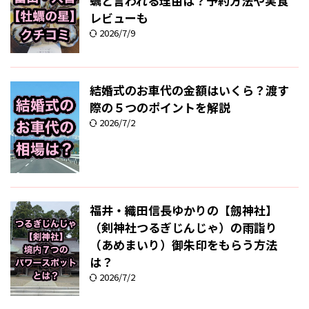
蠣と言われる理由は？予約方法や実食
レビューも
2026/7/9
結婚式のお車代の金額はいくら？渡す
際の５つのポイントを解説
2026/7/2
福井・織田信長ゆかりの【劔神社】
（剣神社つるぎじんじゃ）の雨詣り
（あめまいり）御朱印をもらう方法
は？
2026/7/2