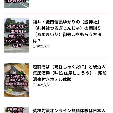
福井・織田信長ゆかりの【劔神社】
（剣神社つるぎじんじゃ）の雨詣り
（あめまいり）御朱印をもらう方法
は？
2026/7/2
越前そば【笏谷しゃくだに】と駅近人
気居酒屋【味処 庄屋しょうや】・駅前
温泉付きホテル体験
2026/7/2
英検対策オンライン無料体験は日本人