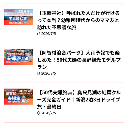
【玉置神社】呼ばれた人だけが行ける
って本当？幼稚園時代からのママ友と
訪れた不思議な旅
2026/7/5
【阿智村浪合パーク】大雨予報でも楽
しめた！50代夫婦の長野観光モデルプ
ラン
2026/7/5
【50代夫婦旅
】奥只見湖の紅葉クル
ーズ完全ガイド｜新潟2泊3日ドライブ
旅・最終日
2026/7/5