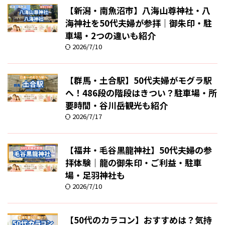
【新潟・南魚沼市】八海山尊神社・八
海神社を50代夫婦が参拝｜御朱印・駐
車場・2つの違いも紹介
2026/7/10
【群馬・土合駅】50代夫婦がモグラ駅
へ！486段の階段はきつい？駐車場・所
要時間・谷川岳観光も紹介
2026/7/17
【福井・毛谷黒龍神社】50代夫婦の参
拝体験｜龍の御朱印・ご利益・駐車
場・足羽神社も
2026/7/10
【50代のカラコン】おすすめは？気持