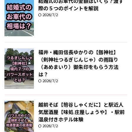
結婚式のお車代の金額はいくら？渡す
際の５つのポイントを解説
2026/7/2
福井・織田信長ゆかりの【劔神社】
（剣神社つるぎじんじゃ）の雨詣り
（あめまいり）御朱印をもらう方法
は？
2026/7/2
越前そば【笏谷しゃくだに】と駅近人
気居酒屋【味処 庄屋しょうや】・駅前
温泉付きホテル体験
2026/7/2