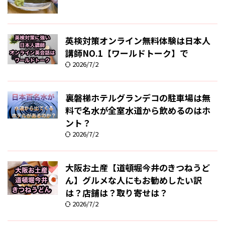
英検対策オンライン無料体験は日本人
講師NO.1【ワールドトーク】で
2026/7/2
裏磐梯ホテルグランデコの駐車場は無
料で名水が全室水道から飲めるのはホ
ント？
2026/7/2
大阪お土産【道頓堀今井のきつねうど
ん】グルメな人にもお勧めしたい訳
は？店舗は？取り寄せは？
2026/7/2