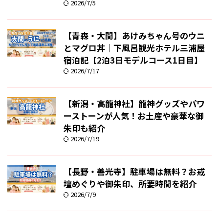
2026/7/5
【青森・大間】あけみちゃん号のウニ
とマグロ丼｜下風呂観光ホテル三浦屋
宿泊記【2泊3日モデルコース1日目】
2026/7/17
【新潟・高龍神社】龍神グッズやパワ
ーストーンが人気！お土産や豪華な御
朱印も紹介
2026/7/19
【長野・善光寺】駐車場は無料？お戒
壇めぐりや御朱印、所要時間を紹介
2026/7/9