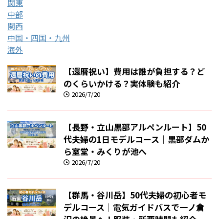
関東
中部
関西
中国・四国・九州
海外
【還暦祝い】費用は誰が負担する？ど
のくらいかける？実体験も紹介
2026/7/20
【長野・立山黒部アルペンルート】50
代夫婦の1日モデルコース｜黒部ダムか
ら室堂・みくりが池へ
2026/7/20
【群馬・谷川岳】50代夫婦の初心者モ
デルコース｜電気ガイドバスで一ノ倉