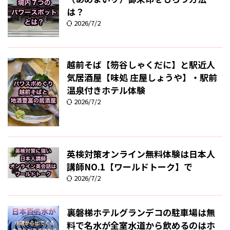
は？
2026/7/2
越前そば【笏谷しゃくだに】と駅近人
気居酒屋【味処 庄屋しょうや】・駅前
温泉付きホテル体験
2026/7/2
英検対策オンライン無料体験は日本人
講師NO.1【ワールドトーク】で
2026/7/2
裏磐梯ホテルグランデコの駐車場は無
料で名水が全室水道から飲めるのはホ