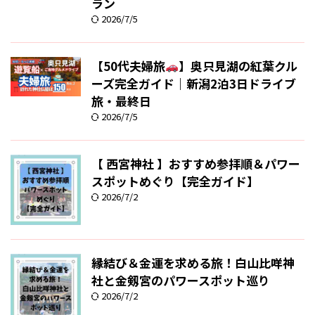
ラン
2026/7/5
【50代夫婦旅
】奥只見湖の紅葉クル
ーズ完全ガイド｜新潟2泊3日ドライブ
旅・最終日
2026/7/5
【 西宮神社 】おすすめ参拝順＆パワー
スポットめぐり【完全ガイド】
2026/7/2
縁結び＆金運を求める旅！白山比咩神
社と金剱宮のパワースポット巡り
2026/7/2