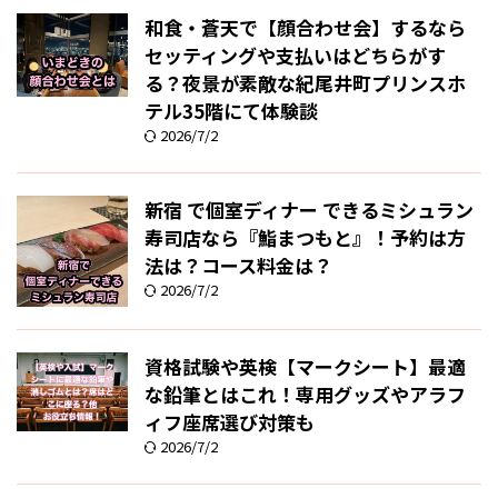
和食・蒼天で【顔合わせ会】するなら
セッティングや支払いはどちらがす
る？夜景が素敵な紀尾井町プリンスホ
テル35階にて体験談
2026/7/2
新宿 で個室ディナー できるミシュラン
寿司店なら『鮨まつもと』！予約は方
法は？コース料金は？
2026/7/2
資格試験や英検【マークシート】最適
な鉛筆とはこれ！専用グッズやアラフ
ィフ座席選び対策も
2026/7/2