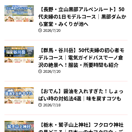
【長野・立山黒部アルペンルート】50
代夫婦の1日モデルコース｜黒部ダムか
ら室堂・みくりが池へ
2026/7/20
【群馬・谷川岳】50代夫婦の初心者モ
デルコース｜電気ガイドバスで一ノ倉
沢の絶景へ！服装・所要時間も紹介
2026/7/20
【おでん】醤油を入れすぎた！しょっ
ぱい時の対処法4選｜味を戻すコツも
2026/7/18
【栃木・鷲子山上神社】フクロウ神社
の見どころ｜日本一の大フクロウ・ご