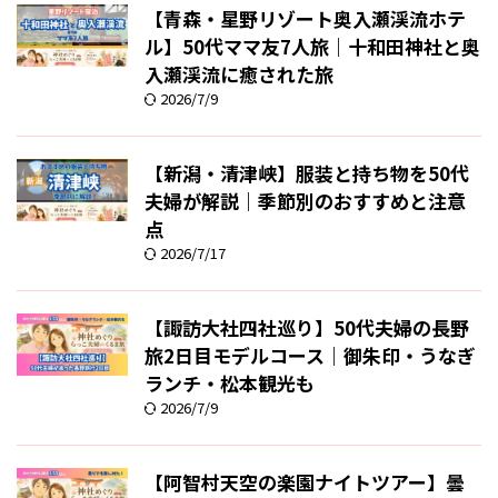
【青森・星野リゾート奥入瀬渓流ホテ
ル】50代ママ友7人旅｜十和田神社と奥
入瀬渓流に癒された旅
2026/7/9
【新潟・清津峡】服装と持ち物を50代
夫婦が解説｜季節別のおすすめと注意
点
2026/7/17
【諏訪大社四社巡り】50代夫婦の長野
旅2日目モデルコース｜御朱印・うなぎ
ランチ・松本観光も
2026/7/9
【阿智村天空の楽園ナイトツアー】曇