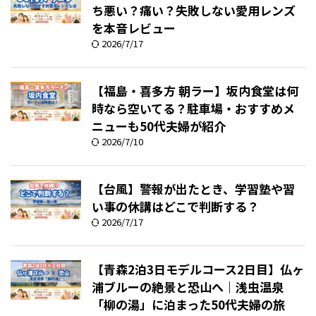
ち悪い？痛い？失敗しない愛用レンズ
を本音レビュー
2026/7/17
【福島・喜多方 朝ラー】坂内食堂は何
時なら空いてる？駐車場・おすすめメ
ニューも50代夫婦が紹介
2026/7/10
【台風】警報が出たとき、学習塾や習
い事の休講はどこで判断する？
2026/7/17
【青森2泊3日モデルコース2日目】仏ヶ
浦ブルーの絶景と恐山へ｜浅虫温泉
「柳の湯」に泊まった50代夫婦の旅