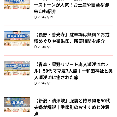
ーストーンが人気！お土産や豪華な御
朱印も紹介
2026/7/19
【長野・善光寺】駐車場は無料？お戒
壇めぐりや御朱印、所要時間を紹介
2026/7/9
【青森・星野リゾート奥入瀬渓流ホテ
ル】50代ママ友7人旅｜十和田神社と奥
入瀬渓流に癒された旅
2026/7/9
【新潟・清津峡】服装と持ち物を50代
夫婦が解説｜季節別のおすすめと注意
点