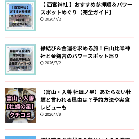
【 西宮神社 】おすすめ参拝順＆パワー
スポットめぐり【完全ガイド】
2026/7/2
縁結び＆金運を求める旅！白山比咩神
社と金剱宮のパワースポット巡り
2026/7/2
【富山・入善 牡蠣ノ星】あたらない牡
蠣と言われる理由は？予約方法や実食
レビューも
2026/7/9