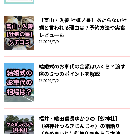
【富山・入善 牡蠣ノ星】あたらない牡
蠣と言われる理由は？予約方法や実食
レビューも
2026/7/9
結婚式のお車代の金額はいくら？渡す
際の５つのポイントを解説
2026/7/2
福井・織田信長ゆかりの【劔神社】
（剣神社つるぎじんじゃ）の雨詣り
（あめまいり）御朱印をもらう方法