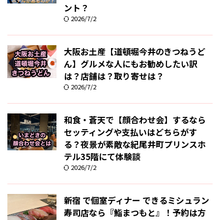
ント？
2026/7/2
大阪お土産【道頓堀今井のきつねうど
ん】グルメな人にもお勧めしたい訳
は？店舗は？取り寄せは？
2026/7/2
和食・蒼天で【顔合わせ会】するなら
セッティングや支払いはどちらがす
る？夜景が素敵な紀尾井町プリンスホ
テル35階にて体験談
2026/7/2
新宿 で個室ディナー できるミシュラン
寿司店なら『鮨まつもと』！予約は方