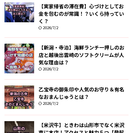
【実家帰省の滞在費】心づけとしてお
金を包むのが常識！？いくら持ってい
く？
2026/7/2
【新潟・寺泊】海鮮ランチ一押しのお
店と越後出雲崎のソフトクリームが人
気な理由は？
2026/7/2
乙宝寺の御朱印や人気のお守り＆有名
なおまんじゅうとは？
2026/7/2
【米沢牛】ときわは山形市でなく米沢
市に本店！アクセスと魅力５つ【登起