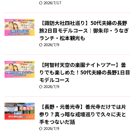
2026/7/17
【諏訪大社四社巡り】50代夫婦の長野
旅2日目モデルコース｜御朱印・うなぎ
ランチ・松本観光も
2026/7/9
【阿智村天空の楽園ナイトツアー】曇
りでも楽しめた！50代夫婦の長野1日目
モデルコース
2026/7/9
【長野・元善光寺】善光寺だけでは片
参り？真っ暗な戒壇巡りで久々に夫と
手をつないだ話
2026/7/9