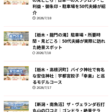
利益・御朱印・駐車場を50代夫婦が紹
介
2026/7/18
【栃木・龍門の滝】駐車場・所要時
間・見どころ｜50代夫婦が実際に訪れ
た絶景スポット
2026/7/18
【栃木・高根沢町】バイク神社で有名
な安住神社｜宇都宮餃子「幸楽」と巡
るモデルコース
2026/7/17
【新潟・南魚沼】ザ・ヴェランダ石打
丸山の口コミ｜ゴンドラ・絶景テラ